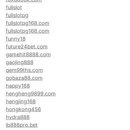
fullslot
fullslotpg
fullslotpg168.com
fullslotpg168.com
funny18
future24bet.com
gamehit8888.com
gaojing888
gem99ths.com
gobaza88.com
happy168
hengheng9899.com
hengjing168
hongkong456
hydra888
ib888pro.bet