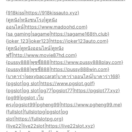
{918kiss|https://918kissauto.xyz}
{ดูหนัง|หนังชนโรง|ดูหนัง
ออนไลน์|https://www.madoohd.com}
{sa gaming|sagame|https://sagame168th.club}
{joker 123|joker123|https://joker123auto.com}
{ดูหนัง|ดูหนังออนไลน์|ดูหนัง
ฟรี|http://www.movie87hd.com}
{pussy888|พุซซี่888|https://www.pussy888play.com}
{pussy888|พุซซี่888|https://pussy888win.com}
{บาคาร่า|sexybaccarat|บาคาร่าออนไลน์|บาคาร่า168}
{pgslot|pg slot|https://www.pgslot.golf}
{pgslot|pg slot|pg77|pgslot77|https://pgslot77.xyz}
{pg99|pgslot เว็บ
ตรง|pgslot99|pgheng99|https://www.pgheng99.me}
{fullslot|fullslotpg|pgslot|pg
slot|https://fullslotpg.org}
{live22|live22slot|https://live22slot.xyz}