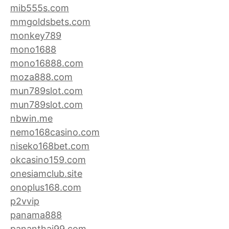
mib555s.com
mmgoldsbets.com
monkey789
mono1688
mono16888.com
moza888.com
mun789slot.com
mun789slot.com
nbwin.me
nemo168casino.com
niseko168bet.com
okcasino159.com
onesiamclub.site
onoplus168.com
p2vvip
panama888
pananthai99.com