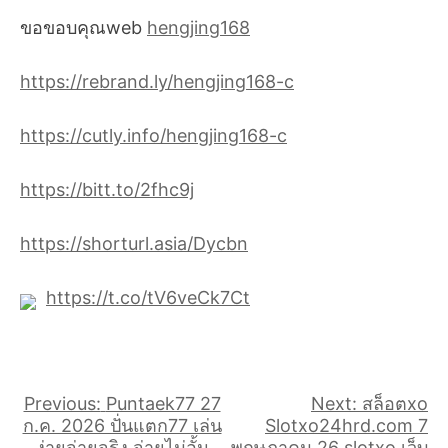
ขอขอบคุณweb
hengjing168
https://rebrand.ly/hengjing168-c
https://cutly.info/hengjing168-c
https://bitt.to/2fhc9j
https://shorturl.asia/Dycbn
https://t.co/tV6veCk7Ct
แนะแนว
Previous:
Puntaek77 27
Next:
สล็อตxo
ก.ค. 2026 ปั่นแตก77 เล่น
Slotxo24hrd.com 7
เรื่อง
ง่ายจ่ายจริง จ่ายไม่อั้น
พฤษภาคม 26 slotxo เว็บ