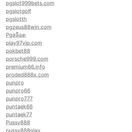
pgslot999bets.com
pgslotgolf
pgslotth
pgzeus88win.com
Pgสล็อต
play97vip.com
pokbet88
porsche999.com
premium66.info
proded888x.com
punpro
punpro66
punpro777
puntaek66
puntaek77
Pussy888
pussy888play