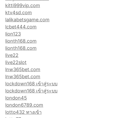
kitti999vip.com
ktv4sd.com
lalikabetsgame.com
lcbet444.com
lion123
lionth168.com
lionth168.com
live22
live22slot
lnw365bet.com
lnw365bet.com
lockdown168 เข้าสู่ระบบ
lockdown168 เข้าสู่ระบบ
london45
london6789.com
lotto432 ทางเข้า