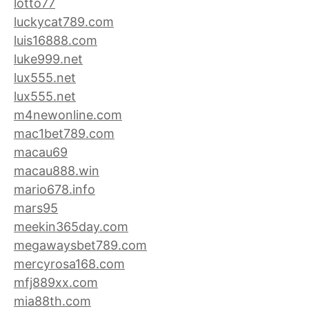
lotto77
luckycat789.com
luis16888.com
luke999.net
lux555.net
lux555.net
m4newonline.com
mac1bet789.com
macau69
macau888.win
mario678.info
mars95
meekin365day.com
megawaysbet789.com
mercyrosa168.com
mfj889xx.com
mia88th.com