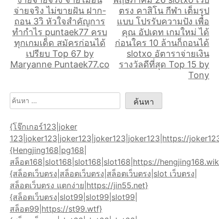
จ่ายจริง ไม่ขายฝัน ฝาก-
ตรง คาสิโน กีฬา เต็มรูป
ถอน 3วิ หัวใจสำคัญการ
แบบ โปรรับความปัง เพื่อ
ทำกำไร puntaek77 ครบ
คุณ อัปเดท เกมใหม่ ได้
ทุกเกมเด็ด สมัครก่อนได้
ก่อนใคร 10 ล้านก็ถอนได้
เปรียบ Top 67 by
slotxo อัตาราจ่ายเงิน
Maryanne Puntaek77.co
รางวัลดีที่สุด Top 15 by
Tony
ค้นหา
สำหรับ:
{โจ๊กเกอร์123|joker
123|joker123|joker123|joker123|joker123|https://joker12
{Hengjing168|pg168|
สล็อต168|slot168|slot168|slot168|https://hengjing168.wik
{สล็อตเว็บตรง|สล็อตเว็บตรง|สล็อตเว็บตรง|slot เว็บตรง|
สล็อตเว็บตรง แตกง่าย|https://jin55.net}
{สล็อตเว็บตรง|slot99|slot99|slot99|
สล็อต99|https://st99.wtf}