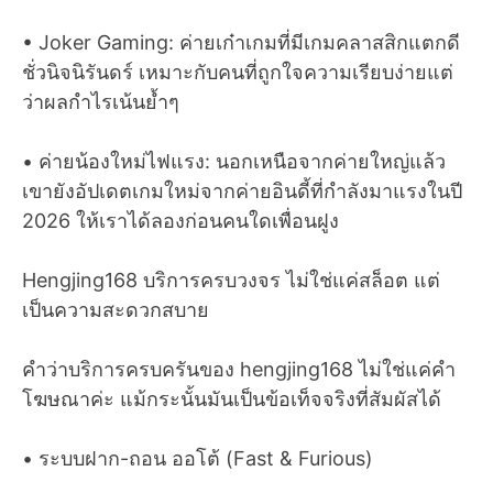
• Joker Gaming: ค่ายเก๋าเกมที่มีเกมคลาสสิกแตกดี
ชั่วนิจนิรันดร์ เหมาะกับคนที่ถูกใจความเรียบง่ายแต่
ว่าผลกำไรเน้นย้ำๆ
• ค่ายน้องใหม่ไฟแรง: นอกเหนือจากค่ายใหญ่แล้ว
เขายังอัปเดตเกมใหม่จากค่ายอินดี้ที่กำลังมาแรงในปี
2026 ให้เราได้ลองก่อนคนใดเพื่อนฝูง
Hengjing168 บริการครบวงจร ไม่ใช่แค่สล็อต แต่
เป็นความสะดวกสบาย
คำว่าบริการครบครันของ hengjing168 ไม่ใช่แค่คำ
โฆษณาค่ะ แม้กระนั้นมันเป็นข้อเท็จจริงที่สัมผัสได้
• ระบบฝาก-ถอน ออโต้ (Fast & Furious)