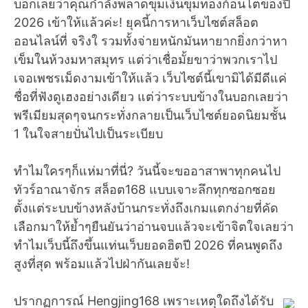
บอกเลยว่าคุณกำลังพลาดขุมเงินขุมทองก้อนโตของปี
2026 เข้าให้แล้วค่ะ! ยุคนี้การหาเว็บไซต์สล็อต
ออนไลน์ที่ จริงใ รวมทั้งจ่ายหนักมันหายากยิ่งกว่าหา
เข็มในห้วงมหาสมุทร แต่ว่าเชื่อมั้ยขาว่าพวกเราไป
เจอเพชรเม็ดงามเข้าให้แล้ว เว็บไซต์นี้เขามิได้มีดีแค่
ชื่อที่ฟังดูเฮงอย่างเดียว แต่ว่าระบบข้างในบอกเลยว่า
พรีเมียมสุดๆจนกระทั่งกลายเป็นเว็บไซต์ยอดนิยมชั้น
1 ในใจสายปั่นไปเป็นระเบียบ
ทำไมใครๆก็แห่มาที่นี่? วันนี้จะขออาสาพาทุกคนไป
ทัวร์อาณาจักร สล็อต168 แบบเจาะลึกทุกซอกซอย
ตั้งแต่ระบบข้างหลังบ้านกระทั่งถึงเกมแตกง่ายที่คัด
เลือกมาให้ย้ำๆยืนยันว่าอ่านจบแล้วจะเข้าจิตใจเลยว่า
ทำไมเว็บนี้ถึงขึ้นแท่นเว็บยอดฮิตปี 2026 ที่คนพูดถึง
สูงที่สุด พร้อมแล้วไปฝ่ากันเลยจ้ะ!
ปรากฏการณ์ Hengjing168 เพราะเหตุใดถึงได้รับ