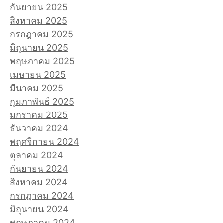
กันยายน 2025
สิงหาคม 2025
กรกฎาคม 2025
มิถุนายน 2025
พฤษภาคม 2025
เมษายน 2025
มีนาคม 2025
กุมภาพันธ์ 2025
มกราคม 2025
ธันวาคม 2024
พฤศจิกายน 2024
ตุลาคม 2024
กันยายน 2024
สิงหาคม 2024
กรกฎาคม 2024
มิถุนายน 2024
พฤษภาคม 2024