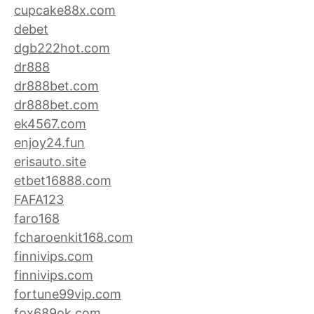
cupcake88x.com
debet
dgb222hot.com
dr888
dr888bet.com
dr888bet.com
ek4567.com
enjoy24.fun
erisauto.site
etbet16888.com
FAFA123
faro168
fcharoenkit168.com
finnivips.com
finnivips.com
fortune99vip.com
fox689ok.com