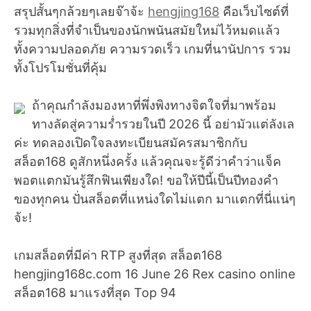
สรุปสั้นๆกล้วยๆเลยจ๊าจ้ะ
hengjing168
คือเว็บไซต์ที่
รวมทุกสิ่งที่จำเป็นของนักพนันสมัยใหม่ไว้หมดแล้ว
ทั้งความปลอดภัย ความรวดเร็ว เกมที่นานัปการ รวม
ทั้งโปรโมชั่นที่คุ้ม
ถ้าคุณกำลังมองหาที่พึ่งพิงทางจิตใจที่มาพร้อม
ทางลัดสู่ความร่ำรวยในปี 2026 นี้ อย่ามัวแต่ลังเล
ค่ะ ทดลองเปิดใจลงทะเบียนสมัครสมาชิกกับ
สล็อต168 ดูสักหนึ่งครั้ง แล้วคุณจะรู้ดีว่าคำว่าแจ็ค
พอตแตกมันรู้สึกฟินเพียงใด! ขอให้ปีนี้เป็นปีทองคำ
ของทุกคน ปั่นสล็อตที่แหน่งใดไม่แตก มาแตกที่นี่แน่ๆ
จ้ะ!
เกมสล็อตที่มีค่า RTP สูงที่สุด สล็อต168
hengjing168c.com 16 June 26 Rex casino online
สล็อต168 มาแรงที่สุด Top 94