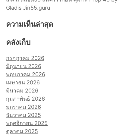
Gladis Jin55.guru
ความเห็นล่าสุด
คลังเก็บ
กรกฎาคม 2026
มิถุนายน 2026
พฤษภาคม 2026
เมษายน 2026
มีนาคม 2026
กุมภาพันธ์ 2026
มกราคม 2026
ธันวาคม 2025
พฤศจิกายน 2025
ตุลาคม 2025