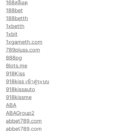
168สล็อต
188bet
188betth
1xbetth
1xbit
1xgameth.com
789pluss.com
888pg
8lots.me
918Kiss
918kiss เข้าสู่ระบบ
918kissauto
918kissme
ABA
ABAGroup2
abbet789.com
abbet789.com