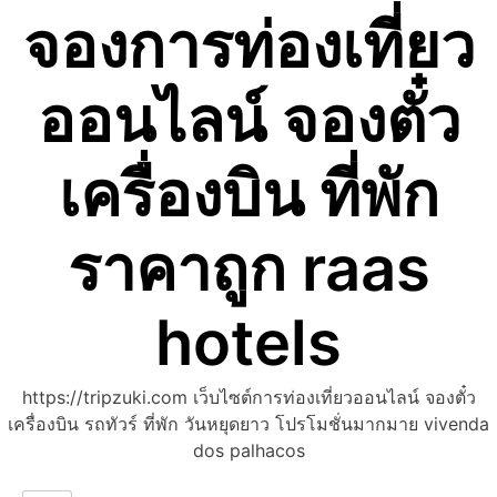
จองการท่องเที่ยว
Skip
to
content
ออนไลน์ จองตั๋ว
เครื่องบิน ที่พัก
ราคาถูก raas
hotels
https://tripzuki.com เว็บไซต์การท่องเที่ยวออนไลน์ จองตั๋ว
เครื่องบิน รถทัวร์ ที่พัก วันหยุดยาว โปรโมชั่นมากมาย vivenda
dos palhacos