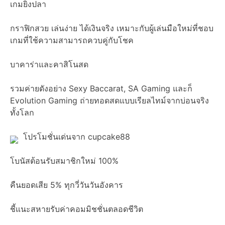
เกมยิงปลา
กราฟิกสวย เล่นง่าย ได้เงินจริง เหมาะกับผู้เล่นมือใหม่ที่ชอบ
เกมที่ใช้ความสามารถควบคู่กับโชค
บาคาร่าและคาสิโนสด
รวมค่ายดังอย่าง Sexy Baccarat, SA Gaming และก็
Evolution Gaming ถ่ายทอดสดแบบเรียลไทม์จากบ่อนจริง
ทั้งโลก
โปรโมชั่นเด่นจาก cupcake88
โบนัสต้อนรับสมาชิกใหม่ 100%
คืนยอดเสีย 5% ทุกวี่วันวันอังคาร
ชี้แนะสหายรับค่าคอมมิชชั่นตลอดชีวิต