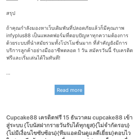
สรุป
ถ้าคุณกำลังมองหาเว็บเดิมพันที่ปลอดภัยแล้วก็มีคุณภาพ
infyplus88 เป็นแพลตฟอร์มที่ตอบปัญหาทุกความต้องการ
ด้วยระบบที่นำสมัยรวมทั้งโปรโมชั่นมาก ที่สำคัญยังมีการ
บริการลูกค้าอย่างมืออาชีพตลอด 1 วัน สมัครวันนี้ รับเครดิต
ฟรีและเริ่มเล่นได้ในทันที!
…
Read more
Cupcake88 เครดิตฟรี 15 ธันวาคม cupcake88 เข้า
สู่ระบบ {โบนัสฝากรายวันรับได้ทุกยูส}{ไม่จำกัดรอบ}
{ไม่มีเงื่อนไขซับซ้อน}{ทีมแอดมินดูแลดีเยี่ยม}ตอบไว