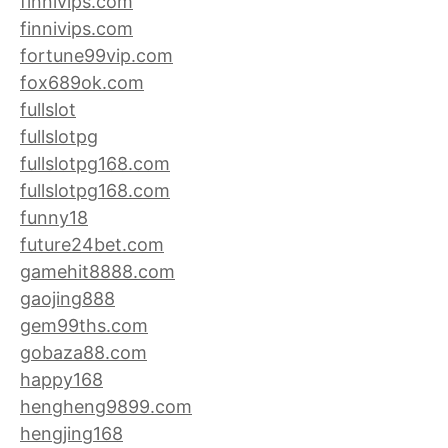
finnivips.com
finnivips.com
fortune99vip.com
fox689ok.com
fullslot
fullslotpg
fullslotpg168.com
fullslotpg168.com
funny18
future24bet.com
gamehit8888.com
gaojing888
gem99ths.com
gobaza88.com
happy168
hengheng9899.com
hengjing168