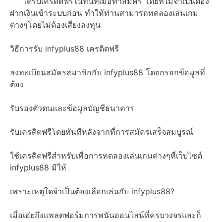
ได้รับเครดิตฟรีในทันทีเมื่อทำสมัคร โดยที่ไม่จำเป็นต้อง
ฝากเงินเข้าระบบก่อน ทำให้ท่านสามารถทดลองเล่นเกม
ต่างๆโดยไม่ต้องเสี่ยงลงทุน
วิธีการรับ infyplus88 เครดิตฟรี
ลงทะเบียนสมัครสมาชิกกับ infyplus88 โดยกรอกข้อมูลที่
ต้อง
รับรองตัวตนและข้อมูลบัญชีธนาคาร
รับเครดิตฟรีโดยทันทีหลังจากที่การสมัครเสร็จสมบูรณ์
ใช้เครดิตฟรีสำหรับเพื่อการทดลองเล่นเกมต่างๆที่เว็บไซต์
infyplus88 มีให้
เพราะเหตุใดจำเป็นต้องเลือกเล่นกับ infyplus88?
เมื่อเอ่ยถึงแพลตฟอร์มการพนันออนไลน์ที่ครบวงจรและก็