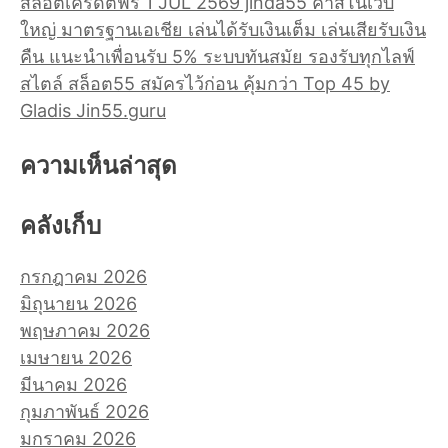
สล็อตเครดิตฟรี 1 JUL 2569 jinda55 คาสิโนเว็บ
ใหญ่ มาตรฐานเอเชีย เล่นได้รับเงินเต็ม เล่นเสียรับเงิน
คืน แนะนำเพื่อนรับ 5% ระบบทันสมัย รองรับทุกไลฟ์
สไตล์ สล็อต55 สมัครไว้ก่อน คุ้มกว่า Top 45 by
Gladis Jin55.guru
ความเห็นล่าสุด
คลังเก็บ
กรกฎาคม 2026
มิถุนายน 2026
พฤษภาคม 2026
เมษายน 2026
มีนาคม 2026
กุมภาพันธ์ 2026
มกราคม 2026