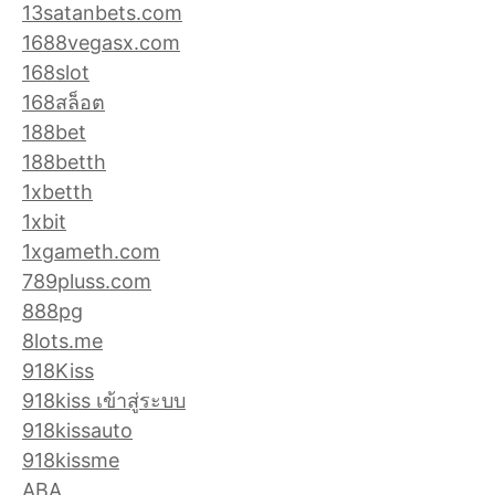
13satanbets.com
1688vegasx.com
168slot
168สล็อต
188bet
188betth
1xbetth
1xbit
1xgameth.com
789pluss.com
888pg
8lots.me
918Kiss
918kiss เข้าสู่ระบบ
918kissauto
918kissme
ABA