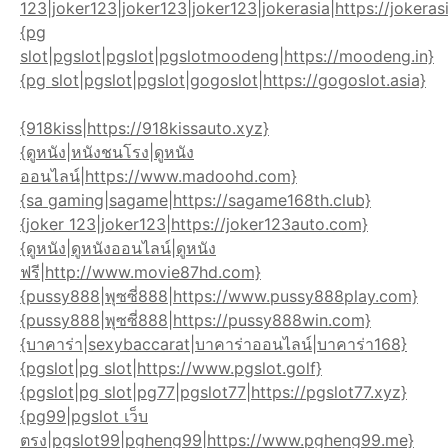
123|joker123|joker123|joker123|jokerasia|https://jokerasi
{pg
slot|pgslot|pgslot|pgslotmoodeng|https://moodeng.in}
{pg slot|pgslot|pgslot|gogoslot|https://gogoslot.asia}
{918kiss|https://918kissauto.xyz}
{ดูหนัง|หนังชนโรง|ดูหนัง
ออนไลน์|https://www.madoohd.com}
{sa gaming|sagame|https://sagame168th.club}
{joker 123|joker123|https://joker123auto.com}
{ดูหนัง|ดูหนังออนไลน์|ดูหนัง
ฟรี|http://www.movie87hd.com}
{pussy888|พุซซี่888|https://www.pussy888play.com}
{pussy888|พุซซี่888|https://pussy888win.com}
{บาคาร่า|sexybaccarat|บาคาร่าออนไลน์|บาคาร่า168}
{pgslot|pg slot|https://www.pgslot.golf}
{pgslot|pg slot|pg77|pgslot77|https://pgslot77.xyz}
{pg99|pgslot เว็บ
ตรง|pgslot99|pgheng99|https://www.pgheng99.me}