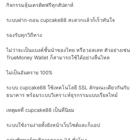
กิจกรรมลุ้นเครดิตฟรีทุกสัปดาห์
ระบบฝาก-ถอน cupcake88 สะดวกแล้วก็เร็วทันใจ
รองรับทุกวิถีทาง
ไม่ว่าจะเป็นแบงค์ชั้นนำของไทย หรือวอลเลท ตัวอย่างเช่น
TrueMoney Wallet ก็สามารถใช้ได้อย่างลื่นไหล
ไม่เป็นอันตราย 100%
ระบบ cupcake88 ใช้เทคโนโลยี SSL ลักษณะเดียวกันกับ
ธนาคาร พร้อมระบบวิเคราะห์ธุรกรรมแบบเรียลไทม์
เหตุผลที่ cupcake88 เป็นที่นิยม
ระบบใช้งานง่ายทั้งยังหน้าเว็บไซต์และก็แอป