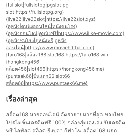
{fullslot|fullslotpg|pgslot|pg
slot|https://fullslotpg.org}
{live22|live22slot|https://live22slot.xyz}
{ดูหนัง|ดูหนังออนไลน์|หนังชนโรง}
{ดูหนังออนไลน์|ดูหนังฟรี|https://www.ilike-movie.com}
{ดูหนังชนโรง|ดูหนังฟรี|ดูหนัง
ออนไลน์|https://www.moviehdthai.com}
{faro168|สล็อต168|slot168|https://faro168.win}
{hongkong456|
สล็อต456|slot456|https://hongkong456.me}
{puntaek66|ปั่นแตก66|slot66|
สล็อต66|https://www.puntaek66.me}
เรื่องล่าสุด
สล็อต168 หวยออนไลน์ อัตราจ่ายมากที่สุด ของไทย
โปรโมชั่นเครดิตฟรี 100% กล่องสุ่มเฮงเฮง รับเครดิต
ฟรี ไลฟ์สด สล็อต ยิงปลา กีฬา ไพ่ สล็อต168 แจก