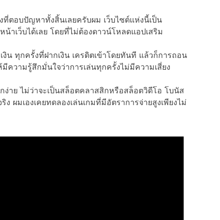
ี่ตอบปัญหาทั้งสิ้นเลยครับผม เว็บไซต์แห่งนี้เป็น
หน้าเว็บได้เลย โดยที่ไม่ต้องดาวน์โหลดแอปเสริม
งิน ทุกครั้งที่ฝากเงิน เครดิตเข้าโดยทันที แล้วก็การถอน
ห้มีความรู้สึกมั่นใจว่าการเล่นทุกครั้งไม่มีความเสี่ยง
ตกง่าย ไม่ว่าจะเป็นสล็อตคลาสสิกหรือสล็อตวิดีโอ โบนัส
ิง ผมเองเคยทดลองเล่นเกมที่มีอัตราการจ่ายสูงเพียงไม่