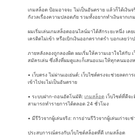
เกมสล็อต ป้อมอาจจะ ไม่เป็นอันตราย แล้วก็ได้เงินจร
กังวลเรื่องความปลอดภัย รวมทั้งอยากทำเงินจากเ
ผมเริ่มเล่นเกมสล็อตออนไลน์มาได้สักระยะหนึ่ง เคยเ
เครดิตไม่เข้า หรือเบิกเงินออกตรากตรำ บอกเลยว่าป
ภายหลังลองถูกลองผิด ผมเริ่มให้ความเอาใจใส่กับ เว
สมัครเล่น ซึ่งสิ่งที่ผมดูและก็เสนอแนะให้ทุกคนมองหา
• เว็บตรง ไม่ผ่านเอเย่นต์: เว็บไซต์ตรงจะช่วยลดการเ
เข้าไปจะไม่เป็นอันตราย
• ระบบฝาก-ถอนอัตโนมัติ:
เกมสล็อต
เว็บไซต์ที่ดี
สามารถทำรายการได้ตลอด 24 ชั่วโมง
• มีรีวิวจากผู้เล่นจริง: การอ่านรีวิวจากผู้เล่นเก่าจะ
ประสบการณ์ตรงกับเว็บไซต์สล็อตที่ดี เกมสล็อต