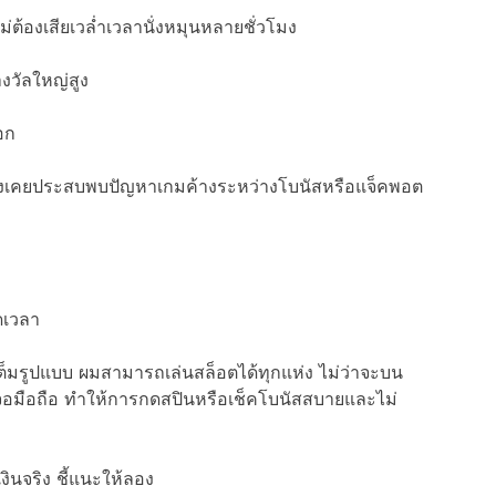
ม่ต้องเสียเวล่ำเวลานั่งหมุนหลายชั่วโมง
วัลใหญ่สูง
อก
าก ซึ่งเคยประสบพบปัญหาเกมค้างระหว่างโบนัสหรือแจ็คพอต
ดเวลา
ือเต็มรูปแบบ ผมสามารถเล่นสล็อตได้ทุกแห่ง ไม่ว่าจะบน
จอมือถือ ทำให้การกดสปินหรือเช็คโบนัสสบายและไม่
งินจริง ชี้แนะให้ลอง