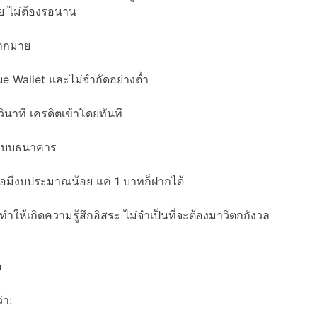
าย ไม่ต้องรอนาน
ากมาย
e Wallet และไม่จำกัดอย่างต่ำ
วินาที เครดิตเข้าโดยทันที
ยระบบธนาคาร
ือมีงบประมาณน้อย แค่ 1 บาทก็ฝากได้
ให้เกิดความรู้สึกอิสระ ไม่จำเป็นที่จะต้องมาวิตกกังวล
ต
่า: