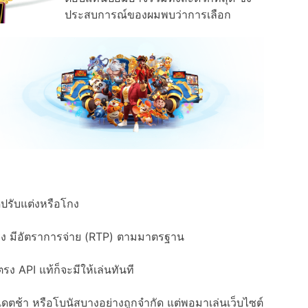
ประสบการณ์ของผมพบว่าการเลือก
ปรับแต่งหรือโกง
ริง มีอัตราการจ่าย (RTP) ตามมาตรฐาน
รง API แท้ก็จะมีให้เล่นทันที
ปเดตช้า หรือโบนัสบางอย่างถูกจำกัด แต่พอมาเล่นเว็บไซต์