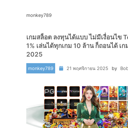
monkey789
เกมสล็อต ลงทุนได้แบบ ไม่มีเงื่อนไ
1% เล่นได้ทุกเกม 10 ล้าน ก็ถอนได้ เก
2025
monkey789
21 พฤศจิกายน 2025
by
Bo