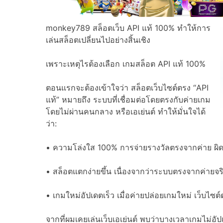
monkey789 สล็อตเว็บ API แท้ 100% ทำให้การ
เล่นสล็อตเปลี่ยนไปอย่างสิ้นเชิง
เพราะเหตุไรต้องเลือก เกมสล็อต API แท้ 100%
ตอนแรกจะต้องเข้าใจว่า สล็อตเว็บไซต์ตรง “API
แท้” หมายถึง ระบบที่เชื่อมต่อโดยตรงกับค่ายเกม
โดยไม่ผ่านคนกลาง หรือเอเย่นต์ ทำให้มั่นใจได้
ว่า:
• ความโล่งใส 100% การจ่ายรางวัลตรงจากค่าย ผิด
• สล็อตแตกง่ายขึ้น เนื่องจากว่าระบบตรงจากค่ายจ
• เกมใหม่อัปเดตเร็ว เมื่อค่ายปล่อยเกมใหม่ เว็บไซต์ต
จากที่ผมเคยเล่นเว็บเอเย่นต์ พบว่าบางเวลาเกมไม่อั