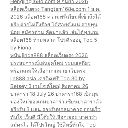
Hengjing168d.com 9 กันยา 2026
สล็อตเว็บตรง Tangtem168e.com 1 ส.ค.
2026 สล็อต168 ความพรีเมียมที่เข้าถึงได้
จริง ฝากไม่ถึงร้อย ได้สอยตังแน่ สายทุน
น้อย สมัครด่วน คัดมาแล้ว เล่นได้ทุกเกม
สล็อต168 ห้ามพลาด โปรดีรออยู่ Top 5
by Fiona
พนัน jinda888 สล็อตเว็บตรง 2026
ประสบการณ์เล่นยุคใหม่ ระบบเสถียร
พร้อมเกมให้เลือกมากมาย เว็บตรง
jin888.asia เครดิตฟรี Top 30 by
Betsey 3 เวปไซต์ใหญ่ สิงหาคม 26
บาคาร่า 18 July 26 บาคาร่า168 เปิดมุม
มองใหม่ของเกมบาคาร่า เซียนบาคาร่าตัว
จริงรับ 3 แสน รองรับทุกธนาคาร ถอนเร็ว
ทันใจ เว็บดี มีโต๊ะให้เลือกเยอะ บาคาร่า
สมัครไว ได้โปรใหญ่ ใช้สิทธิ์ทันใจ Top