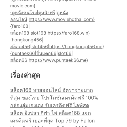
movie.com}
{ดูหนังชนโรง|ดูหนังฟรี|ดูหนัง
ออนไลน์|https://www.moviehdthai.com}
{faro168|
สล็อต168|slot168|https://faro168.win}
{hongkong456|
สล็อต456|slot456|https://hongkong456.me}
{puntaek66|ปั่นแตก66|slot66|
สล็อต66|https://www.puntaek66.me}
เรื่องล่าสุด
สล็อต168 หวยออนไลน์ อัตราจ่ายมาก
ที่สุด ของไทย โปรโมชั่นเครดิตฟรี 100%
กล่องสุ่มเฮงเฮง รับเครดิตฟรี ไลฟ์สด
สล็อต ยิงปลา กีฬา ไพ่ สล็อต168 แจก
เครดิตฟรี เยอะที่สุด Top 79 by Fallon