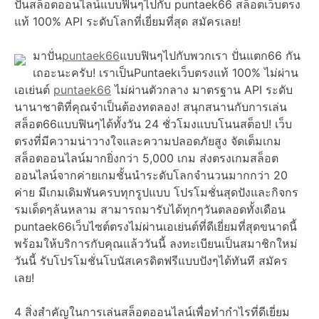
ปั่นสล็อตออนไลน์แบบฟินๆไปกับ puntaek66 สล็อตเว็บตรง
แท้ 100% API ระดับโลกที่เยี่ยมที่สุด สมัครเลย!
มาปั่น
puntaek66
แบบฟินๆไปกับพวกเรา ปั่นแตก66 กัน
เถอะนะครับ! เราเป็นPuntaekเว็บตรงแท้ 100% ไม่ผ่าน
เอเย่นต์
puntaek66
ไม่ผ่านตัวกลาง มาตรฐาน API ระดับ
นานาชาติที่คุณจำเป็นต้องทดลอง! สนุกสนานกับการเล่น
สล็อต66แบบฟินๆได้ทั้งวัน 24 ชั่วโมงแบบโนนสต็อป! เว็บ
ตรงที่มีความน่าวางใจและความปลอดภัยสูง จัดเต็มเกม
สล็อตออนไลน์มากยิ่งกว่า 5,000 เกม ส่งตรงเกมสล็อต
ออนไลน์จากค่ายเกมชั้นนำระดับโลกจำนวนมากกว่า 20
ค่าย มีเกมเดิมพันครบทุกรูปแบบ โปรโมชั่นสุดปังและกิจกร
รมเด็ดๆล้นหลาม สามารถมารับได้ทุกๆวันตลอดทั้งเดือน
puntaek66เว็บไซต์ตรงไม่ผ่านเอเย่นต์ที่ดีเยี่ยมที่สุดขนาดนี้
พร้อมให้บริการกับคุณแล้ววันนี้ ลงทะเบียนเป็นสมาชิกใหม่
วันนี้ รับโปรโมชั่นโบนัสเครดิตฟรีแบบปังๆได้ทันที สมัคร
เลย!
4 สิ่งสำคัญในการเล่นสล็อตออนไลน์เพื่อทำกำไรที่ดีเยี่ยม