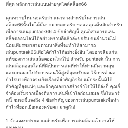
ที่สุด หลักการเล่นแบบง่ายๆสไตล์สล็อต66
คุณทราบไหมนะครับว่า แนวทางสำหรับในการเล่น
สล็อต66นั้นไม่ได้มีมากมายเลยครับ ขอแค่คุณมีหลักสำหรับ
เพื่อการเล่นpuntaek66 4 ข้อสำคัญนี้ คุณก็สามารถเล่น
สล็อตออนไลน์ได้อย่างทราบดีแล้วล่ะขอรับ คนจำนวนไม่
น้อยเพียรพยายามตามหาสิ่งที่จะทำให้สามารถ
เล่นpuntaek66เพื่อได้กำไรได้อย่างยั่งยืน โดยอาจลืมแก่น
แท้ของการเล่นสล็อตออนไลน์ไป สำหรับ puntaek นั้น การ
เล่นสล็อตออนไลน์ที่ดีเป็นการเล่นที่ทำให้ท่านมีความสุข
และเอนจอยไปกับการเล่นให้สูงที่สุดครับผม วิธีการทำผล
กำไรบางทีอาจจะเกิดเรื่องที่สำคัญก็จริง แม้กระนั้นมิได้
สำคัญที่สุดแน่ๆ และถ้าคุณอยากสร้างกำไรให้ได้ล่ะก็ คุณก็
จำต้องเริ่มจากเบื้องต้นการเล่นที่เข้าใจก่อนเสมอ ซึ่งในพาร์
ทนี้ ผมจะชี้แจงถึง 4 ข้อสำคัญของการเล่นpuntaekเพื่อทำ
กำไรที่ยอดเยี่ยมเองครับผม มาดูกัน!
1. จัดแจงงบประมาณสำหรับเพื่อการเล่นสล็อตเว็บตรงให้
รอบคอบ