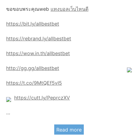
ขอขอบพระคุณweb
แทงบอลเว็บไหนดี
https://bit.ly/allbestbet
https://rebrand.ly/allbestbet
https://wow.in.th/allbestbet
http://gg.gg/allbestbet
https://t.co/9MtQEf5vI5
https://cutt.ly/PeprczXV
…
Read more