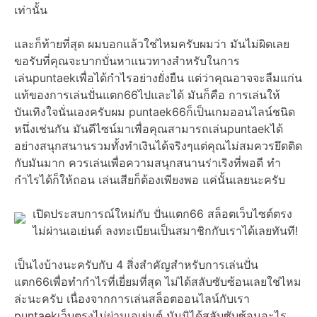
เท่านั้น
และก็ท้ายที่สุด ผมบอกแล้วใช่ไหมครับผมว่า มันไม่ผิดเลย
ขอรับที่คุณจะบากบั่นหาแนวทางสำหรับในการ
เล่นpuntaekเพื่อได้กำไรอย่างยั่งยืน แต่ว่าคุณอาจจะลืมแก่น
แท้ของการเล่นปั่นแตก66ไปและได้ มันก็คือ การเล่นให้
บันเทิงใจนั่นเองครับผม puntaek66ก็เป็นเกมออนไลน์ชนิด
หนึ่งเช่นกัน มันดีไซน์มาเพื่อคุณสามารถเล่นpuntaekได้
อย่างสนุกสนานรวมทั้งทำเงินได้จริงๆแต่คุณไม่สมควรยึดติด
กับมันมาก ควรเล่นเพื่อความสนุกสนานร่าเริงที่พอดี ทำ
กำไรได้ก็ให้ถอน เล่นเสียก็ต้องเพียงพอ แค่นั้นเลยนะครับ
เปิดประสบการณ์ใหม่กับ ปั่นแตก66 สล็อตเว็บไซต์ตรง
ไม่ผ่านเอเย่นต์ ลงทะเบียนเป็นสมาชิกกับเราได้เลยทันที!
เป็นไงบ้างนะครับกับ 4 สิ่งสำคัญสำหรับการเล่นปั่น
แตก66เพื่อทำกำไรที่เยี่ยมที่สุด ไม่ได้สลับซับซ้อนเลยใช่ไหม
ล่ะนะครับ เนื่องจากการเล่นสล็อตออนไลน์กับเรา
puntaekเว็บตรงไม่ผ่านเอเย่นต์ มันมิได้สลับซับซ้อนอะไร