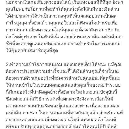
นอกจากนั้นเกมเสี่ยงดวงออนไลน์ เว็บแทงบอลที่ดีที่สุด ยังพา
คุณไปพบกับโอกาสที่จะทำให้คุณมั่งคั่งมีเงินมีทองเงินล้าน
ได้ง่ายๆกล่าวได้ว่าเป็นการลงทุนที่เห็นผลตอบแทนเป็นผล
กำไรสูงสุด ทั้งยังแม้ว่าคุณพอใจและก็พึงพอใจสำหรับเพื่อ
การเล่นเกมเสี่ยงดวงออนไลน์คุณควรต้องสมัครสมาชิกกับ
เว็บไซต์ยูฟ่าเบท ในทันทีเนื่องจากเว็บของเรามีแอดมินมืออา
ชีพที่จะคอยดูแลและพัฒนาแบบอย่างสำหรับในการเล่นเกม
ให้คุ้มค่ากับสมาชิกสูงที่สุด
2.ทำความเข้าใจการเล่นเกม แทงบอลสเต็ป ให้ชนะ แม้คุณ
ต้องการประสบความสำเร็จและก็ได้เงินล้านคุณก็จำเป็นจะ
ต้องทราบดีว่าเกมอะไรที่สมควรสำหรับคุณเยอะที่สุดชี้แนะ
ให้ท่านเข้าไปในระบบทดลองเล่นแล้วคุณก็มองเลยว่าระบบ
นี้มีเกมอะไรที่น่าดึงดูดบ้างทั้งยังเกมใหม่และเกมปัจจุบันนี้
ซึ่งแต่ละเกมก็มีวิธีการเล่นที่แตกต่างจึงจึงควรเลือกให้มี
ความเหมาะสมกับจริตของผู้เล่นแต่ละท่าน เนื่องจากแต่ละ
คนก็มีความชอบในการเล่นเกมที่ต่างกันอยู่แล้ว สำหรับคนที่
อยากจะลองเล่นเกมเสี่ยงดวงออนไลน์ แทงบอลเว็บไหนดี
พร้อมปรับปรุงดูแลคุณอย่างยอดเยี่ยมทำให้คุณได้รับสิทธิ