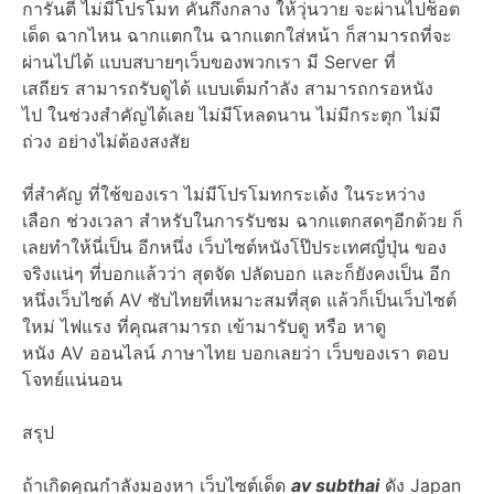
การันตี ไม่มีโปรโมท คั่นกึ่งกลาง ให้วุ่นวาย จะผ่านไปช็อต
เด็ด ฉากไหน ฉากแตกใน ฉากแตกใส่หน้า ก็สามารถที่จะ
ผ่านไปได้ แบบสบายๆเว็บของพวกเรา มี Server ที่
เสถียร สามารถรับดูได้ แบบเต็มกำลัง สามารถกรอหนัง
ไป ในช่วงสำคัญได้เลย ไม่มีโหลดนาน ไม่มีกระตุก ไม่มี
ถ่วง อย่างไม่ต้องสงสัย
ที่สำคัญ ที่ใช้ของเรา ไม่มีโปรโมทกระเด้ง ในระหว่าง
เลือก ช่วงเวลา สำหรับในการรับชม ฉากแตกสดๆอีกด้วย ก็
เลยทำให้นี่เป็น อีกหนึ่ง เว็บไซต์หนังโป๊ประเทศญี่ปุ่น ของ
จริงแน่ๆ ที่บอกแล้วว่า สุดจัด ปลัดบอก และก็ยังคงเป็น อีก
หนึ่งเว็บไซต์ AV ซับไทยที่เหมาะสมที่สุด แล้วก็เป็นเว็บไซต์
ใหม่ ไฟแรง ที่คุณสามารถ เข้ามารับดู หรือ หาดู
หนัง AV ออนไลน์ ภาษาไทย บอกเลยว่า เว็บของเรา ตอบ
โจทย์แน่นอน
สรุป
ถ้าเกิดคุณกำลังมองหา เว็บไซต์เด็ด
av subthai
ดัง Japan