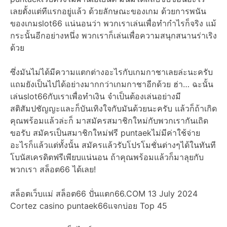
เลยตั้งแต่ทีแรกอยู่แล้ว ด้วยลักษณะของเกม ด้วยการพนัน
ของเกมslot66 แน่นอนว่า พวกเราเล่นเพื่อทำกำไรก็จริง แม้
กระนั้นอีกอย่างหนึ่ง พวกเราก็เล่นเพื่อความสนุกสนานร่าเริง
ด้วย
ซึ่งมันไม่ได้มีความแตกต่างอะไรกับเกมกาชาเลยล่ะนะครับ
แถมยังเป็นไปได้อย่างมากกว่าเกมกาชาอีกด้วย ฮ่า… ฉะนั้น
เล่นslot66กับเราเพื่อทำเงิน จำเป็นต้องเล่นอย่างมี
สติสัมปชัญญะและก็บันเทิงใจกับมันด้วยนะครับ แล้วก็ถ้าเกิด
คุณพร้อมแล้วล่ะก็ มาสมัครสมาชิกใหม่กับพวกเรากันเถิด
ขอรับ สมัครเป็นสมาชิกใหม่ฟรี puntaekไม่มีค่าใช้จ่าย
อะไรก็แล้วแต่ทั้งนั้น สมัครแล้วรับโปรโมชั่นต่างๆได้ในทันที
โบนัสเครดิตฟรีเพียบแน่นอน ถ้าคุณพร้อมแล้วก็มาลุยกับ
พวกเรา สล็อต66 ได้เลย!
สล็อตเว็บแม่ สล็อต66 ปั่นแตก66.COM 13 July 2024
Cortez casino puntaek66แจกบ่อย Top 45