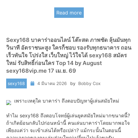
Read more
Sexy168 บาคาร่าออนไลน์ โต๊ะสด ภาพชัด ลุ้นมันทุก
วินาที อัตราชนะสูง ใครก็ชอบ รองรับทุกธนาคาร ถอน
เร็วทันใจ โปร่งใส เว็บใหญ่ ไว้ใจได้ sexy168 สมัคร
ใหม่ รับสิทธิ์ก่อนใคร Top 14 by August
sexy168vip.me 17 เม.ย. 69
sexy168
4 มีนาคม 2026
by
Bobby Cox
เพราะเหตุใด บาคาร่า ถึงตอบปัญหาผู้เล่นสมัยใหม่
ทำไม sexy168 ถึงตอบโจทย์ผู้เล่นยุคสมัยใหม่มากขนาดนี้?
ถ้าเกิดย้อนกลับไปก่อนหน้านี้ คนเล่นบาคาร่าโดยมากพอใจ
เพียงแค่ว่า จะเข้าเล่นได้หรือเปล่า? แม้กระนั้นในตอนนี้
ความอยากของคนเล่นส่วนใหญ่เปลี่ยนไปแล้วขอรับ