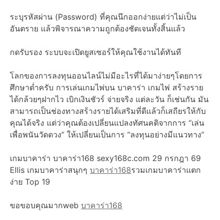
ระบุรหัสผ่าน (Password) ที่คุณนึกออกง่ายแต่ว่าไม่เป็น
อันตราย แล้วพิจารณาความถูกต้องชัดเจนทั้งสิ้นแล้ว
กดรับรอง ระบบจะเปิดยูสเซอร์ให้คุณใช้งานได้ทันที
โลกของการลงทุนออนไลน์ไม่มีอะไรที่ได้มาง่ายๆโดยการ
ศึกษาต่ำครับ การเล่นเกมไพ่บน บาคาร่า เกมไพ่ สร้างราย
ได้กล้วยๆฝากไว เบิกเงินชัวร์ จ่ายจริง แต่ละวัน ก็เช่นกัน มัน
สามารถเป็นช่องทางสร้างรายได้เสริมที่ดีแล้วก็เสถียรให้กับ
คุณได้จริง แต่ว่าคุณต้องเปลี่ยนแปลงทัศนคติจากการ “เล่น
เพื่อพนันวัดดวง” ให้เปลี่ยนเป็นการ “ลงทุนอย่างมีแนวทาง”
เกมบาคาร่า บาคาร่า168 sexy168c.com 29 กรกฎา 69
Ellis เกมบาคาร่าสนุกๆ
บาคาร่า168
รวมเกมบาคาร่าแตก
ง่าย Top 19
ขอขอบคุณมากweb
บาคาร่า168