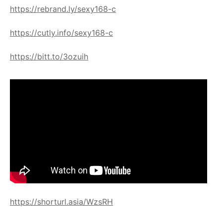
https://rebrand.ly/sexy168-c
https://cutly.info/sexy168-c
https://bitt.to/3ozuih
https://shorturl.asia/WzsRH