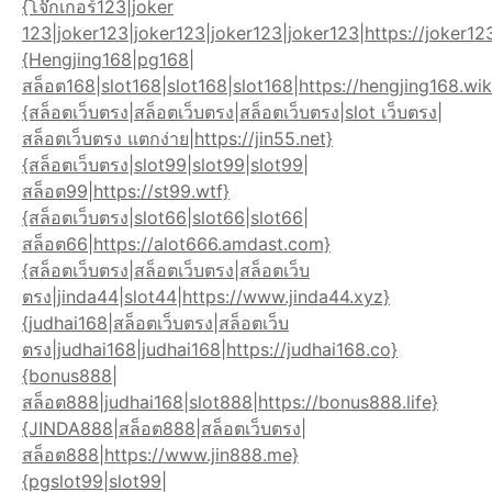
{โจ๊กเกอร์123|joker
123|joker123|joker123|joker123|joker123|https://joker12
{Hengjing168|pg168|
สล็อต168|slot168|slot168|slot168|https://hengjing168.wik
{สล็อตเว็บตรง|สล็อตเว็บตรง|สล็อตเว็บตรง|slot เว็บตรง|
สล็อตเว็บตรง แตกง่าย|https://jin55.net}
{สล็อตเว็บตรง|slot99|slot99|slot99|
สล็อต99|https://st99.wtf}
{สล็อตเว็บตรง|slot66|slot66|slot66|
สล็อต66|https://alot666.amdast.com}
{สล็อตเว็บตรง|สล็อตเว็บตรง|สล็อตเว็บ
ตรง|jinda44|slot44|https://www.jinda44.xyz}
{judhai168|สล็อตเว็บตรง|สล็อตเว็บ
ตรง|judhai168|judhai168|https://judhai168.co}
{bonus888|
สล็อต888|judhai168|slot888|https://bonus888.life}
{JINDA888|สล็อต888|สล็อตเว็บตรง|
สล็อต888|https://www.jin888.me}
{pgslot99|slot99|