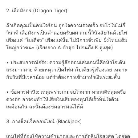
2. เสือมังกร (Dragon Tiger)
ถ้าเกิดคุณเป็นคนใจร้อน ถูกใจความรวดเร็ว จบไวในไม่กี่
วินาที เสือมังกรเป็นคำตอบครับผม เกมนี้วินิจฉัยกันด้วยไพ่
เพียงแค่ “ใบเดียว” เพียงแค่นั้น ไม่มีการจั่วเพิ่ม ฝั่งไหนแต้ม
ใหญ่กว่าชนะ (เรียงจาก A ต่ำสุด ไปจนถึง K สูงสุด)
• ประสบการณ์จริง: ความรู้สึกตอนเล่นเกมนี้คือหัวใจเต้น
แรงมากมาย ด้วยเหตุว่าเปิดไพ่มาใบเดียวรู้เรื่องเลย เหมาะ
กับวันที่มีเวลาน้อย แต่ว่าต้องการเข้ามาทำเงินระยะสั้น
• ข้อควรคำนึง: เหตุเพราะเกมจบไวมาก หากสติหลุดหรือ
ดวงตก อาจจะทำให้เสียเงินเสียทองทุนได้เร็วทันใจด้วย
เหมือนกัน ฉะนั้นต้องข่มอารมณ์ให้ดี
3. กางล็คแจ็คออนไลน์ (Blackjack)
เกมไพ่ที่ต้องใช้ความชำนาญและการตัดสินใจสูงสุด โดยจุด