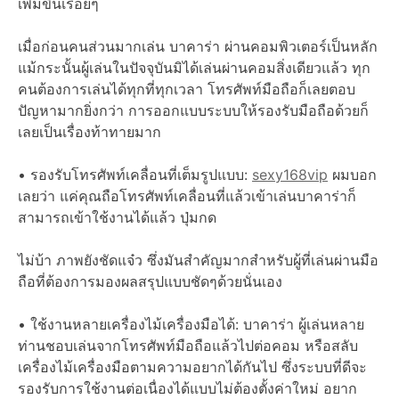
เพิ่มขึ้นเรื่อยๆ
เมื่อก่อนคนส่วนมากเล่น บาคาร่า ผ่านคอมพิวเตอร์เป็นหลัก
แม้กระนั้นผู้เล่นในปัจจุบันมิได้เล่นผ่านคอมสิ่งเดียวแล้ว ทุก
คนต้องการเล่นได้ทุกที่ทุกเวลา โทรศัพท์มือถือก็เลยตอบ
ปัญหามากยิ่งกว่า การออกแบบระบบให้รองรับมือถือด้วยก็
เลยเป็นเรื่องท้าทายมาก
• รองรับโทรศัพท์เคลื่อนที่เต็มรูปแบบ:
sexy168vip
ผมบอก
เลยว่า แค่คุณถือโทรศัพท์เคลื่อนที่แล้วเข้าเล่นบาคาร่าก็
สามารถเข้าใช้งานได้แล้ว ปุ่มกด
ไม่บ้า ภาพยังชัดแจ๋ว ซึ่งมันสำคัญมากสำหรับผู้ที่เล่นผ่านมือ
ถือที่ต้องการมองผลสรุปแบบชัดๆด้วยนั่นเอง
• ใช้งานหลายเครื่องไม้เครื่องมือได้: บาคาร่า ผู้เล่นหลาย
ท่านชอบเล่นจากโทรศัพท์มือถือแล้วไปต่อคอม หรือสลับ
เครื่องไม้เครื่องมือตามความอยากได้กันไป ซึ่งระบบที่ดีจะ
รองรับการใช้งานต่อเนื่องได้แบบไม่ต้องตั้งค่าใหม่ อยาก