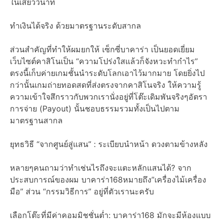
ในเสี้ยววินาที
ทำเงินได้จริง ด้วยมาตรฐานระดับสากล
ส่วนสำคัญที่ทำให้ผมยกให้ เซ็กซี่บาคาร่า เป็นยอดเยี่ยม
เว็บไซต์คาสิโนเป็น “ความโปร่งใสแล้วก็จังหวะทำกำไร”
ตรงนี้เก็บค่ายเกมชั้นนำระดับโลกเอาไว้มากมาย โดยยิ่งไป
กว่านั้นเกมถ่ายทอดสดที่ส่งตรงจากคาสิโนจริง ให้ความรู้
ความเข้าใจสึกราวกับพวกเรานั่งอยู่ที่โต๊ะเดิมพันจริงๆอัตรา
การจ่าย (Payout) นั้นชอบธรรมรวมทั้งเป็นไปตาม
มาตรฐานสากล
ยุทธวิธี “จากศูนย์สู่แสน” : ระเบียบนำหน้า ดวงตามข้างหลัง
หลายๆคนถามว่าทำเช่นไรถึงจะแตะหลักแสนได้? จาก
ประสบการณ์ของผม บาคาร่า168หมายถึง”เครื่องไม้เครื่อง
มือ” ส่วน “กรรมวิธีการ” อยู่ที่ตัวเรานะครับ
เลือกโต๊ะที่มีค่าคอมมิชชั่นต่ำ: บาคาร่า168 มักจะมีห้องแบบ