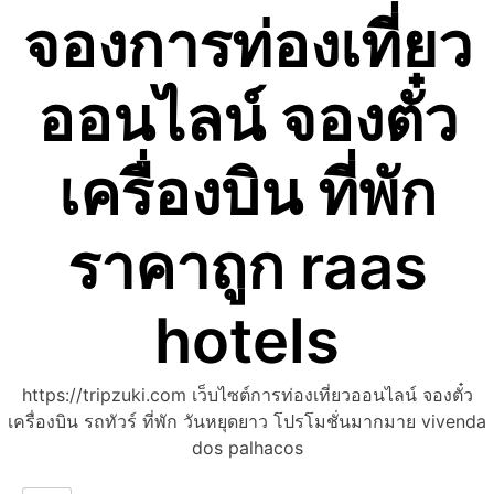
จองการท่องเที่ยว
Skip
to
content
ออนไลน์ จองตั๋ว
เครื่องบิน ที่พัก
ราคาถูก raas
hotels
https://tripzuki.com เว็บไซต์การท่องเที่ยวออนไลน์ จองตั๋ว
เครื่องบิน รถทัวร์ ที่พัก วันหยุดยาว โปรโมชั่นมากมาย vivenda
dos palhacos