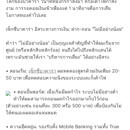
โลกของบาคาร่า วินาทีที่มังกรกำลังมา หรือเค้าไพ่กำลัง
งาม การรอคอยเงินเข้าเพียงแต่ 1 นาทีอาจคือการเสีย
โอกาสทองคำไปเลย
เซ็กซี่บาคาร่า อิสระทางการเงิน: ฝาก-ถอน “ไม่มีอย่างน้อย”
คำว่า “ไม่มีอย่างน้อย” เป็นกุญแจสำคัญที่ทำให้ผมเริ่มจาก
ศูนย์ (หรือหลักสิบหลักร้อย) จนถึงไต่ไปถึงหลักแสนได้
เพราะมันช่วยให้เรา “บริหารการเสี่ยง” ได้อย่างอิสระ
• ตอนเริ่ม:
เซ็กซี่บาคาร่า
ผมทดลองสูตรด้วยเงินเพียง 20-
50 บาท เพื่อทดสอบความนิ่งของระบบและก็เค้าไพ่
• ตอนปั้นพอร์ต: เมื่อเริ่มมีผลกำไร ระบบไม่มีอย่างต่ำ
ทำให้ผมสามารถถอนผลกำไรออกมาเก็บไว้ก่อน
(ตัวอย่างเช่น ถอนทีละ 300 หรือ 500 บาท) เพื่อป้องกันไม่
ให้ตนเองเผลอเล่นจนหมด
• ความยืดหยุ่น: รองรับทั้ง Mobile Banking รวมทั้ง True