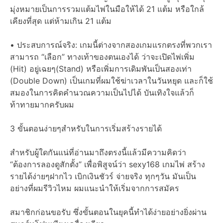
มุ่งหมายเป็นการรวมแต้มไพ่ในมือให้ได้ 21 แต้ม หรือใกล้
เคียงที่สุด แต่ห้ามเกิน 21 แต้ม
• ประสบการณ์จริง: เกมนี้ต่างจากสองเกมแรกตรงที่พวกเรา
สามารถ “เลือก” ทางเท้าของตนเองได้ ว่าจะเปิดไพ่เพิ่ม
(Hit) อยู่เฉยๆ(Stand) หรือเพิ่มการเดิมพันเป็นสองเท่า
(Double Down) เป็นเกมที่ผมใช้ฆ่าเวลาในวันหยุด และก็ใช้
สมองในการคิดคำนวณความเป็นไปได้ บันเทิงใจแล้วก็
ท้าทายมากครับผม
3 ขั้นตอนง่ายๆสำหรับในการเริ่มสร้างรายได้
สำหรับผู้ใดกันแน่ที่อ่านมาถึงตรงนี้แล้วมีความคิดว่า
“ต้องการลองดูสักตั้ง” เพื่อพิสูจน์ว่า sexy168 เกมไพ่ สร้าง
รายได้ง่ายๆฝากไว เบิกเงินชัวร์ จ่ายจริง ทุกๆวัน มันเป็น
อย่างที่ผมรีวิวไหม ผมแนะนำให้เริ่มจากการสมัคร
สมาชิกก่อนขอรับ ซึ่งขั้นตอนในยุคนี้ทำได้ง่ายอย่างยิ่งผ่าน