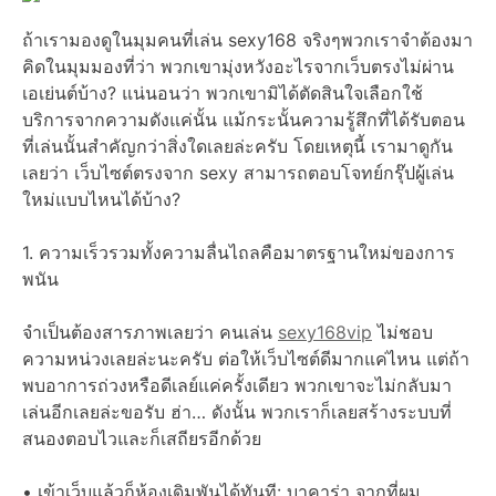
ถ้าเรามองดูในมุมคนที่เล่น sexy168 จริงๆพวกเราจำต้องมา
คิดในมุมมองที่ว่า พวกเขามุ่งหวังอะไรจากเว็บตรงไม่ผ่าน
เอเย่นต์บ้าง? แน่นอนว่า พวกเขามิได้ตัดสินใจเลือกใช้
บริการจากความดังแค่นั้น แม้กระนั้นความรู้สึกที่ได้รับตอน
ที่เล่นนั้นสำคัญกว่าสิ่งใดเลยล่ะครับ โดยเหตุนี้ เรามาดูกัน
เลยว่า เว็บไซต์ตรงจาก sexy สามารถตอบโจทย์กรุ๊ปผู้เล่น
ใหม่แบบไหนได้บ้าง?
1. ความเร็วรวมทั้งความลื่นไถลคือมาตรฐานใหม่ของการ
พนัน
จำเป็นต้องสารภาพเลยว่า คนเล่น
sexy168vip
ไม่ชอบ
ความหน่วงเลยล่ะนะครับ ต่อให้เว็บไซต์ดีมากแค่ไหน แต่ถ้า
พบอาการถ่วงหรือดีเลย์แค่ครั้งเดียว พวกเขาจะไม่กลับมา
เล่นอีกเลยล่ะขอรับ ฮ่า… ดังนั้น พวกเราก็เลยสร้างระบบที่
สนองตอบไวและก็เสถียรอีกด้วย
• เข้าเว็บแล้วก็ห้องเดิมพันได้ทันที: บาคาร่า จากที่ผม