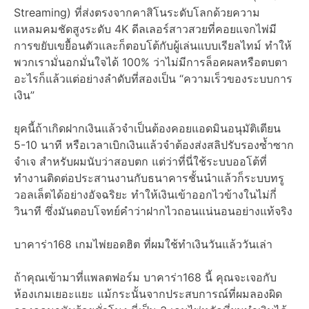
Streaming) ที่ส่งตรงจากคาสิโนระดับโลกด้วยความ
แหลมคมชัดสูงระดับ 4K ดีลเลอร์สาวสวยที่คอยแจกไพ่มี
การขยับเขยื้อนตัวและก็ตอบโต้กับผู้เล่นแบบเรียลไทม์ ทำให้
พวกเรามั่นอกมั่นใจได้ 100% ว่าไม่มีการล็อคผลหรือตบตา
อะไรก็แล้วแต่อย่างลำดับที่สองเป็น “ความเร็วของระบบการ
เงิน”
ยุคนี้ถ้าเกิดฝากเงินแล้วจำเป็นต้องคอยแอดมินอนุมัติเตียน
5-10 นาที หรือเวลาเบิกเงินแล้วจำต้องส่งสลิปรับรองซ้ำซาก
จำเจ สำหรับผมนับว่าสอบตก แต่ว่าที่นี่ใช้ระบบออโต้ที่
ทำงานติดต่อประสานงานกับธนาคารชั้นนำแล้วก็ระบบทรู
วอลเล็ตได้อย่างอัจฉริยะ ทำให้เงินเข้าออกไวข้างในไม่กี่
วินาที ซึ่งมันตอบโจทย์คำว่าฝากไวถอนแน่นอนอย่างแท้จริง
บาคาร่า168 เกมไพ่ยอดฮิต ที่ผมใช้ทำเงินวันแล้ววันเล่า
ถ้าคุณเข้ามาที่แพลตฟอร์ม บาคาร่า168 นี้ คุณจะเจอกับ
ห้องเกมเยอะแยะ แม้กระนั้นจากประสบการณ์ที่ผมลองผิด