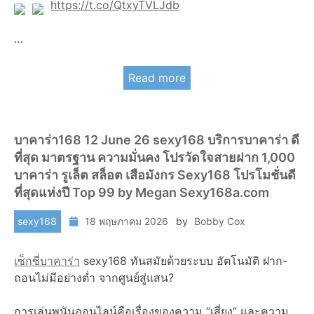
https://t.co/QtxyTVLJdb
…
Read more
บาคาร่า168 12 June 26 sexy168 บริการบาคาร่า ดี
ที่สุด มาตรฐาน ความมั่นคง โปรวัดใจสายฝาก 1,000
บาคาร่า รูเล็ต สล็อต เสือมังกร Sexy168 โปรโมชั่นดี
ที่สุดแห่งปี Top 99 by Megan Sexy168a.com
sexy168
18 พฤษภาคม 2026
by
Bobby Cox
เซ็กซี่บาคาร่า
sexy168 ทันสมัยด้วยระบบ อัตโนมัติ ฝาก-
ถอน​ไม่มีอย่างต่ำ จากศูนย์สู่แสน?
การเล่นพนันออนไลน์คือเรื่องของความ “เสี่ยง” และความ