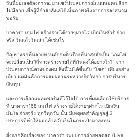
วันนี้ผมเลยต้องการจะมาแชร์ประสบการณ์แบบหมดเปลือก
ไม่มีอวย เพื่อผู้ที่กำลังลังเลได้เห็นภาพจริงจากการลงสนาม
ขอรับ
บาคาร่า เกมไพ่ สร้างรายได้ง่ายๆฝากไว เบิกเงินชัวร์ จ่าย
จริง วันแล้ววันเล่า ได้เช่นไร
ปัญหาแรกที่หลายท่านมักจะตั้งเรื่องที่น่าสงสัยเป็น “เกมไพ่
จะเปลี่ยนเป็นวิถีทางสร้างรายได้ที่มั่นคงได้อย่างไร?” จาก
ประสบการณ์ตรงของผม สิ่งนี้ไม่ได้ขึ้นกับ “โชค” เพียงอย่าง
เดียว แต่มันคือการผสมผสานระหว่างจิตวิทยา การบริหาร
เงินทุน
และการเลือกแพลตฟอร์มที่ไว้ใจได้ การที่ผมเลือกใช้บริการ
ที่ บาคาร่า168 เกมไพ่ สร้างรายได้ง่ายๆฝากไว เบิกเงิน
มั่นใจ จ่ายจริง ทุกวี่ทุกวัน นั้น มีเหตุผลสำคัญๆอยู่ 3
ประการที่ทำให้ผมกล้าควักเงินในกระเป๋ามาลงทุน
สิ่งแรกคือเรื่องของ บาคาร่า ระบบการถ่ายทอดสด (Live