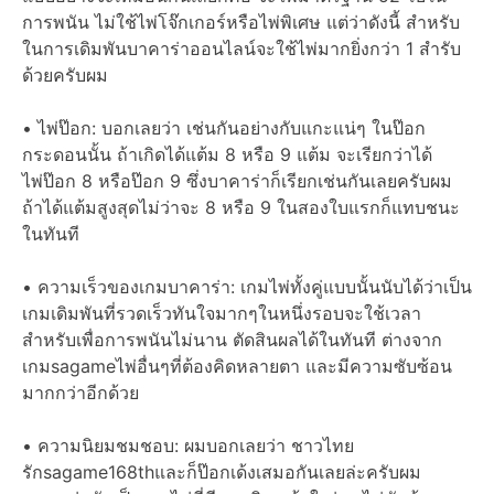
การพนัน ไม่ใช้ไพ่โจ๊กเกอร์หรือไพ่พิเศษ แต่ว่าดังนี้ สำหรับ
ในการเดิมพันบาคาร่าออนไลน์จะใช้ไพ่มากยิ่งกว่า 1 สำรับ
ด้วยครับผม
• ไพ่ป๊อก: บอกเลยว่า เช่นกันอย่างกับแกะแน่ๆ ในป๊อก
กระดอนนั้น ถ้าเกิดได้แต้ม 8 หรือ 9 แต้ม จะเรียกว่าได้
ไพ่ป๊อก 8 หรือป๊อก 9 ซึ่งบาคาร่าก็เรียกเช่นกันเลยครับผม
ถ้าได้แต้มสูงสุดไม่ว่าจะ 8 หรือ 9 ในสองใบแรกก็แทบชนะ
ในทันที
• ความเร็วของเกมบาคาร่า: เกมไพ่ทั้งคู่แบบนั้นนับได้ว่าเป็น
เกมเดิมพันที่รวดเร็วทันใจมากๆในหนึ่งรอบจะใช้เวลา
สำหรับเพื่อการพนันไม่นาน ตัดสินผลได้ในทันที ต่างจาก
เกมsagameไพ่อื่นๆที่ต้องคิดหลายตา และมีความซับซ้อน
มากกว่าอีกด้วย
• ความนิยมชมชอบ: ผมบอกเลยว่า ชาวไทย
รักsagame168thและก็ป๊อกเด้งเสมอกันเลยล่ะครับผม