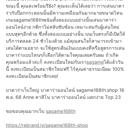
ขณะนี้ คุณล่ะพร้อมรึยัง? คุณจะเห็นได้เลยว่า การเล่นบาคา
ร่ากับป๊อกกระดอนนั้นมีความเหมือนกันมากมายขนาดไหน
เกมsagame168thพนันทั้งสองแบบอย่างนั้นเล่นบาคาร่า
ออนไลน์ง่าย กติกาไม่สลับซับซ้อน เหมาะสมกับผู้เล่นใหม่
แบบสุดๆอีกด้วย ซึ่งทั้งสองแบบอย่างนั้น บนเว็บตรงก็มีเปิดให้
บริการตลอด 24 ชั่วโมงด้วย แม้คุณสนใจก็สามารถเข้ามา
เล่นได้ตามอยาก จะใช้สูตรเดินเงินแบบคงที่หรือสูตรการเล่น
บาคาร่าแบบไหนๆก็เลือกได้ตามใจคุณเลยครับผม ถ้าเกิด
คุณพร้อมแล้วล่ะก็ ลงทะเบียนใหม่กับเรา
sagame
ได้แล้ววัน
นี้ ลงทะเบียนเป็นสมาชิกใหม่ฟรี ไร้คุณค่าธรรมเนียม 100%
ลงทะเบียนเป็นสมาชิกเลย!
บาคาร่าเว็บใหญ่ บาคาร่าออนไลน์ sagame168th.shop 16
พ.ย. 68 Anne คาสิโน บาคาร่าออนไลน์ แตกง่าย Top 23
ขอขอบคุณมากเว็บ
sagame168th
https://rebrand.ly/sagame168th-shop