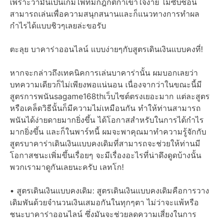
เพราะว่ามันเป็นเกมไพ่ที่มีกฎกติกาเข้าใจง่าย ไม่ซับซ้อน
สามารถเล่นเพื่อความสนุกสนานและก็แนวทางการทำผล
กำไรได้แบบชิวๆเลยล่ะขอรับ
ตะลุย บาคาร่าออนไลน์ แบบง่ายๆกับสูตรเดินเงินแบบคงที่!
หากจะกล่าวถึงเทคนิคการเล่นบาคาร่านั้น ผมบอกเลยว่า
บทความเดียวก็ไม่เพียงพอแน่นอน เนื่องจากว่าในขณะนี้มี
สูตรการพนันsagame168thเว็บไซต์ตรงเยอะมาก แต่ละสูตร
หรือเคล็ดวิธีนั้นก็มีความไม่เหมือนกัน ทำให้ท่านสามารถ
พนันได้ง่ายดายมากยิ่งขึ้น ได้โอกาสสำหรับในการได้กำไร
มากยิ่งขึ้น และก็ในพาร์ทนี้ ผมจะพาคุณมาทำความรู้จักกับ
สูตรบาคาร่าเดินเงินแบบคงเดิมที่สามารถจะช่วยให้ท่านมี
โอกาสชนะเพิ่มขึ้นเรื่อยๆ จะมีเรื่องอะไรที่น่าดึงดูดบ้างนั้น
พวกเรามาดูกันเลยนะครับ เลทโก!
• สูตรเดินเงินแบบคงเดิม: สูตรเดินเงินแบบคงเดิมคือการวาง
เดิมพันด้วยจำนวนเงินเสมอกันในทุกๆตา ไม่ว่าจะแพ้หรือ
ชนะบาคาร่าออนไลน์ ซึ่งมันจะช่วยลดความเสี่ยงในการ