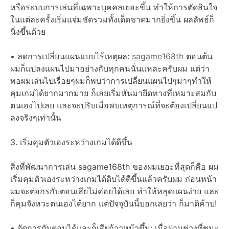
หรือระบบการเล่นที่เฉพาะบุคคลเยอะขึ้น ทำให้การตัดสินใจ
ในแต่ละครั้งเริ่มแจ่มชัดรวมทั้งเด็ดขาดมากยิ่งขึ้น ผลลัพธ์ก็
นิ่งขึ้นด้วย
• ลดการเปลี่ยนแผนแบบไร้เหตุผล:
sagame168th
ตอนต้น
ผมก็แปลงแผนไปมาอย่างกับทุกคนนั่นแหละครับผม แต่ว่า
พอผมเล่นไปเรื่อยๆผมก็พบว่าการเปลี่ยนแผนไปๆมาๆทำให้
คุมเกมได้ยากมากมาย ก็เลยเริ่มหันมายึดทางที่เหมาะสมกับ
ตนเองไปเลย และจะปรับเมื่อพบเหตุการณ์ที่จะต้องเปลี่ยนแป
ลงจริงๆเท่านั้น
3. เริ่มคุมตัวเองระหว่างเกมได้ดีขึ้น
สิ่งที่พัฒนาการเล่น sagame168th ของผมเยอะที่สุดก็คือ ผม
เริ่มคุมตัวเองระหว่างเกมได้ดิบได้ดีขึ้นแล้วครับผม ก่อนหน้า
ผมจะต่อกรกับตอนเสียไม่ค่อยได้เลย ทำให้หลุดแผนง่าย และ
ก็คุมจังหวะตนเองได้ยาก แต่ปัจจุบันนี้บอกเลยว่า ก็มาดิค้าบ!
• จัดการกับตอนได้และก็เสียก้าวหน้าขึ้น: เมื่อผ่านช่วงที่ชนะ