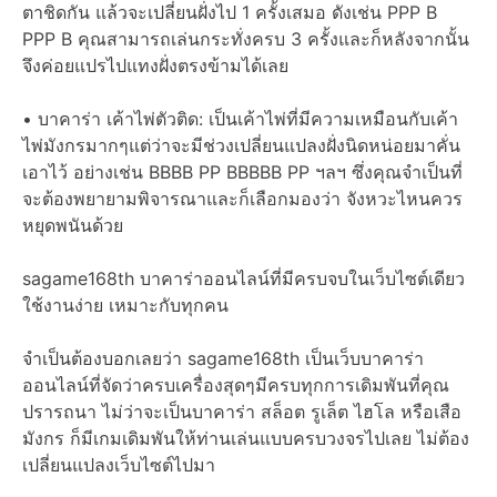
ตาชิดกัน แล้วจะเปลี่ยนฝั่งไป 1 ครั้งเสมอ ดังเช่น PPP B
PPP B คุณสามารถเล่นกระทั่งครบ 3 ครั้งและก็หลังจากนั้น
จึงค่อยแปรไปแทงฝั่งตรงข้ามได้เลย
• บาคาร่า เค้าไพ่ตัวติด: เป็นเค้าไพ่ที่มีความเหมือนกับเค้า
ไพ่มังกรมากๆแต่ว่าจะมีช่วงเปลี่ยนแปลงฝั่งนิดหน่อยมาคั่น
เอาไว้ อย่างเช่น BBBB PP BBBBB PP ฯลฯ ซึ่งคุณจำเป็นที่
จะต้องพยายามพิจารณาและก็เลือกมองว่า จังหวะไหนควร
หยุดพนันด้วย
sagame168th บาคาร่าออนไลน์ที่มีครบจบในเว็บไซต์เดียว
ใช้งานง่าย เหมาะกับทุกคน
จำเป็นต้องบอกเลยว่า sagame168th เป็นเว็บบาคาร่า
ออนไลน์ที่จัดว่าครบเครื่องสุดๆมีครบทุกการเดิมพันที่คุณ
ปรารถนา ไม่ว่าจะเป็นบาคาร่า สล็อต รูเล็ต ไฮโล หรือเสือ
มังกร ก็มีเกมเดิมพันให้ท่านเล่นแบบครบวงจรไปเลย ไม่ต้อง
เปลี่ยนแปลงเว็บไซต์ไปมา