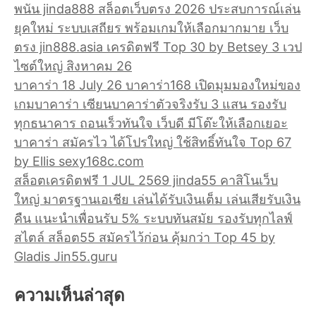
พนัน jinda888 สล็อตเว็บตรง 2026 ประสบการณ์เล่น
ยุคใหม่ ระบบเสถียร พร้อมเกมให้เลือกมากมาย เว็บ
ตรง jin888.asia เครดิตฟรี Top 30 by Betsey 3 เวป
ไซต์ใหญ่ สิงหาคม 26
บาคาร่า 18 July 26 บาคาร่า168 เปิดมุมมองใหม่ของ
เกมบาคาร่า เซียนบาคาร่าตัวจริงรับ 3 แสน รองรับ
ทุกธนาคาร ถอนเร็วทันใจ เว็บดี มีโต๊ะให้เลือกเยอะ
บาคาร่า สมัครไว ได้โปรใหญ่ ใช้สิทธิ์ทันใจ Top 67
by Ellis sexy168c.com
สล็อตเครดิตฟรี 1 JUL 2569 jinda55 คาสิโนเว็บ
ใหญ่ มาตรฐานเอเชีย เล่นได้รับเงินเต็ม เล่นเสียรับเงิน
คืน แนะนำเพื่อนรับ 5% ระบบทันสมัย รองรับทุกไลฟ์
สไตล์ สล็อต55 สมัครไว้ก่อน คุ้มกว่า Top 45 by
Gladis Jin55.guru
ความเห็นล่าสุด