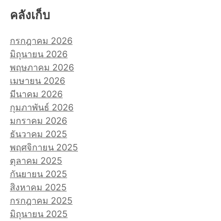
คลังเก็บ
กรกฎาคม 2026
มิถุนายน 2026
พฤษภาคม 2026
เมษายน 2026
มีนาคม 2026
กุมภาพันธ์ 2026
มกราคม 2026
ธันวาคม 2025
พฤศจิกายน 2025
ตุลาคม 2025
กันยายน 2025
สิงหาคม 2025
กรกฎาคม 2025
มิถุนายน 2025