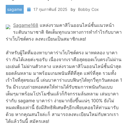
sagame
17 กุมภาพันธ์ 2025
by
Bobby Cox
Sagame168
แหล่งรวมคาสิโนออนไลน์ชั้นแนวหน้า
ระดับนานาชาติ จัดเต็มทุกแนวทางการทำกำไรกับบาคา
ร่าเว็บไซต์ตรง ลงทะเบียนเป็นสมาชิกเลย!
สำหรับผู้ใดที่มองหาบาคาร่าเว็บไซต์ตรง มาทดลอง บาคา
ร่า กันได้เลยค่ะขอรับ เนื่องจากเราคือสุดยอดเว็บตรงไม่ผ่าน
เอเย่นต์ ไม่ผ่านตัวกลาง แหล่งรวมคาสิโนออนไลน์ชั้นนำสุด
ยอดล้นหลาม มาพร้อมเกมพนันที่ดีที่สุด แฟร์ที่สุด รวมทั้ง
เร้าใจที่สุดขณะนี้ เล่นบาคาร่าแบบฟินๆได้ทุกวี่ทุกวันตลอด 1
วัน มีระบบถ่ายทอดสดให้ท่านได้รับชมการพนันกันแบบ
เต็มๆมาพร้อมโปรโมชั่นแล้วก็กิจกรรมล้นหลาม เล่นบาคา
ร่ากับ sagame บาคาร่า ง่ายมากยิ่งขึ้นแน่ๆ 100% ยังไม่
หมดเพียงเท่านี้ ยังมีสิทธิพิเศษดีๆอีกเพียบคอยให้ท่านมารับ
ด้วย หากคุณสนใจล่ะก็ สามารถลงทะเบียนใหม่กับพวกเรา
ได้แล้ววันนี้ สมัครเลย!