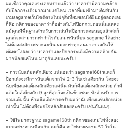
ผมเชื่อว่าคุณคงจะเคยทราบแล้วว่า บาคาร่ามีความคล้าย
กับป๊อกกระเด้งมากมายแค่ไหน เวลาที่ผมเข้ามาเดิมพันกับ
เกมsagameเว็บไซต์ตรงใหม่ๆสิ่งที่ผมชอบได้ยินอยู่ตลอดเลย
ก็คือ กติกาของบาคาร่าก็อย่างกับไพ่ป๊อกกระดอนนั่นแหละ
แม้คุณมีพื้นฐานสำหรับการเล่นไพ่ป๊อกกระดอนอยู่แล้วล่ะก็
คุณก็จะสามารถทำกำไรกับเกมพนันนี้บน sagame ได้อย่าง
ไม่ต้องสงสัย เพราะฉะนั้น ผมจะพาทุกคนมาตรวจกันให้
เต็มตาไปเลยว่า บาคาร่าและป๊อกกระเด้งมีความคล้ายกัน
มากน้อยแค่ไหน มาดูกันเลยนะครับ!
• การนับแต้มหลักเดียว: แน่นอนว่า sagame168thและก็
ป๊อกเด้งจะมีการนับแต้มจากไพ่ 2-3 ใบเช่นเดียวกัน โดยจะ
นับเพียงแค่แต้มหลักเดียวแค่นั้น มันก็คือแต้มหลักหน่วย ถ้ามี
แต้มใกล้เคียงกับ 9 สูงที่สุดก็จะเป็นข้างชนะ ซึ่งสำหรับการ
รวมแต้มนั้น ห้ามลืมเด็ดขาดครับผมว่านับเพียงแค่หลักหน่วย
เท่านั้น ไม่ต้องพึงพอใจหลักสิบเลยล่ะครับ เช่นกันแน่ๆ!
• ใช้ไพ่มาตรฐาน:
sagame168th
กติกาของเกมไพ่ทั้งสอง
แบบอย่างจะเหมือนกันเลยก็คือ จะไพ่มาตรฐาน 52 ใบใน