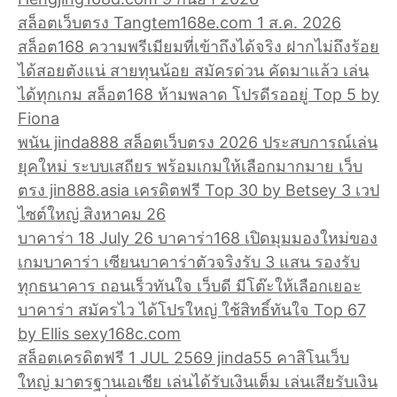
สล็อตเว็บตรง Tangtem168e.com 1 ส.ค. 2026
สล็อต168 ความพรีเมียมที่เข้าถึงได้จริง ฝากไม่ถึงร้อย
ได้สอยตังแน่ สายทุนน้อย สมัครด่วน คัดมาแล้ว เล่น
ได้ทุกเกม สล็อต168 ห้ามพลาด โปรดีรออยู่ Top 5 by
Fiona
พนัน jinda888 สล็อตเว็บตรง 2026 ประสบการณ์เล่น
ยุคใหม่ ระบบเสถียร พร้อมเกมให้เลือกมากมาย เว็บ
ตรง jin888.asia เครดิตฟรี Top 30 by Betsey 3 เวป
ไซต์ใหญ่ สิงหาคม 26
บาคาร่า 18 July 26 บาคาร่า168 เปิดมุมมองใหม่ของ
เกมบาคาร่า เซียนบาคาร่าตัวจริงรับ 3 แสน รองรับ
ทุกธนาคาร ถอนเร็วทันใจ เว็บดี มีโต๊ะให้เลือกเยอะ
บาคาร่า สมัครไว ได้โปรใหญ่ ใช้สิทธิ์ทันใจ Top 67
by Ellis sexy168c.com
สล็อตเครดิตฟรี 1 JUL 2569 jinda55 คาสิโนเว็บ
ใหญ่ มาตรฐานเอเชีย เล่นได้รับเงินเต็ม เล่นเสียรับเงิน