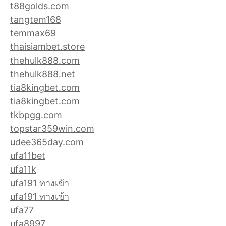
t88golds.com
tangtem168
temmax69
thaisiambet.store
thehulk888.com
thehulk888.net
tia8kingbet.com
tia8kingbet.com
tkbpgg.com
topstar359win.com
udee365day.com
ufa11bet
ufa11k
ufa191 ทางเข้า
ufa191 ทางเข้า
ufa77
ufa8997