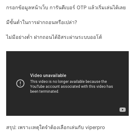
กรอกข้อมูลหน้าเว็บ การันตีเบอร์ OTP แล้วเริ่มเล่นได้เลย
มีขั้นต่ำในการฝากถอนหรือเปล่า?
ไม่มีอย่างต่ำ ฝากถอนได้อิสระผ่านระบบออโต้
สรุป: เพราะเหตุใดจำต้องเลือกเล่นกับ viperpro