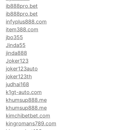
ib888pro.bet
ib888pro.bet
infyplus888.com
item388.com
jbo355
Jinda55
jinda888
Joker123
joker123auto
joker123th
judhai168
k1gt-auto.com
khumsup888.me
khumsup888.me
kimchibetbet.com
kingromans789.com