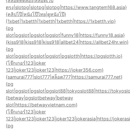
{สล็อตทดลอง|สล็อตเว็บ
ตรง|slotpg|slotpg|slotpg|https://www.tangtem168.asia}
{คลิปโป๊|หนังโป๊ไทย|ดูหนังโป๊}
{1xbet|1xbetth|1xbetth|1xbetth|https://1xbetth.vip}
{pg
slot|pgslot|pgslot|pgslot|funny18|https://funny18.asia}
{kiss918|kiss918|kiss918|allbet24|https://allbet24hr.win}
{pg
slot|pgslot|pgslot|pgslot|pgslotth|https://pgslotth.io}
{โจ๊กเกอร์123|joker
123|joker123|joker123|https://joker356.com}
{samurai777|slot777|สล็อต777|https://samurai777.net}
{pg
slot|pgslot|pgslot|pgslot88|tokyoslot88|https://tokyos
{betway|pgslotbetway|betway
slot|https://betwayvietnam.com}
{โจ๊กเกอร์123|joker
123|joker123|joker123|joker123|jokerasia|https://jokerasi
{pg