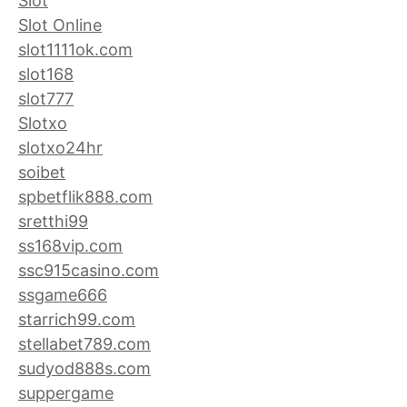
Slot
Slot Online
slot1111ok.com
slot168
slot777
Slotxo
slotxo24hr
soibet
spbetflik888.com
sretthi99
ss168vip.com
ssc915casino.com
ssgame666
starrich99.com
stellabet789.com
sudyod888s.com
suppergame