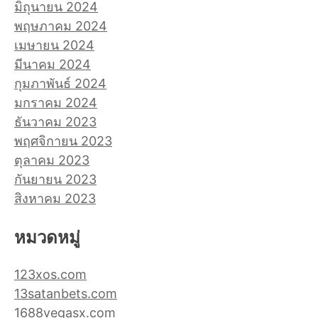
มิถุนายน 2024
พฤษภาคม 2024
เมษายน 2024
มีนาคม 2024
กุมภาพันธ์ 2024
มกราคม 2024
ธันวาคม 2023
พฤศจิกายน 2023
ตุลาคม 2023
กันยายน 2023
สิงหาคม 2023
หมวดหมู่
123xos.com
13satanbets.com
1688vegasx.com