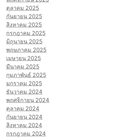
ตุลาคม 2025
กันยายน 2025
สิงหาคม 2025
กรกฎาคม 2025
มิถุนายน 2025
พฤษภาคม 2025
เมษายน 2025
มีนาคม 2025
กุมภาพันธ์ 2025
มกราคม 2025
ธันวาคม 2024
พฤศจิกายน 2024
ตุลาคม 2024
กันยายน 2024
สิงหาคม 2024
กรกฎาคม 2024