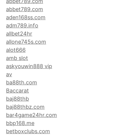
abbet789.com
abbet789.com
aden168ss.com
adm789.info
allbet24hr
allone745s.com
alot666
amb slot
askyouwin888 vip
av
ba88th.com
Baccarat
baj88thb
baj88thbz.com
bar4game24hr.com
bbp168.me
betboxclubs.com