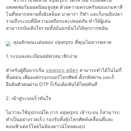
แพลตฟอร์มยอดนิยมสูงสุด ด้วยความครบครันของเกมคาสิ
โนที่หลากหลายทั้งยังสล็อต บาคาร่า กีฬา และก็เกมยิงปลา
รวมถึงระบบที่มีความเสถียรและปลอดภัย ทำให้ผู้เล่น
สามารถบันเทิงใจรวมทั้งมั่นอกมั่นใจได้ทุกการพนัน
คุณลักษณะเด่นของ viperpro ที่คุณไม่ควรพลาด
1. ระบบลงทะเบียนสมัครสมาชิกง่าย
สำหรับผู้ที่อยากเริ่ม
viperpro สมัคร
สามารถทำได้ในไม่กี่
ขั้นตอน เพียงแต่กรอกเบอร์โทรศัพท์ ตั้งรหัสผ่าน และก็
ยืนยันตัวตนผ่าน OTP ก็เริ่มเดิมพันได้โดยทันที
2. เข้าสู่ระบบเร็วทันใจ
ไม่ว่าจะใช้อุปกรณ์ใด การ viperpro เข้าระบบ ก็สามารถ
ทำเป็นอย่างรวดเร็ว รองรับทั้งยังโทรศัพท์เคลื่อนที่และ
คอมพิวเตอร์โดยไม่ต้องดาวน์โหลดแอป