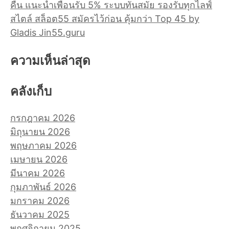
คืน แนะนำเพื่อนรับ 5% ระบบทันสมัย รองรับทุกไลฟ์
สไตล์ สล็อต55 สมัครไว้ก่อน คุ้มกว่า Top 45 by
Gladis Jin55.guru
ความเห็นล่าสุด
คลังเก็บ
กรกฎาคม 2026
มิถุนายน 2026
พฤษภาคม 2026
เมษายน 2026
มีนาคม 2026
กุมภาพันธ์ 2026
มกราคม 2026
ธันวาคม 2025
พฤศจิกายน 2025