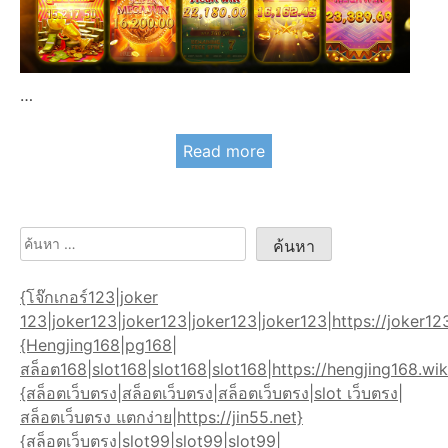
…
Read more
ค้นหา
สำหรับ:
{โจ๊กเกอร์123|joker
123|joker123|joker123|joker123|joker123|https://joker12
{Hengjing168|pg168|
สล็อต168|slot168|slot168|slot168|https://hengjing168.wik
{สล็อตเว็บตรง|สล็อตเว็บตรง|สล็อตเว็บตรง|slot เว็บตรง|
สล็อตเว็บตรง แตกง่าย|https://jin55.net}
{สล็อตเว็บตรง|slot99|slot99|slot99|