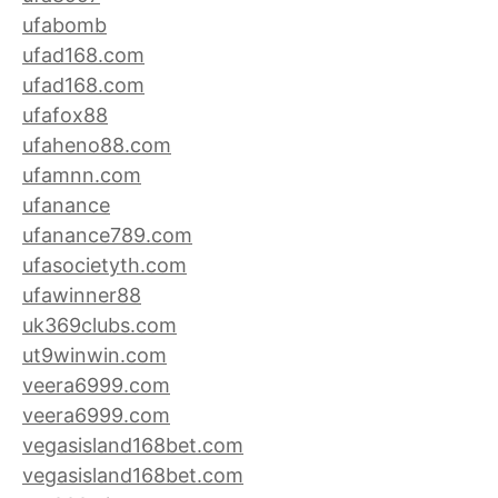
ufabomb
ufad168.com
ufad168.com
ufafox88
ufaheno88.com
ufamnn.com
ufanance
ufanance789.com
ufasocietyth.com
ufawinner88
uk369clubs.com
ut9winwin.com
veera6999.com
veera6999.com
vegasisland168bet.com
vegasisland168bet.com