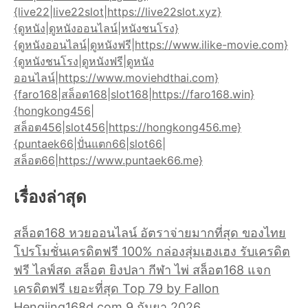
{live22|live22slot|https://live22slot.xyz}
{ดูหนัง|ดูหนังออนไลน์|หนังชนโรง}
{ดูหนังออนไลน์|ดูหนังฟรี|https://www.ilike-movie.com}
{ดูหนังชนโรง|ดูหนังฟรี|ดูหนัง
ออนไลน์|https://www.moviehdthai.com}
{faro168|สล็อต168|slot168|https://faro168.win}
{hongkong456|
สล็อต456|slot456|https://hongkong456.me}
{puntaek66|ปั่นแตก66|slot66|
สล็อต66|https://www.puntaek66.me}
เรื่องล่าสุด
สล็อต168 หวยออนไลน์ อัตราจ่ายมากที่สุด ของไทย
โปรโมชั่นเครดิตฟรี 100% กล่องสุ่มเฮงเฮง รับเครดิต
ฟรี ไลฟ์สด สล็อต ยิงปลา กีฬา ไพ่ สล็อต168 แจก
เครดิตฟรี เยอะที่สุด Top 79 by Fallon
Hengjing168d.com 9 กันยา 2026