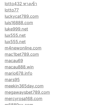
lotto432 ทางเข้า
lotto77
luckycat789.com
luis16888.com
luke999.net
lux555.net
lux555.net
m4newonline.com
mac1bet789.com
macau69
macau888.win
mario678.info
mars95
meekin365day.com
megawaysbet789.com
mercyrosa168.com
mfj889xx.com