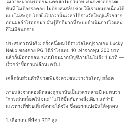
ไม่ว่าจะฝากหรือถอน แค่คลิกไม่กี่วินาที เงินก็เข้าออกโดย
ทันที ไม่ต้องรอคอย ไม่ต้องส่งสลิป ช่วยให้เราเล่นต่อเนื่องได้
แบบไม่สะดุด โดยยิ่งไปกว่านั้นเวลาได้รางวัลใหญ่แล้วอยาก
ถอนผลกำไรออกมา มันรู้สึกดีมากที่ระบบดำเนินการไวและ
ก็ไม่มีอันตราย
ประสบการณ์จริง: ครั้งหนึ่งผมได้รางวัลใหญ่จากเกม Lucky
Neko ของค่าย PG ได้กำไรแทบ 10 เท่าจากทุน 300 บาท
แล้วก็เมื่อกดถอน ระบบโอนฝากบัญชีภายในไม่ถึง 1 นาที —
เร็วกว่าซื้อกาแฟอีกนะครับ!
เคล็ดลับส่วนตัวที่ช่วยเพิ่มจังหวะชนะรางวัลใหญ่ สล็อต
ภายหลังจากลองผิดลองถูกมานับเป็นเวลาหลายปี ผมพบว่า
“การเล่นสล็อตให้ชนะ” ไม่ได้ขึ้นกับดวงสิ่งเดียว แต่ว่ามี
แนวทางที่ช่วยเพิ่มจังหวะได้จริง ซึ่งอยากแบ่งปันให้ทุกคน
1. เลือกเกมที่มีค่า RTP สูง