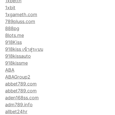
1xbetth
1xbit
1xgameth.com
789pluss.com
888pg
8lots.me
918Kiss
918kiss เข้าสู่ระบบ
918kissauto
918kissme
ABA
ABAGroup2
abbet789.com
abbet789.com
aden168ss.com
adm789.info
allbet24hr