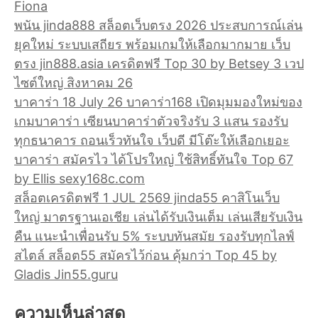
Fiona
พนัน jinda888 สล็อตเว็บตรง 2026 ประสบการณ์เล่น
ยุคใหม่ ระบบเสถียร พร้อมเกมให้เลือกมากมาย เว็บ
ตรง jin888.asia เครดิตฟรี Top 30 by Betsey 3 เวป
ไซต์ใหญ่ สิงหาคม 26
บาคาร่า 18 July 26 บาคาร่า168 เปิดมุมมองใหม่ของ
เกมบาคาร่า เซียนบาคาร่าตัวจริงรับ 3 แสน รองรับ
ทุกธนาคาร ถอนเร็วทันใจ เว็บดี มีโต๊ะให้เลือกเยอะ
บาคาร่า สมัครไว ได้โปรใหญ่ ใช้สิทธิ์ทันใจ Top 67
by Ellis sexy168c.com
สล็อตเครดิตฟรี 1 JUL 2569 jinda55 คาสิโนเว็บ
ใหญ่ มาตรฐานเอเชีย เล่นได้รับเงินเต็ม เล่นเสียรับเงิน
คืน แนะนำเพื่อนรับ 5% ระบบทันสมัย รองรับทุกไลฟ์
สไตล์ สล็อต55 สมัครไว้ก่อน คุ้มกว่า Top 45 by
Gladis Jin55.guru
ความเห็นล่าสุด