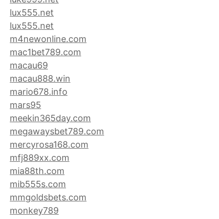
lux555.net
lux555.net
m4newonline.com
mac1bet789.com
macau69
macau888.win
mario678.info
mars95
meekin365day.com
megawaysbet789.com
mercyrosa168.com
mfj889xx.com
mia88th.com
mib555s.com
mmgoldsbets.com
monkey789