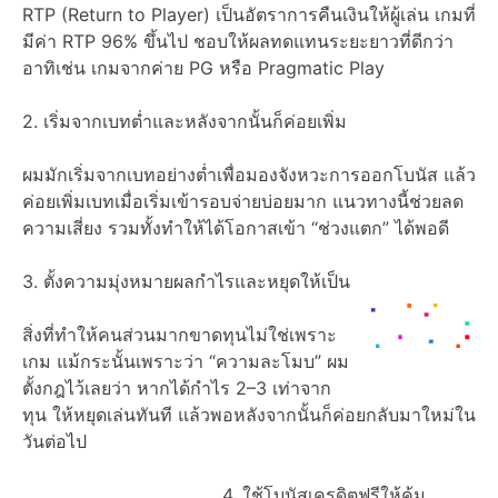
RTP (Return to Player) เป็นอัตราการคืนเงินให้ผู้เล่น เกมที่
มีค่า RTP 96% ขึ้นไป ชอบให้ผลทดแทนระยะยาวที่ดีกว่า
อาทิเช่น เกมจากค่าย PG หรือ Pragmatic Play
2. เริ่มจากเบทต่ำและหลังจากนั้นก็ค่อยเพิ่ม
ผมมักเริ่มจากเบทอย่างต่ำเพื่อมองจังหวะการออกโบนัส แล้ว
ค่อยเพิ่มเบทเมื่อเริ่มเข้ารอบจ่ายบ่อยมาก แนวทางนี้ช่วยลด
ความเสี่ยง รวมทั้งทำให้ได้โอกาสเข้า “ช่วงแตก” ได้พอดี
3. ตั้งความมุ่งหมายผลกำไรและหยุดให้เป็น
สิ่งที่ทำให้คนส่วนมากขาดทุนไม่ใช่เพราะ
เกม แม้กระนั้นเพราะว่า “ความละโมบ” ผม
ตั้งกฎไว้เลยว่า หากได้กำไร 2–3 เท่าจาก
ทุน ให้หยุดเล่นทันที แล้วพอหลังจากนั้นก็ค่อยกลับมาใหม่ใน
วันต่อไป
4. ใช้โบนัสเครดิตฟรีให้คุ้ม