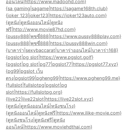
ออนไลน์|https://www.madoohd.com}
{sa gaming|sagame|https://sagame168th.club}
{joker 123|joker123|https://joker123auto.com}
{ดูหนัง|ดูหนังออนไลน์|ดูหนัง
ฟรี|http://www.movie87hd.com}
{pussy888|พุซซี่888|https://www.pussy888play.com}
{pussy888|พุซซี่888|https://pussy888win.com}
{บาคาร่า|sexybaccarat|บาคาร่าออนไลน์|บาคาร่า168}
{pgslot|pg slot|https://www.pgslot.golf}
{pgslot|pg slot|pg77|pgslot77|https://pgslot77.xyz}
{pg99|pgslot เว็บ
ตรง|pgslot99|pgheng99|https://www.pgheng99.me}
{fullslot|fullslotpg|pgslot|pg
slot|https://fullslotpg.org}
{live22|live22slot|https://live22slot.xyz}
{ดูหนัง|ดูหนังออนไลน์|หนังชนโรง}
{ดูหนังออนไลน์|ดูหนังฟรี|https://www.ilike-movie.com}
{ดูหนังชนโรง|ดูหนังฟรี|ดูหนัง
ออนไลน์|https://www.moviehdthai.com}