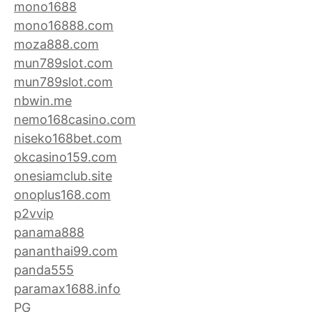
mono1688
mono16888.com
moza888.com
mun789slot.com
mun789slot.com
nbwin.me
nemo168casino.com
niseko168bet.com
okcasino159.com
onesiamclub.site
onoplus168.com
p2vvip
panama888
pananthai99.com
panda555
paramax1688.info
PG