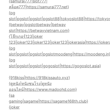
{samurai777|slot777|
สล็อต777|https://samurai777.net}
{pg
slot|pgslot|pgslot|pgslot88|tokyoslot88|https://toky
{betway|pgslotbetway|betway
slot|https://betwayvietnam.com}
{โจ๊กเกอร์123|joker
123|joker123|joker123|joker123|jokerasia|https://joker
{pg
slot|pgslot|pgslot|pgslotmoodeng|https://moodeng.in
{pg
slot|pgslot|pgslot|gogoslot|https://gogoslot.asia}
{918kiss|https://918kissauto.xyz}
{ดูหนัง|หนังชนโรง|ดูหนัง
ออนไลน์|https://www.madoohd.com}
{sa
gaming|sagame|https://sagame168th.club}
{joker