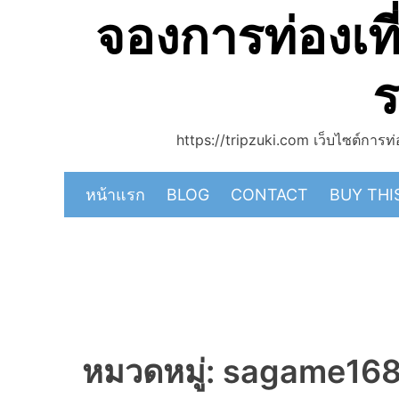
จองการท่องเที่
Skip
to
content
ร
https://tripzuki.com เว็บไซต์การท่
หน้าแรก
BLOG
CONTACT
BUY THI
หมวดหมู่:
sagame168