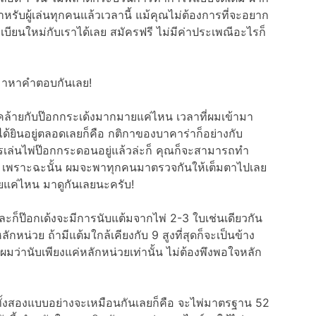
ำหรับผู้เล่นทุกคนแล้วเวลานี้ แม้คุณไม่ต้องการที่จะอยาก
ียนใหม่กับเราได้เลย สมัครฟรี ไม่มีค่าประเพณีอะไรก็
 มาหาคำตอบกันเลย!
คล้ายกับป๊อกกระเด้งมากมายแค่ไหน เวลาที่ผมเข้ามา
ด้ยินอยู่ตลอดเลยก็คือ กติกาของบาคาร่าก็อย่างกับ
เล่นไพ่ป๊อกกระดอนอยู่แล้วล่ะก็ คุณก็จะสามารถทำ
ัย เพราะฉะนั้น ผมจะพาทุกคนมาตรวจกันให้เต็มตาไปเลย
ยแค่ไหน มาดูกันเลยนะครับ!
ะก็ป๊อกเด้งจะมีการนับแต้มจากไพ่ 2-3 ใบเช่นเดียวกัน
ักหน่วย ถ้ามีแต้มใกล้เคียงกับ 9 สูงที่สุดก็จะเป็นข้าง
มว่านับเพียงแค่หลักหน่วยเท่านั้น ไม่ต้องพึงพอใจหลัก
ั้งสองแบบอย่างจะเหมือนกันเลยก็คือ จะไพ่มาตรฐาน 52