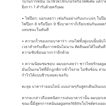
ใบในการพนัน ไม่ใช้ไพ่โจ๊กเกอร์หรือไพ่พิเศษ แต่ว่
ยิ่งกว่า 1 สำรับด้วยครับผม
• ไพ่ป๊อก: บอกเลยว่า เช่นกันอย่างกับแกะแน่ๆ ในป๊อ
ไพ่ป๊อก 8 หรือป๊อก 9 ซึ่งบาคาร่าก็เรียกเช่นกันเลย
แทบชนะในทันที
• ความเร็วของเกมบาคาร่า: เกมไพ่ทั้งคู่แบบนั้นนับไ
เวลาสำหรับเพื่อการพนันไม่นาน ตัดสินผลได้ในทันที
ความซับซ้อนมากกว่าอีกด้วย
• ความนิยมชมชอบ: ผมบอกเลยว่า ชาวไทยรักsagam
มันเป็นเกมไพ่ที่มีกฎกติกาเข้าใจง่าย ไม่ซับซ้อน
กำไรได้แบบชิวๆเลยล่ะขอรับ
ตะลุย บาคาร่าออนไลน์ แบบง่ายๆกับสูตรเดินเงินแบบค
หากจะกล่าวถึงเทคนิคการเล่นบาคาร่านั้น ผมบอกเลย
ขณะนี้มีสูตรการพนันsagame168thเว็บไซต์ตรงเยอะม