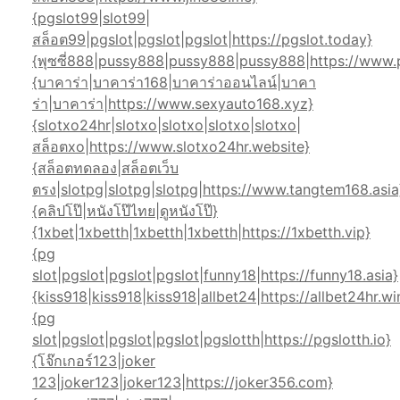
{pgslot99|slot99|
สล็อต99|pgslot|pgslot|pgslot|https://pgslot.today}
{พุซซี่888|pussy888|pussy888|pussy888|https://www.
{บาคาร่า|บาคาร่า168|บาคาร่าออนไลน์|บาคา
ร่า|บาคาร่า|https://www.sexyauto168.xyz}
{slotxo24hr|slotxo|slotxo|slotxo|slotxo|
สล็อตxo|https://www.slotxo24hr.website}
{สล็อตทดลอง|สล็อตเว็บ
ตรง|slotpg|slotpg|slotpg|https://www.tangtem168.asia
{คลิปโป๊|หนังโป๊ไทย|ดูหนังโป๊}
{1xbet|1xbetth|1xbetth|1xbetth|https://1xbetth.vip}
{pg
slot|pgslot|pgslot|pgslot|funny18|https://funny18.asia}
{kiss918|kiss918|kiss918|allbet24|https://allbet24hr.wi
{pg
slot|pgslot|pgslot|pgslot|pgslotth|https://pgslotth.io}
{โจ๊กเกอร์123|joker
123|joker123|joker123|https://joker356.com}