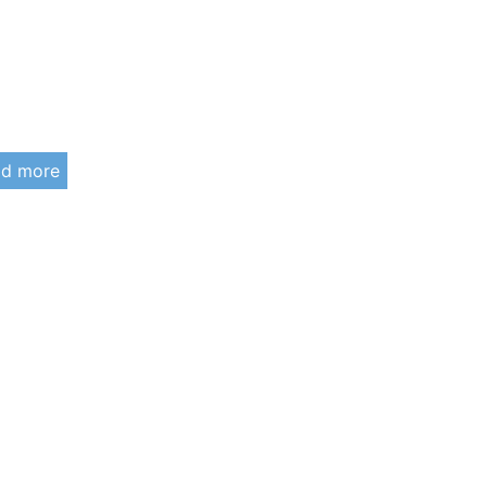
ad more