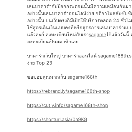
เล่นบาคาร่ากับป๊อกกระดอนนั้นมีความเหมือนกั
อย่างนั้นเล่นบาคาร่าออนไลน์ง่าย กติกาไม่สลับซับซ้
อย่างนั้น บนเว็บตรงก็มีเปิดให้บริการตลอด 24 ชั่
ใช้สูตรเดินเงินแบบคงที่หรือสูตรการเล่นบาคาร่าแ
แล้วล่ะก็ ลงทะเบียนใหม่กับเรา
sagame
ได้แล้ววันน
ลงทะเบียนเป็นสมาชิกเลย!
บาคาร่าเว็บใหญ่ บาคาร่าออนไลน์ sagame168th.s
ง่าย Top 23
ขอขอบคุณมากเว็บ
sagame168th
https://rebrand.ly/sagame168th-shop
https://cutly.info/sagame168th-shop
https://shorturl.asia/0a9KG