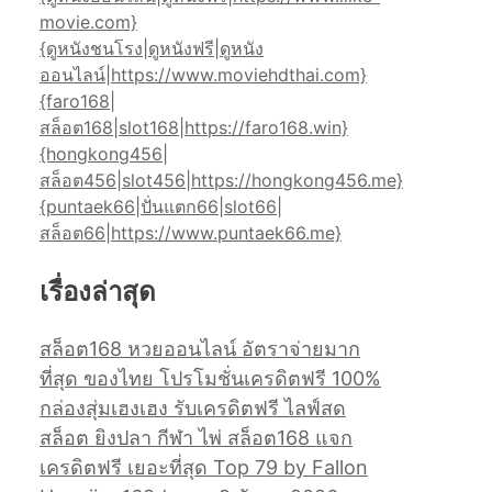
movie.com}
{ดูหนังชนโรง|ดูหนังฟรี|ดูหนัง
ออนไลน์|https://www.moviehdthai.com}
{faro168|
สล็อต168|slot168|https://faro168.win}
{hongkong456|
สล็อต456|slot456|https://hongkong456.me}
{puntaek66|ปั่นแตก66|slot66|
สล็อต66|https://www.puntaek66.me}
เรื่องล่าสุด
สล็อต168 หวยออนไลน์ อัตราจ่ายมาก
ที่สุด ของไทย โปรโมชั่นเครดิตฟรี 100%
กล่องสุ่มเฮงเฮง รับเครดิตฟรี ไลฟ์สด
สล็อต ยิงปลา กีฬา ไพ่ สล็อต168 แจก
เครดิตฟรี เยอะที่สุด Top 79 by Fallon