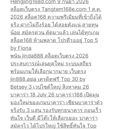
Hengjing168d.com 9 กันยา 2026
สล็อตเว็บตรง Tangtem168e.com 1 ส.ค.
2026 สล็อต168 ความพรีเมียมที่เข้าถึงได้
จริง ฝากไม่ถึงร้อย ได้สอยตังแน่ สายทุน
น้อย สมัครด่วน คัดมาแล้ว เล่นได้ทุกเกม
สล็อต168 ห้ามพลาด โปรดีรออยู่ Top 5
by Fiona
พนัน jinda888 สล็อตเว็บตรง 2026
ประสบการณ์เล่นยุคใหม่ ระบบเสถียร
พร้อมเกมให้เลือกมากมาย เว็บตรง
jin888.asia เครดิตฟรี Top 30 by
Betsey 3 เวปไซต์ใหญ่ สิงหาคม 26
บาคาร่า 18 July 26 บาคาร่า168 เปิดมุม
มองใหม่ของเกมบาคาร่า เซียนบาคาร่าตัว
จริงรับ 3 แสน รองรับทุกธนาคาร ถอนเร็ว
ทันใจ เว็บดี มีโต๊ะให้เลือกเยอะ บาคาร่า
สมัครไว ได้โปรใหญ่ ใช้สิทธิ์ทันใจ Top