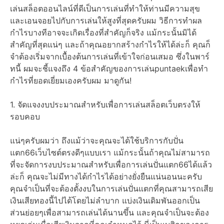
เล่นสล็อตออนไลน์ที่ดีเป็นการเล่นที่ทำให้ท่านมีความสุข
และเอนจอยไปกับการเล่นให้สูงที่สุดครับผม วิธีการทำผล
กำไรบางทีอาจจะเกิดเรื่องที่สำคัญก็จริง แม้กระนั้นมิได้
สำคัญที่สุดแน่ๆ และถ้าคุณอยากสร้างกำไรให้ได้ล่ะก็ คุณก็
จำต้องเริ่มจากเบื้องต้นการเล่นที่เข้าใจก่อนเสมอ ซึ่งในพาร์
ทนี้ ผมจะชี้แจงถึง 4 ข้อสำคัญของการเล่นpuntaekเพื่อทำ
กำไรที่ยอดเยี่ยมเองครับผม มาดูกัน!
1. จัดแจงงบประมาณสำหรับเพื่อการเล่นสล็อตเว็บตรงให้
รอบคอบ
แน่ๆครับผมว่า ถึงแม้ว่าจะคุณจะได้ใช้บริการกับปั่น
แตก66เว็บไซต์ตรงดีๆแบบเรา แม้กระนั้นถ้าคุณไม่สามารถ
ที่จะจัดการงบประมาณสำหรับเพื่อการเล่นปั่นแตก66ได้แล้ว
ล่ะก็ คุณจะไม่มีทางได้กำไรได้อย่างยั่งยืนแน่นอนนะครับ
คุณจำเป็นที่จะต้องตั้งงบในการเล่นปั่นแตกที่คุณสามารถเสีย
เงินเสียทองนี้ไปได้โดยไม่ลำบาก แบ่งเงินเดิมพันออกเป็น
ส่วนย่อยๆเพื่อสามารถเล่นได้นานขึ้น และคุณจำเป็นจะต้อง