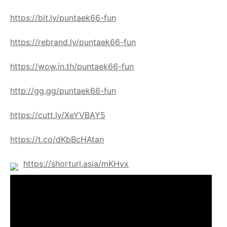
https://bit.ly/puntaek66-fun
https://rebrand.ly/puntaek66-fun
https://wow.in.th/puntaek66-fun
http://gg.gg/puntaek66-fun
https://cutt.ly/XeYVBAY5
https://t.co/dKbBcHAtan
https://shorturl.asia/mKHvx