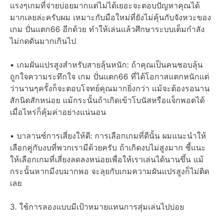
แรงๆเกมที่จ่ายบ่อยมากแต่ไม่ได้เยอะจะตอบปัญหาคุณได้
มากเลยล่ะครับผม เหมาะกับมือใหม่ที่ยังไม่คุ้นกับจังหวะของ
เกม ปั่นแตก66 อีกด้วย ทำให้เล่นแล้วศึกษาระบบเต็มกำลัง
ไม่กดดันมากเกินไป
• เกมผันแปรสูงสำหรับสายลุ้นหนัก: ถ้าคุณเป็นคนชอบลุ้น
ถูกใจความระทึกใจ เกม ปั่นแตก66 ที่ได้โอกาสแตกหนักแต่
ว่านานๆครั้งก็จะตอบโจทย์คุณมากยิ่งกว่า แม้จะต้องรอนาน
สักนิดสักหน่อย แม้กระนั้นถ้าเกิดเข้าโบนัสหรือแจ็กพอตได้
เมื่อไหร่ก็คุ้มค่าอย่างแน่นอน
• บาลานซ์การเสี่ยงให้ดี: การเลือกเกมที่ดีนั้น ผมแนะนำให้
เลือกคู่กับงบที่พวกเรามีด้วยครับ ถ้าเกิดงบไม่สูงมาก ชี้แนะ
ให้เลือกเกมที่เสี่ยงลดลงหน่อยเพื่อให้เราเล่นได้นานขึ้น แม้
กระนั้นหากมีงบมากพอ จะลุยกับเกมความผันแปรสูงก็ไม่ติด
เลย
3. ใช้การลองแบบมีเป้าหมายแทนการสุ่มเล่นไปบ่อย