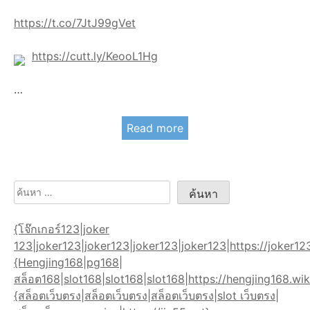
https://t.co/7JtJ99gVet
https://cutt.ly/KeooL1Hg
…
Read more
ค้นหา
สำหรับ:
{โจ๊กเกอร์123|joker
123|joker123|joker123|joker123|joker123|https://joker12
{Hengjing168|pg168|
สล็อต168|slot168|slot168|slot168|https://hengjing168.wik
{สล็อตเว็บตรง|สล็อตเว็บตรง|สล็อตเว็บตรง|slot เว็บตรง|