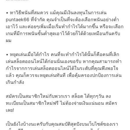
• หาวิธีพนันที่สมควร แม้คุณมีเงินลงทุนในการเล่น
puntaek66 ที่จำกัด คุณจำเป็นที่จะต้องเลือกพนันอย่างต่ำ
เอาไว้ และค่อยๆเพิ่มเมื่อเริ่มทำกำไรได้มากขึ้น หรือจะเลือก
เกมที่มีการพนันขั้นต่ำสุดเอาไว้ด้วยก็ได้ด้วยเหมือนกันครับ
ผม
• หยุดเล่นเมื่อได้กำไร คนที่จะทำกำไรได้นั้นก็คือคนที่เลิก
เล่นสล็อตออนไลน์ได้ก่อนนั่นเองขอรับ หากคุณสามารถทำ
กำไรจากการเล่นสล็อตออนไลน์ได้ในระดับที่คุณพึงพอใจ
แล้ว คุณก็ควรจะหยุดเล่นทันที เพื่อคุ้มครองปกป้องการเล่น
เกินกำลัง
สมัครเป็นสมาชิกใหม่กับพวกเรา สล็อต ได้ทุกๆวัน ลง
ทะเบียนเป็นสมาชิกใหม่ฟรี ไม่ต้องจ่ายเงินแน่นอน สมัคร
เลย!
เป็นยังไงบ้างนะครับกับคุณสมบัติสุดปังบนเว็บไซต์ของเรา