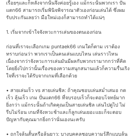
เรื่อยๆและก็หลังจากนั้นจึงค่อยรู้เอง แม้กระนั้นพวกเรา ปั่น
แตก66 สามารถเริ่มพินิจพิจารณาตัวเองก่อนเล่นได้ ซึ่งผม
รับประกันเลยว่า มือใหม่เองก็สามารถทำได้แน่ๆ
1. เริ่มจากเข้าใจจังหวะการเล่นของตนเองก่อน
ก่อนที่เราจะเลือกเกม puntaek66 เกมใดก็ตาม เราต้อง
ทราบก่อนว่า พวกเราเป็นคนเล่นแบบไหน เล่นราวไหน
เนื่องจากว่าจังหวะการเล่นมันมีผลกับพวกเรามากกว่าที่คิด
โดยยิ่งไปกว่านั้นเรื่องของความสนุกสนานแล้วก็ความรื่นเริง
ใจที่เราจะได้รับจากเกมที่เลือกด้วย
• สายเล่นเร็ว vs สายเล่นชิล: ถ้าคุณชอบเล่นสม่ำเสมอ กด
เร็ว ลุ้นเร็ว เกม ปั่นแตก66 ที่จบรอบเร็วก็จะตอบโจทย์มาก
ยิ่งกว่า แม้กระนั้นถ้าเกิดคุณเป็นสายเล่นชิล เล่นไปดูไป ไม่
รีบไม่ร้อน เกมที่จังหวะช้าและก็ลูกเล่นเยอะแยะก็จะตอบ
ปัญหากับคุณมากยิ่งกว่านั่นเองนะครับ
• ถูกใจลุ้นสั้นหรือลุ้นยาว: บางบุคคลชอบความรู้สึกแบบลุ้น