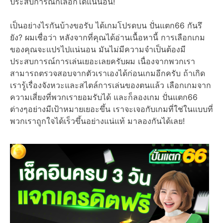
ประสบการณ์ก็เลือกได้แน่นอน!
เป็นอย่างไรกันบ้างขอรับ ได้เกมโปรดบน ปั่นแตก66 กันรึ
ยัง? ผมเชื่อว่า หลังจากที่คุณได้อ่านเนื้อหานี้ การเลือกเกม
ของคุณจะแปรไปแน่นอน มันไม่มีความจำเป็นต้องมี
ประสบการณ์การเล่นเยอะเลยครับผม เนื่องจากพวกเรา
สามารถตรวจสอบจากตัวเราเองได้ก่อนเกมอีกครับ ถ้าเกิด
เรารู้เรื่องจังหวะและสไตล์การเล่นของตนแล้ว เลือกเกมจาก
ความเสี่ยงที่พวกเรายอมรับได้ และก็ลองเกม ปั่นแตก66
ต่างๆอย่างมีเป้าหมายเยอะขึ้น เราจะเจอกับเกมที่ใช่ในแบบที่
พวกเราถูกใจได้เร็วขึ้นอย่างแน่แท้ มาลองกันได้เลย!