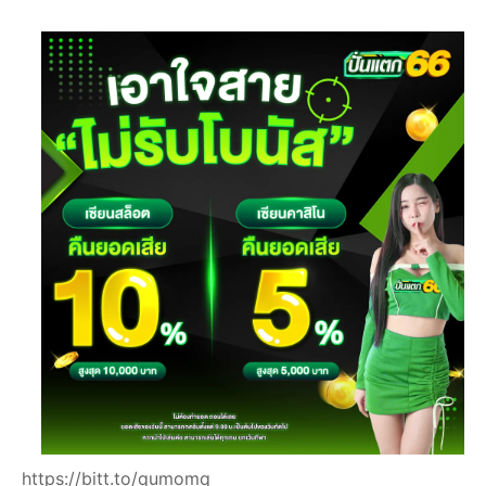
https://bitt.to/qumomq