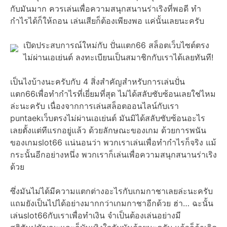
กับมันมาก ควรเล่นเพื่อความสนุกสนานร่าเริงที่พอดี ทำ
กำไรได้ก็ให้ถอน เล่นเสียก็ต้องเพียงพอ แค่นั้นเลยนะครับ
เปิดประสบการณ์ใหม่กับ ปั่นแตก66 สล็อตเว็บไซต์ตรง
ไม่ผ่านเอเย่นต์ ลงทะเบียนเป็นสมาชิกกับเราได้เลยทันที!
เป็นไงบ้างนะครับกับ 4 สิ่งสำคัญสำหรับการเล่นปั่น
แตก66เพื่อทำกำไรที่เยี่ยมที่สุด ไม่ได้สลับซับซ้อนเลยใช่ไหม
ล่ะนะครับ เนื่องจากการเล่นสล็อตออนไลน์กับเรา
puntaekเว็บตรงไม่ผ่านเอเย่นต์ มันมิได้สลับซับซ้อนอะไร
เลยตั้งแต่ทีแรกอยู่แล้ว ด้วยลักษณะของเกม ด้วยการพนัน
ของเกมslot66 แน่นอนว่า พวกเราเล่นเพื่อทำกำไรก็จริง แม้
กระนั้นอีกอย่างหนึ่ง พวกเราก็เล่นเพื่อความสนุกสนานร่าเริง
ด้วย
ซึ่งมันไม่ได้มีความแตกต่างอะไรกับเกมกาชาเลยล่ะนะครับ
แถมยังเป็นไปได้อย่างมากกว่าเกมกาชาอีกด้วย ฮ่า… ฉะนั้น
เล่นslot66กับเราเพื่อทำเงิน จำเป็นต้องเล่นอย่างมี