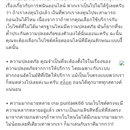
เรื่องเกี่ยวกับการพนันออนไลน์ พวกเราเป็นไปไม่ได้รู้เลยครับ
ว่า ถ้าเราลงทุนไปแล้ว เงินที่พวกเราลงทุนไปจะสามารถ
ถอนเงินได้ไหม เนื่องจากว่าถ้าหากคุณเลือกใช้บริการกับ
เว็บไซต์ที่ไม่ได้มาตรฐานไหมมีความปลอดภัย มันก็ยากที่จะ
ค้ำประกันความปลอดภัยของตัวเองได้นั่นเองนะครับ ฉะนั้น
คุณจะต้องเลือกเว็บไซต์สล็อตออนไลน์ที่มีคุณลักษณะแบบงี้
แค่นั้น
• ความปลอดภัย คุณจำเป็นที่จะต้องตั้งใจในเรื่องของ
ความปลอดภัยจากการให้บริการ โดยเฉพาะกับระบบ
ฝากถอนอัตโนมัติที่เปิดให้บริการ แม้เป็นเว็บตรงแบบพวกเรา
ก็หมดห่วงไปเลยล่ะนะครับ
สล็อต
ถอนได้ทุกบาททุกสตางค์
แน่นอน
• ความมากมายหลาย เกม puntaek66 บนเว็บไซต์ตรงจะมี
ความหลากหลายอยู่แล้ว เพราะเป็นเกมลิขสิทธิ์แท้ที่ส่งตรง
มาจากค่ายเกมต่างๆถ้าหากเว็บไหนไม่ได้มีเกมมากมายมาก
ไม่น้อยเลยทีเดียวเท่าพวกเรา ก็มาเล่นกับเราดีมากกว่า!