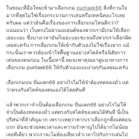
ในขณะที่มือใหม่เข้ามาเลือกเกม
puntaek66
สิ่งที่กวนใจ
มากที่สุดไม่ใช่เรื่องกระบวนการเล่นหรือเทคนิคอะไรเลย
ครับผม แต่ว่ามันคือเรื่องของการเลือกเกมไหนดีกว่า?
แน่นอนว่า เว็บตรงไม่ผ่านเอเย่นต์ของพวกเรามีเกมให้เลือก
เยอะแยะ ซึ่งบางเวลามันก็เยอะแยะซะจนถึงพวกเราเลือกผิด
เลยล่ะครับ การเลือกเกมให้เข้ากับตัวเองไม่ใช่เรื่องยาก แม้
กระนั้นเราควรต้องเข้าใจพื้นฐานอย่างสไตล์หรือนิสัยการ
เล่นของตนก่อน ในเนื้อหานี้ ผมจะพาคุณมาดูแนวทางการ
เลือกเกม puntaek66 ให้กับตัวเองแบบง่ายๆกันเลยนะครับ
เลือกเกมบน ปั่นแตก66 อย่างไรไม่ให้จำต้องทดลองมั่ว แต่
ว่าตรงกับสไตล์ของตนเองได้โดยทันที
แล้วพวกเราจำเป็นต้องเลือกเกม ปั่นแตก66 อย่างไรไม่ให้
จำเป็นต้องทดลองมั่ว แต่ตรงกับสไตล์ของตนได้ทันที นี่เป็น
ปริศนาที่สำคัญมาก เพราะเหตุว่าหากเราเลือกถูกตั้งแต่ตอน
แรก มันจะช่วยลดเวลาและความรำคาญไปได้มากไม่น้อย
เลยทีเดียว พวกเราจะไม่ต้องเสียเวล่ำเวลาไปกับการเล่นไป