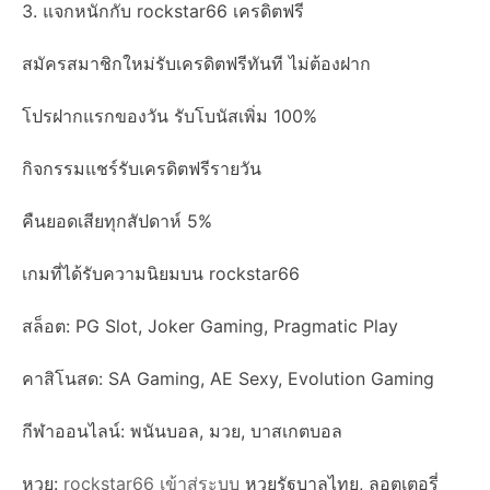
3. แจกหนักกับ rockstar66 เครดิตฟรี
สมัครสมาชิกใหม่รับเครดิตฟรีทันที ไม่ต้องฝาก
โปรฝากแรกของวัน รับโบนัสเพิ่ม 100%
กิจกรรมแชร์รับเครดิตฟรีรายวัน
คืนยอดเสียทุกสัปดาห์ 5%
เกมที่ได้รับความนิยมบน rockstar66
สล็อต: PG Slot, Joker Gaming, Pragmatic Play
คาสิโนสด: SA Gaming, AE Sexy, Evolution Gaming
กีฬาออนไลน์: พนันบอล, มวย, บาสเกตบอล
หวย:
rockstar66 เข้าสู่ระบบ
หวยรัฐบาลไทย, ลอตเตอรี่