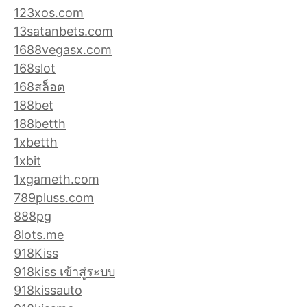
123xos.com
13satanbets.com
1688vegasx.com
168slot
168สล็อต
188bet
188betth
1xbetth
1xbit
1xgameth.com
789pluss.com
888pg
8lots.me
918Kiss
918kiss เข้าสู่ระบบ
918kissauto