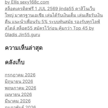
by Ellis sexy168c.com
สล็อตเครดิตฟรี 1 JUL 2569 jinda55 คาสิโนเว็บ
ใหญ่ มาตรฐานเอเชีย เล่นได้รับเงินเต็ม เล่นเสียรับเงิน
คืน แนะนำเพื่อนรับ 5% ระบบทันสมัย รองรับทุกไลฟ์
สไตล์ สล็อต55 สมัครไว้ก่อน คุ้มกว่า Top 45 by
Gladis Jin55.guru
ความเห็นล่าสุด
คลังเก็บ
กรกฎาคม 2026
มิถุนายน 2026
พฤษภาคม 2026
เมษายน 2026
มีนาคม 2026
กุมภาพันธ์ 2026