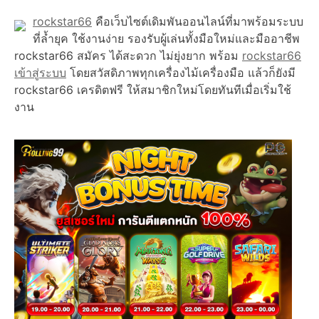
rockstar66
คือเว็บไซต์เดิมพันออนไลน์ที่มาพร้อมระบบ
ที่ล้ำยุค ใช้งานง่าย รองรับผู้เล่นทั้งมือใหม่และมืออาชีพ
rockstar66 สมัคร ได้สะดวก ไม่ยุ่งยาก พร้อม
rockstar66
เข้าสู่ระบบ
โดยสวัสดิภาพทุกเครื่องไม้เครื่องมือ แล้วก็ยังมี
rockstar66 เครดิตฟรี ให้สมาชิกใหม่โดยทันทีเมื่อเริ่มใช้
งาน