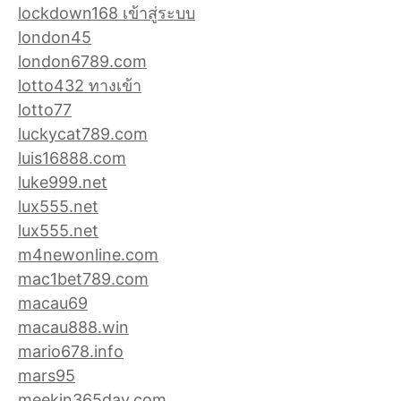
lockdown168 เข้าสู่ระบบ
london45
london6789.com
lotto432 ทางเข้า
lotto77
luckycat789.com
luis16888.com
luke999.net
lux555.net
lux555.net
m4newonline.com
mac1bet789.com
macau69
macau888.win
mario678.info
mars95
meekin365day.com