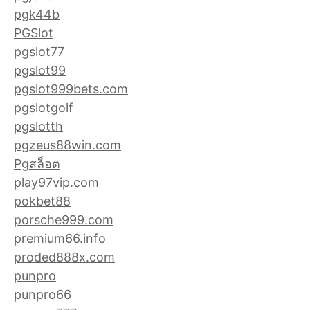
pgk44b
PGSlot
pgslot77
pgslot99
pgslot999bets.com
pgslotgolf
pgslotth
pgzeus88win.com
Pgสล็อต
play97vip.com
pokbet88
porsche999.com
premium66.info
proded888x.com
punpro
punpro66