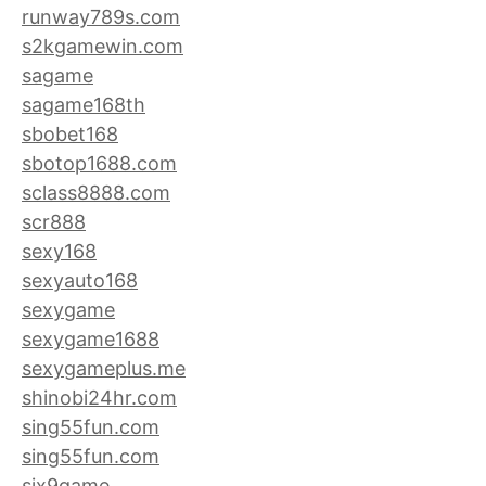
runway789s.com
s2kgamewin.com
sagame
sagame168th
sbobet168
sbotop1688.com
sclass8888.com
scr888
sexy168
sexyauto168
sexygame
sexygame1688
sexygameplus.me
shinobi24hr.com
sing55fun.com
sing55fun.com
six9game