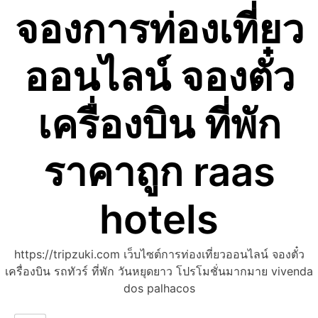
จองการท่องเที่ยว
Skip
to
content
ออนไลน์ จองตั๋ว
เครื่องบิน ที่พัก
ราคาถูก raas
hotels
https://tripzuki.com เว็บไซต์การท่องเที่ยวออนไลน์ จองตั๋ว
เครื่องบิน รถทัวร์ ที่พัก วันหยุดยาว โปรโมชั่นมากมาย vivenda
dos palhacos