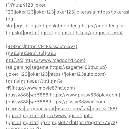
{โจ๊กเกอร์123|joker
123|joker123|joker123|joker123|jokerasia|https://jokerasi
{pg
slot|pgslot|pgslot|pgslotmoodeng|https://moodeng.in}
{pg slot|pgslot|pgslot|gogoslot|https://gogoslot.asia}
{918kiss|https://918kissauto.xyz}
{ดูหนัง|หนังชนโรง|ดูหนัง
ออนไลน์|https://www.madoohd.com}
{sa gaming|sagame|https://sagame168th.club}
{joker 123|joker123|https://joker123auto.com}
{ดูหนัง|ดูหนังออนไลน์|ดูหนัง
ฟรี|http://www.movie87hd.com}
{pussy888|พุซซี่888|https://www.pussy888play.com}
{pussy888|พุซซี่888|https://pussy888win.com}
{บาคาร่า|sexybaccarat|บาคาร่าออนไลน์|บาคาร่า168}
{pgslot|pg slot|https://www.pgslot.golf}
{pgslot|pg slot|pg77|pgslot77|https://pgslot77.xyz}