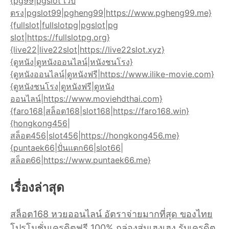
{pg99|pgslot เว็บ
ตรง|pgslot99|pgheng99|https://www.pgheng99.me}
{fullslot|fullslotpg|pgslot|pg
slot|https://fullslotpg.org}
{live22|live22slot|https://live22slot.xyz}
{ดูหนัง|ดูหนังออนไลน์|หนังชนโรง}
{ดูหนังออนไลน์|ดูหนังฟรี|https://www.ilike-movie.com}
{ดูหนังชนโรง|ดูหนังฟรี|ดูหนัง
ออนไลน์|https://www.moviehdthai.com}
{faro168|สล็อต168|slot168|https://faro168.win}
{hongkong456|
สล็อต456|slot456|https://hongkong456.me}
{puntaek66|ปั่นแตก66|slot66|
สล็อต66|https://www.puntaek66.me}
เรื่องล่าสุด
สล็อต168 หวยออนไลน์ อัตราจ่ายมากที่สุด ของไทย
โปรโมชั่นเครดิตฟรี 100% กล่องสุ่มเฮงเฮง รับเครดิต