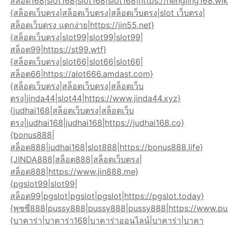
สล็อต168|slot168|slot168|slot168|https://hengjing168.wik
{สล็อตเว็บตรง|สล็อตเว็บตรง|สล็อตเว็บตรง|slot เว็บตรง|
สล็อตเว็บตรง แตกง่าย|https://jin55.net}
{สล็อตเว็บตรง|slot99|slot99|slot99|
สล็อต99|https://st99.wtf}
{สล็อตเว็บตรง|slot66|slot66|slot66|
สล็อต66|https://alot666.amdast.com}
{สล็อตเว็บตรง|สล็อตเว็บตรง|สล็อตเว็บ
ตรง|jinda44|slot44|https://www.jinda44.xyz}
{judhai168|สล็อตเว็บตรง|สล็อตเว็บ
ตรง|judhai168|judhai168|https://judhai168.co}
{bonus888|
สล็อต888|judhai168|slot888|https://bonus888.life}
{JINDA888|สล็อต888|สล็อตเว็บตรง|
สล็อต888|https://www.jin888.me}
{pgslot99|slot99|
สล็อต99|pgslot|pgslot|pgslot|https://pgslot.today}
{พุซซี่888|pussy888|pussy888|pussy888|https://www.pu
{บาคาร่า|บาคาร่า168|บาคาร่าออนไลน์|บาคาร่า|บาคา