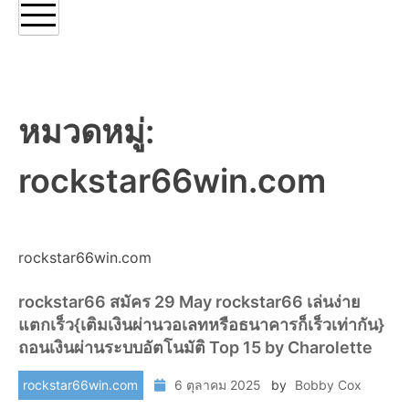
หมวดหมู่:
rockstar66win.com
rockstar66win.com
rockstar66 สมัคร 29 May rockstar66 เล่นง่าย
แตกเร็ว{เติมเงินผ่านวอเลทหรือธนาคารก็เร็วเท่ากัน}
ถอนเงินผ่านระบบอัตโนมัติ Top 15 by Charolette
rockstar66win.com
6 ตุลาคม 2025
by
Bobby Cox