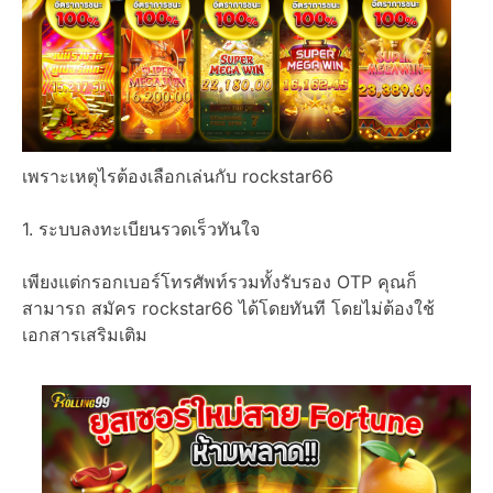
เพราะเหตุไรต้องเลือกเล่นกับ rockstar66
1. ระบบลงทะเบียนรวดเร็วทันใจ
เพียงแต่กรอกเบอร์โทรศัพท์รวมทั้งรับรอง OTP คุณก็
สามารถ สมัคร rockstar66 ได้โดยทันที โดยไม่ต้องใช้
เอกสารเสริมเติม