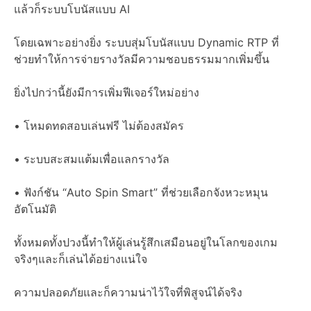
แล้วก็ระบบโบนัสแบบ AI
โดยเฉพาะอย่างยิ่ง ระบบสุ่มโบนัสแบบ Dynamic RTP ที่
ช่วยทำให้การจ่ายรางวัลมีความชอบธรรมมากเพิ่มขึ้น
ยิ่งไปกว่านี้ยังมีการเพิ่มฟีเจอร์ใหม่อย่าง
• โหมดทดสอบเล่นฟรี ไม่ต้องสมัคร
• ระบบสะสมแต้มเพื่อแลกรางวัล
• ฟังก์ชัน “Auto Spin Smart” ที่ช่วยเลือกจังหวะหมุน
อัตโนมัติ
ทั้งหมดทั้งปวงนี้ทำให้ผู้เล่นรู้สึกเสมือนอยู่ในโลกของเกม
จริงๆและก็เล่นได้อย่างแน่ใจ
ความปลอดภัยและก็ความน่าไว้ใจที่พิสูจน์ได้จริง