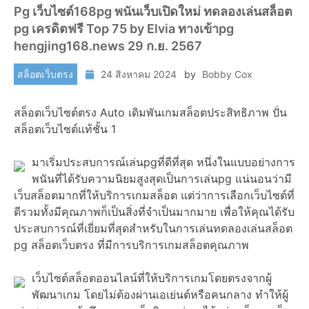
Pg เว็บไซต์168pg พนันเว็บเปิดใหม่ ทดลองเล่นสล็อต
pg เครดิตฟรี Top 75 by Elvia ทางเข้าpg
hengjing168.news 29 ก.ย. 2567
สล็อตเว็บตรง
24 สิงหาคม 2024
by
Bobby Cox
สล็อตเว็บไซต์ตรง Auto เดิมพันเกมสล็อตประสิทธิภาพ ปั่น
สล็อตเว็บไซต์แท้ชั้น 1
มาเริ่มประสบการณ์เล่นpgที่ดีที่สุด หนึ่งในแบบอย่างการ
พนันที่ได้รับความนิยมสูงสุดเป็นการเล่นpg แน่นอนว่ามี
เว็บสล็อตมากที่ให้บริการเกมสล็อต แต่ว่าการเลือกเว็บไซต์ที่
ดีรวมทั้งมีคุณภาพก็เป็นสิ่งที่จำเป็นมากมาย เพื่อให้คุณได้รับ
ประสบการณ์ที่เยี่ยมที่สุดสำหรับในการเล่นทดลองเล่นสล็อต
pg สล็อตเว็บตรง ที่มีการบริการเกมสล็อตคุณภาพ
เว็บไซต์สล็อตออนไลน์ที่ให้บริการเกมโดยตรงจากผู้
พัฒนาเกม โดยไม่ต้องผ่านเอเย่นต์หรือคนกลาง ทำให้ผู้