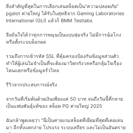
สิ่งสำคัญที่สุดในการเลือกเล่นสล็อตเป็น”ความปลอดภัย”
pgslot ค่ายใหญ่ ได้รับใบสุทธิจาก Gaming Laboratories
International (GLI) แล้วก็ BMM Testlabs
จึงมั่นใจได้ว่าทุกการหมุนเป็นแบบสุ่มจริง ไม่มีการฉ้อโกง
หรือตั้งระบบล็อกผล
รวมถึงการเข้ารหัส SSL ที่คุ้มครองป้องกันข้อมูลส่วนตัว
ทำให้ผู้เล่นไม่จำเป็นที่จะต้องมาวิตกกังวลหรือกลุ้มใจเรื่อง
โดนแฮกหรือข้อมูลรั่วไหล
รีวิวจากประสบการณ์จริง
จากวันที่เริ่มต้นด้วยเงินเพียงแค่ 50 บาท จนถึงวันนี้ที่กลาย
เป็นแฟนพันธุ์แท้ของ สล็อต PG ค่ายใหญ่ 2025
ฉันกล้าพูดเลยว่า “นี่เป็นค่ายเกมสล็อตที่เยี่ยมที่สุดที่เคยเล่น
มา อีกทั้งแตกง่าย โปรแรง ระบบเสถียร และไม่เป็นอันตราย