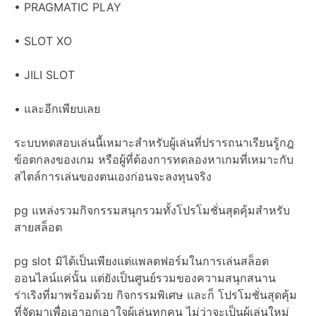
• PRAGMATIC PLAY
• SLOT XO
• JILI SLOT
• และอีกเพียบเลย
ระบบทดสอบเล่นนี้เหมาะสำหรับผู้เล่นที่ปรารถนาเรียนรู้กฎ
ข้อตกลงของเกม หรือผู้ที่ต้องการทดลองหาเกมที่เหมาะกับ
สไตล์การเล่นของตนเองก่อนจะลงทุนจริง
pg แหล่งรวมกิจกรรมสนุกรวมทั้งโปรโมชั่นสุดคุ้มสำหรับ
สายสล็อต
pg slot มิได้เป็นเพียงแต่แพลตฟอร์มในการเล่นสล็อต
ออนไลน์แค่นั้น แต่ยังเป็นศูนย์รวมของความสนุกสนาน
ร่าเริงที่มาพร้อมด้วย กิจกรรมพิเศษ และก็ โปรโมชั่นสุดคุ้ม
ที่จัดมาเพื่อเอาอกเอาใจผู้เล่นทุกคน ไม่ว่าจะเป็นผู้เล่นใหม่