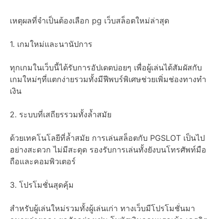
เหตุผลที่จำเป็นต้องเลือก pg เว็บสล็อตใหม่ล่าสุด
1. เกมใหม่และนานัปการ
ทุกเกมในเว็บนี้ได้รับการอัปเดตบ่อยๆ เพื่อผู้เล่นได้สัมผัสกับ
เกมใหม่ๆที่แตกง่ายรวมทั้งมีฟีพบร์พิเศษช่วยเพิ่มช่องทางทำ
เงิน
2. ระบบที่เสถียรรวมทั้งล้ำสมัย
ด้วยเทคโนโลยีที่ล้ำสมัย การเล่นสล็อตกับ PGSLOT เป็นไป
อย่างสะดวก ไม่มีสะดุด รองรับการเล่นทั้งยังบนโทรศัพท์มือ
ถือและคอมพิวเตอร์
3. โปรโมชั่นสุดคุ้ม
สำหรับผู้เล่นใหม่รวมทั้งผู้เล่นเก่า ทางเว็บมีโปรโมชั่นมา