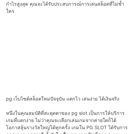
กำไรสูงสุด คุณจะได้รับประสบการณ์การเล่นสล็อตที่ไม่ซ้ำ
ใคร
pg เว็บไซต์สล็อตใหม่ปัจจุบัน แตกไว เล่นง่าย ได้เงินจริง
หนึ่งในคุณสมบัติที่สะดุดตาของ pg slot เป็นการให้บริการ
เกมที่แตกง่าย ไม่ว่าคุณจะเลือกเล่นเกมจากค่ายใดก็ได้
โอกาสลุ้นรางวัลใหญ่ได้ทุกครั้ง เกมใน PG SLOT ได้รับการ