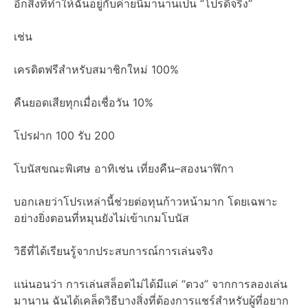
อีกสิ่งที่ทำให้ฉันอยู่กับค่ายนี้มานานเป็น “โปรดีจริง”
เช่น
เครดิตฟรีสำหรับสมาชิกใหม่ 100%
คืนยอดเสียทุกเมื่อเชื่อวัน 10%
โปรฝาก 100 รับ 200
โบนัสขณะพิเศษ อาทิเช่น เที่ยงคืน–สองนาฬิกา
บอกเลยว่าโปรเหล่านี้ช่วยต่อทุนก้าวหน้ามาก โดยเฉพาะ
อย่างยิ่งตอนที่หมุนยังไม่เข้าเกมโบนัส
วิธีที่ได้เรียนรู้จากประสบการณ์การเล่นจริง
แน่นอนว่า การเล่นสล็อตไม่ได้มีแค่ “ดวง” จากการลองเล่น
มานาน ฉันได้เคล็ดวิธีบางสิ่งที่ต้องการแชร์สำหรับผู้ที่อยาก