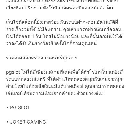
ออกแบบมาอย่างดี ทั้งยังในเรื่องของกราฟิกที่สวย ระบบ
เสียงที่สมจริง รวมทั้งโบนัสแจ็คพอตที่แจกหนักจัดเต็ม
เว็บไซต์สล็อตนี้ยังมาพร้อมกับระบบฝาก-ถอนอัตโนมัติที่
รวดเร็วรวมทั้งไม่มีอันตราย คุณสามารถฝากเงินหรือถอน
เงินได้ตลอด 1 วัน โดยไม่มีอย่างน้อย และก็มั่นอกมั่นใจได้
ว่าจะได้รับเงินรางวัลจริงครั้งใดก็ตามคุณเล่น
รวมเกมสล็อตทดลองเล่นฟรีทุกค่าย
pgslot ไม่ได้มีเพียงแค่เกมที่เล่นเพื่อได้กำไรแค่นั้น แต่ยังมี
ระบบทดลองเล่นฟรี ที่ให้ท่านได้ทดลองสนุกกับเกมจากทุก
ค่ายโดยไม่ต้องเสียเงินแม้แต่บาทเดียว! คุณสามารถทดลอง
เล่นเกมได้รับความนิยมจากค่ายดัง ตัวอย่างเช่น:
• PG SLOT
• JOKER GAMING