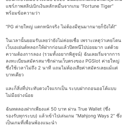
แชร์ภาพสลิปเบิกเงินหลักหมื่นจากเกม “Fortune Tiger”
พร้อมข้อความว่า
“PG ค่ายใหญ่ แตกหนักจริง ไม่ต้องมีทุนมากมายก็ปังได้!”
ในเวลานั้นยอมรับเลยว่ายังไม่ค่อยเชื่อ เพราะเหตุว่าเคยโดน
เว็บเอเย่นต์หลอกให้ฝากก่อนแล้วปิดหนีไปบ่อยมาก แต่ด้วย
ความต้องการลอง (รวมทั้งอยากพิสูจน์) ฉันเลยเริ่มจากการ
ลงทะเบียนสมัครสมาชิกผ่านเว็บตรงของ PGSlot ค่ายใหญ่
ซึ่งใช้เวลาไม่ถึง 2 นาที แถมไม่ต้องเสียค่าสมัครเลยแม้แต่
บาทเดียว
และก็สิ่งที่ประทับดวงใจแรกเป็น ระบบฝากถอนออโต้แบบ
ไม่มีอย่างน้อย
ฉันทดลองฝากเพียงแค่ 50 บาท ผ่าน True Wallet (ซึ่ง
รองรับทุกระบบ) แล้วเข้าไปเล่นเกม “Mahjong Ways 2” ซึ่ง
เป็นเกมที่เพื่อนพ้องแนะนำ