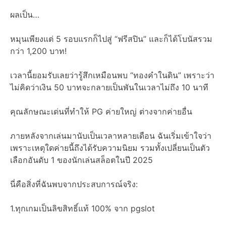
ผลเป็น…
หมุนเพียงแต่ 5 รอบแรกก็ไปสู่ “ฟรีสปิน” และก็ได้โบนัสรวม
กว่า 1,200 บาท!
เวลานี้ยอมรับเลยว่ารู้สึกเหมือนพบ “ทองคำในดิน” เพราะว่า
ไม่คิดว่าเงิน 50 บาทจะกลายเป็นพันในเวลาไม่ถึง 10 นาที
คุณลักษณะเด่นที่ทำให้ PG ค่ายใหญ่ ต่างจากค่ายอื่น
ภายหลังจากเล่นมานับเป็นเวลาหลายเดือน ฉันเริ่มเข้าใจว่า
เพราะเหตุใดค่ายนี้ถึงได้รับความนิยม รวมทั้งเปลี่ยนเป็นตัว
เลือกอันดับ 1 ของนักเล่นสล็อตในปี 2025
นี่คือสิ่งที่ฉันพบจากประสบการณ์จริง:
1.ทุกเกมเป็นลิขสิทธิ์แท้ 100% จาก pgslot