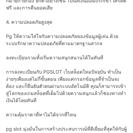
กมายก่ายกอง ยกตัวอย่างเช่น โบนัสเงินออมแรกเข้า เครดิต
ฟรี และการคืนยอดเสีย
4. ความปลอดภัยสูงสุด
Pg ให้ความใส่ใจกับความปลอดภัยของข้อมูลผู้เล่น ด้วย
ระบบรักษาความปลอดภัยที่ตามมาตรฐานสากล
ลงทะเบียนรวมทั้งเริ่มความสนุกสนานได้ในทันที
การลงทะเบียนกับ PGSLOT เว็บสล็อตใหม่ปัจจุบัน ทำเป็น
ง่ายๆเพียงแต่ไม่กี่ขั้นตอน เพียงแค่กรอกข้อมูลที่จำเป็นจะ
ต้อง และก็ยืนยันตัวตนผ่านระบบอัตโนมัติ คุณก็สามารถเข้า
สู่โลกของเกมสล็อตที่เต็มไปด้วยความสนุกแล้วก็ช่องทางทำ
เงินได้โดยทันที
ความคุ้มราคาที่หาไม่ได้จากที่ไหน
pg slot มุ่งมั่นในการสร้างประสบการณ์ที่ดีเยี่ยมที่สุดให้กับผู้