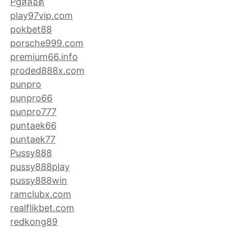
Pgสล็อต
play97vip.com
pokbet88
porsche999.com
premium66.info
proded888x.com
punpro
punpro66
punpro777
puntaek66
puntaek77
Pussy888
pussy888play
pussy888win
ramclubx.com
realflikbet.com
redkong89