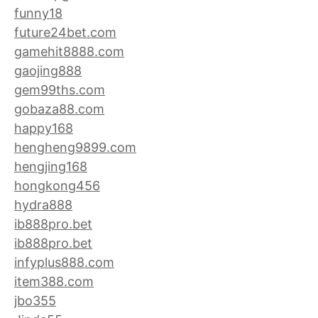
funny18
future24bet.com
gamehit8888.com
gaojing888
gem99ths.com
gobaza88.com
happy168
hengheng9899.com
hengjing168
hongkong456
hydra888
ib888pro.bet
ib888pro.bet
infyplus888.com
item388.com
jbo355