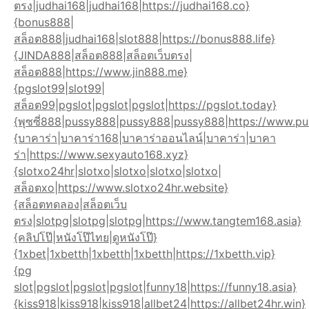
ตรง|judhai168|judhai168|https://judhai168.co}
{bonus888|
สล็อต888|judhai168|slot888|https://bonus888.life}
{JINDA888|สล็อต888|สล็อตเว็บตรง|
สล็อต888|https://www.jin888.me}
{pgslot99|slot99|
สล็อต99|pgslot|pgslot|pgslot|https://pgslot.today}
{พุซซี่888|pussy888|pussy888|pussy888|https://www.pu
{บาคาร่า|บาคาร่า168|บาคาร่าออนไลน์|บาคาร่า|บาคา
ร่า|https://www.sexyauto168.xyz}
{slotxo24hr|slotxo|slotxo|slotxo|slotxo|
สล็อตxo|https://www.slotxo24hr.website}
{สล็อตทดลอง|สล็อตเว็บ
ตรง|slotpg|slotpg|slotpg|https://www.tangtem168.asia}
{คลิปโป๊|หนังโป๊ไทย|ดูหนังโป๊}
{1xbet|1xbetth|1xbetth|1xbetth|https://1xbetth.vip}
{pg
slot|pgslot|pgslot|pgslot|funny18|https://funny18.asia}
{kiss918|kiss918|kiss918|allbet24|https://allbet24hr.win}