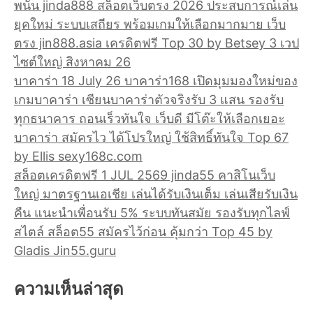
พนัน jinda888 สล็อตเว็บตรง 2026 ประสบการณ์เล่น
ยุคใหม่ ระบบเสถียร พร้อมเกมให้เลือกมากมาย เว็บ
ตรง jin888.asia เครดิตฟรี Top 30 by Betsey 3 เวป
ไซต์ใหญ่ สิงหาคม 26
บาคาร่า 18 July 26 บาคาร่า168 เปิดมุมมองใหม่ของ
เกมบาคาร่า เซียนบาคาร่าตัวจริงรับ 3 แสน รองรับ
ทุกธนาคาร ถอนเร็วทันใจ เว็บดี มีโต๊ะให้เลือกเยอะ
บาคาร่า สมัครไว ได้โปรใหญ่ ใช้สิทธิ์ทันใจ Top 67
by Ellis sexy168c.com
สล็อตเครดิตฟรี 1 JUL 2569 jinda55 คาสิโนเว็บ
ใหญ่ มาตรฐานเอเชีย เล่นได้รับเงินเต็ม เล่นเสียรับเงิน
คืน แนะนำเพื่อนรับ 5% ระบบทันสมัย รองรับทุกไลฟ์
สไตล์ สล็อต55 สมัครไว้ก่อน คุ้มกว่า Top 45 by
Gladis Jin55.guru
ความเห็นล่าสุด