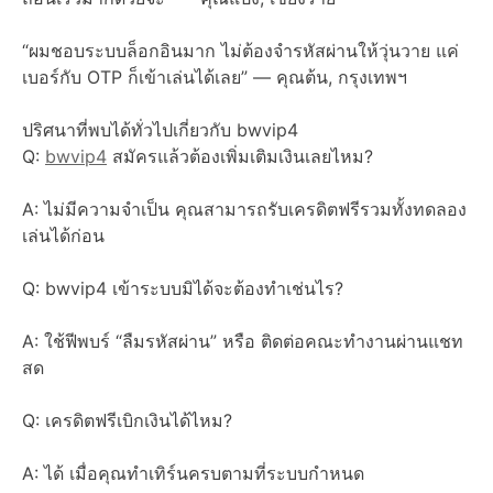
“ผมชอบระบบล็อกอินมาก ไม่ต้องจำรหัสผ่านให้วุ่นวาย แค่
เบอร์กับ OTP ก็เข้าเล่นได้เลย” — คุณต้น, กรุงเทพฯ
ปริศนาที่พบได้ทั่วไปเกี่ยวกับ bwvip4
Q:
bwvip4
สมัครแล้วต้องเพิ่มเติมเงินเลยไหม?
A: ไม่มีความจำเป็น คุณสามารถรับเครดิตฟรีรวมทั้งทดลอง
เล่นได้ก่อน
Q: bwvip4 เข้าระบบมิได้จะต้องทำเช่นไร?
A: ใช้ฟีพบร์ “ลืมรหัสผ่าน” หรือ ติดต่อคณะทำงานผ่านแชท
สด
Q: เครดิตฟรีเบิกเงินได้ไหม?
A: ได้ เมื่อคุณทำเทิร์นครบตามที่ระบบกำหนด