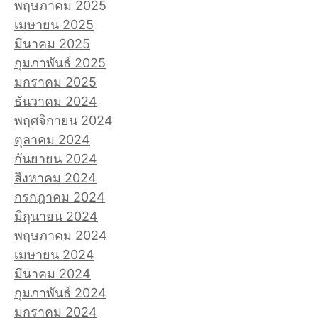
พฤษภาคม 2025
เมษายน 2025
มีนาคม 2025
กุมภาพันธ์ 2025
มกราคม 2025
ธันวาคม 2024
พฤศจิกายน 2024
ตุลาคม 2024
กันยายน 2024
สิงหาคม 2024
กรกฎาคม 2024
มิถุนายน 2024
พฤษภาคม 2024
เมษายน 2024
มีนาคม 2024
กุมภาพันธ์ 2024
มกราคม 2024