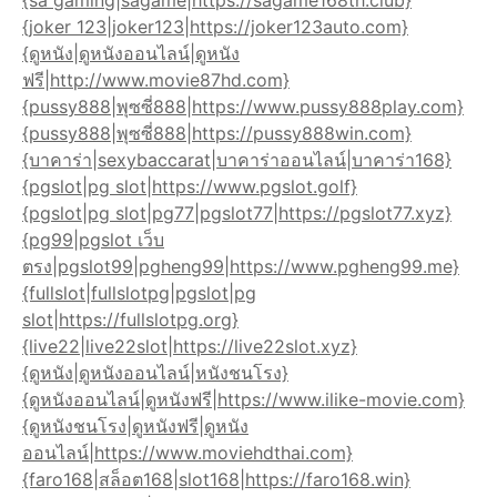
{sa gaming|sagame|https://sagame168th.club}
{joker 123|joker123|https://joker123auto.com}
{ดูหนัง|ดูหนังออนไลน์|ดูหนัง
ฟรี|http://www.movie87hd.com}
{pussy888|พุซซี่888|https://www.pussy888play.com}
{pussy888|พุซซี่888|https://pussy888win.com}
{บาคาร่า|sexybaccarat|บาคาร่าออนไลน์|บาคาร่า168}
{pgslot|pg slot|https://www.pgslot.golf}
{pgslot|pg slot|pg77|pgslot77|https://pgslot77.xyz}
{pg99|pgslot เว็บ
ตรง|pgslot99|pgheng99|https://www.pgheng99.me}
{fullslot|fullslotpg|pgslot|pg
slot|https://fullslotpg.org}
{live22|live22slot|https://live22slot.xyz}
{ดูหนัง|ดูหนังออนไลน์|หนังชนโรง}
{ดูหนังออนไลน์|ดูหนังฟรี|https://www.ilike-movie.com}
{ดูหนังชนโรง|ดูหนังฟรี|ดูหนัง
ออนไลน์|https://www.moviehdthai.com}
{faro168|สล็อต168|slot168|https://faro168.win}