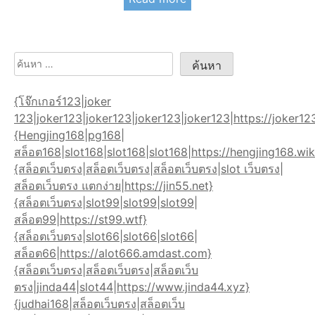
ค้นหา
สำหรับ:
{โจ๊กเกอร์123|joker
123|joker123|joker123|joker123|joker123|https://joker12
{Hengjing168|pg168|
สล็อต168|slot168|slot168|slot168|https://hengjing168.wik
{สล็อตเว็บตรง|สล็อตเว็บตรง|สล็อตเว็บตรง|slot เว็บตรง|
สล็อตเว็บตรง แตกง่าย|https://jin55.net}
{สล็อตเว็บตรง|slot99|slot99|slot99|
สล็อต99|https://st99.wtf}
{สล็อตเว็บตรง|slot66|slot66|slot66|
สล็อต66|https://alot666.amdast.com}
{สล็อตเว็บตรง|สล็อตเว็บตรง|สล็อตเว็บ
ตรง|jinda44|slot44|https://www.jinda44.xyz}
{judhai168|สล็อตเว็บตรง|สล็อตเว็บ