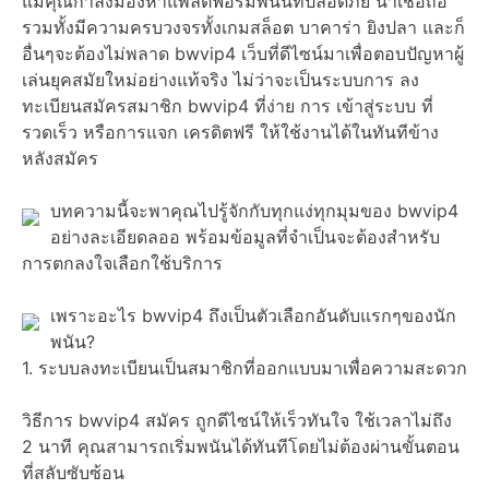
แม้คุณกำลังมองหาแพลตฟอร์มพนันที่ปลอดภัย น่าเชื่อถือ
รวมทั้งมีความครบวงจรทั้งเกมสล็อต บาคาร่า ยิงปลา และก็
อื่นๆจะต้องไม่พลาด bwvip4 เว็บที่ดีไซน์มาเพื่อตอบปัญหาผู้
เล่นยุคสมัยใหม่อย่างแท้จริง ไม่ว่าจะเป็นระบบการ ลง
ทะเบียนสมัครสมาชิก bwvip4 ที่ง่าย การ เข้าสู่ระบบ ที่
รวดเร็ว หรือการแจก เครดิตฟรี ให้ใช้งานได้ในทันทีข้าง
หลังสมัคร
บทความนี้จะพาคุณไปรู้จักกับทุกแง่ทุกมุมของ bwvip4
อย่างละเอียดลออ พร้อมข้อมูลที่จำเป็นจะต้องสำหรับ
การตกลงใจเลือกใช้บริการ
เพราะอะไร bwvip4 ถึงเป็นตัวเลือกอันดับแรกๆของนัก
พนัน?
1. ระบบลงทะเบียนเป็นสมาชิกที่ออกแบบมาเพื่อความสะดวก
วิธีการ bwvip4 สมัคร ถูกดีไซน์ให้เร็วทันใจ ใช้เวลาไม่ถึง
2 นาที คุณสามารถเริ่มพนันได้ทันทีโดยไม่ต้องผ่านขั้นตอน
ที่สลับซับซ้อน