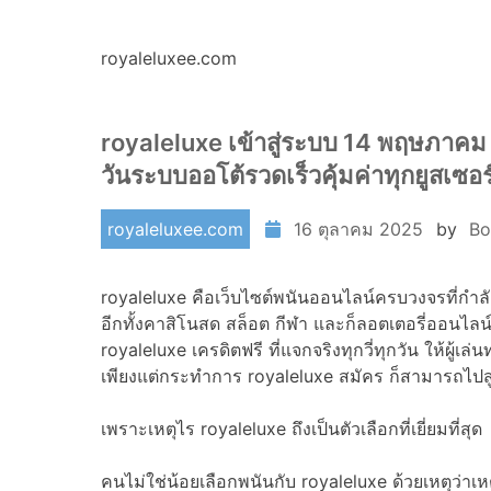
royaleluxee.com
royaleluxe เข้าสู่ระบบ 14 พฤษภาคม
วันระบบออโต้รวดเร็วคุ้มค่าทุกยูสเซอ
royaleluxee.com
16 ตุลาคม 2025
by
Bo
royaleluxe คือเว็บไซต์พนันออนไลน์ครบวงจรที่กำล
อีกทั้งคาสิโนสด สล็อต กีฬา และก็ลอตเตอรี่ออนไลน
royaleluxe เครดิตฟรี ที่แจกจริงทุกวี่ทุกวัน ให้ผู้เ
เพียงแต่กระทำการ royaleluxe สมัคร ก็สามารถไปสู
เพราะเหตุไร royaleluxe ถึงเป็นตัวเลือกที่เยี่ยมที่สุด
คนไม่ใช่น้อยเลือกพนันกับ royaleluxe ด้วยเหตุว่าเหตุ