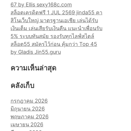
67 by Ellis sexy168c.com
สล็อตเครดิตฟรี 1 JUL 2569 jinda55 คา
สิโนเว็บใหญ่ มาตรฐานเอเชีย เล่นได้รับ
เงินเต็ม เล่นเสียรับเงินคืน แนะนำเพื่อนรับ
5% ระบบทันสมัย รองรับทุกไลฟ์สไตล์
สล็อต55 สมัครไว้ก่อน คุ้มกว่า Top 45
by Gladis Jin55.guru
ความเห็นล่าสุด
คลังเก็บ
กรกฎาคม 2026
มิถุนายน 2026
พฤษภาคม 2026
เมษายน 2026