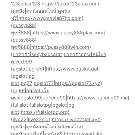
123|joker123|https://joker123auto.com}
{ดูหนัง|ดูหนังออนไลน์|ดูหนัง
ฟรี|http://www.movie87hd.com}
{pussy888|
พุซซี่888|https://www.pussy888play.com}
{pussy888|
พุซซี่888|https://pussy888win.com}
{บาคาร่า|sexybaccarat|บาคาร่าออนไลน์|บา
คาร่า168}
{pgslot|pg slot|https://www.pgslot.golf}
{pgslot|pg
slot|pg77|pgslot77|https://pgslot77.xyz}
{pg99|pgslot เว็บ
ตรง|pgslot99|pgheng99|https://www.pgheng99.me}
{fullslot|fullslotpg|pgslot|pg
slot|https://fullslotpg.org}
{live22|live22slot|https://live22slot.xyz}
{ดูหนัง|ดูหนังออนไลน์|หนังชนโรง}
{ดูหนังออนไลน์|ดูหนังฟรี|https://www.ilike-