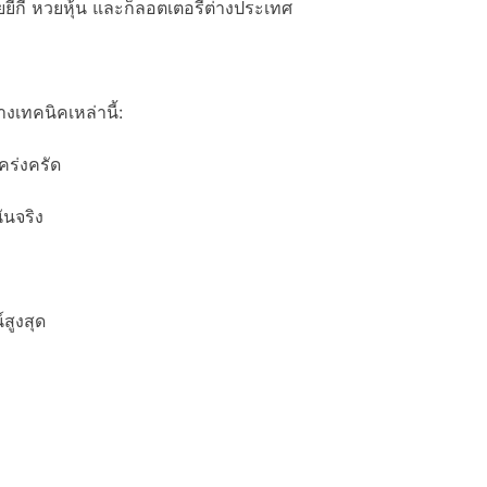
ี่กี หวยหุ้น และก็ลอตเตอรี่ต่างประเทศ
งเทคนิคเหล่านี้:
ร่งครัด
ันจริง
สูงสุด