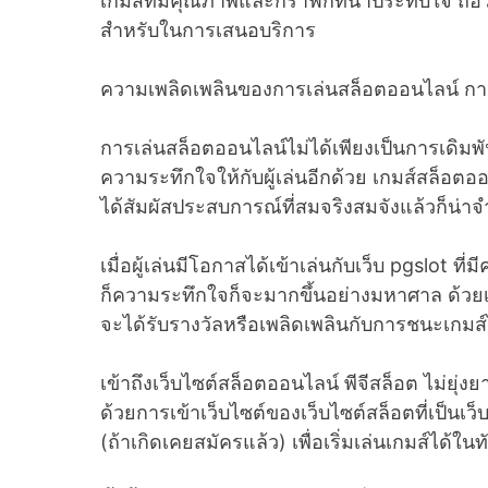
เกมส์ที่มีคุณภาพและกราฟิกที่น่าประทับใจ ถือ
สำหรับในการเสนอบริการ
ความเพลิดเพลินของการเล่นสล็อตออนไลน์ การเ
การเล่นสล็อตออนไลน์ไม่ได้เพียงเป็นการเดิมพั
ความระทึกใจให้กับผู้เล่นอีกด้วย เกมส์สล็อตออน
ได้สัมผัสประสบการณ์ที่สมจริงสมจังแล้วก็น่าจ
เมื่อผู้เล่นมีโอกาสได้เข้าเล่นกับเว็บ pgslot ที
ก็ความระทึกใจก็จะมากขึ้นอย่างมหาศาล ด้วยเห
จะได้รับรางวัลหรือเพลิดเพลินกับการชนะเกมส์
เข้าถึงเว็บไซต์สล็อตออนไลน์ พีจีสล็อต ไม่ยุ่ง
ด้วยการเข้าเว็บไซต์ของเว็บไซต์สล็อตที่เป็นเ
(ถ้าเกิดเคยสมัครแล้ว) เพื่อเริ่มเล่นเกมส์ได้ในท