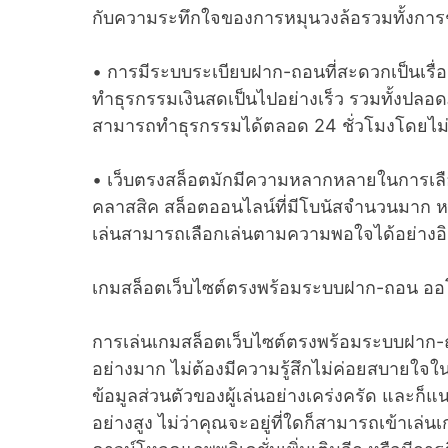
กับความระทึกใจของการหมุนวงล้อรวมทั้งการ
• การมีระบบระเบียบฝาก-ถอนที่สะดวกเป็นเรื่อง
ทำธุรกรรมเงินสดเป็นไปอย่างเร็ว รวมทั้งปลอดภ
สามารถทำธุรกรรมได้ตลอด 24 ชั่วโมงโดยไม่ม
• เว็บตรงสล็อตมักมีความหลากหลายในการเลือก
คลาสสิค สล็อตออนไลน์ที่มีโบนัสจำนวนมาก หรือ
เล่นสามารถเลือกเล่นตามความพอใจได้อย่างอ
เกมสล็อตเว็บไซต์ตรงพร้อมระบบฝาก-ถอน ออโต
การเล่นเกมสล็อตเว็บไซต์ตรงพร้อมระบบฝาก-ถอ
อย่างมาก ไม่ต้องมีความรู้สึกไม่ค่อยสบายใจใ
ข้อมูลส่วนตัวของผู้เล่นอย่างเคร่งครัด และ
อย่างสูง ไม่ว่าคุณจะอยู่ที่ใดก็สามารถเข้าเล่