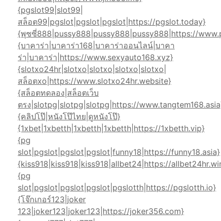
{pgslot99|slot99|
สล็อต99|pgslot|pgslot|pgslot|https://pgslot.today}
{พุซซี่888|pussy888|pussy888|pussy888|https://www.
{บาคาร่า|บาคาร่า168|บาคาร่าออนไลน์|บาคา
ร่า|บาคาร่า|https://www.sexyauto168.xyz}
{slotxo24hr|slotxo|slotxo|slotxo|slotxo|
สล็อตxo|https://www.slotxo24hr.website}
{สล็อตทดลอง|สล็อตเว็บ
ตรง|slotpg|slotpg|slotpg|https://www.tangtem168.asia
{คลิปโป๊|หนังโป๊ไทย|ดูหนังโป๊}
{1xbet|1xbetth|1xbetth|1xbetth|https://1xbetth.vip}
{pg
slot|pgslot|pgslot|pgslot|funny18|https://funny18.asia}
{kiss918|kiss918|kiss918|allbet24|https://allbet24hr.wi
{pg
slot|pgslot|pgslot|pgslot|pgslotth|https://pgslotth.io}
{โจ๊กเกอร์123|joker
123|joker123|joker123|https://joker356.com}