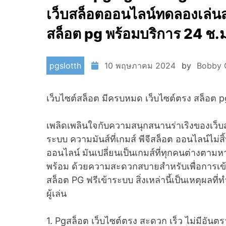
เว็บสล็อตออนไลน์ทดลองเล่นสล
สล็อต pg พร้อมบริการ 24 ช
pgslotth
10 พฤษภาคม 2024
by
Bobby 
เว็บไซต์สล็อต มีครบหมด เว็บไซต์ตรง สล็อต pg
เพลิดเพลินใจกับความสนุกสนานร่าเริงของเว็บสล
ระบบ ความมันส์ที่เกมส์ พีจีสล็อต ออนไลน์ไม่สิ
ออนไลน์ มันเปลี่ยนเป็นเกมส์ที่ทุกคนต่างตามหา
พร้อม ด้วยความสะดวกสบายสำหรับเพื่อการเข้
สล็อต PG ฟรีเข้าระบบ สิ่งเหล่านี้เป็นเหตุผลท
ผู้เล่น
1. Pgสล็อต เว็บไซต์ตรง สะดวก เร็ว ไม่มีอันต