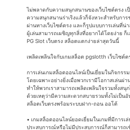
ไม่พลาดกับความสนุกสนานของเว็บไซต์ตรง เป็นช
ความสนุกสนานร่าเริงแล้วก็จังหวะสำหรับกา
ผ่านทางเว็บไซต์ตรง และก็รูปแบบการเล่นที่น่
ผู้เล่นสามารถเผชิญทุกสิ่งที่อยากได้โดยง่า
PG Slot เว็บตรง สล็อตแตกง่ายล่าสุดวันนี้
เพลิดเพลินใจกับเกมสล็อต pgslotth เว็บไซต
การเล่นเกมสล็อตออนไลน์เป็นเยี่ยมในกิจกรรมที่
โดยเฉพาะอย่างยิ่งเมื่อพวกเรามีโอกาสเล่นผ่
ทำให้พวกเราสามารถเพลิดเพลินใจรวมทั้งสนุกไ
ด้วยเหตุว่ามีความสะดวกสบายรวมทั้งไม่เป็นอัน
สล็อตเว็บตรงพร้อมระบบฝาก-ถอน ออโต้
• เกมสล็อตออนไลน์ยอดเยี่ยมในเกมที่มีการเล่นง่
ประสบการณ์หรือไม่มีประสบการณ์ก็สามารถเข้