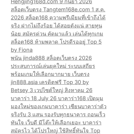
Hengjing168d.com 9 กันยา 2026
สล็อตเว็บตรง Tangtem168e.com 1 ส.ค.
2026 สล็อต168 ความพรีเมียมที่เข้าถึงได้
จริง ฝากไม่ถึงร้อย ได้สอยตังแน่ สายทุน
น้อย สมัครด่วน คัดมาแล้ว เล่นได้ทุกเกม
สล็อต168 ห้ามพลาด โปรดีรออยู่ Top 5
by Fiona
พนัน jinda888 สล็อตเว็บตรง 2026
ประสบการณ์เล่นยุคใหม่ ระบบเสถียร
พร้อมเกมให้เลือกมากมาย เว็บตรง
jin888.asia เครดิตฟรี Top 30 by
Betsey 3 เวปไซต์ใหญ่ สิงหาคม 26
บาคาร่า 18 July 26 บาคาร่า168 เปิดมุม
มองใหม่ของเกมบาคาร่า เซียนบาคาร่าตัว
จริงรับ 3 แสน รองรับทุกธนาคาร ถอนเร็ว
ทันใจ เว็บดี มีโต๊ะให้เลือกเยอะ บาคาร่า
สมัครไว ได้โปรใหญ่ ใช้สิทธิ์ทันใจ Top