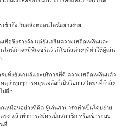
ว่าเป็นเว็บสล็อตป้อมปราการคงและก็เชื่อถือได้
ข้าถึงเว็บสล็อตออนไลน์อย่างง่าย
นเพื่อชิงรางวัล แต่ยังเสริมความเพลิดเพลินและ
ไลน์มักจะมีฟีเจอร์แล้วก็โบนัสต่างๆที่ทำให้ผู้เล่น
ำ
่มีครบทั้งยังเกมส์และบริการที่ดี ความเพลิดเพลินแล้ว
ตุว่าทุกๆการหมุนวงล้อก็เป็นโอกาสใหม่ๆที่กำลัง
ไปอีก
ยากเหมือนอย่างที่คิด ผู้เล่นสามารถทำเป็นโดยง่าย
ว็บตรง แล้วทำการสมัครเป็นสมาชิก หรือเข้าระบบ
ันที