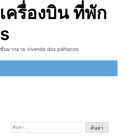
รื่องบิน ที่พัก
ls
ปรโมชั่นมากมาย vivenda dos palhacos
ค้นหา
สำหรับ: