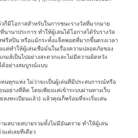
แล้วก็มีโอกาสสำหรับในการชนะรางวัลที่มากมาย
ที่นานาประการ ทำให้ผู้เล่นได้โอกาสได้รับรางวัล
ัสฟรีสปิน หรือแม้กระทั้งแจ็คพอตที่มากขึ้นตรงเวลา
แค่ทำให้ผู้เล่นเชื่อมั่นในเรื่องความปลอดภัยของ
่นเกมส์เป็นไปอย่างสะดวกและไม่มีความผิดหวัง
์ได้อย่างสมบูรณ์แบบ
กหนทุกแห่ง ไม่ว่าจะเป็นผู้เล่นที่มีประสบการณ์หรือ
หมือนอย่างที่คิด โดยเพียงแค่เข้าระบบผ่านทางเว็บ
ทะเบียนแล้ว) แล้วคุณก็พร้อมที่จะเริ่มเล่น
ีความสบายสบายรวมทั้งไม่มีอันตราย ทำให้ผู้เล่น
วแต่เลยทีเดียว