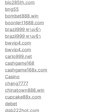
bio285th.com
bng55
bombet888.win
boonlert1688.com
brazil999 ทางเข้า
brazil999 ทางเข้า
bwvip4.com
bwvip4.com
carlo999.net
cashgame168
cashgame168x.com
Casino
chang7777
chinatown888.win
cupcake88x.com
debet
dgb222hot.com