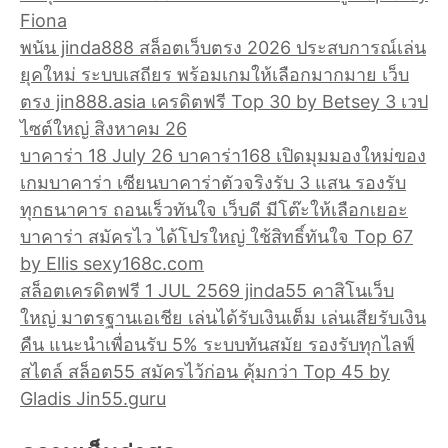
Fiona
พนัน jinda888 สล็อตเว็บตรง 2026 ประสบการณ์เล่น
ยุคใหม่ ระบบเสถียร พร้อมเกมให้เลือกมากมาย เว็บ
ตรง jin888.asia เครดิตฟรี Top 30 by Betsey 3 เวป
ไซต์ใหญ่ สิงหาคม 26
บาคาร่า 18 July 26 บาคาร่า168 เปิดมุมมองใหม่ของ
เกมบาคาร่า เซียนบาคาร่าตัวจริงรับ 3 แสน รองรับ
ทุกธนาคาร ถอนเร็วทันใจ เว็บดี มีโต๊ะให้เลือกเยอะ
บาคาร่า สมัครไว ได้โปรใหญ่ ใช้สิทธิ์ทันใจ Top 67
by Ellis sexy168c.com
สล็อตเครดิตฟรี 1 JUL 2569 jinda55 คาสิโนเว็บ
ใหญ่ มาตรฐานเอเชีย เล่นได้รับเงินเต็ม เล่นเสียรับเงิน
คืน แนะนำเพื่อนรับ 5% ระบบทันสมัย รองรับทุกไลฟ์
สไตล์ สล็อต55 สมัครไว้ก่อน คุ้มกว่า Top 45 by
Gladis Jin55.guru