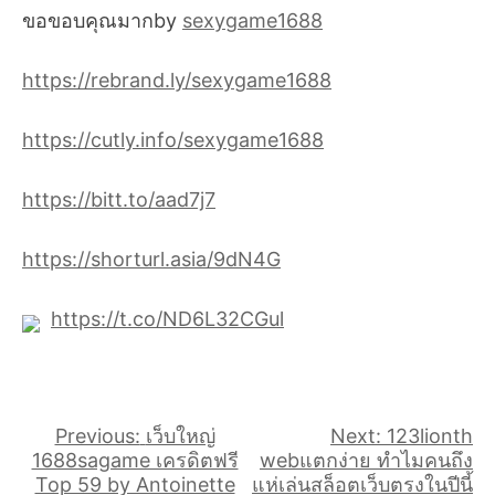
ขอขอบคุณมากby
sexygame1688
https://rebrand.ly/sexygame1688
https://cutly.info/sexygame1688
https://bitt.to/aad7j7
https://shorturl.asia/9dN4G
https://t.co/ND6L32CGul
แนะแนว
Previous:
เว็บใหญ่
Next:
123lionth
1688sagame เครดิตฟรี
webแตกง่าย ทำไมคนถึง
เรื่อง
Top 59 by Antoinette
แห่เล่นสล็อตเว็บตรงในปีนี้