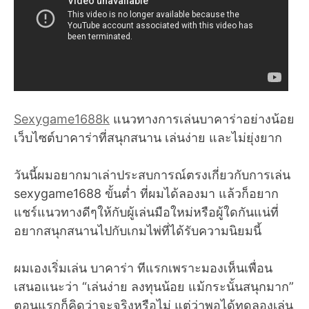
Sexygame1688k
แนวทางการเล่นบาคาร่าอย่างน้อย
เว็บไซต์บาคาร่าที่สนุกสนาน เล่นง่าย และไม่ยุ่งยาก
วันนี้ผมอยากมาเล่าประสบการณ์ตรงเกี่ยวกับการเล่น
sexygame1688 ขั้นต่ำ ที่ผมได้ลองมา แล้วก็อยาก
แชร์แนวทางดีๆให้กับผู้เล่นมือใหม่หรือผู้ใดกันแน่ที่
อยากสนุกสนานไปกับเกมไพ่ที่ได้รับความนิยมนี้
ผมเองเริ่มเล่น บาคาร่า ทีแรกเพราะมองเห็นเพื่อน
เสนอแนะว่า “เล่นง่าย ลงทุนน้อย แม้กระนั้นสนุกมาก”
ตอนแรกก็คิดว่าจะจริงหรือไม่ แต่ว่าพอได้ทดลองเล่น