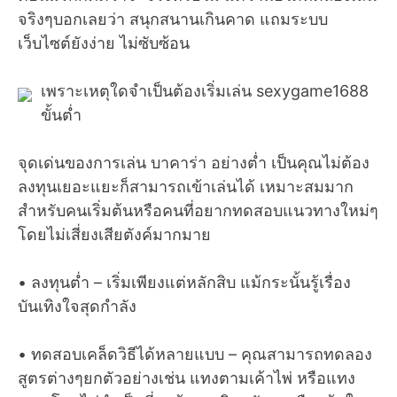
จริงๆบอกเลยว่า สนุกสนานเกินคาด แถมระบบ
เว็บไซต์ยังง่าย ไม่ซับซ้อน
เพราะเหตุใดจำเป็นต้องเริ่มเล่น sexygame1688
ขั้นต่ำ
จุดเด่นของการเล่น บาคาร่า อย่างต่ำ เป็นคุณไม่ต้อง
ลงทุนเยอะแยะก็สามารถเข้าเล่นได้ เหมาะสมมาก
สำหรับคนเริ่มต้นหรือคนที่อยากทดสอบแนวทางใหม่ๆ
โดยไม่เสี่ยงเสียตังค์มากมาย
• ลงทุนต่ำ – เริ่มเพียงแต่หลักสิบ แม้กระนั้นรู้เรื่อง
บันเทิงใจสุดกำลัง
• ทดสอบเคล็ดวิธีได้หลายแบบ – คุณสามารถทดลอง
สูตรต่างๆยกตัวอย่างเช่น แทงตามเค้าไพ่ หรือแทง