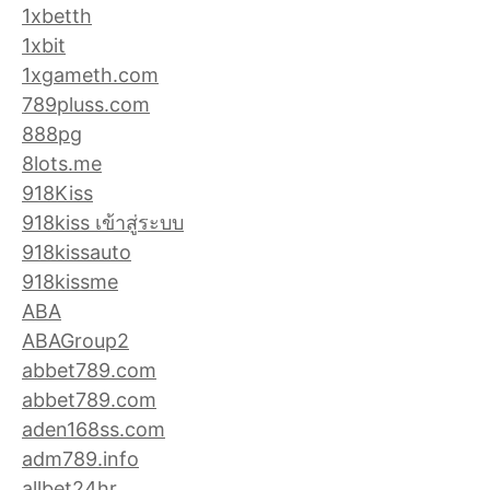
1xbetth
1xbit
1xgameth.com
789pluss.com
888pg
8lots.me
918Kiss
918kiss เข้าสู่ระบบ
918kissauto
918kissme
ABA
ABAGroup2
abbet789.com
abbet789.com
aden168ss.com
adm789.info
allbet24hr