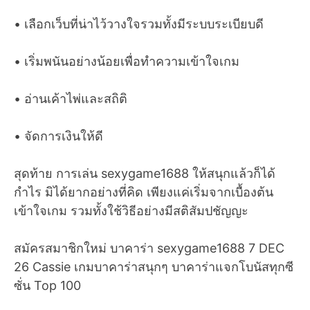
• เลือกเว็บที่น่าไว้วางใจรวมทั้งมีระบบระเบียบดี
• เริ่มพนันอย่างน้อยเพื่อทำความเข้าใจเกม
• อ่านเค้าไพ่และสถิติ
• จัดการเงินให้ดี
สุดท้าย การเล่น sexygame1688 ให้สนุกแล้วก็ได้
กำไร มิได้ยากอย่างที่คิด เพียงแค่เริ่มจากเบื้องต้น
เข้าใจเกม รวมทั้งใช้วิธีอย่างมีสติสัมปชัญญะ
สมัครสมาชิกใหม่ บาคาร่า sexygame1688 7 DEC
26 Cassie เกมบาคาร่าสนุกๆ บาคาร่าแจกโบนัสทุกซี
ซั่น Top 100