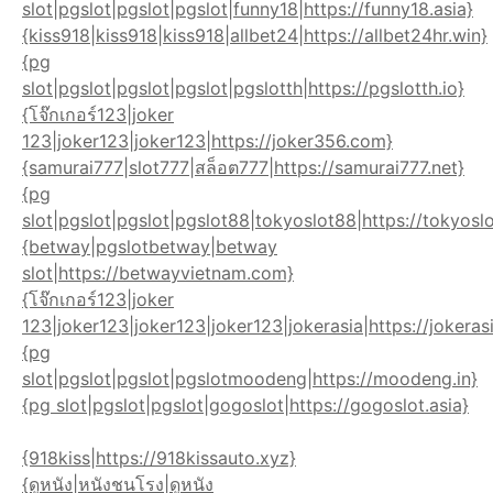
slot|pgslot|pgslot|pgslot|funny18|https://funny18.asia}
{kiss918|kiss918|kiss918|allbet24|https://allbet24hr.win}
{pg
slot|pgslot|pgslot|pgslot|pgslotth|https://pgslotth.io}
{โจ๊กเกอร์123|joker
123|joker123|joker123|https://joker356.com}
{samurai777|slot777|สล็อต777|https://samurai777.net}
{pg
slot|pgslot|pgslot|pgslot88|tokyoslot88|https://tokyos
{betway|pgslotbetway|betway
slot|https://betwayvietnam.com}
{โจ๊กเกอร์123|joker
123|joker123|joker123|joker123|jokerasia|https://jokerasi
{pg
slot|pgslot|pgslot|pgslotmoodeng|https://moodeng.in}
{pg slot|pgslot|pgslot|gogoslot|https://gogoslot.asia}
{918kiss|https://918kissauto.xyz}
{ดูหนัง|หนังชนโรง|ดูหนัง