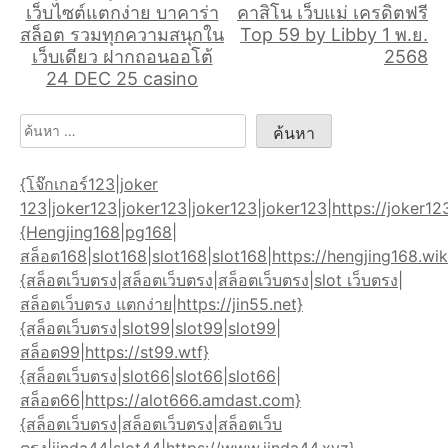
เว็บไซต์แตกง่าย บาคาร่า
คาสิโน เว็บแม่ เครดิตฟรี
สล็อต รวมทุกความสนุกใน
Top 59 by Libby 1 พ.ย.
เว็บเดียว ฝากถอนออโต้
2568
24 DEC 25 casino
ค้นหา
สำหรับ:
{โจ๊กเกอร์123|joker
123|joker123|joker123|joker123|joker123|https://joker12
{Hengjing168|pg168|
สล็อต168|slot168|slot168|slot168|https://hengjing168.wik
{สล็อตเว็บตรง|สล็อตเว็บตรง|สล็อตเว็บตรง|slot เว็บตรง|
สล็อตเว็บตรง แตกง่าย|https://jin55.net}
{สล็อตเว็บตรง|slot99|slot99|slot99|
สล็อต99|https://st99.wtf}
{สล็อตเว็บตรง|slot66|slot66|slot66|
สล็อต66|https://alot666.amdast.com}
{สล็อตเว็บตรง|สล็อตเว็บตรง|สล็อตเว็บ