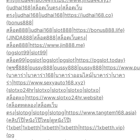
ตรง|jinda44|slot44|https://www.jinda44.xyz}
{judhai168|สล็อตเว็บตรง|สล็อตเว็บ
ตรง|judhai168|judhai168|https://judhai168.co}
{bonus888|
สล็อต888|judhai168|slot888|https://bonus888.life}
{JINDA888|สล็อต888|สล็อตเว็บตรง|
สล็อต888|https://www.jin888.me}
{pgslot99|slot99|
สล็อต99|pgslot|pgslot|pgslot|https://pgslot.today}
{พุซซี่888|pussy888|pussy888|pussy888|https://www.pu
{บาคาร่า|บาคาร่า168|บาคาร่าออนไลน์|บาคาร่า|บาคา
ร่า|https://www.sexyauto168.xyz}
{slotxo24hr|slotxo|slotxo|slotxo|slotxo|
สล็อตxo|https://www.slotxo24hr.website}
{สล็อตทดลอง|สล็อตเว็บ
ตรง|slotpg|slotpg|slotpg|https://www.tangtem168.asia}
{คลิปโป๊|หนังโป๊ไทย|ดูหนังโป๊}
{1xbet|1xbetth|1xbetth|1xbetth|https://1xbetth.vip}
{pg