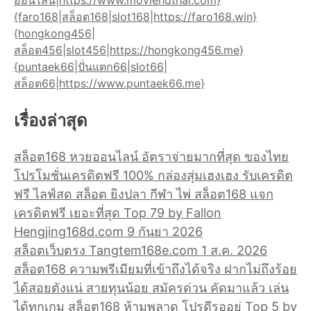
ออนไลน์|https://www.moviehdthai.com}
{faro168|สล็อต168|slot168|https://faro168.win}
{hongkong456|
สล็อต456|slot456|https://hongkong456.me}
{puntaek66|ปั่นแตก66|slot66|
สล็อต66|https://www.puntaek66.me}
เรื่องล่าสุด
สล็อต168 หวยออนไลน์ อัตราจ่ายมากที่สุด ของไทย
โปรโมชั่นเครดิตฟรี 100% กล่องสุ่มเฮงเฮง รับเครดิต
ฟรี ไลฟ์สด สล็อต ยิงปลา กีฬา ไพ่ สล็อต168 แจก
เครดิตฟรี เยอะที่สุด Top 79 by Fallon
Hengjing168d.com 9 กันยา 2026
สล็อตเว็บตรง Tangtem168e.com 1 ส.ค. 2026
สล็อต168 ความพรีเมียมที่เข้าถึงได้จริง ฝากไม่ถึงร้อย
ได้สอยตังแน่ สายทุนน้อย สมัครด่วน คัดมาแล้ว เล่น
ได้ทุกเกม สล็อต168 ห้ามพลาด โปรดีรออยู่ Top 5 by