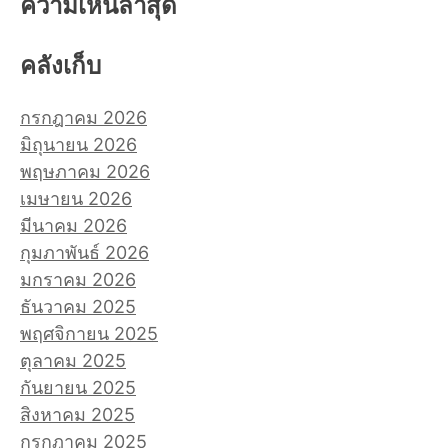
ความเห็นล่าสุด
คลังเก็บ
กรกฎาคม 2026
มิถุนายน 2026
พฤษภาคม 2026
เมษายน 2026
มีนาคม 2026
กุมภาพันธ์ 2026
มกราคม 2026
ธันวาคม 2025
พฤศจิกายน 2025
ตุลาคม 2025
กันยายน 2025
สิงหาคม 2025
กรกฎาคม 2025