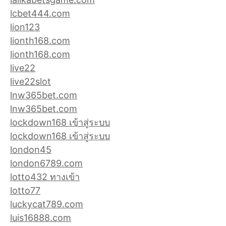
lcbet444.com
lion123
lionth168.com
lionth168.com
live22
live22slot
lnw365bet.com
lnw365bet.com
lockdown168 เข้าสู่ระบบ
lockdown168 เข้าสู่ระบบ
london45
london6789.com
lotto432 ทางเข้า
lotto77
luckycat789.com
luis16888.com