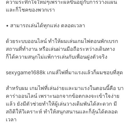
ความระทึกใจใหม่ๆเพราะผลขึ้นอยู่กับการวางแผน
และก็โชคของพวกเรา
• สามารถเล่นได้ทุกแห่ง ตลอดเวลา
ด้วยระบบออนไลน์ ทำให้ผมเล่นเกมไพ่ตอนพักเบรก
สถานที่ทำงาน หรือเล่นผ่านมือถือระหว่างเดินทาง
ก็ได้ความสนุกไม่แพ้การเล่นกับเพื่อนฝูงตัวจริง
sexygame1688k เกมส์ไพ่ที่มาแรงแล้วก็ผมชอบที่สุด
สำหรับผม เกมไพ่ที่เล่นง่ายและมาแรงในตอนนี้คือ บา
คาร่าออนไลน์ เพราะนอกจากข้อตกลงจะเข้าใจง่าย
แล้ว ยังมีตัวช่วยทำให้ผู้เล่นวางเดิมพันได้สะดวก มี
สถิติให้วิเคราะห์ ทำให้สนุกสนานและก็ลุ้นได้ตลอด
เวลา