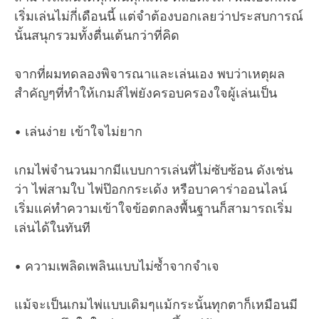
เริ่มเล่นไม่กี่เดือนนี้ แต่จำต้องบอกเลยว่าประสบการณ์
นั้นสนุกรวมทั้งตื่นเต้นกว่าที่คิด
จากที่ผมทดลองพิจารณาและเล่นเอง พบว่าเหตุผล
สำคัญๆที่ทำให้เกมส์ไพ่ยังครอบครองใจผู้เล่นเป็น
• เล่นง่าย เข้าใจไม่ยาก
เกมไพ่จำนวนมากมีแบบการเล่นที่ไม่ซับซ้อน ดังเช่น
ว่า ไพ่สามใบ ไพ่ป๊อกกระเด้ง หรือบาคาร่าออนไลน์
เริ่มแค่ทำความเข้าใจข้อตกลงพื้นฐานก็สามารถเริ่ม
เล่นได้ในทันที
• ความเพลิดเพลินแบบไม่ซ้ำจากจำเจ
แม้จะเป็นเกมไพ่แบบเดิมๆแม้กระนั้นทุกตาก็เหมือนมี