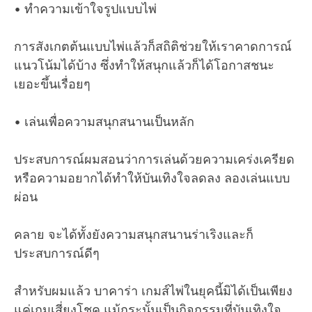
• ทำความเข้าใจรูปแบบไพ่
การสังเกตต้นแบบไพ่แล้วก็สถิติช่วยให้เราคาดการณ์
แนวโน้มได้บ้าง ซึ่งทำให้สนุกแล้วก็ได้โอกาสชนะ
เยอะขึ้นเรื่อยๆ
• เล่นเพื่อความสนุกสนานเป็นหลัก
ประสบการณ์ผมสอนว่าการเล่นด้วยความเคร่งเครียด
หรือความอยากได้ทำให้บันเทิงใจลดลง ลองเล่นแบบ
ผ่อน
คลาย จะได้ทั้งยังความสนุกสนานร่าเริงและก็
ประสบการณ์ดีๆ
สำหรับผมแล้ว บาคาร่า เกมส์ไพ่ในยุคนี้มิได้เป็นเพียง
แค่เกมเสี่ยงโชค แม้กระนั้นเป็นกิจกรรมที่บันเทิงใจ