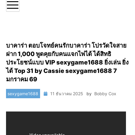
บาคาร่า ตอบโจทย์คนรักบาคาร่า โปรวัดใจสาย
ฝาก 1,000 พูดคุยกับคนแจกไพ่ได้ ได้สิทธิ
ประโยชน์แบบ VIP sexygame1688 ยิ่งเล่น ยิ่ง
ได้ Top 31 by Cassie sexygame1688 7
มกราคม 69
sexygame1688
11 ธันวาคม 2025
by
Bobby Cox