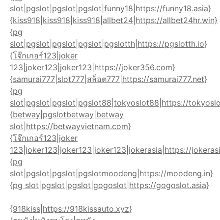
slot|pgslot|pgslot|pgslot|funny18|https://funny18.asia}
{kiss918|kiss918|kiss918|allbet24|https://allbet24hr.win}
{pg
slot|pgslot|pgslot|pgslot|pgslotth|https://pgslotth.io}
{โจ๊กเกอร์123|joker
123|joker123|joker123|https://joker356.com}
{samurai777|slot777|สล็อต777|https://samurai777.net}
{pg
slot|pgslot|pgslot|pgslot88|tokyoslot88|https://tokyos
{betway|pgslotbetway|betway
slot|https://betwayvietnam.com}
{โจ๊กเกอร์123|joker
123|joker123|joker123|joker123|jokerasia|https://jokerasi
{pg
slot|pgslot|pgslot|pgslotmoodeng|https://moodeng.in}
{pg slot|pgslot|pgslot|gogoslot|https://gogoslot.asia}
{918kiss|https://918kissauto.xyz}