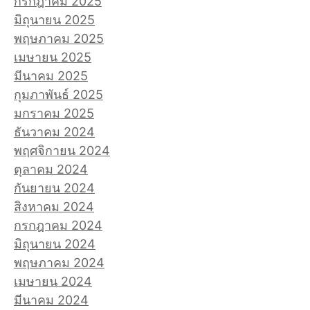
กรกฎาคม 2025
มิถุนายน 2025
พฤษภาคม 2025
เมษายน 2025
มีนาคม 2025
กุมภาพันธ์ 2025
มกราคม 2025
ธันวาคม 2024
พฤศจิกายน 2024
ตุลาคม 2024
กันยายน 2024
สิงหาคม 2024
กรกฎาคม 2024
มิถุนายน 2024
พฤษภาคม 2024
เมษายน 2024
มีนาคม 2024