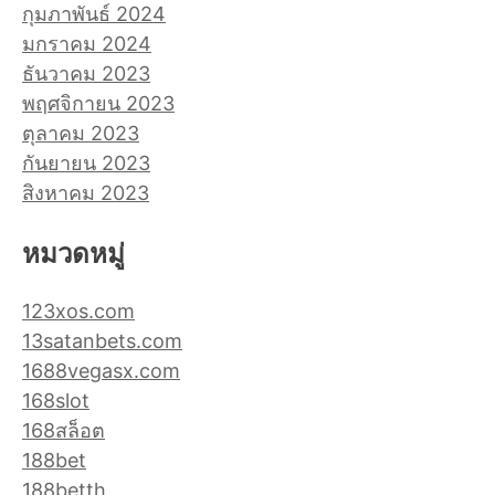
กุมภาพันธ์ 2024
มกราคม 2024
ธันวาคม 2023
พฤศจิกายน 2023
ตุลาคม 2023
กันยายน 2023
สิงหาคม 2023
หมวดหมู่
123xos.com
13satanbets.com
1688vegasx.com
168slot
168สล็อต
188bet
188betth