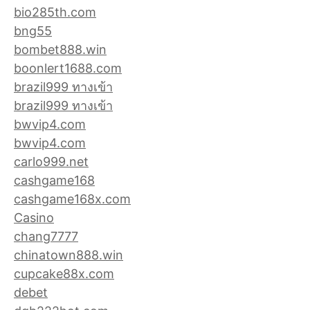
bio285th.com
bng55
bombet888.win
boonlert1688.com
brazil999 ทางเข้า
brazil999 ทางเข้า
bwvip4.com
bwvip4.com
carlo999.net
cashgame168
cashgame168x.com
Casino
chang7777
chinatown888.win
cupcake88x.com
debet