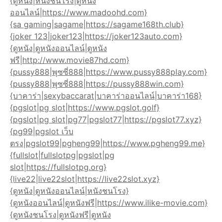
{ดูหนัง|หนังชนโรง|ดูหนัง
ออนไลน์|https://www.madoohd.com}
{sa gaming|sagame|https://sagame168th.club}
{joker 123|joker123|https://joker123auto.com}
{ดูหนัง|ดูหนังออนไลน์|ดูหนัง
ฟรี|http://www.movie87hd.com}
{pussy888|พุซซี่888|https://www.pussy888play.com}
{pussy888|พุซซี่888|https://pussy888win.com}
{บาคาร่า|sexybaccarat|บาคาร่าออนไลน์|บาคาร่า168}
{pgslot|pg slot|https://www.pgslot.golf}
{pgslot|pg slot|pg77|pgslot77|https://pgslot77.xyz}
{pg99|pgslot เว็บ
ตรง|pgslot99|pgheng99|https://www.pgheng99.me}
{fullslot|fullslotpg|pgslot|pg
slot|https://fullslotpg.org}
{live22|live22slot|https://live22slot.xyz}
{ดูหนัง|ดูหนังออนไลน์|หนังชนโรง}
{ดูหนังออนไลน์|ดูหนังฟรี|https://www.ilike-movie.com}
{ดูหนังชนโรง|ดูหนังฟรี|ดูหนัง