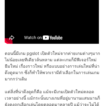
ตอนนี้มีเกม pgslot เปิดตัวใหม่จากค่ายเกมต่างๆมาก
ไม่น้อยเลยทีเดียวล้นหลาม แต่ละเกมก็มีฟีเจอร์ใหม่
ธีมใหม่ เรื่องราวใหม่ หรือแบบอย่างการเล่นใหม่ที่น่า
ดึงดูดมาก ซึ่งก็ทำให้พวกเรามีตัวเลือกในการเล่นเกม
มากกว่าเดิม
แต่สิ่งที่น่าดึงดูดก็คือ แม้จะมีเกมเปิดตัวใหม่ตลอด
เวลาอย่างนี้ แม้กระนั้นบางเกมที่อยู่มานานแสนนานก็
ยังคงถูกเลือกเล่นโดยตลอดมาหลายปี แม้ว่าจะไม่ได้