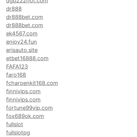
dgb222hot.com
dr888
dr888bet.com
dr888bet.com
ek4567.com
enjoy24.fun
erisauto.site
etbet16888.com
FAFA123
faro168
fcharoenkit168.com
finnivips.com
finnivips.com
fortune99vip.com
fox689ok.com
fullslot
fullslotpg