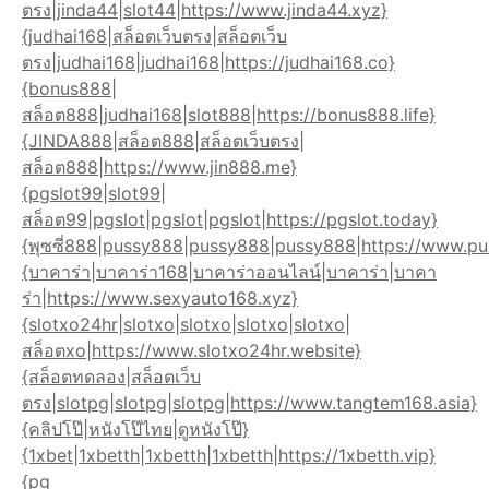
ตรง|jinda44|slot44|https://www.jinda44.xyz}
{judhai168|สล็อตเว็บตรง|สล็อตเว็บ
ตรง|judhai168|judhai168|https://judhai168.co}
{bonus888|
สล็อต888|judhai168|slot888|https://bonus888.life}
{JINDA888|สล็อต888|สล็อตเว็บตรง|
สล็อต888|https://www.jin888.me}
{pgslot99|slot99|
สล็อต99|pgslot|pgslot|pgslot|https://pgslot.today}
{พุซซี่888|pussy888|pussy888|pussy888|https://www.pu
{บาคาร่า|บาคาร่า168|บาคาร่าออนไลน์|บาคาร่า|บาคา
ร่า|https://www.sexyauto168.xyz}
{slotxo24hr|slotxo|slotxo|slotxo|slotxo|
สล็อตxo|https://www.slotxo24hr.website}
{สล็อตทดลอง|สล็อตเว็บ
ตรง|slotpg|slotpg|slotpg|https://www.tangtem168.asia}
{คลิปโป๊|หนังโป๊ไทย|ดูหนังโป๊}
{1xbet|1xbetth|1xbetth|1xbetth|https://1xbetth.vip}
{pg