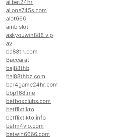
allbet24hr
allone745s.com
alot666
amb slot
askyouwin888 vip
av
ba88th.com
Baccarat
baj88thb
baj88thbz.com
bar4game24hr.com
bbp168.me
betboxclubs.com
betflixtikto
betflixtikto.info
betm4vip.com
betwin6666.com