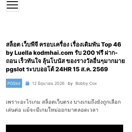
สล็อต เว็บพีจี ครอบเครื่อง เรื่องเดิมพัน Top 46
by Luella kodmhai.com รับ 200 ฟรี ฝาก-
ถอน เร็วทันใจ ลุ้นโบนัส ของรางวัลอื่นๆมากมาย
pgslot ระบบออโต้ 24HR 15 ส.ค. 2569
PGSlot
12 มิถุนายน 2026
by
Bobby Cox
เพราะอะไรเกม สล็อตเว็บตรง บางเกมถึงยังถูกเลือก
เล่นต่อ แม้จะมีเกมใหม่ออกมาตลอดเวลา