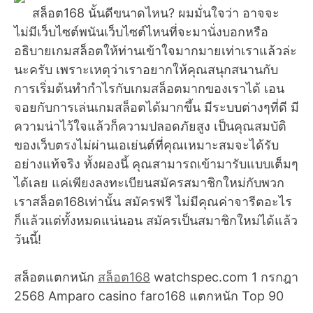
สล็อต168 นั้นดีขนาดไหน? ผมมั่นใจว่า อาจจะ
ไม่มีเว็บไซต์พนันเว็บไซต์ไหนที่จะมานั่งบอกหรือ
อธิบายเกมสล็อตให้ท่านเข้าใจมากมายเท่าเราแล้วล่ะ
นะครับ เพราะเหตุว่าเราอยากให้คุณสนุกสนานกับ
การเริ่มต้นทำกำไรกับเกมสล็อตมากของเราได้ เอน
จอยกับการเล่นเกมสล็อตได้มากขึ้น มีระบบต่างๆที่ดี มี
ความน่าไว้ใจแล้วก็ความปลอดภัยสูง เป็นคุณสมบัติ
ของเว็บตรงไม่ผ่านเอเย่นต์ที่คุณเหมาะสมจะได้รับ
อย่างแท้จริง ทั้งผองนี้ คุณสามารถเข้ามารับแบบเต็มๆ
ได้เลย แค่เพียงลงทะเบียนสมัครสมาชิกใหม่กับพวก
เราสล็อต168เท่านั้น สมัครฟรี ไม่มีคุณค่าจารีตอะไร
ก็แล้วแต่ทั้งหมดแน่นอน สมัครเป็นสมาชิกใหม่ได้แล้ว
วันนี้!
สล็อตแตกหนัก
สล็อต168
watchspec.com 1 กรกฎา
2568 Amparo casino faro168 แตกหนัก Top 90