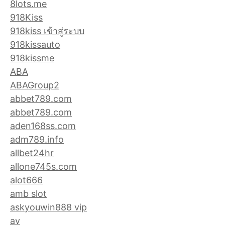
8lots.me
918Kiss
918kiss เข้าสู่ระบบ
918kissauto
918kissme
ABA
ABAGroup2
abbet789.com
abbet789.com
aden168ss.com
adm789.info
allbet24hr
allone745s.com
alot666
amb slot
askyouwin888 vip
av