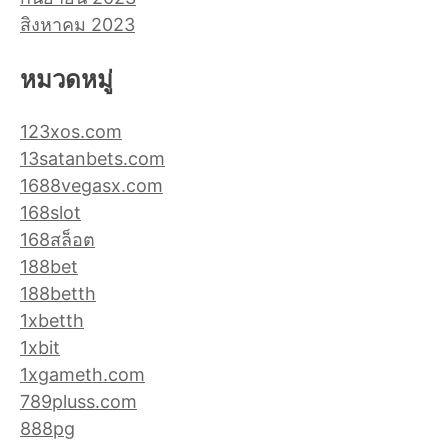
สิงหาคม 2023
หมวดหมู่
123xos.com
13satanbets.com
1688vegasx.com
168slot
168สล็อต
188bet
188betth
1xbetth
1xbit
1xgameth.com
789pluss.com
888pg