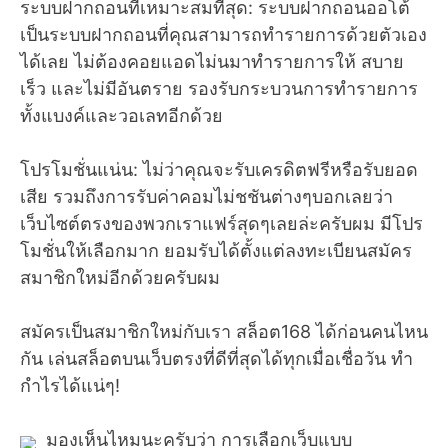
ระบบฝากถอนที่เหมาะสมที่สุด: ระบบฝากถอนออโต้
เป็นระบบฝากถอนที่คุณสามารถทำรายการด้วยตัวเอง
ได้เลย ไม่ต้องคอยแอดไม่นมาทำรายการให้ สบาย
เร็ว และไม่มีอันตราย รองรับกระบวนการทำรายการ
ทั้งแบงค์และวอเลทอีกด้วย
โปรโมชั่นแน่น: ไม่ว่าคุณจะรับเครดิตฟรีหรือรับยอด
เสีย รวมถึงการรับค่าคอมไม่ชชันต่างๆบอกเลยว่า
เว็บไซต์ตรงของพวกเราแฟร์สุดๆเลยล่ะครับผม มีโปร
โมชั่นให้เลือกมาก ยอมรับได้ตั้งแต่ลงทะเบียนสมัคร
สมาชิกใหม่อีกด้วยครับผม
สมัครเป็นสมาชิกใหม่กับเรา สล็อต168 ได้ก่อนคนไหน
กัน เล่นสล็อตบนเว็บตรงที่ดีที่สุดได้ทุกเมื่อเชื่อวัน ทำ
กำไรได้แน่ๆ!
มองเห็นไหมนะครับว่า การเลือกเว็บแบบ