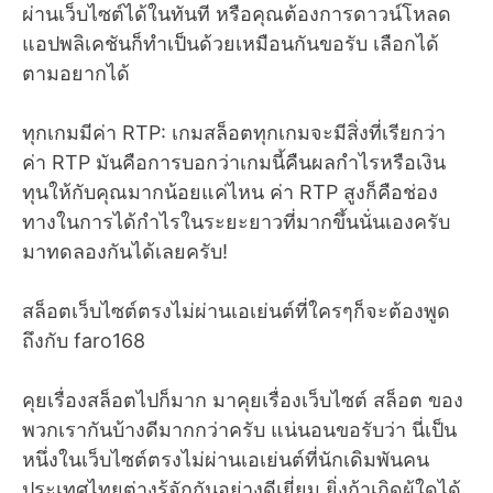
ผ่านเว็บไซต์ได้ในทันที หรือคุณต้องการดาวน์โหลด
แอปพลิเคชันก็ทำเป็นด้วยเหมือนกันขอรับ เลือกได้
ตามอยากได้
ทุกเกมมีค่า RTP: เกมสล็อตทุกเกมจะมีสิ่งที่เรียกว่า
ค่า RTP มันคือการบอกว่าเกมนี้คืนผลกำไรหรือเงิน
ทุนให้กับคุณมากน้อยแค่ไหน ค่า RTP สูงก็คือช่อง
ทางในการได้กำไรในระยะยาวที่มากขึ้นนั่นเองครับ
มาทดลองกันได้เลยครับ!
สล็อตเว็บไซต์ตรงไม่ผ่านเอเย่นต์ที่ใครๆก็จะต้องพูด
ถึงกับ faro168
คุยเรื่องสล็อตไปก็มาก มาคุยเรื่องเว็บไซต์ สล็อต ของ
พวกเรากันบ้างดีมากกว่าครับ แน่นอนขอรับว่า นี่เป็น
หนึ่งในเว็บไซต์ตรงไม่ผ่านเอเย่นต์ที่นักเดิมพันคน
ประเทศไทยต่างรู้จักกันอย่างดีเยี่ยม ยิ่งถ้าเกิดผู้ใดได้