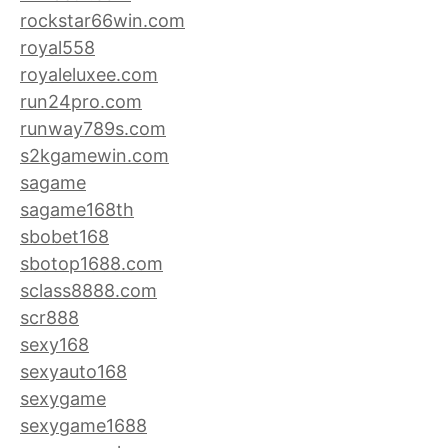
rockstar66win.com
royal558
royaleluxee.com
run24pro.com
runway789s.com
s2kgamewin.com
sagame
sagame168th
sbobet168
sbotop1688.com
sclass8888.com
scr888
sexy168
sexyauto168
sexygame
sexygame1688