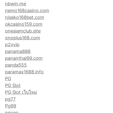
nbwin.me
nemo168casino.com
niseko168bet.com
okcasino159.com
onesiamclub.site
onoplus168.com
p2vvip
panama888
pananthai99.com
panda555
paramax1688.info
PG
PG Slot
PG Slot เว็บใหม่
pg77
Pg99
pgceo