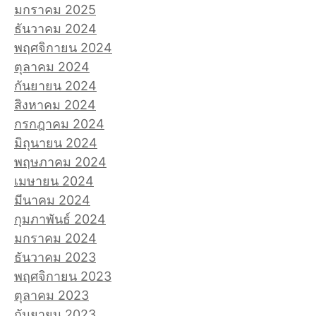
มกราคม 2025
ธันวาคม 2024
พฤศจิกายน 2024
ตุลาคม 2024
กันยายน 2024
สิงหาคม 2024
กรกฎาคม 2024
มิถุนายน 2024
พฤษภาคม 2024
เมษายน 2024
มีนาคม 2024
กุมภาพันธ์ 2024
มกราคม 2024
ธันวาคม 2023
พฤศจิกายน 2023
ตุลาคม 2023
กันยายน 2023