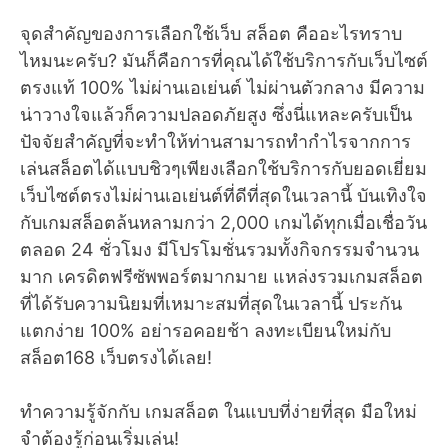
จุดสำคัญของการเลือกใช้เว็บ สล็อต คืออะไรทราบ
ไหมนะครับ? มันก็คือการที่คุณได้ใช้บริการกับเว็บไซต์
ตรงแท้ 100% ไม่ผ่านเอเย่นต์ ไม่ผ่านตัวกลาง มีความ
น่าวางใจแล้วก็ความปลอดภัยสูง ซึ่งนี่แหละครับเป็น
ปัจจัยสำคัญที่จะทำให้ท่านสามารถทำกำไรจากการ
เล่นสล็อตได้แบบชิวๆเพียงเลือกใช้บริการกับยอดเยี่ยม
เว็บไซต์ตรงไม่ผ่านเอเย่นต์ที่ดีที่สุดในเวลานี้ บันเทิงใจ
กับเกมสล็อตล้นหลามกว่า 2,000 เกมได้ทุกเมื่อเชื่อวัน
ตลอด 24 ชั่วโมง มีโปรโมชั่นรวมทั้งกิจกรรมจำนวน
มาก เครดิตฟรีซัพพอร์ตมากมาย แหล่งรวมเกมสล็อต
ที่ได้รับความนิยมที่เหมาะสมที่สุดในเวลานี้ ประกัน
แตกง่าย 100% อย่ารอคอยช้า ลงทะเบียนใหม่กับ
สล็อต168 เว็บตรงได้เลย!
ทำความรู้จักกับ เกมสล็อต ในแบบที่ง่ายที่สุด มือใหม่
จำต้องรู้ก่อนเริ่มเล่น!