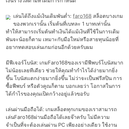
เงินรางวัลตามที่ได้มีการกำหนด
เล่นได้ถึงแม้เงินเดิมพันต่ำ:
faro168
สล็อตบางเกม
ของพวกเรานั้น เริ่มต้นที่เบทละ 1 บาทเท่านั้น
ทำให้สามารถเริ่มต้นทำเงินได้แม้เงินที่ใช้ในการเดิม
พันจะน้อยก็ตาม เหมาะกับมือใหม่หรือสายทุนน้อยที่
อยากทดสอบเล่นเกมก่อนอีกด้วยครับผม
มีฟีเจอร์โบนัส: เกมFaro168ของเรามีฟีพบร์โบนัสมาก
ไม่น้อยเลยทีเดียว ช่วยให้คุณทำกำไรได้ง่ายมากยิ่ง
ขึ้น โบนัสแตกง่ายมากยิ่งขึ้น ไม่ว่าจะเป็นฟรีสปิน การ
ซื้อฟีพบร์ หรือตัวคูณก็ตาม บอกเลยว่า โอกาสในการ
ได้กำไรของคุณเปิดกว้างอยู่แล้วขอรับ
เล่นผ่านมือถือได้: เกมสล็อตทุกเกมของเราสามารถ
เล่นFaro168ผ่านมือถือได้เลยจ๊าครับ ไม่มีความ
จำเป็นที่จะต้องเล่นผ่าน PC เพียงอย่างเดียว ใช้งาน