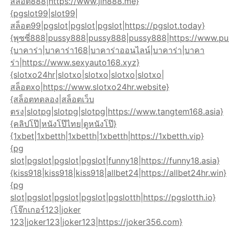
สล็อต888|https://www.jin888.me}
{pgslot99|slot99|
สล็อต99|pgslot|pgslot|pgslot|https://pgslot.today}
{พุซซี่888|pussy888|pussy888|pussy888|https://www.pu
{บาคาร่า|บาคาร่า168|บาคาร่าออนไลน์|บาคาร่า|บาคา
ร่า|https://www.sexyauto168.xyz}
{slotxo24hr|slotxo|slotxo|slotxo|slotxo|
สล็อตxo|https://www.slotxo24hr.website}
{สล็อตทดลอง|สล็อตเว็บ
ตรง|slotpg|slotpg|slotpg|https://www.tangtem168.asia}
{คลิปโป๊|หนังโป๊ไทย|ดูหนังโป๊}
{1xbet|1xbetth|1xbetth|1xbetth|https://1xbetth.vip}
{pg
slot|pgslot|pgslot|pgslot|funny18|https://funny18.asia}
{kiss918|kiss918|kiss918|allbet24|https://allbet24hr.win}
{pg
slot|pgslot|pgslot|pgslot|pgslotth|https://pgslotth.io}
{โจ๊กเกอร์123|joker
123|joker123|joker123|https://joker356.com}