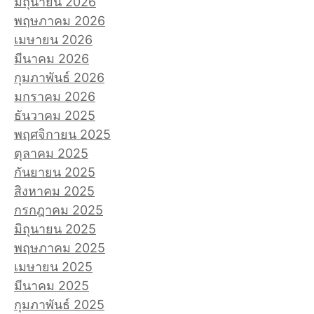
มิถุนายน 2026
พฤษภาคม 2026
เมษายน 2026
มีนาคม 2026
กุมภาพันธ์ 2026
มกราคม 2026
ธันวาคม 2025
พฤศจิกายน 2025
ตุลาคม 2025
กันยายน 2025
สิงหาคม 2025
กรกฎาคม 2025
มิถุนายน 2025
พฤษภาคม 2025
เมษายน 2025
มีนาคม 2025
กุมภาพันธ์ 2025