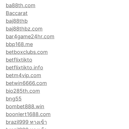
ba88th.com
Baccarat
baj88thb
baj88thbz.com
bar4game24hr.com
bbp168.me
betboxclubs.com
betflixtikto
betflixtikto.info
betm4vip.com
betwin6666.com
bio285th.com
bng55
bombet888.win
boonlert1688.com
brazil999 ทางเข้า