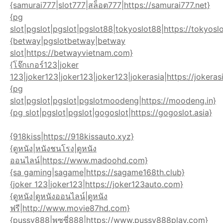
{samurai777|slot777|สล็อต777|https://samurai777.net}
{pg
slot|pgslot|pgslot|pgslot88|tokyoslot88|https://tokyos
{betway|pgslotbetway|betway
slot|https://betwayvietnam.com}
{โจ๊กเกอร์123|joker
123|joker123|joker123|joker123|jokerasia|https://jokerasi
{pg
slot|pgslot|pgslot|pgslotmoodeng|https://moodeng.in}
{pg slot|pgslot|pgslot|gogoslot|https://gogoslot.asia}
{918kiss|https://918kissauto.xyz}
{ดูหนัง|หนังชนโรง|ดูหนัง
ออนไลน์|https://www.madoohd.com}
{sa gaming|sagame|https://sagame168th.club}
{joker 123|joker123|https://joker123auto.com}
{ดูหนัง|ดูหนังออนไลน์|ดูหนัง
ฟรี|http://www.movie87hd.com}
{pussy888|พุซซี่888|https://www.pussy888play.com}