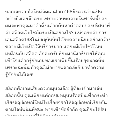
บอกเลยว่า มือใหม่หัดเล่นfaro168จึงควรอ่านเป็น
อย่างยิ่งเลยจ๊าครับ เพราะว่าบทความในพาร์ทนี้ของ
ผมจะพาคุณมาดำดิ่งแล้วก็ค้นหาคำตอบของปริศนาที่
ว่า สล็อตเว็บไซต์ตรง เป็นอย่างไร? แน่ๆครับว่า การ
เล่นสล็อต168ในปัจจุบันนั้นได้รับความนิยมอย่างกว้าง
ขวาง มีเว็บเปิดให้บริการมาก แต่จะมีเว็บไซต์ไหน
เหมือนกับ สล็อต อีกล่ะครับที่จะมานั่งอธิบายให้คุณ
เข้าใจแล้วก็รู้จักเกมของเราเพิ่มขึ้นเรื่อยๆขนาดนั้น
เพราะฉะนั้น ถ้าคุณไม่อยากพลาดล่ะก็ มาทำความ
รู้จักกันได้เลย!
สล็อตคือเกมเสี่ยงดวงหมุนวงล้อ: ผู้ที่จะเข้ามาเล่น
สล็อตนั้น คุณเพียงแค่กดปุ่มหมุนหรือสปินเพื่อกระทำ
เรียงสัญลักษณ์ใหม่ไปเรื่อยๆรอให้สัญลักษณ์เรียงกัน
ตามไลน์พนันที่ชนะ หากเข้าข้อจำกัด คุณก็จะได้รับ