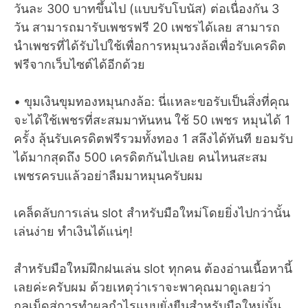
วันละ 300 บาทขึ้นไป (แบบรับโบนัส) ต่อเนื่องกัน 3
วัน สามารถมารับเพชรฟรี 20 เพชรได้เลย สามารถ
นำเพชรที่ได้รับไปใช้เพื่อการหมุนวงล้อเพื่อรับเครดิต
ฟรีจากเว็บไซต์ได้อีกด้วย
• ขุมเงินขุมทองหมุนกงล้อ: นี่แหละขอรับเป็นสิ่งที่คุณ
จะได้ใช้เพชรที่สะสมมาทันหน ใช้ 50 เพชร หมุนได้ 1
ครั้ง ลุ้นรับเครดิตฟรีรวมทั้งทอง 1 สลึงได้ทันที ยอมรับ
ได้มากสุดถึง 500 เครดิตกันไปเลย คนไหนสะสม
เพชรครบแล้วอย่าลืมมาหมุนครับผม
เคล็ดลับการเล่น slot สำหรับมือใหม่โดยยิ่งไปกว่านั้น
เล่นง่าย ทำเงินได้แน่ๆ!
สำหรับมือใหม่ฝึกฝนเล่น slot ทุกคน ต้องอ่านเนื้อหานี้
เลยค่ะครับผม ด้วยเหตุว่าเราจะพาคุณมาดูเลยว่า
กลเม็ดสู่การทำผลกำไรแบบยั่งยืนสำหรับมือใหม่นั้น