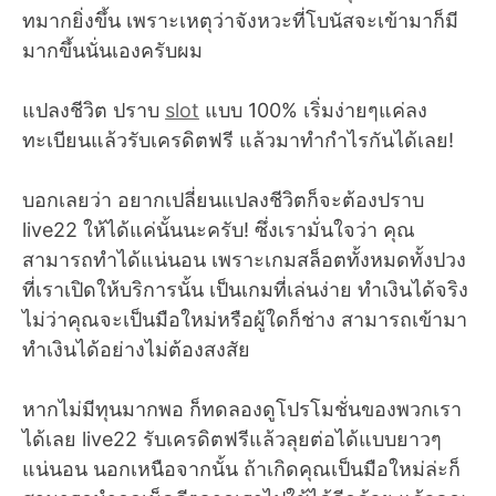
ทมากยิ่งขึ้น เพราะเหตุว่าจังหวะที่โบนัสจะเข้ามาก็มี
มากขึ้นนั่นเองครับผม
แปลงชีวิต ปราบ
slot
แบบ 100% เริ่มง่ายๆแค่ลง
ทะเบียนแล้วรับเครดิตฟรี แล้วมาทำกำไรกันได้เลย!
บอกเลยว่า อยากเปลี่ยนแปลงชีวิตก็จะต้องปราบ
live22 ให้ได้แค่นั้นนะครับ! ซึ่งเรามั่นใจว่า คุณ
สามารถทำได้แน่นอน เพราะเกมสล็อตทั้งหมดทั้งปวง
ที่เราเปิดให้บริการนั้น เป็นเกมที่เล่นง่าย ทำเงินได้จริง
ไม่ว่าคุณจะเป็นมือใหม่หรือผู้ใดก็ช่าง สามารถเข้ามา
ทำเงินได้อย่างไม่ต้องสงสัย
หากไม่มีทุนมากพอ ก็ทดลองดูโปรโมชั่นของพวกเรา
ได้เลย live22 รับเครดิตฟรีแล้วลุยต่อได้แบบยาวๆ
แน่นอน นอกเหนือจากนั้น ถ้าเกิดคุณเป็นมือใหม่ล่ะก็