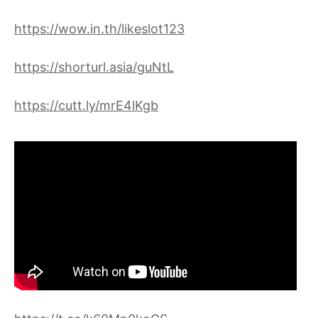
https://wow.in.th/likeslot123
https://shorturl.asia/guNtL
https://cutt.ly/mrE4lKgb