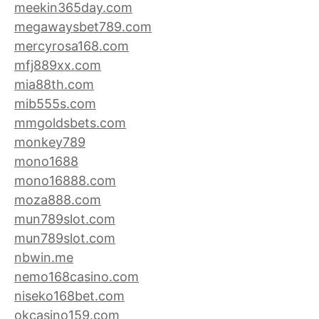
meekin365day.com
megawaysbet789.com
mercyrosa168.com
mfj889xx.com
mia88th.com
mib555s.com
mmgoldsbets.com
monkey789
mono1688
mono16888.com
moza888.com
mun789slot.com
mun789slot.com
nbwin.me
nemo168casino.com
niseko168bet.com
okcasino159.com