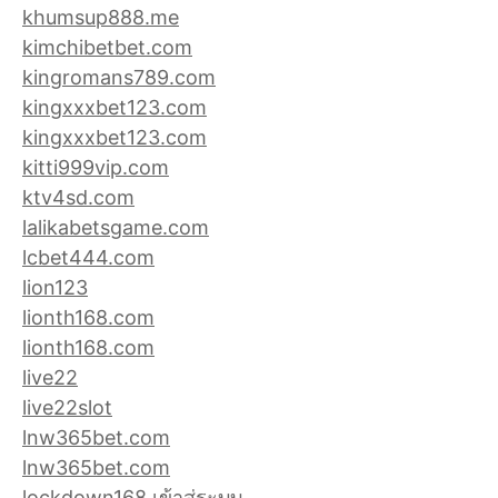
khumsup888.me
kimchibetbet.com
kingromans789.com
kingxxxbet123.com
kingxxxbet123.com
kitti999vip.com
ktv4sd.com
lalikabetsgame.com
lcbet444.com
lion123
lionth168.com
lionth168.com
live22
live22slot
lnw365bet.com
lnw365bet.com
lockdown168 เข้าสู่ระบบ