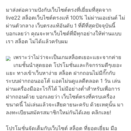
มาส่งต่อความปังกับเว็บไซต์ตรงที่เยี่ยมที่สุดจาก
live22 สล็อตเว็บไซต์ตรงแท้ 100% ไม่ผ่านเอเย่นต์ ไม่
ผ่านตัวกลาง เว็บตรงแท้อันดับ 1 ที่ดีที่สุดปัจจุบันนี้
บอกเลยว่า คุณจะหาเว็บไซต์ที่มีทุกอย่างให้ท่านแบบ
เรา สล็อต ไม่ได้แล้วครับผม
เพราะว่าไม่ว่าจะเป็นเกมสล็อตเยอะแยะจากค่าย
เกมชั้นนำสุดยอด โปรโมชั่นและกิจกรรมดีๆเยอะ
แยะ ทางเข้าเว็บหาง่าย สล็อต ฝากถอนไม่มีกั๊กกับ
ระบบฝากถอนออโต้ แอดไม่นดูแลดีตลอด 1 วัน เล่น
ผ่านเครื่องมืออะไรก็ได้ ไม่มีอย่างต่ำสำหรับเพื่อการ
ฝากถอนด้วย บอกเลยว่า เว็บไซต์ตรงที่ครบเครื่อง
ขนาดนี้ ไม่เล่นแล้วจะเสียดายนะครับ ด้วยเหตุนั้น มา
ลงทะเบียนสมัครสมาชิกใหม่กันได้เลย คลิกเลย!
โปรโมชั่นจัดเต็มกับเว็บไซต์ สล็อต ที่ยอดเยี่ยม มือ