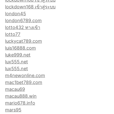
lockdown168 เข้าสู่ระบบ
london45
london6789.com
lotto432 ทางเข้า
lotto77
luckycat789.com
luis16888.com
luke999.net
lux555.net
lux555.net
m4newonline.com
mac1bet789.com
macau69
macau888.win
mario678.info
mars95