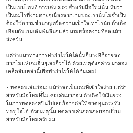
เป็นแบบไหน? การเล่น slot สำหรับมือใหม่นั้น นับว่า
เป็นอะไรที่ง่ายดายๆเนื่องจากเกมของเรานั้นไม่จำเป็น
ต้องใช้ความชำนาญหรือความเข้าใจเท่าไรนัก ถ้าเกิด
เทียบกับเกมเดิมพันอื่นๆแล้ว เกมสล็อตง่ายที่สุดแล้ว
ล่ะครับ
แต่ว่าแนวทางการทำกำไรให้ได้นั้นก็บางทีก็อาจจะ
ยากไม่แพ้เกมอื่นๆเลยก็ว่าได้ ด้วยเหตุดังกล่าว มาลอง
เคล็ดลับเหล่านี้เพื่อทำกำไรให้ได้กันเลย!
• ทดสอบเล่นก่อน: แม้ว่าจะเป็นเกมที่เข้าใจง่าย แต่ว่า
สำหรับมือใหม่ที่ไม่เคยเล่นมาก่อน ถ้าเกิดใช้เงินจรง
ในการทดลองสปินไปเลยก็อาจก่อให้ขาดทุนกระทั่ง
หดหู่ใจได้ ด้วยเหตุนั้น ทดลองเล่นก่อนจะยอดเยี่ยม
สำหรับมือใหม่ครับผม