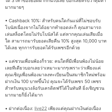
ได้ 3 เท่าของยอดฝากกันไปเลย บอกเลยครับว่าคุ้มค่า
มากมายๆ
• Cashback 10%: สำหรับคนใดกันแน่ที่ไม่ชอบรับ
โบนัสเนื่องจากไม่ได้อยากทำยอดล่ะก็ คุณสามารถ
เล่นสล็อตโดยไม่รับโบนัสได้ แต่หากคุณเล่นเสียเมื่อ
ใด สามารถมารับยอดเสียคืน 10% สูงสุด 10,000 บาท
ได้เลย ทุกการรับยอดได้รับเพชรอีกด้วย
• แค่ชวนเพื่อนพ้องก็รวย: คนใดที่มีเพื่อนพ้องไม่น้อย
เลยทีเดียวบอกเลยว่าเหมาะมากๆเพราะว่าเพียงแค่
คุณเชิญเพื่อนพ้องมาลงทะเบียนเป็นสมาชิกใหม่พร้อม
ฝากเงิน 100 บาทขึ้นไป คุณจะได้รับเพชร 50 เพชร
สำหรับหมุนวงล้อรับเครดิตฟรีได้ในทันที ยิ่งเชิญชวน
มากมายก็ยิ่งได้มาก
• ฝากต่อเนื่อง:
live22
เพียงแต่คุณฝากเงินต่อเนื่อง