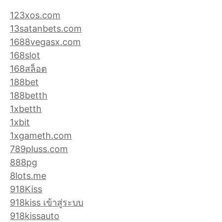
123xos.com
13satanbets.com
1688vegasx.com
168slot
168สล็อต
188bet
188betth
1xbetth
1xbit
1xgameth.com
789pluss.com
888pg
8lots.me
918Kiss
918kiss เข้าสู่ระบบ
918kissauto