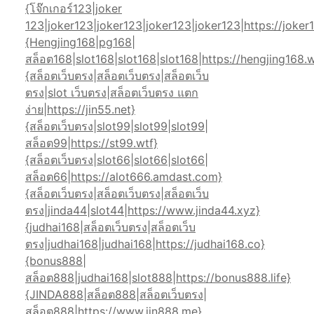
{โจ๊กเกอร์123|joker
123|joker123|joker123|joker123|joker123|https://joker
{Hengjing168|pg168|
สล็อต168|slot168|slot168|slot168|https://hengjing168.w
{สล็อตเว็บตรง|สล็อตเว็บตรง|สล็อตเว็บ
ตรง|slot เว็บตรง|สล็อตเว็บตรง แตก
ง่าย|https://jin55.net}
{สล็อตเว็บตรง|slot99|slot99|slot99|
สล็อต99|https://st99.wtf}
{สล็อตเว็บตรง|slot66|slot66|slot66|
สล็อต66|https://alot666.amdast.com}
{สล็อตเว็บตรง|สล็อตเว็บตรง|สล็อตเว็บ
ตรง|jinda44|slot44|https://www.jinda44.xyz}
{judhai168|สล็อตเว็บตรง|สล็อตเว็บ
ตรง|judhai168|judhai168|https://judhai168.co}
{bonus888|
สล็อต888|judhai168|slot888|https://bonus888.life}
{JINDA888|สล็อต888|สล็อตเว็บตรง|
สล็อต888|https://www.jin888.me}