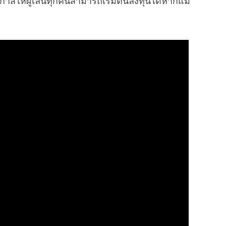
อกาสให้ผู้เล่นทุกคนสามารถเริ่มต้นลงทุนได้หากแม้