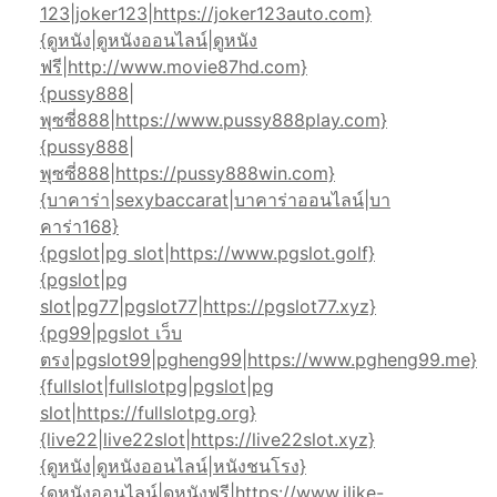
123|joker123|https://joker123auto.com}
{ดูหนัง|ดูหนังออนไลน์|ดูหนัง
ฟรี|http://www.movie87hd.com}
{pussy888|
พุซซี่888|https://www.pussy888play.com}
{pussy888|
พุซซี่888|https://pussy888win.com}
{บาคาร่า|sexybaccarat|บาคาร่าออนไลน์|บา
คาร่า168}
{pgslot|pg slot|https://www.pgslot.golf}
{pgslot|pg
slot|pg77|pgslot77|https://pgslot77.xyz}
{pg99|pgslot เว็บ
ตรง|pgslot99|pgheng99|https://www.pgheng99.me}
{fullslot|fullslotpg|pgslot|pg
slot|https://fullslotpg.org}
{live22|live22slot|https://live22slot.xyz}
{ดูหนัง|ดูหนังออนไลน์|หนังชนโรง}
{ดูหนังออนไลน์|ดูหนังฟรี|https://www.ilike-