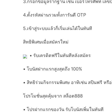
3.กรอกข้อมูลรากฐาน เช่น เบอร์โทรศัพท์ เลขบั
4.ตั้งรหัสผ่านรวมทั้งการันตี OTP
5.เข้าสู่ระบบแล้วก็เริ่มเล่นได้ในทันที
สิทธิพิเศษเมื่อสมัครใหม่
• รับเครดิตฟรีในทันทีหลังสมัคร
• โบนัสฝากแรกสูงสุดถึง 100%
• สิทธิร่วมกิจกรรมพิเศษ อาทิเช่น สปินฟรี หรือ
โปรโมชั่นสุดคุ้มจาก สล็อต888
• โปรฝากแรกของวัน รับโบนัสเพิ่มในทันที