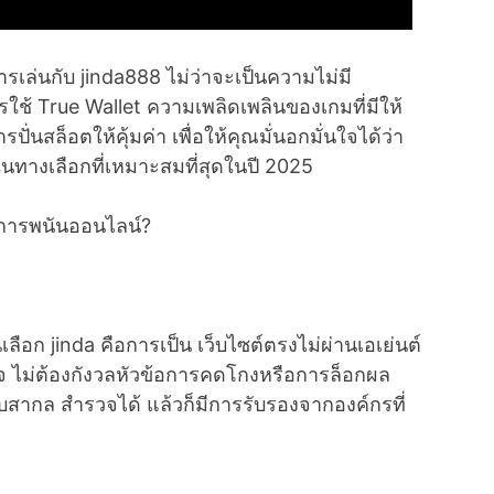
เล่นกับ jinda888 ไม่ว่าจะเป็นความไม่มี
ช้ True Wallet ความเพลิดเพลินของเกมที่มีให้
่นสล็อตให้คุ้มค่า เพื่อให้คุณมั่นอกมั่นใจได้ว่า
่งในทางเลือกที่เหมาะสมที่สุดในปี 2025
นการพนันออนไลน์?
เลือก jinda คือการเป็น เว็บไซต์ตรงไม่ผ่านเอเย่นต์
 ไม่ต้องกังวลหัวข้อการคดโกงหรือการล็อกผล
สากล สำรวจได้ แล้วก็มีการรับรองจากองค์กรที่