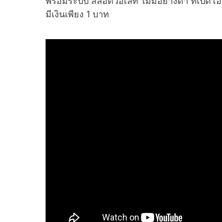
พร้อมระบบ สล็อตวอเลท ไม่มีอย่างต่ำ ที่เปิดโ
มีเงินเพียง 1 บาท