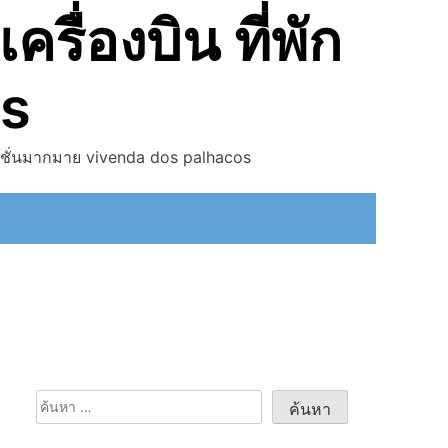
รื่องบิน ที่พัก
ls
ปรโมชั่นมากมาย vivenda dos palhacos
ค้นหา
สำหรับ: