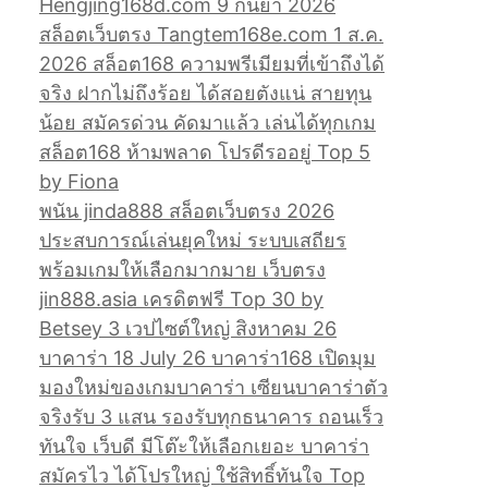
Hengjing168d.com 9 กันยา 2026
สล็อตเว็บตรง Tangtem168e.com 1 ส.ค.
2026 สล็อต168 ความพรีเมียมที่เข้าถึงได้
จริง ฝากไม่ถึงร้อย ได้สอยตังแน่ สายทุน
น้อย สมัครด่วน คัดมาแล้ว เล่นได้ทุกเกม
สล็อต168 ห้ามพลาด โปรดีรออยู่ Top 5
by Fiona
พนัน jinda888 สล็อตเว็บตรง 2026
ประสบการณ์เล่นยุคใหม่ ระบบเสถียร
พร้อมเกมให้เลือกมากมาย เว็บตรง
jin888.asia เครดิตฟรี Top 30 by
Betsey 3 เวปไซต์ใหญ่ สิงหาคม 26
บาคาร่า 18 July 26 บาคาร่า168 เปิดมุม
มองใหม่ของเกมบาคาร่า เซียนบาคาร่าตัว
จริงรับ 3 แสน รองรับทุกธนาคาร ถอนเร็ว
ทันใจ เว็บดี มีโต๊ะให้เลือกเยอะ บาคาร่า
สมัครไว ได้โปรใหญ่ ใช้สิทธิ์ทันใจ Top