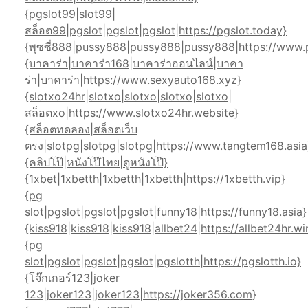
{pgslot99|slot99|
สล็อต99|pgslot|pgslot|pgslot|https://pgslot.today}
{พุซซี่888|pussy888|pussy888|pussy888|https://www.
{บาคาร่า|บาคาร่า168|บาคาร่าออนไลน์|บาคา
ร่า|บาคาร่า|https://www.sexyauto168.xyz}
{slotxo24hr|slotxo|slotxo|slotxo|slotxo|
สล็อตxo|https://www.slotxo24hr.website}
{สล็อตทดลอง|สล็อตเว็บ
ตรง|slotpg|slotpg|slotpg|https://www.tangtem168.asia
{คลิปโป๊|หนังโป๊ไทย|ดูหนังโป๊}
{1xbet|1xbetth|1xbetth|1xbetth|https://1xbetth.vip}
{pg
slot|pgslot|pgslot|pgslot|funny18|https://funny18.asia}
{kiss918|kiss918|kiss918|allbet24|https://allbet24hr.wi
{pg
slot|pgslot|pgslot|pgslot|pgslotth|https://pgslotth.io}
{โจ๊กเกอร์123|joker
123|joker123|joker123|https://joker356.com}