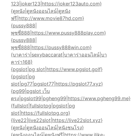
123|joker123|https://joker123auto.com}
{ดูหนัง|ดูหนังออนไลน์|ดูหนัง
ฟรี|http://www.movie87hd.com}
{pussy888|
พุซซี่888|https://www.pussy888play.com}
{pussy888|
พุซซี่888|https://pussy888win.com}
{บาคาร่า|sexybaccarat|บาคาร่าออนไลน์|บา
คาร่า168}
{pgslot|pg slot|https://www.pgslot.golf}
{pgslot|pg
slot|pg77|pgslot77|https://pgslot77.xyz}
{pg99|pgslot เว็บ
ตรง|pgslot99|pgheng99|https://www.pgheng99.me}
{fullslot|fullslotpg|pgslot|pg
slot|https://fullslotpg.org}
{live22|live22slot|https://live22slot.xyz}
{ดูหนัง|ดูหนังออนไลน์|หนังชนโรง}
{ดูหนังออนไลน์|ดูหนังฟรี|https://www.ilike-