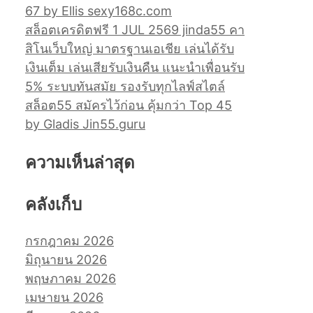
67 by Ellis sexy168c.com
สล็อตเครดิตฟรี 1 JUL 2569 jinda55 คา
สิโนเว็บใหญ่ มาตรฐานเอเชีย เล่นได้รับ
เงินเต็ม เล่นเสียรับเงินคืน แนะนำเพื่อนรับ
5% ระบบทันสมัย รองรับทุกไลฟ์สไตล์
สล็อต55 สมัครไว้ก่อน คุ้มกว่า Top 45
by Gladis Jin55.guru
ความเห็นล่าสุด
คลังเก็บ
กรกฎาคม 2026
มิถุนายน 2026
พฤษภาคม 2026
เมษายน 2026