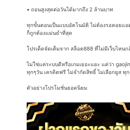
• ถอนสูงสุดต่อวันได้มากถึง 2 ล้านบาท
ทุกขั้นตอนเป็นแบบอัตโนมัติ ไม่ต้องรอคอยแอด
ก็ถูกต้องแม่นยำที่สุด
โปรเด็ดจัดเต็มจาก สล็อต888 ที่ไม่มีเว็บไหนกล้า
ไม่ใช่แค่ระบบดีหรือเกมเยอะแยะ แต่ว่า gaoji
ทุกๆวัน เครดิตฟรี ไม่จำกัดสิทธิ์ ไม่เลือกยูส ทุ
ตัวอย่างโปรโมชั่นยอดนิยม