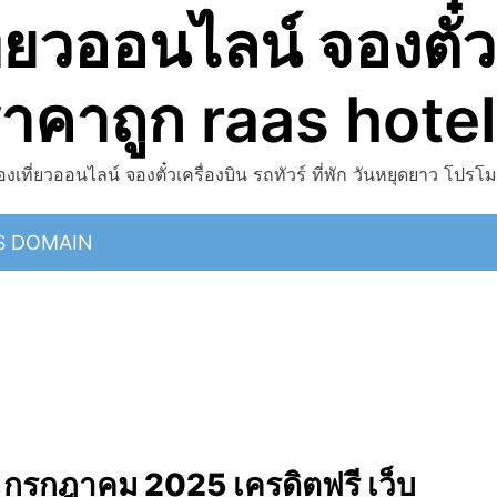
ยวออนไลน์ จองตั๋วเค
าคาถูก raas hote
องเที่ยวออนไลน์ จองตั๋วเครื่องบิน รถทัวร์ ที่พัก วันหยุดยาว โ
S DOMAIN
กรกฎาคม 2025 เครดิตฟรี เว็บ