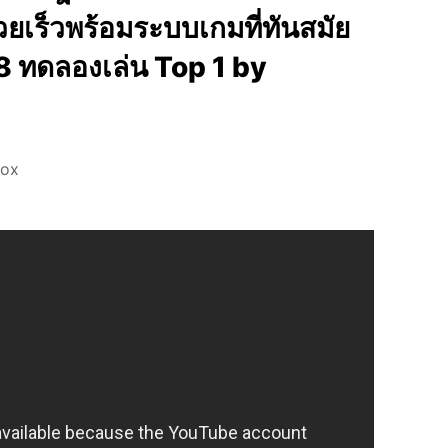
วยเร็วพร้อมระบบเกมที่ทันสมัย
88 ทดลองเล่น Top 1 by
Cox