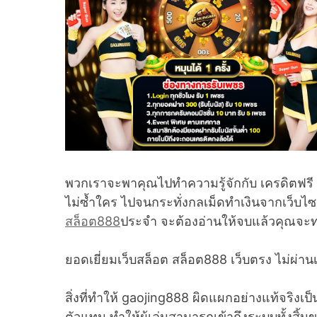
พวกเราจะพาคุณไปทำความรู้จักกับ เครดิตฟรี ทุก
ไม่ซ้ำใคร ไปจนกระทั่งกลเม็ดทำเงินจากเว็บไซ
สล็อต888
ประจำ จะต้องอ่านให้จบแล้วคุณจะทราบ
ยอดเยี่ยมเว็บสล็อต สล็อต888 เว็บตรง ไม่ผ่านเ
สิ่งที่ทำให้ gaojing888 ผิดแผกอย่างแท้จริงเ
ตัวแทน ทำให้ผู้เล่นสามารถเข้าถึงระบบทั้งสิ้น