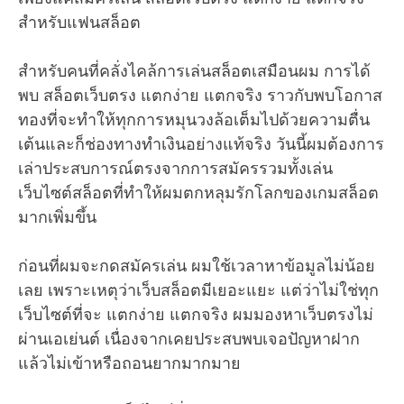
สำหรับแฟนสล็อต
สำหรับคนที่คลั่งไคล้การเล่นสล็อตเสมือนผม การได้
พบ สล็อตเว็บตรง แตกง่าย แตกจริง ราวกับพบโอกาส
ทองที่จะทำให้ทุกการหมุนวงล้อเต็มไปด้วยความตื่น
เต้นและก็ช่องทางทำเงินอย่างแท้จริง วันนี้ผมต้องการ
เล่าประสบการณ์ตรงจากการสมัครรวมทั้งเล่น
เว็บไซต์สล็อตที่ทำให้ผมตกหลุมรักโลกของเกมสล็อต
มากเพิ่มขึ้น
ก่อนที่ผมจะกดสมัครเล่น ผมใช้เวลาหาข้อมูลไม่น้อย
เลย เพราะเหตุว่าเว็บสล็อตมีเยอะแยะ แต่ว่าไม่ใช่ทุก
เว็บไซต์ที่จะ แตกง่าย แตกจริง ผมมองหาเว็บตรงไม่
ผ่านเอเย่นต์ เนื่องจากเคยประสบพบเจอปัญหาฝาก
แล้วไม่เข้าหรือถอนยากมากมาย