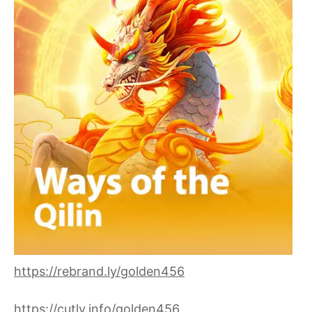
https://rebrand.ly/golden456
https://cutly.info/golden456