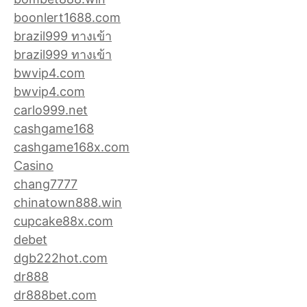
boonlert1688.com
brazil999 ทางเข้า
brazil999 ทางเข้า
bwvip4.com
bwvip4.com
carlo999.net
cashgame168
cashgame168x.com
Casino
chang7777
chinatown888.win
cupcake88x.com
debet
dgb222hot.com
dr888
dr888bet.com