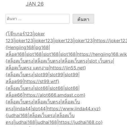
JAN 26
ค้นหา
สำหรับ:
{โจ๊กเกอร์123|joker
123|joker123|joker123|joker123|joker123|https://joker12
{Hengjing168|pg168|
สล็อต168|slot168|slot168|slot168|https://hengjing168.wik
{สล็อตเว็บตรง|สล็อตเว็บตรง|สล็อตเว็บตรง|slot เว็บตรง|
สล็อตเว็บตรง แตกง่าย|https://jin55.net}
{สล็อตเว็บตรง|slot99|slot99|slot99|
สล็อต99|https://st99.wtf}
{สล็อตเว็บตรง|slot66|slot66|slot66|
สล็อต66|https://alot666.amdast.com}
{สล็อตเว็บตรง|สล็อตเว็บตรง|สล็อตเว็บ
ตรง|jinda44|slot44|https://www.jinda44.xyz}
{judhai168|สล็อตเว็บตรง|สล็อตเว็บ
ตรง|judhai168|judhai168|https://judhai168.co}