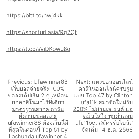
https://bitt.to/nwj4kk
https://shorturl.asia/Rg2Qt
https://t.co/sViDKowu8o
แนะแนว
Previous:
Ufawinner88
Next:
แทงบอลออนไลน์
เว็บบอลจ่ายจริง 100%
คาสิโนออนไลน์ครบรูป
เรื่อง
บอลสเต็ปเริ่ม 2 คู่ เหมือน
แบบ Top 47 by Clinton
ยกคาสิโนมาไว้ที่เดียว
ufa11k สมาชิกใหม่รับ
มาตรฐานสากล การัน
200% ไม่ผ่านเอเย่นต์ แอ
ตีความปลอดภัย
ดมินใส่ใจ ทุกคำตอบ
ufawinner88 ต้องเว็บนี้ดี
ufa11bet สมัครรับโบนัส
ที่สุดในตอนนี้ Top 51 by
จัดเต็ม 14 ธ.ค. 2568
Lashunda ufawinner 4