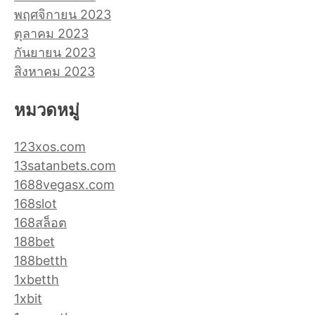
พฤศจิกายน 2023
ตุลาคม 2023
กันยายน 2023
สิงหาคม 2023
หมวดหมู่
123xos.com
13satanbets.com
1688vegasx.com
168slot
168สล็อต
188bet
188betth
1xbetth
1xbit