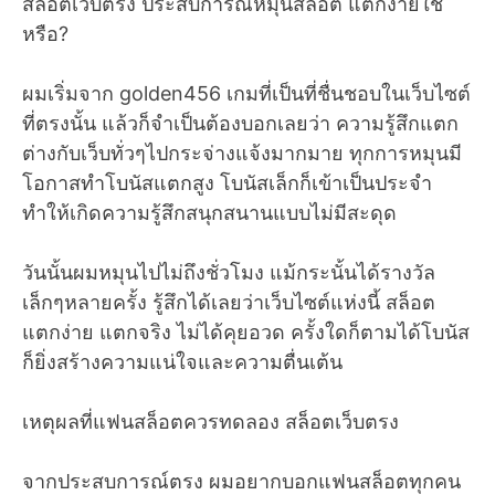
สล็อตเว็บตรง ประสบการณ์หมุนสล็อต แตกง่ายใช่
หรือ?
ผมเริ่มจาก golden456 เกมที่เป็นที่ชื่นชอบในเว็บไซต์
ที่ตรงนั้น แล้วก็จำเป็นต้องบอกเลยว่า ความรู้สึกแตก
ต่างกับเว็บทั่วๆไปกระจ่างแจ้งมากมาย ทุกการหมุนมี
โอกาสทำโบนัสแตกสูง โบนัสเล็กก็เข้าเป็นประจำ
ทำให้เกิดความรู้สึกสนุกสนานแบบไม่มีสะดุด
วันนั้นผมหมุนไปไม่ถึงชั่วโมง แม้กระนั้นได้รางวัล
เล็กๆหลายครั้ง รู้สึกได้เลยว่าเว็บไซต์แห่งนี้ สล็อต
แตกง่าย แตกจริง ไม่ได้คุยอวด ครั้งใดก็ตามได้โบนัส
ก็ยิ่งสร้างความแน่ใจและความตื่นเต้น
เหตุผลที่แฟนสล็อตควรทดลอง สล็อตเว็บตรง
จากประสบการณ์ตรง ผมอยากบอกแฟนสล็อตทุกคน