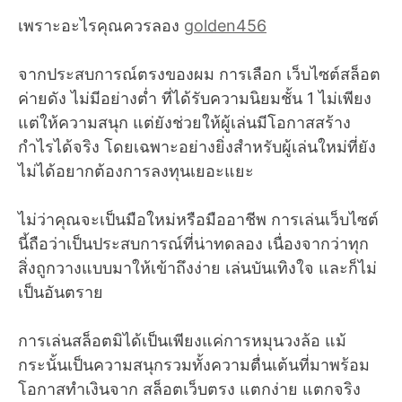
เพราะอะไรคุณควรลอง
golden456
จากประสบการณ์ตรงของผม การเลือก เว็บไซต์สล็อต
ค่ายดัง ไม่มีอย่างต่ำ ที่ได้รับความนิยมชั้น 1 ไม่เพียง
แต่ให้ความสนุก แต่ยังช่วยให้ผู้เล่นมีโอกาสสร้าง
กำไรได้จริง โดยเฉพาะอย่างยิ่งสำหรับผู้เล่นใหม่ที่ยัง
ไม่ได้อยากต้องการลงทุนเยอะแยะ
ไม่ว่าคุณจะเป็นมือใหม่หรือมืออาชีพ การเล่นเว็บไซต์
นี้ถือว่าเป็นประสบการณ์ที่น่าทดลอง เนื่องจากว่าทุก
สิ่งถูกวางแบบมาให้เข้าถึงง่าย เล่นบันเทิงใจ และก็ไม่
เป็นอันตราย
การเล่นสล็อตมิได้เป็นเพียงแค่การหมุนวงล้อ แม้
กระนั้นเป็นความสนุกรวมทั้งความตื่นเต้นที่มาพร้อม
โอกาสทำเงินจาก สล็อตเว็บตรง แตกง่าย แตกจริง