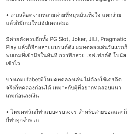
• เกมสล็อตจากหลายค่ายที่หมุนบันเทิงใจ แตกง่าย
แล้วก็มีเกมใหม่อัปเดตเสมอ
มีค่ายดังครบอีกทั้ง PG Slot, Joker, JILI, Pragmatic
Play แล้วก็อีกหลายแบรนด์ดัง ผมทดลองเล่นวันแรกก็
พบเกมที่เข้ามือในทันที กราฟิกสวย เอฟเฟกต์ดี โบนัส
เข้าไว
บางเกม
ufabet
มีโหมดทดลองเล่น ไม่ต้องใช้เครดิต
จริงก็ทดลองก่อนได้ เหมาะกับผู้ที่อยากทดสอบแนว
เกมก่อนลงเงิน
• โหมดพนันกีฬาแบบครบวงจร สำหรับสายบอลและก็
กีฬาทุกจำพวก