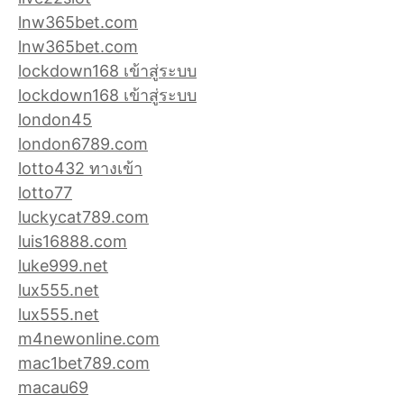
lnw365bet.com
lnw365bet.com
lockdown168 เข้าสู่ระบบ
lockdown168 เข้าสู่ระบบ
london45
london6789.com
lotto432 ทางเข้า
lotto77
luckycat789.com
luis16888.com
luke999.net
lux555.net
lux555.net
m4newonline.com
mac1bet789.com
macau69