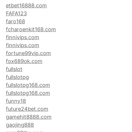
etbet16888.com
FAFA123
faro168
fcharoenkit168.com
finnivips.com
finnivips.com
fortune99vip.com
fox689ok.com
fullslot
fullslotpg
fullslotpg168.com
fullslotpg168.com
funny18
future24bet.com
gamehit8888.com
gaojing888