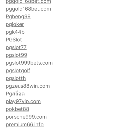
pggold168bet.com
pggold168bet.com
Pgheng99
pgjoker
pgk44b
PGSlot
pgslot77
pgslot99
pgslot999bets.com
pgslotgolf
pgslotth
pgzeus88win.com
Pgสล็อต
play97vip.com
pokbet88
porsche999.com
premium66.info