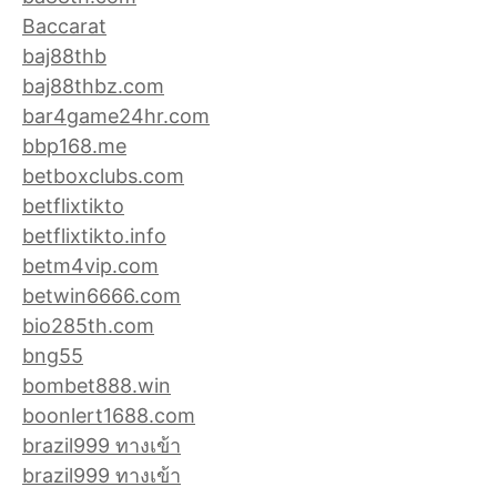
Baccarat
baj88thb
baj88thbz.com
bar4game24hr.com
bbp168.me
betboxclubs.com
betflixtikto
betflixtikto.info
betm4vip.com
betwin6666.com
bio285th.com
bng55
bombet888.win
boonlert1688.com
brazil999 ทางเข้า
brazil999 ทางเข้า