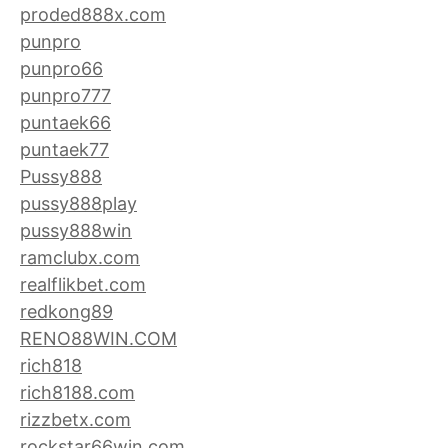
proded888x.com
punpro
punpro66
punpro777
puntaek66
puntaek77
Pussy888
pussy888play
pussy888win
ramclubx.com
realflikbet.com
redkong89
RENO88WIN.COM
rich818
rich8188.com
rizzbetx.com
rockstar66win.com