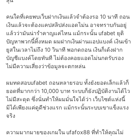
ลุ้น
คนใดที่เคยพบเว็บฝากเงินแล้วจำต้องรอ 10 นาที ถอน
เงินแล้วจะต้องแคปสลิปส่งแอดไม่น อาจทราบกันอยู่
แล้วว่ามันน่ารำคาญแค่ไหน แม้กระนั้น ufabet ยุติ
ปัญหาพวกนี้ทิ้งหมด ผมฝากเงินผ่านแอปแบงค์ เงินเข้า
ยูสในเวลาไม่ถึง 10 วินาที พอกดถอน เงินก็เด้งฝาก
บัญชีแบงค์โดยทันที ไม่ต้องคอยแอดไม่นกดรับรอง
ไม่มีความเสี่ยงว่าข้อมูลจะตกหล่น
ผมทดสอบufabet ถอนหลายรอบ ทั้งยังยอดเล็กแล้วก็
ยอดที่มากกว่า 10,000 บาท ระบบก็ยังปฏิบัติงานได้ไว
ไม่มีสะดุด ซึ่งนั่นทำให้ผมมั่นใจได้ว่า เว็บไซต์แห่งนี้
มิได้เพียงแค่ดูดีช่วงแรก แม้กระนั้นระบบเขาแข็งแรง
จริง
ความมากมายของเกมใน ufafox88 ที่ทำให้คุณไม่