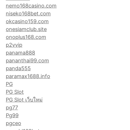
nemo168casino.com
niseko168bet.com
okcasino159.com
onesiamclub.site
onoplus168.com
p2vvip
panama888
pananthai99.com
panda555
paramax1688.info
PG
PG Slot
PG Slot เว็บใหม่
pg77
Pg99
pgceo