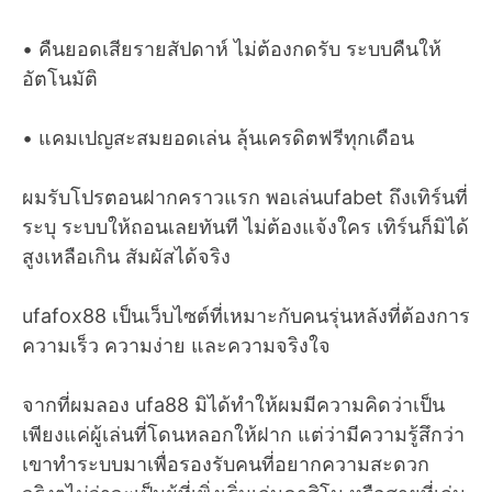
• คืนยอดเสียรายสัปดาห์ ไม่ต้องกดรับ ระบบคืนให้
อัตโนมัติ
• แคมเปญสะสมยอดเล่น ลุ้นเครดิตฟรีทุกเดือน
ผมรับโปรตอนฝากคราวแรก พอเล่นufabet ถึงเทิร์นที่
ระบุ ระบบให้ถอนเลยทันที ไม่ต้องแจ้งใคร เทิร์นก็มิได้
สูงเหลือเกิน สัมผัสได้จริง
ufafox88 เป็นเว็บไซต์ที่เหมาะกับคนรุ่นหลังที่ต้องการ
ความเร็ว ความง่าย และความจริงใจ
จากที่ผมลอง ufa88 มิได้ทำให้ผมมีความคิดว่าเป็น
เพียงแค่ผู้เล่นที่โดนหลอกให้ฝาก แต่ว่ามีความรู้สึกว่า
เขาทำระบบมาเพื่อรองรับคนที่อยากความสะดวก