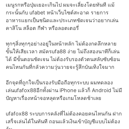
เมนูรกหรือปุ่มเยอะเกินไป ผมจะเลี่ยงโดยทันที แม้
กระนั้นกับ ufabet หน้าเว็บไซต์สะอาด รายการ
อาหารแยกเป็นชนิดและประเภทชัดเจนว่าอยากเล่น
คาสิโน สล็อต กีฬา หรือลอตเตอรี่
ทุกๆสิ่งทุกๆอย่างอยู่ในหน้าหลัก ไม่ต้องกดลึกหลาย
ขั้นให้เสียเวลา สมัครufa88 ง่าย ไม่ถึงสองนาทีก็เล่น
ได้ มีขั้นตอนชัดเจน ไม่ต้องรับรองตัวตนสลับซับซ้อน
คนไหนกันที่กลัวความวุ่นวายจะรู้สึกบันเทิงใจมาก
อีกจุดที่ถูกใจเป็นรองรับมือถือทุกระบบ ผมทดลอง
เล่นufafox88อีกทั้งผ่าน iPhone แล้วก็ Android ไม่มี
ปัญหาเรื่องหน้าจอหลุดหรือเกมโหลดช้าเลย
ufafox88 ระบบการคลังที่ไม่ต้องคอยคนไหนกัน ฝาก
เสร็จเล่นได้ในทันที ถอนแล้วเงินเข้าบัญชีแบบไม่ต้อง