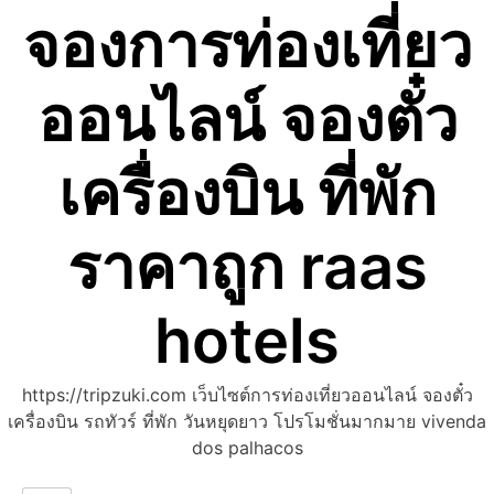
จองการท่องเที่ยว
Skip
to
content
ออนไลน์ จองตั๋ว
เครื่องบิน ที่พัก
ราคาถูก raas
hotels
https://tripzuki.com เว็บไซต์การท่องเที่ยวออนไลน์ จองตั๋ว
เครื่องบิน รถทัวร์ ที่พัก วันหยุดยาว โปรโมชั่นมากมาย vivenda
dos palhacos