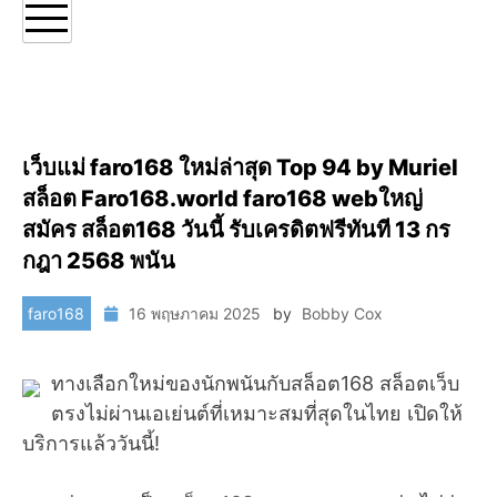
เว็บแม่ faro168 ใหม่ล่าสุด Top 94 by Muriel
สล็อต Faro168.world faro168 webใหญ่
สมัคร สล็อต168 วันนี้ รับเครดิตฟรีทันที 13 กร
กฎา 2568 พนัน
faro168
16 พฤษภาคม 2025
by
Bobby Cox
ทางเลือกใหม่ของนักพนันกับสล็อต168 สล็อตเว็บ
ตรงไม่ผ่านเอเย่นต์ที่เหมาะสมที่สุดในไทย เปิดให้
บริการแล้ววันนี้!