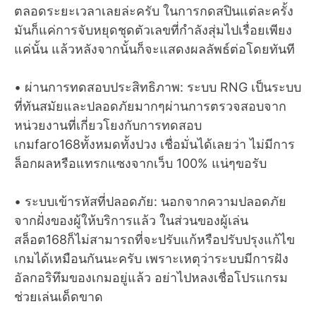
ตลอดระยะเวลาเลยล่ะครับ ในการกดสปินแต่ละครั้ง
มันก็แค่การจับหยุดชุดตัวเลขที่กำลังสุ่มไปเรื่อยเพียง
แค่นั้น แล้วหลังจากนั้นก็จะแสดงผลลัพธ์ต่อโดยทันที
• ผ่านการทดสอบประสิทธิภาพ: ระบบ RNG เป็นระบบ
ที่ทันสมัยและปลอดภัยมากๆผ่านการตรวจสอบจาก
หน่วยงานที่เกี่ยวโยงกับการทดสอบ
เกมfaro168ทั้งหมดทั้งปวง เชื่อมั่นได้เลยว่า ไม่มีการ
ล็อกผลหรือแทรกแซงจากเว็บ 100% แน่ๆขอรับ
• ระบบเข้ารหัสที่ปลอดภัย: นอกจากความปลอดภัย
จากฝั่งของผู้ให้บริการแล้ว ในส่วนของผู้เล่น
สล็อต168ก็ไม่สามารถที่จะปรับแก้หรือปรับปรุงแก้ไข
เกมได้เหมือนกันนะครับ เพราะเหตุว่าระบบมีการฝัง
อัลกอริทึมของเกมอยู่แล้ว อย่าไปหลงเชื่อโปรแกรม
ช่วยเล่นเด็ดขาด