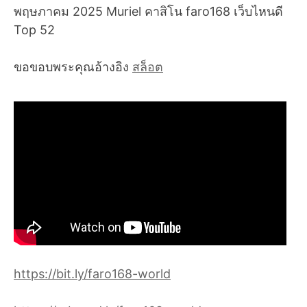
พฤษภาคม 2025 Muriel คาสิโน faro168 เว็บไหนดี
Top 52
ขอขอบพระคุณอ้างอิง
สล็อต
https://bit.ly/faro168-world