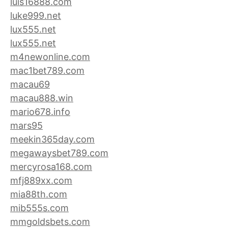
luis16888.com
luke999.net
lux555.net
lux555.net
m4newonline.com
mac1bet789.com
macau69
macau888.win
mario678.info
mars95
meekin365day.com
megawaysbet789.com
mercyrosa168.com
mfj889xx.com
mia88th.com
mib555s.com
mmgoldsbets.com