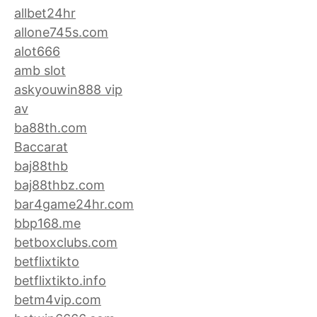
allbet24hr
allone745s.com
alot666
amb slot
askyouwin888 vip
av
ba88th.com
Baccarat
baj88thb
baj88thbz.com
bar4game24hr.com
bbp168.me
betboxclubs.com
betflixtikto
betflixtikto.info
betm4vip.com