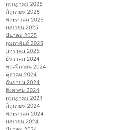
กรกฎาคม 2025
มิถุนายน 2025
พฤษภาคม 2025
เมษายน 2025
มีนาคม 2025
กุมภาพันธ์ 2025
มกราคม 2025
ธันวาคม 2024
พฤศจิกายน 2024
ตุลาคม 2024
กันยายน 2024
สิงหาคม 2024
กรกฎาคม 2024
มิถุนายน 2024
พฤษภาคม 2024
เมษายน 2024
มีนาคม 2024