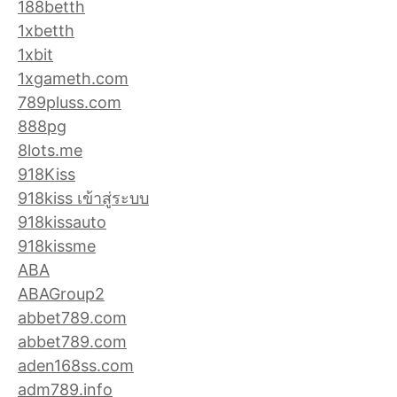
188betth
1xbetth
1xbit
1xgameth.com
789pluss.com
888pg
8lots.me
918Kiss
918kiss เข้าสู่ระบบ
918kissauto
918kissme
ABA
ABAGroup2
abbet789.com
abbet789.com
aden168ss.com
adm789.info