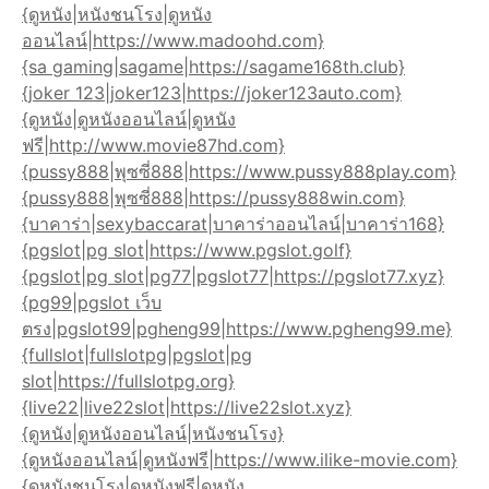
{ดูหนัง|หนังชนโรง|ดูหนัง
ออนไลน์|https://www.madoohd.com}
{sa gaming|sagame|https://sagame168th.club}
{joker 123|joker123|https://joker123auto.com}
{ดูหนัง|ดูหนังออนไลน์|ดูหนัง
ฟรี|http://www.movie87hd.com}
{pussy888|พุซซี่888|https://www.pussy888play.com}
{pussy888|พุซซี่888|https://pussy888win.com}
{บาคาร่า|sexybaccarat|บาคาร่าออนไลน์|บาคาร่า168}
{pgslot|pg slot|https://www.pgslot.golf}
{pgslot|pg slot|pg77|pgslot77|https://pgslot77.xyz}
{pg99|pgslot เว็บ
ตรง|pgslot99|pgheng99|https://www.pgheng99.me}
{fullslot|fullslotpg|pgslot|pg
slot|https://fullslotpg.org}
{live22|live22slot|https://live22slot.xyz}
{ดูหนัง|ดูหนังออนไลน์|หนังชนโรง}
{ดูหนังออนไลน์|ดูหนังฟรี|https://www.ilike-movie.com}
{ดูหนังชนโรง|ดูหนังฟรี|ดูหนัง