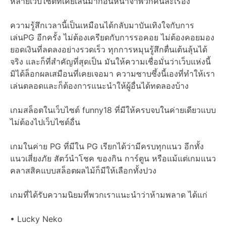
หลายเว็บไซต์ที่เคยเล่นมาก่อนหน้าจำพวกคนละเรื่อง
ความรู้สึกเวลานี้เป็นเหมือนได้กลับมาบันเทิงใจกับการ
เล่นPG อีกครั้ง ไม่ต้องเครียดกับการรอคอย ไม่ต้องคอยมอง
ยอดเงินที่ลดลงอย่างรวดเร็ว ทุกการหมุนรู้สึกตื่นเต้นลุ้นได้
จริง และก็ที่สำคัญที่สุดเป็น มันให้ความเชื่อมั่นว่าเว็บแห่งนี้
มิได้ล็อกผลเสมือนที่เคยเจอมา ความซาบซึ้งนี้เองที่ทำให้เรา
เล่นตลอดและก็ต้องการแนะนำให้ผู้อื่นได้ทดลองบ้าง
เกมสล็อตในเว็บไซต์ funny18 ที่มีให้ครบจบในค่ายเดียวแบบ
ไม่ต้องไปเว็บไซต์อื่น
เกมในค่าย PG ที่มีใน PG เรียกได้ว่ามีครบทุกแนว อีกทั้ง
แนวเสี่ยงภัย สัตว์นำโชค ของกิน การ์ตูน หรือแม้แต่เกมแนว
คลาสสิคแบบสล็อตผลไม้ก็มีให้เลือกทั้งปวง
เกมที่ได้รับความนิยมที่พวกเราแนะนำว่าห้ามพลาด ได้แก่
• Lucky Neko