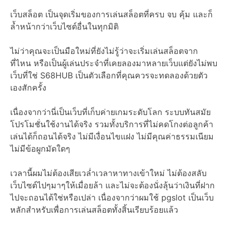
เว็บสล็อต เป็นจุดเริ่มของการเล่นสล็อตที่ครบ จบ คุ้ม และก็
ล้ำหน้ากว่าเว็บไซต์อื่นในทุกมิติ
ไม่ว่าคุณจะเป็นมือใหม่ที่ยังไม่รู้ว่าจะเริ่มเล่นสล็อตจาก
ที่ไหน หรือเป็นผู้เล่นประจำที่เคยลองมาหลายเว็บแต่ยังไม่พบ
เว็บที่ใช่ S68HUB เป็นตัวเลือกที่คุณควรจะทดลองด้วยตัว
เองสักครั้ง
เนื่องจากว่านี่เป็นเว็บที่เก็บค่ายเกมระดับโลก ระบบทันสมัย
โปรโมชั่นใช้งานได้จริง รวมทั้งบริการที่ไม่คดโกงต่อลูกค้า
เล่นได้ก็ถอนได้จริง ไม่มีเงื่อนไขแฝง ไม่มีคุณค่าธรรมเนียม
ไม่มีข้อผูกมัดใดๆ
เวลานี้ผมไม่ต้องเสียเวล่ำเวลาหาทางเข้าใหม่ ไม่ต้องสลับ
เว็บไซต์ไปๆมาๆให้เมื่อยล้า และไม่จะต้องนั่งลุ้นว่าเงินที่ฝาก
ไปจะถอนได้ใช่หรือเปล่า เนื่องจากว่าผมใช้ pgslot เป็นเว็บ
หลักสำหรับเพื่อการเล่นสล็อตทั้งสิ้นเรียบร้อยแล้ว