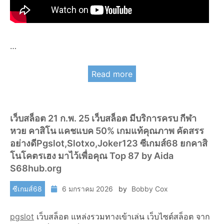
…
Read more
เว็บสล็อต 21 ก.พ. 25 เว็บสล็อต มีบริการครบ กีฬา
หวย คาสิโน แคชแบค 50% เกมแท้คุณภาพ คัดสรร
อย่างดีPgslot,Slotxo,Joker123 ซีเกมส์68 ยกคาสิ
โนโคตรเฮง มาไว้เพื่อคุณ Top 87 by Aida
S68hub.org
ซีเกมส์68
6 มกราคม 2026
by
Bobby Cox
pgslot
เว็บสล็อต แหล่งรวมทางเข้าเล่น เว็บไซต์สล็อต จาก