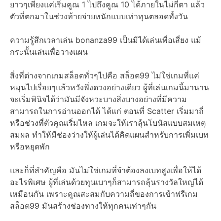
ยาวๆเพียงแค่เริ่มคูณ 1 ไปถึงคูณ 10 ได้ภายในไม่กี่ตา แล้ว
ตัวที่ตกมาในช่วงท้ายจ่ายหนักแบบเท่าทุนตลอดทั้งวัน
ความรู้สึกเวลาเล่น bonanza99 เป็นมิได้เล่นเพื่อเสี่ยง แม้
กระนั้นเล่นเพื่อวางแผน
สิ่งที่ต่างจากเกมสล็อตทั่วๆไปคือ สล็อต99 ไม่ใช่เกมที่แค่
หมุนไปเรื่อยๆแล้วหวังพึ่งดวงอย่างเดียว ผู้ที่เล่นเกมนี้มานาน
จะเริ่มพินิจได้ว่ามันมีจังหวะบางสิ่งบางอย่างที่มีความ
สามารถในการอ่านออกได้ ได้แก่ ตอนที่ Scatter เริ่มมาถี่
หรือช่วงที่ตัวคูณเริ่มไหล เกมจะให้เราลุ้นโบนัสแบบสมเหตุ
สมผล ทำให้มีช่องว่างให้ผู้เล่นได้คิดแผนสำหรับการเพิ่มเบท
หรือหยุดพัก
และก็ที่สำคัญคือ มันไม่ใช่เกมที่จำต้องลงเบทสูงเพื่อให้ได้
อะไรพิเศษ ผู้ที่เล่นด้วยทุนเบาๆก็สามารถลุ้นรางวัลใหญ่ได้
เหมือนกัน เพราะคูณสะสมกับความถี่ของการเข้าฟรีเกม
สล็อต99 มันสร้างช่องทางให้ทุกคนเท่าๆกัน