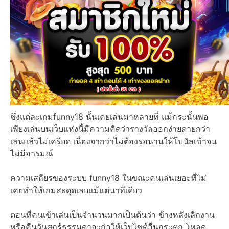
ซึ่งแต่ละเกมfunny18 นั้นเคยเล่นมาหลายที่ แม้กระนั้นพอ
เพียงเล่นบนเว็บแห่งนี้มีความคิดว่ารางวัลออกง่ายดายกว่า
เล่นแล้วไม่เครียด เนื่องจากว่าไม่ต้องรอนานให้โบนัสเข้าจน
ไม่มีอารมณ์
ความเสถียรของระบบ funny18 ในขณะคนเล่นเยอะที่ไม่
เคยทำให้เกมสะดุดเลยแม้แต่นาทีเดียว
ตอนที่คนเข้าเล่นเป็นจำนวนมากเป็นต้นว่า ข้างหลังเลิกงาน
หรือคืนวันศุกร์ธรรมดาจะก่อให้เว็บไซต์อื่นกระตุก โหลด