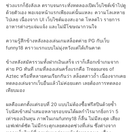
ช่วงแรกก็ยังลังเล ตราบจนกระทั่งทดลองเปิดเว็บไซต์เข้าไปดู
ด้วยตัวเอง พอเจอหน้าแรกเพียงแค่นั้นแหละ ความโลเลหาย
ไปเลย เนื่องจาก UI เว็บไซต์มองสะอาด โหลดไว รายการ
อาหารต่างๆแจ่มแจ้ง และไม่มีโฆษณากวนใจ
ความรู้สึกข้างหลังลองเล่นเกมสล็อตค่าย PG กับเว็บ
funny18 คราวแรกแบบไม่มุ่งหวังแต่ได้เกินคาด
ข้างหลังสมัครรวมทั้งฝากเงินเสร็จ เราก็เลือกเข้าเกมจาก
ค่าย PG ทันที เกมที่ลองเล่นครั้งแรกคือ Treasures of
Aztec หรือที่หลายคนเรียกกันว่า สล็อตสาวถ้ำ เนื่องจากเคย
ทดลองเล่นจากเว็บอื่นแล้วไม่ค่อยแตก เลยต้องการทดลอง
เทียบมอง
ผลคือแตกตั้งแต่รอบที่ 20 แบบไม่ต้องซื้อฟรีสปินด้วยซ้ำ
โบนัสเข้าสม่ำเสมอหลายรอบจนได้ผลกำไรมากยิ่งกว่า 5
เท่าของเงินทุน ภาพในเกมfunny18 ก็ลื่น ไม่มีสะดุด เสียง
เอฟเฟกต์ชัด ไม่มีกระตุกเลยตลอดช่วงที่เล่น ซึ่งต่างจาก