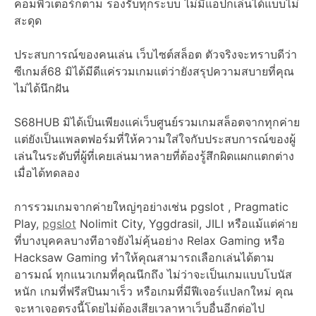
คอมพิวเตอร์ก็ตาม รองรับทุกระบบ ไม่มีแอปก็เล่นได้แบบไม่
สะดุด
ประสบการณ์ของคนเล่น เว็บไซต์สล็อต ตัวจริงจะทราบดีว่า
ซีเกมส์68 มิได้มีดีแค่รวมเกมแต่ว่ายังสรุปความสบายที่คุณ
ไม่ได้นึกฝัน
S68HUB มิได้เป็นเพียงแค่เว็บศูนย์รวมเกมสล็อตจากทุกค่าย
แต่ยังเป็นแพลตฟอร์มที่ให้ความใส่ใจกับประสบการณ์ของผู้
เล่นในระดับที่ผู้ที่เคยเล่นมาหลายที่ต้องรู้สึกผิดแผกแตกต่าง
เมื่อได้ทดลอง
การรวมเกมจากค่ายใหญ่ๆอย่างเช่น pgslot , Pragmatic
Play,
pgslot
Nolimit City, Yggdrasil, JILI หรือแม้แต่ค่าย
ที่บางบุคคลบางทีอาจยังไม่คุ้นอย่าง Relax Gaming หรือ
Hacksaw Gaming ทำให้คุณสามารถเลือกเล่นได้ตาม
อารมณ์ ทุกแนวเกมที่คุณนึกถึง ไม่ว่าจะเป็นเกมแบบโบนัส
หนัก เกมที่ฟรีสปินมาเร็ว หรือเกมที่มีฟีเจอร์แปลกใหม่ คุณ
จะหาเจอตรงนี้โดยไม่ต้องเสียเวลาหาเว็บอื่นอีกต่อไป