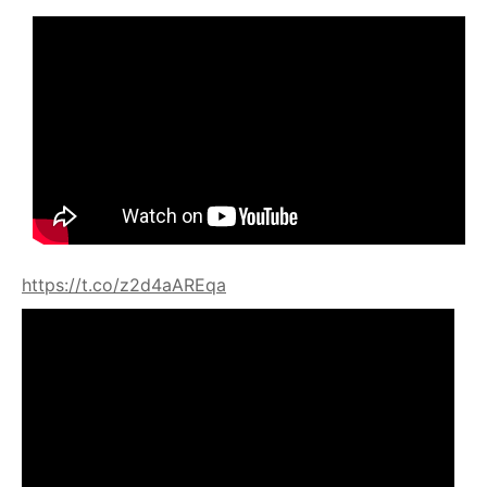
https://t.co/z2d4aAREqa