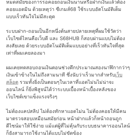
หมดสมัยของการรอคอยถอนเงินนานหรือฝากเงินแล้วต้อง
คอยแอดมิน ด้วยเหตุว่า ซีเกมส์68 ใช้ระบบอัตโนมัติเต็ม
แบบเร็วทันใจไม่มีสะดุด
ระบบฝาก-ถอนเป็นอีกหนึ่งต้นสายปลายเหตุที่ผมใช้วัดว่า
เว็บไซต์ไหนคือเว็บดี และ S68HUB ก็สอบผ่านแบบไม่ต้อง
สงสัยเลย ด้วยระบบอัตโนมัติเต็มแบบอย่างที่เร็วทันใจที่สุด
เท่าที่ผมเคยลองมา
ผมเคยทดสอบถอนเงินตอนช่วงดึกประมาณสองนาฬิกากว่าๆ
เงินเข้าข้างในไม่ถึงสามนาที ซึ่งนับว่าเร็วมากสำหรับ
เว็บ
สล็อต
รวมทั้งยิ่งเป็นตอนๆในเวลาที่แอดไม่นไม่น่าจะ
ออนไลน์ ก็ยิ่งพิสูจน์ได้ว่าระบบเบื้องหน้าเบื้องหลังของ
เว็บไซต์เขาแข็งแรงจริงๆ
ไม่ต้องแคปสลิป ไม่ต้องทักหาแอดไม่น ไม่ต้องคอยให้มีคน
มาตรวจสอบเหมือนสมัยก่อน หน้าฝากแล้วก็หน้าถอนถูก
ดีไซน์มาให้ใช้ง่าย แม้แต่ผู้ที่ไม่คุ้นกับระบบธนาคารออนไลน์
ก็ยังสามารถใช้งานได้แบบไม่ขัดข้อง