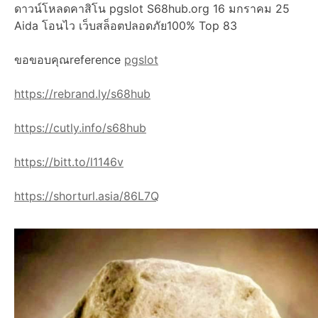
ดาวน์โหลดคาสิโน pgslot S68hub.org 16 มกราคม 25
Aida โอนไว เว็บสล็อตปลอดภัย100% Top 83
ขอขอบคุณreference
pgslot
https://rebrand.ly/s68hub
https://cutly.info/s68hub
https://bitt.to/l1146v
https://shorturl.asia/86L7Q