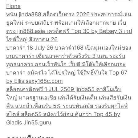
Fiona
พนัน jinda888 สล็อตเว็บตรง 2026 ประสบการณ์เล่น
ยุคใหม่ ระบบเสถียร พร้อมเกมให้เลือกมากมาย เว็บ
ตรง jin888.asia เครดิตฟรี Top 30 by Betsey 3 เวป
ไซต์ใหญ่ สิงหาคม 26
บาคาร่า 18 July 26 บาคาร่า168 เปิดมุมมองใหม่ของ
เกมบาคาร่า เซียนบาคาร่าตัวจริงรับ 3 แสน รองรับ
ทุกธนาคาร ถอนเร็วทันใจ เว็บดี มีโต๊ะให้เลือกเยอะ
บาคาร่า สมัครไว ได้โปรใหญ่ ใช้สิทธิ์ทันใจ Top 67
by Ellis sexy168c.com
สล็อตเครดิตฟรี 1 JUL 2569 jinda55 คาสิโนเว็บ
ใหญ่ มาตรฐานเอเชีย เล่นได้รับเงินเต็ม เล่นเสียรับเงิน
คืน แนะนำเพื่อนรับ 5% ระบบทันสมัย รองรับทุกไลฟ์
สไตล์ สล็อต55 สมัครไว้ก่อน คุ้มกว่า Top 45 by
Gladis Jin55.guru