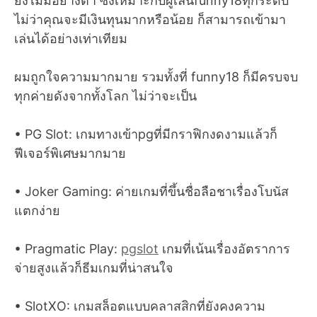
ยังไม่มีอย่างต่ำ ซึ่งเหมาะกับผู้เล่นfunny18ทุกระดับ
ไม่ว่าคุณจะมีเงินทุนมากหรือน้อย ก็สามารถเข้ามา
เล่นได้อย่างเท่าเทียม
ผมถูกใจความมากมาย รวมทั้งที่ funny18 ก็มีครบจบ
ทุกค่ายดังจากทั้งโลก ไม่ว่าจะเป็น
• PG Slot: เกมทางเข้าpgที่มีกราฟิกงดงามแล้วก็
ฟีเจอร์พิเศษมากมาย
• Joker Gaming: ค่ายเกมที่ขึ้นชื่อลือชาเรื่องโบนัส
แตกง่าย
• Pragmatic Play:
pgslot
เกมที่เน้นเรื่องอัตราการ
จ่ายสูงแล้วก็ธีมเกมที่น่าสนใจ
• SlotXO: เกมสล็อตแบบคลาสสิกที่ยังคงความ