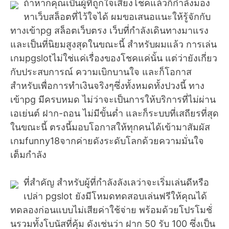
ถ้าหากคุณเป็นผู้ที่ถูกใจเสี่ยงโชคแล้วก็กำลังมอง
หาเว็บสล็อตที่ไว้ใจได้ ผมขอเสนอแนะให้รู้จักกับ
ทางเข้าpg สล็อตเว็บตรง เว็บที่กำลังเดินทางมาแรง
และเป็นที่นิยมสูงสุดในขณะนี้ สำหรับผมแล้ว การเล่น
เกมpgslotไม่ใช่แค่เรื่องของโชคแค่นั้น แต่ว่ายังเกี่ยว
กับประสบการณ์ ความเบิกบานใจ และก็โอกาส
สำหรับเพื่อการทำเงินจริงๆซึ่งทั้งหมดทั้งปวงนี้ ทาง
เข้าpg มีครบหมด ไม่ว่าจะเป็นการให้บริการที่ไม่ผ่าน
เอเย่นต์ ฝาก-ถอน ไม่มีขั้นต่ำ และก็ระบบที่เสถียรที่สุด
ในขณะนี้ ตรงนี้มอบโอกาสให้ทุกคนได้เข้ามาสัมผัส
เกมfunny18จากค่ายดังระดับโลกด้วยความมั่นใจ
เต็มกำลัง
ที่สำคัญ สำหรับผู้ที่กำลังลังเลว่าจะเริ่มเล่นดีหรือ
เปล่า pgslot ยังมีโหมดทดสอบเล่นฟรีให้คุณได้
ทดลองก่อนแบบไม่เสียค่าใช้จ่าย พร้อมด้วยโปรโมชั่
นรวมทั้งโบนัสที่คุ้ม ดังเช่นว่า ฝาก 50 รับ 100 ซึ่งเป็น