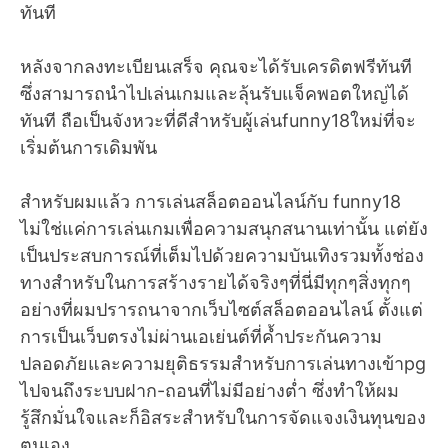
ทันที
หลังจากลงทะเบียนเสร็จ คุณจะได้รับเครดิตฟรีทันที
ซึ่งสามารถนำไปเล่นเกมและลุ้นรับแจ็คพอตใหญ่ได้
ทันที ถือเป็นจังหวะที่ดีสำหรับผู้เล่นfunny18ใหม่ที่จะ
เริ่มต้นการเดิมพัน
สำหรับผมแล้ว การเล่นสล็อตออนไลน์กับ funny18
ไม่ใช่แค่การเล่นเกมเพื่อความสนุกสนานเท่านั้น แต่ยัง
เป็นประสบการณ์ที่เต็มไปด้วยความบันเทิงรวมทั้งช่อง
ทางสำหรับในการสร้างรายได้จริงๆที่นี่มีทุกๆสิ่งทุกๆ
อย่างที่ผมปรารถนาจากเว็บไซต์สล็อตออนไลน์ ตั้งแต่
การเป็นเว็บตรงไม่ผ่านเอเย่นต์ที่ค้ำประกันความ
ปลอดภัยและความยุติธรรมสำหรับการเล่นทางเข้าpg
ไปจนถึงระบบฝาก-ถอนที่ไม่มีอย่างต่ำ ซึ่งทำให้ผม
รู้สึกมั่นใจและก็อิสระสำหรับในการจัดแจงเงินทุนของ
ตนเอง