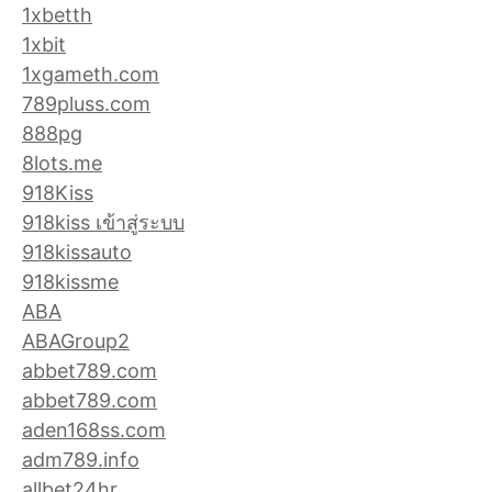
1xbetth
1xbit
1xgameth.com
789pluss.com
888pg
8lots.me
918Kiss
918kiss เข้าสู่ระบบ
918kissauto
918kissme
ABA
ABAGroup2
abbet789.com
abbet789.com
aden168ss.com
adm789.info
allbet24hr