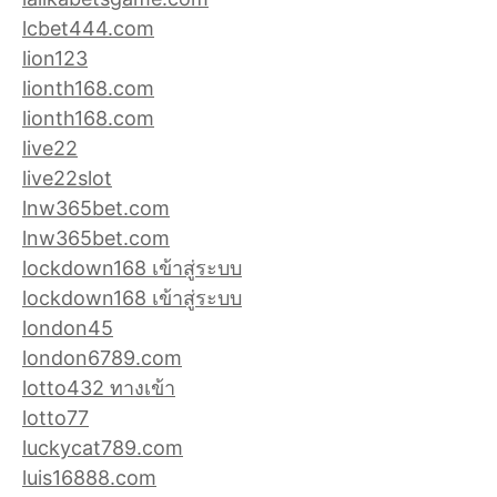
lcbet444.com
lion123
lionth168.com
lionth168.com
live22
live22slot
lnw365bet.com
lnw365bet.com
lockdown168 เข้าสู่ระบบ
lockdown168 เข้าสู่ระบบ
london45
london6789.com
lotto432 ทางเข้า
lotto77
luckycat789.com
luis16888.com