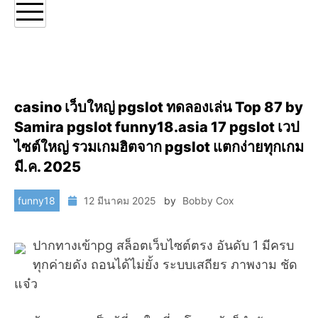
casino เว็บใหญ่ pgslot ทดลองเล่น Top 87 by
Samira pgslot funny18.asia 17 pgslot เวป
ไซต์ใหญ่ รวมเกมฮิตจาก pgslot แตกง่ายทุกเกม
มี.ค. 2025
funny18
12 มีนาคม 2025
by
Bobby Cox
ปากทางเข้าpg สล็อตเว็บไซต์ตรง อันดับ 1 มีครบ
ทุกค่ายดัง ถอนได้ไม่ยั้ง ระบบเสถียร ภาพงาม ชัด
แจ๋ว