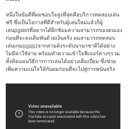
หนึ่งในข้อดีที่ผมชอบใจสูงที่สุดคือบริการทดสอบเล่น
ฟรี ซึ่งเป็นโอกาสที่ดีสำหรับผู้เล่นใหม่แล้วก็ผู้
เล่นpgslotที่อยากได้ฝึกซ้อมความสามารถของตนเอง
ก่อนที่จะลงเดิมพันด้วยเงินจริง ผมสามารถทดสอบ
เล่นเกม
pgslot
จากค่ายดังระดับนานาชาติได้อย่าง
ไม่มีค่าใช้จ่าย พร้อมทำความเข้าใจฟีเจอร์ต่างๆรวม
ทั้งคิดแผนวิธีการการเล่นได้อย่างเต็มเปี่ยม ซึ่งช่วย
เพิ่มความแน่ใจให้กับผมก่อนที่จะไปสู่การพนันจริง