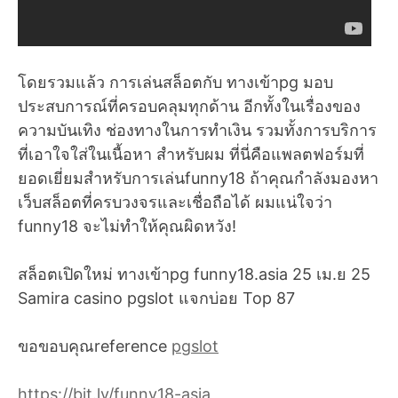
โดยรวมแล้ว การเล่นสล็อตกับ ทางเข้าpg มอบ
ประสบการณ์ที่ครอบคลุมทุกด้าน อีกทั้งในเรื่องของ
ความบันเทิง ช่องทางในการทำเงิน รวมทั้งการบริการ
ที่เอาใจใส่ในเนื้อหา สำหรับผม ที่นี่คือแพลตฟอร์มที่
ยอดเยี่ยมสำหรับการเล่นfunny18 ถ้าคุณกำลังมองหา
เว็บสล็อตที่ครบวงจรและเชื่อถือได้ ผมแน่ใจว่า
funny18 จะไม่ทำให้คุณผิดหวัง!
สล็อตเปิดใหม่ ทางเข้าpg funny18.asia 25 เม.ย 25
Samira casino pgslot แจกบ่อย Top 87
ขอขอบคุณreference
pgslot
https://bit.ly/funny18-asia