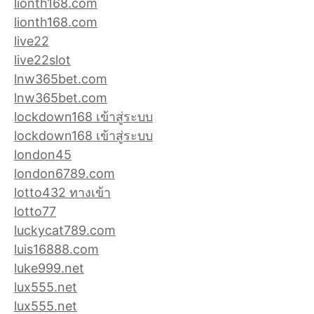
lionth168.com
lionth168.com
live22
live22slot
lnw365bet.com
lnw365bet.com
lockdown168 เข้าสู่ระบบ
lockdown168 เข้าสู่ระบบ
london45
london6789.com
lotto432 ทางเข้า
lotto77
luckycat789.com
luis16888.com
luke999.net
lux555.net
lux555.net