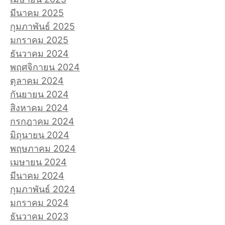
มีนาคม 2025
กุมภาพันธ์ 2025
มกราคม 2025
ธันวาคม 2024
พฤศจิกายน 2024
ตุลาคม 2024
กันยายน 2024
สิงหาคม 2024
กรกฎาคม 2024
มิถุนายน 2024
พฤษภาคม 2024
เมษายน 2024
มีนาคม 2024
กุมภาพันธ์ 2024
มกราคม 2024
ธันวาคม 2023