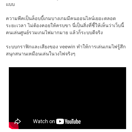
แบบ
ความพีคเป็นล็อบบี้เกมบางเกมมีคนออนไลน์เยอะตลอด
ระยะเวลา ไม่ต้องคอยให้ครบขา นี่เป็นสิ่งที่ชี้ให้เห็นว่าเว็บนี้
คนเล่นศูนย์รวมเกมไพ่มากมาย แล้วก็ระบบดีจริง
ระบบกราฟิกและเสียงของ veewin ทำให้การเล่นเกมไพ่รู้สึก
สนุกสนานเหมือนเล่นในวงไพ่จริงๆ