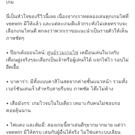
เกม
นี่เป็นหัวใจของรีวิวนี้เลย เนื่องจากเราทดลองเล่นทุกเกมไพ่ที่
veewin มีให้แล้ว และแต่ละเกมดีแล้วกระทั่งไม่เคยทราบจะ
เลือกเกมไหนดี ตกลงว่าพวกเราขอแนะนำเป็นรายตัวให้เห็น
ภาพชัดๆ
• ป๊อกเด้งออนไลน์:
ศูนย์รวมเกมไพ่
เหมือนเล่นในวงกับ
เพื่อนฝูงจริงๆจะเลือกเป็นเจ้าหรือผู้เล่นก็ได้ แจกไพ่ไว รอบไม่
ยืดเยื้อ
• บาคาร่า: มีทั้งแบบคาสิโนสดจากค่ายชั้นแนวหน้า รวมทั้ง
เวอร์ชันเล่นเร็วสำหรับสายรีบจบ ภาพชัด โต๊ะไม่ค้าง
• เสือมังกร: เกมไวจบในใบเดียว เหมาะกับคนไม่ชอบรอ
คอยลุ้นนาน
• ไพ่แคง และดัมมี่: สองเกมนี้หาเล่นดีๆยากมากมาย แต่ว่า
veewin มีให้ครบ เล่นกับผู้อื่นได้จริง ไม่ใช่แค่ระบบเลียน