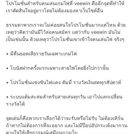
โปรโมชั่นสำหรับคนเล่นเกมไพ่ที่ veewin คืออีกจุดที่ทำให้
เราตัดสินใจอยู่ยาวโดยไม่ต้องมองหาเว็บไซต์อื่น
ธรรมดาพวกเราจะไม่ค่อยสนใจโปรโมชั่นมากแค่ไหน ด้วย
เหตุว่าคิดว่ามันมีไว้ล่อคนสมัคร แต่ว่ากับ veewin มันไม่
เป็นเช่นนั้น ด้วยเหตุว่าโปรโมชั่นเขาเข้าใจคนเล่นไพ่ จริงๆ
• มีคืนยอดเสียรายวันเฉพาะเกมไพ่
• โบนัสฝากครั้งแรกเฉพาะสายไพ่โดยยิ่งไปกว่านั้น
• โปรโมชั่นแข่งขันไพ่แคง ดัมมี่ รางวัลเงินสดทุกสัปดาห์
• ระบบแต้มสะสมสำหรับสายเล่นทุกวัน เอาไปแลกเปลี่ยน
รางวัลได้
จุดเด่นก็คือพวกเราเลือกได้ว่าจะรับหรือไม่รับ ไม่ต้องเทิร์น
ถ้าหากไม่ต้องการที่จะอยาก และไม่มีป๊อปอัปกระเด้งมากวน
ดวงใจให้เสียอารมณ์เสมือนบางเว็บ