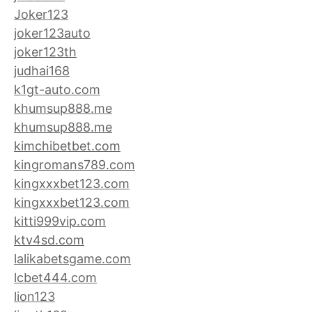
Joker123
joker123auto
joker123th
judhai168
k1gt-auto.com
khumsup888.me
khumsup888.me
kimchibetbet.com
kingromans789.com
kingxxxbet123.com
kingxxxbet123.com
kitti999vip.com
ktv4sd.com
lalikabetsgame.com
lcbet444.com
lion123