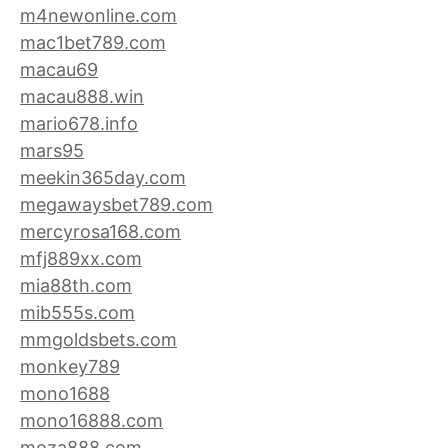
m4newonline.com
mac1bet789.com
macau69
macau888.win
mario678.info
mars95
meekin365day.com
megawaysbet789.com
mercyrosa168.com
mfj889xx.com
mia88th.com
mib555s.com
mmgoldsbets.com
monkey789
mono1688
mono16888.com
moza888.com