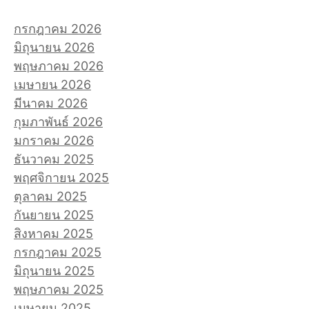
กรกฎาคม 2026
มิถุนายน 2026
พฤษภาคม 2026
เมษายน 2026
มีนาคม 2026
กุมภาพันธ์ 2026
มกราคม 2026
ธันวาคม 2025
พฤศจิกายน 2025
ตุลาคม 2025
กันยายน 2025
สิงหาคม 2025
กรกฎาคม 2025
มิถุนายน 2025
พฤษภาคม 2025
เมษายน 2025