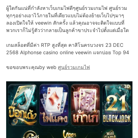
ผู้ใดกันแน่ที่กำลังหาเว็บเกมไพ่ดีๆศูนย์รวมเกมไพ่ ศูนย์รวม
ทุกๆอย่างเอาไว้ภายในที่เดียวแบบไม่ต้องย้ายเว็บไปๆมาๆ
ลองเปิดใจให้ veewin สักครั้ง แล้วคุณอาจจะติดใจแบบที่
พวกเราก็ไม่รู้ตัวว่ากลายเป็นลูกค้าขาประจำไปตั้งแต่เมื่อใด
เกมสล็อตที่มีค่า RTP สูงที่สุด คาสิโนครบวงจร 23 DEC
2568 Alphonse casino online veewin แจกบ่อย Top 94
ขอขอบพระคุณby web
ศูนย์รวมเกมไพ่