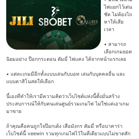
ไพ่แยกไว้เด่น
ชัด ไม่ต้องไถ
หาให้เสีย
เวลา
• สามารถ
เลือกเกมยอด
นิยมอย่าง ป๊อกกระดอน ดัมมี่ ไพ่แคง ได้จากหน้าแรกเลย
• แต่ละเกมมีอีกทั้งแบบเล่นกับบอท เล่นกับบุคคลอื่น และ
แบบคาสิโนสดให้เลือก
นี้เองที่ทำให้เรามีความคิดว่าเว็บไซต์แห่งนี้ตั้งมั่นสร้าง
ประสบการณ์ให้กับคนเล่นศูนย์รวมเกมไพ่ ไม่ใช่แค่เอาเกม
มาขาย
ถ้าคุณคือคนถูกใจป๊อกเด้ง เสือมังกร ดัมมี่ หรือบาคาร่า
เว็บไซต์นี้ veewin รวมทุกเกมไพ่ไว้ในที่เดียวแบบไม่ขาดสัก