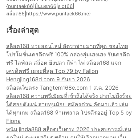
{puntaek66|ปั่นแตก66|slot66|
สล็อต66|https://www.puntaek66.me}
เรื่องล่าสุด
สล็อต168 หวยออนไลน์ อัตราจ่ายมากที่สุด ของไทย
โปรโมชั่นเครดิตฟรี 100% กล่องสุ่มเฮงเฮง รับเครดิต
ฟรี ไลฟ์สด สล็อต ยิงปลา กีฬา ไพ่ สล็อต168 แจก
เครดิตฟรี เยอะที่สุด Top 79 by Fallon
Hengjing168d.com 9 กันยา 2026
สล็อตเว็บตรง Tangtem168e.com 1 ส.ค. 2026
สล็อต168 ความพรีเมียมที่เข้าถึงได้จริง ฝากไม่ถึงร้อย
ได้สอยตังแน่ สายทุนน้อย สมัครด่วน คัดมาแล้ว เล่น
ได้ทุกเกม สล็อต168 ห้ามพลาด โปรดีรออยู่ Top 5 by
Fiona
พนัน jinda888 สล็อตเว็บตรง 2026 ประสบการณ์เล่น
ยุคใหม่ ระบบเสถียร พร้อมเกมให้เลือกมากมาย เว็บ