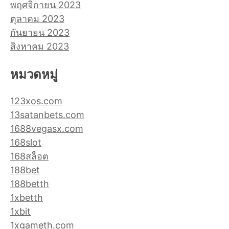
พฤศจิกายน 2023
ตุลาคม 2023
กันยายน 2023
สิงหาคม 2023
หมวดหมู่
123xos.com
13satanbets.com
1688vegasx.com
168slot
168สล็อต
188bet
188betth
1xbetth
1xbit
1xgameth.com