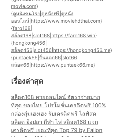
movie.com}
{ดูหนังชนโรง|ดูหนังฟรี|ดูหนัง
ออนไลน์|https://www.moviehdthai.com}
{faro168|
สล็อต168|slot168|https://faro168.win}
{hongkong456|
สล็อต456|slot456|https://hongkong456.me}
{puntaek66|ปั่นแตก66|slot66|
สล็อต66|https://www.puntaek66.me}
เรื่องล่าสุด
สล็อต168 หวยออนไลน์ อัตราจ่ายมาก
ที่สุด ของไทย โปรโมชั่นเครดิตฟรี 100%
กล่องสุ่มเฮงเฮง รับเครดิตฟรี ไลฟ์สด
สล็อต ยิงปลา กีฬา ไพ่ สล็อต168 แจก
เครดิตฟรี เยอะที่สุด Top 79 by Fallon