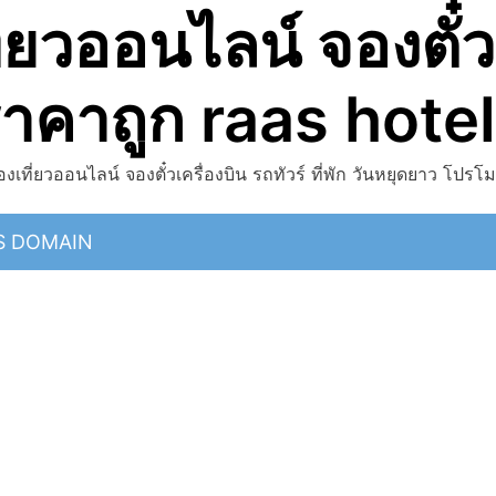
ยวออนไลน์ จองตั๋วเค
าคาถูก raas hote
องเที่ยวออนไลน์ จองตั๋วเครื่องบิน รถทัวร์ ที่พัก วันหยุดยาว โ
S DOMAIN