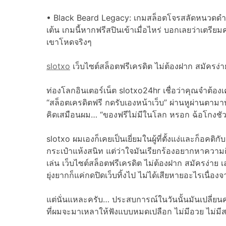
• Black Beard Legacy: เกมสล็อตโจรสลัดหนวดดำ ที่ม
เต้น เกมนี้หากฟรีสปินเข้าเมื่อไหร่ บอกเลยว่าเตรีย
เขาโหดจริงๆ
slotxo
เว็บไซต์สล็อตฟรีเครดิต ไม่ต้องฝาก สมัครง่าย
ท่องโลกอินเตอร์เน็ต slotxo24hr เชื่อว่าคุณจำต้
“สล็อตเครดิตฟรี กดรับเองหน้าเว็บ” ผ่านหูผ่านตา
คิดเสมือนผม… “ของฟรีไม่มีในโลก หรอก ฉ้อโกงชัว
slotxo ผมเองก็เคยเป็นเยี่ยมในผู้ที่ตั้งแง่และก็อคติ
กระเป๋าแห้งสนิท แต่ว่าใจมันเรียกร้องอยากหาความต
เล่น เว็บไซต์สล็อตฟรีเครดิต ไม่ต้องฝาก สมัครง่าย เ
ยุ่งยากก็แค่กดปิดเว็บทิ้งไป ไม่ได้เสียหายอะไรเนื่อ
แต่นั่นแหละครับ… ประสบการณ์ในวันนั้นมันเปลี่ยนค
ที่ผมจะมาเหลาให้ฟังแบบหมดเปลือก ไม่มีอวย ไม่มีส