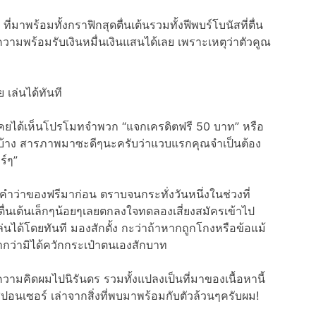
าพร้อมทั้งกราฟิกสุดตื่นเต้นรวมทั้งฟีพบร์โบนัสที่ตื่น
มความพร้อมรับเงินหมื่นเงินแสนได้เลย เพราะเหตุว่าตัวคูณ
 เล่นได้ทันที
องเคยได้เห็นโปรโมทจำพวก “แจกเครดิตฟรี 50 บาท” หรือ
มาบ้าง สารภาพมาซะดีๆนะครับว่าแวบแรกคุณจำเป็นต้อง
ร์ๆ”
กับคำว่าของฟรีมาก่อน ตราบจนกระทั่งวันหนึ่งในช่วงที่
ื่นเต้นเล็กๆน้อยๆเลยตกลงใจทดลองเสี่ยงสมัครเข้าไป
ล่นได้โดยทันที มองสักตั้ง กะว่าถ้าหากถูกโกงหรือข้อแม้
งจากว่ามิได้ควักกระเป๋าตนเองสักบาท
วามคิดผมไปนิรันดร รวมทั้งแปลงเป็นที่มาของเนื้อหานี้
ปอนเซอร์ เล่าจากสิ่งที่พบมาพร้อมกับตัวล้วนๆครับผม!