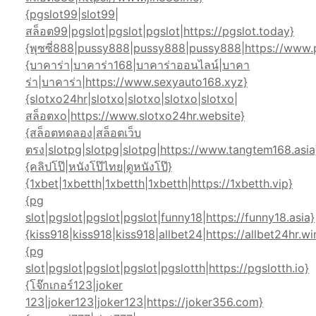
{pgslot99|slot99|
สล็อต99|pgslot|pgslot|pgslot|https://pgslot.today}
{พุซซี่888|pussy888|pussy888|pussy888|https://www.
{บาคาร่า|บาคาร่า168|บาคาร่าออนไลน์|บาคา
ร่า|บาคาร่า|https://www.sexyauto168.xyz}
{slotxo24hr|slotxo|slotxo|slotxo|slotxo|
สล็อตxo|https://www.slotxo24hr.website}
{สล็อตทดลอง|สล็อตเว็บ
ตรง|slotpg|slotpg|slotpg|https://www.tangtem168.asia
{คลิปโป๊|หนังโป๊ไทย|ดูหนังโป๊}
{1xbet|1xbetth|1xbetth|1xbetth|https://1xbetth.vip}
{pg
slot|pgslot|pgslot|pgslot|funny18|https://funny18.asia}
{kiss918|kiss918|kiss918|allbet24|https://allbet24hr.wi
{pg
slot|pgslot|pgslot|pgslot|pgslotth|https://pgslotth.io}
{โจ๊กเกอร์123|joker
123|joker123|joker123|https://joker356.com}