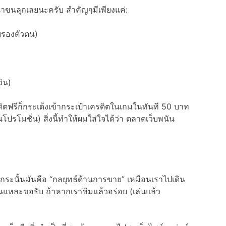
งน่าขนลุกเลยนะครับ สำคัญๆมีเพียงแค่:
ับรองตัวตน)
งิน)
ครดิตฟรีก็กระเด้งเข้ากระเป๋าเครดิตในเกมในทันที 50 บาท
รโมชั่น) สิ่งนี้ทำให้ผมใส่ใจได้ว่า ตลาดเว็บพนัน
ระนั้นมันคือ “กลยุทธ์ด้านการขาย” เหมือนเราไปเดิน
่นแหละขอรับ ถ้าหากเราชิมแล้วอร่อย (เล่นแล้ว