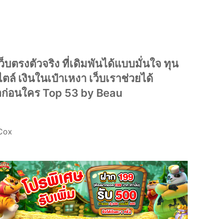
บตรงตัวจริง ที่เดิมพันได้แบบมั่นใจ ทุน
ล์ เงินในเป๋าเหงา เว็บเราช่วยได้
ค่าก่อนใคร Top 53 by Beau
Cox