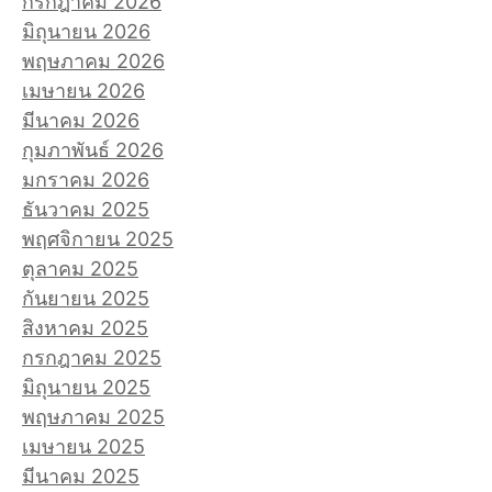
กรกฎาคม 2026
มิถุนายน 2026
พฤษภาคม 2026
เมษายน 2026
มีนาคม 2026
กุมภาพันธ์ 2026
มกราคม 2026
ธันวาคม 2025
พฤศจิกายน 2025
ตุลาคม 2025
กันยายน 2025
สิงหาคม 2025
กรกฎาคม 2025
มิถุนายน 2025
พฤษภาคม 2025
เมษายน 2025
มีนาคม 2025