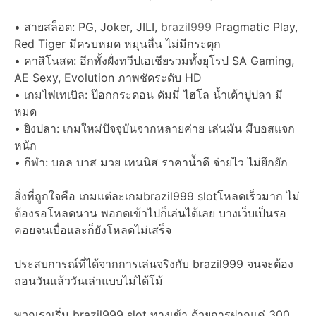
• สายสล็อต: PG, Joker, JILI,
brazil999
Pragmatic Play,
Red Tiger มีครบหมด หมุนลื่น ไม่มีกระตุก
• คาสิโนสด: อีกทั้งฝั่งทวีปเอเชียรวมทั้งยุโรป SA Gaming,
AE Sexy, Evolution ภาพชัดระดับ HD
• เกมไพ่เทเบิล: ป๊อกกระดอน ดัมมี่ ไฮโล น้ำเต้าปูปลา มี
หมด
• ยิงปลา: เกมใหม่ปัจจุบันจากหลายค่าย เล่นมัน มีบอสแจก
หนัก
• กีฬา: บอล บาส มวย เทนนิส ราคาน้ำดี จ่ายไว ไม่ยึกยัก
สิ่งที่ถูกใจคือ เกมแต่ละเกมbrazil999 slotโหลดเร็วมาก ไม่
ต้องรอโหลดนาน พอกดเข้าไปก็เล่นได้เลย บางเว็บเป็นรอ
คอยจนเบื่อและก็ยังโหลดไม่เสร็จ
ประสบการณ์ที่ได้จากการเล่นจริงกับ brazil999 จนจะต้อง
ถอนวันแล้ววันเล่าแบบไม่ได้โม้
พวกเราเริ่ม brazil999 slot ทางเข้า ด้วยการฝากแค่ 300