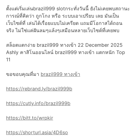
ตั้งแต่เริ่มเล่นbrazil999 slotกระทั่งวันนี้ ยังไม่เคยพบสถานะ
การณ์ที่คิดว่า ถูกโกง หรือ ระบบเอาเปรียบ เลย มันเป็น
เว็บไซต์ที่ เล่นได้เรื่อยแบบไม่เครียด แถมมีโอกาสได้ถอน
จริง ไม่ใช่แค่ฝันลมๆแล้งๆเสมือนหลายเว็บไซต์ที่เคยพบ
สล็อตแตกง่าย brazil999 ทางเข้า 22 December 2025
Ashly คาสิโนออนไลน์ brazil999 ทางเข้า แตกหนัก Top
11
ขอขอบคุณที่มา
brazil999 ทางเข้า
https://rebrand.ly/brazil999b
https://cutly.info/brazil999b
https://bitt.to/wrpkir
https://shorturl.asia/4D6so