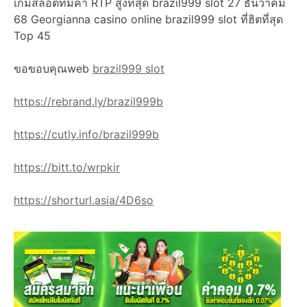
เกมสล็อตที่มีค่า RTP สูงที่สุด brazil999 slot 27 ธันวาคม
68 Georgianna casino online brazil999 slot ที่ฮิตที่สุด
Top 45
ขอขอบคุณweb
brazil999 slot
https://rebrand.ly/brazil999b
https://cutly.info/brazil999b
https://bitt.to/wrpkir
https://shorturl.asia/4D6so