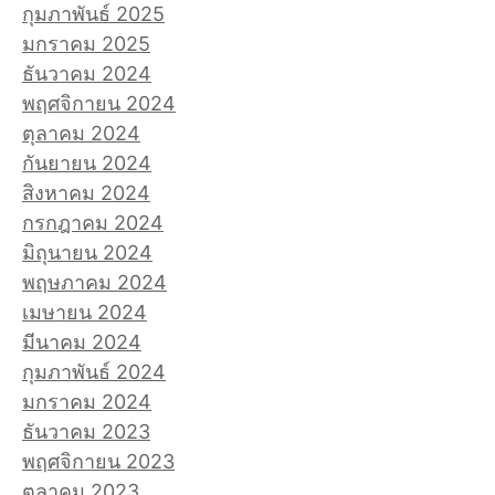
กุมภาพันธ์ 2025
มกราคม 2025
ธันวาคม 2024
พฤศจิกายน 2024
ตุลาคม 2024
กันยายน 2024
สิงหาคม 2024
กรกฎาคม 2024
มิถุนายน 2024
พฤษภาคม 2024
เมษายน 2024
มีนาคม 2024
กุมภาพันธ์ 2024
มกราคม 2024
ธันวาคม 2023
พฤศจิกายน 2023
ตุลาคม 2023