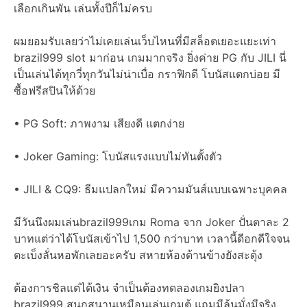
เลือกเกินพัน เล่นทั้งปีก็ไม่ครบ
ผมยอมรับเลยว่าไม่เคยเล่นเว็บไหนที่มีสล็อตเยอะแยะเท่า
brazil999 slot มาก่อน เกมมากจริง ยิ่งค่าย PG กับ JILI นี่
เป็นเล่นได้ทุกวี่ทุกวันไม่น่าเบื่อ กราฟิกดี โบนัสแตกบ่อย มี
ซื้อฟรีสปินให้ด้วย
• PG Soft: ภาพงาม เสียงดี แตกง่าย
• Joker Gaming: โบนัสแรงแบบไม่ทันตั้งตัว
• JILI & CQ9: ธีมแปลกใหม่ มีความมันส์แบบเฉพาะบุคคล
มีวันนึงผมเล่นbrazil999เกม Roma จาก Joker ปั่นตาละ 2
บาทแต่ว่าได้โบนัสเข้าไป 1,500 กว่าบาท เวลานี้ดีอกดีใจจน
ตะเบ็งลั่นหอพักเลยอะครับ สหายห้องด้านข้างยังสะดุ้ง
ต้องการชิลแต่ได้เงิน จำเป็นต้องทดลองเกมยิงปลา
brazil999 สนุกสนานเหมือนเล่นเกมตู้ แถมมีลุ้นมั่งมีจริง