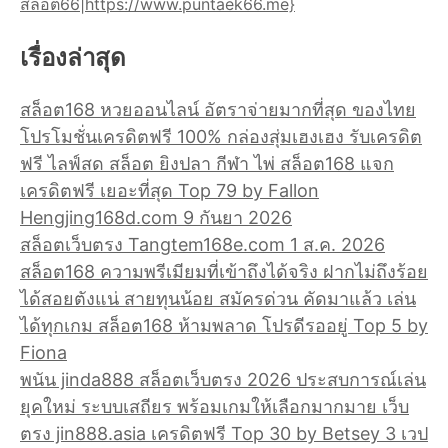
สล็อต66|https://www.puntaek66.me}
เรื่องล่าสุด
สล็อต168 หวยออนไลน์ อัตราจ่ายมากที่สุด ของไทย
โปรโมชั่นเครดิตฟรี 100% กล่องสุ่มเฮงเฮง รับเครดิต
ฟรี ไลฟ์สด สล็อต ยิงปลา กีฬา ไพ่ สล็อต168 แจก
เครดิตฟรี เยอะที่สุด Top 79 by Fallon
Hengjing168d.com 9 กันยา 2026
สล็อตเว็บตรง Tangtem168e.com 1 ส.ค. 2026
สล็อต168 ความพรีเมียมที่เข้าถึงได้จริง ฝากไม่ถึงร้อย
ได้สอยตังแน่ สายทุนน้อย สมัครด่วน คัดมาแล้ว เล่น
ได้ทุกเกม สล็อต168 ห้ามพลาด โปรดีรออยู่ Top 5 by
Fiona
พนัน jinda888 สล็อตเว็บตรง 2026 ประสบการณ์เล่น
ยุคใหม่ ระบบเสถียร พร้อมเกมให้เลือกมากมาย เว็บ
ตรง jin888.asia เครดิตฟรี Top 30 by Betsey 3 เวป