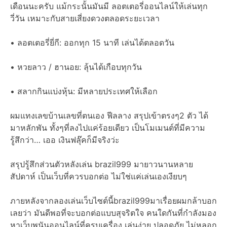
เดือนนะครับ แม้กระนั้นมันมี ลอตเตอรี่ออนไลน์ให้เล่นทุก
วี่วัน เหมาะกับสายเสี่ยงดวงตลอดระยะเวลา
• ลอตเตอรี่ยี่กี: ออกทุก 15 นาที เล่นได้ตลอดวัน
• หวยลาว / ฮานอย: ลุ้นได้เกือบทุกวัน
• สลากกินแบ่งหุ้น: มีหลายประเทศให้เลือก
ผมแทงเลขบ้านเลขที่ตนเอง ฟีลลาง สรุปเข้าตรงๆ2 ตัว ได้
มาหลักพัน ทั้งๆที่ลงไปแค่ร้อยเดียว เป็นโมเมนต์ที่มีความ
รู้สึกว่า… เออ เงินฟลุ๊คก็มีจริงว่ะ
สรุปรู้สึกส่วนตัวหลังเล่น brazil999 มายาวนานหลาย
สัปดาห์ เป็นเว็บที่ควรบอกต่อ ไม่ใช่แค่เล่นเองเงียบๆ
ภายหลังจากลองเล่นเว็บไซต์นี้brazil999มาเรื่อยผมกล้าบอก
เลยว่า มันดีพอที่จะบอกต่อแบบสุจริตใจ คนใดกันที่กำลังมอง
หาเว็บพนันออนไลน์ที่ครบเครื่อง เล่นง่าย ปลอดภัย ไม่หลอก