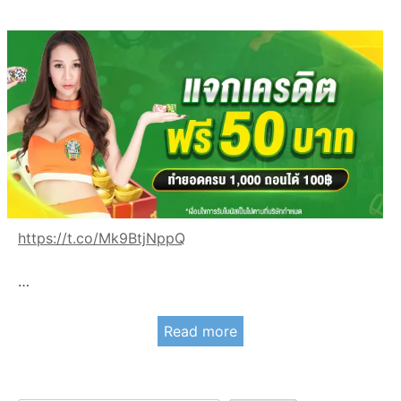
https://t.co/Mk9BtjNppQ
…
Read more