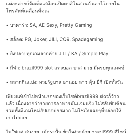
แต่ละค่ายก็จัดเต็มเสมือนเปิดคาสิโนส่วนตัวเอาไว้ภายใน
โทรศัพท์เคลื่อนที่คุณ
• บาคาร่า: SA, AE Sexy, Pretty Gaming
• สล็อต: PG, Joker, JILI, CQ9, Spadegaming
• ยิงปลา: ทุกเกมจากค่าย JILI / KA / Simple Play
• กีฬา:
brazil999 slot
แทงบอล บาส มวย มีครบทุกแมตช์
• สลากกินแบ่ง: หวยรัฐบาล ฮานอย ลาว หุ้น ยี่กี เปิดทั้งวัน
เพียงแค่เข้าไปหน้าแรกของเว็บไซต์brazil999 slotก็ว้าว
แล้ว เนื่องจากว่ารายการอาหารมันแจ่มแจ้ง ไม่สลับซับซ้อน
รวมทั้งมีเกมใหม่อัปเดตบ่อยมาก ไม่ใช่เว็บเฉยๆที่ปล่อยให้
เก่าไปบ่อย
ไม่ใช่แค่เล่นง่าย แม้กระนั้น ข้าใจง่ายด้วย brazil999 ดีไซน์