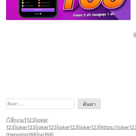
l
ค้นหา
สำหรับ:
{โจ๊กเกอร์123|joker
123|joker123|joker123|joker123|joker123|https://joker12
{Hengjing168|pg168|