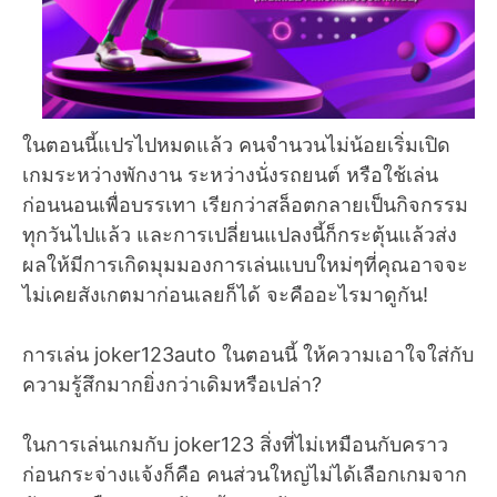
ในตอนนี้แปรไปหมดแล้ว คนจำนวนไม่น้อยเริ่มเปิด
เกมระหว่างพักงาน ระหว่างนั่งรถยนต์ หรือใช้เล่น
ก่อนนอนเพื่อบรรเทา เรียกว่าสล็อตกลายเป็นกิจกรรม
ทุกวันไปแล้ว และการเปลี่ยนแปลงนี้ก็กระตุ้นแล้วส่ง
ผลให้มีการเกิดมุมมองการเล่นแบบใหม่ๆที่คุณอาจจะ
ไม่เคยสังเกตมาก่อนเลยก็ได้ จะคืออะไรมาดูกัน!
การเล่น joker123auto ในตอนนี้ ให้ความเอาใจใส่กับ
ความรู้สึกมากยิ่งกว่าเดิมหรือเปล่า?
ในการเล่นเกมกับ joker123 สิ่งที่ไม่เหมือนกับคราว
ก่อนกระจ่างแจ้งก็คือ คนส่วนใหญ่ไม่ได้เลือกเกมจาก