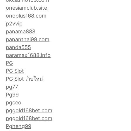
onesiamclub.site
onoplus168.com
p2vvip
panama888
pananthai99.com
panda555
paramax1688.info
PG
PG Slot
PG Slot เว็บใหม่
pg77
Pg99
pgceo
pggold168bet.com
pggold168bet.com
Pgheng99