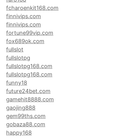
fcharoenkit168.com
finnivips.com
finnivips.com
fortune99vip.com
fox689ok.com
fullslot
fullslotpg
fullslotpg168.com
fullslotpg168.com
funny18
future24bet.com
gamehit8888.com
gaojing888
gem99ths.com
gobaza88.com
happy168