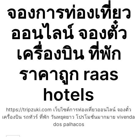
จองการท่องเที่ยว
Skip
to
content
ออนไลน์ จองตั๋ว
เครื่องบิน ที่พัก
ราคาถูก raas
hotels
https://tripzuki.com เว็บไซต์การท่องเที่ยวออนไลน์ จองตั๋ว
เครื่องบิน รถทัวร์ ที่พัก วันหยุดยาว โปรโมชั่นมากมาย vivenda
dos palhacos