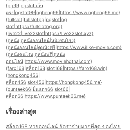
{pg99|pgslot เว็บ
ตรง|pgslot99|pgheng99|https://www.pgheng99.me}
{fullslot|fullslotpg|pgslot|pg
slot|https://fullslotpg.org}
{live22|live22slot|https://live22slot.xyz}
{ดูหนัง|ดูหนังออนไลน์|หนังชนโรง}
{ดูหนังออนไลน์|ดูหนังฟรี|https://www.ilike-movie.com}
{ดูหนังชนโรง|ดูหนังฟรี|ดูหนัง
ออนไลน์|https://www.moviehdthai.com}
{faro168|สล็อต168|slot168|https://faro168.win}
{hongkong456|
สล็อต456|slot456|https://hongkong456.me}
{puntaek66|ปั่นแตก66|slot66|
สล็อต66|https://www.puntaek66.me}
เรื่องล่าสุด
สล็อต168 หวยออนไลน์ อัตราจ่ายมากที่สุด ของไทย