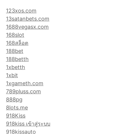
123xos.com
13satanbets.com
1688vegasx.com
168slot
168สล็อต
188bet
188betth
1xbetth
1xbit
1xgameth.com
789pluss.com
888pg
8lots.me
918Kiss
918kiss เข้าสู่ระบบ
918kissauto