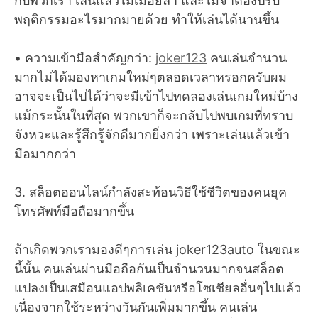
กับพวกเรา เล่นแล้วไม่เมื่อยล้า และไม่จำต้องปรับ
พฤติกรรมอะไรมากมายด้วย ทำให้เล่นได้นานขึ้น
• ความเข้ามือสำคัญกว่า:
joker123
คนเล่นจำนวน
มากไม่ได้มองหาเกมใหม่ๆตลอดเวลาหรอกครับผม
อาจจะเป็นไปได้ว่าจะมีเข้าไปทดลองเล่นเกมใหม่บ้าง
แม้กระนั้นในที่สุด พวกเขาก็จะกลับไปพบเกมที่ทราบ
จังหวะและรู้สึกรู้จักดีมากยิ่งกว่า เพราะเล่นแล้วเข้า
มือมากกว่า
3. สล็อตออนไลน์กำลังสะท้อนวิธีใช้ชีวิตของคนยุค
โทรศัพท์มือถือมากขึ้น
ถ้าเกิดพวกเรามองดีๆการเล่น joker123auto ในขณะ
นี้นั้น คนเล่นผ่านมือถือกันเป็นจำนวนมากจนสล็อต
แปลงเป็นเสมือนแอปพลิเคชันหรือโซเชียลอื่นๆไปแล้ว
เนื่องจากใช้ระหว่างวันกันเพิ่มมากขึ้น คนเล่น