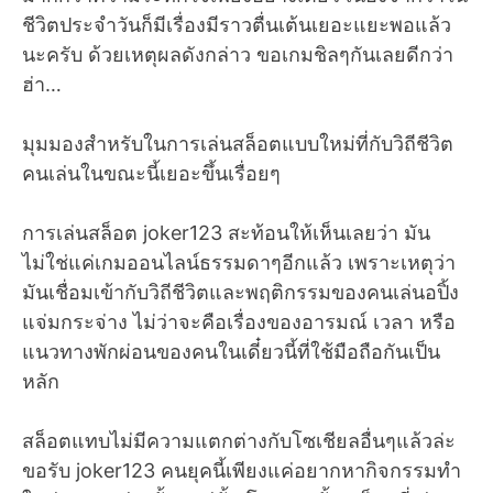
ชีวิตประจำวันก็มีเรื่องมีราวตื่นเต้นเยอะแยะพอแล้ว
นะครับ ด้วยเหตุผลดังกล่าว ขอเกมชิลๆกันเลยดีกว่า
ฮ่า…
มุมมองสำหรับในการเล่นสล็อตแบบใหม่ที่กับวิถีชีวิต
คนเล่นในขณะนี้เยอะขึ้นเรื่อยๆ
การเล่นสล็อต joker123 สะท้อนให้เห็นเลยว่า มัน
ไม่ใช่แค่เกมออนไลน์ธรรมดาๆอีกแล้ว เพราะเหตุว่า
มันเชื่อมเข้ากับวิถีชีวิตและพฤติกรรมของคนเล่นอปิ้ง
แจ่มกระจ่าง ไม่ว่าจะคือเรื่องของอารมณ์ เวลา หรือ
แนวทางพักผ่อนของคนในเดี๋ยวนี้ที่ใช้มือถือกันเป็น
หลัก
สล็อตแทบไม่มีความแตกต่างกับโซเชียลอื่นๆแล้วล่ะ
ขอรับ joker123 คนยุคนี้เพียงแค่อยากหากิจกรรมทำ