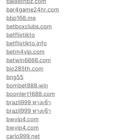
baj88thbz.com
bar4game24hr.com
bbp168.me
betboxclubs.com
betflixtikto
betflixtikto.info
betm4vip.com
betwin6666.com
bio285th.com
bng55
bombet888.win
boonlert1688.com
brazil999 ทางเข้า
brazil999 ทางเข้า
bwvip4.com
bwvip4.com
carlo999.net