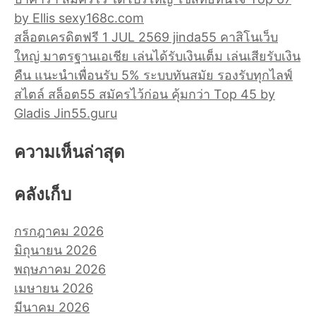
by Ellis sexy168c.com
สล็อตเครดิตฟรี 1 JUL 2569 jinda55 คาสิโนเว็บ
ใหญ่ มาตรฐานเอเชีย เล่นได้รับเงินเต็ม เล่นเสียรับเงิน
คืน แนะนำเพื่อนรับ 5% ระบบทันสมัย รองรับทุกไลฟ์
สไตล์ สล็อต55 สมัครไว้ก่อน คุ้มกว่า Top 45 by
Gladis Jin55.guru
ความเห็นล่าสุด
คลังเก็บ
กรกฎาคม 2026
มิถุนายน 2026
พฤษภาคม 2026
เมษายน 2026
มีนาคม 2026