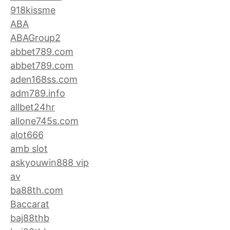
918kissme
ABA
ABAGroup2
abbet789.com
abbet789.com
aden168ss.com
adm789.info
allbet24hr
allone745s.com
alot666
amb slot
askyouwin888 vip
av
ba88th.com
Baccarat
baj88thb