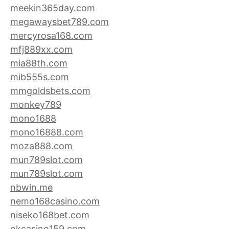
meekin365day.com
megawaysbet789.com
mercyrosa168.com
mfj889xx.com
mia88th.com
mib555s.com
mmgoldsbets.com
monkey789
mono1688
mono16888.com
moza888.com
mun789slot.com
mun789slot.com
nbwin.me
nemo168casino.com
niseko168bet.com
okcasino159.com