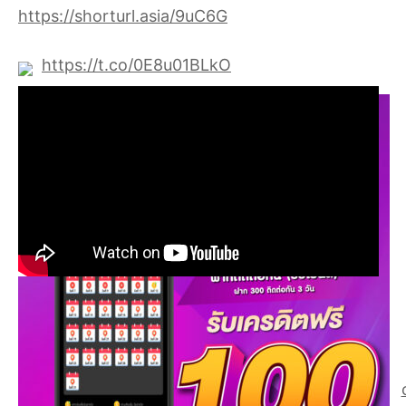
https://shorturl.asia/9uC6G
https://t.co/0E8u01BLkO
แนะแนว
เรื่อง