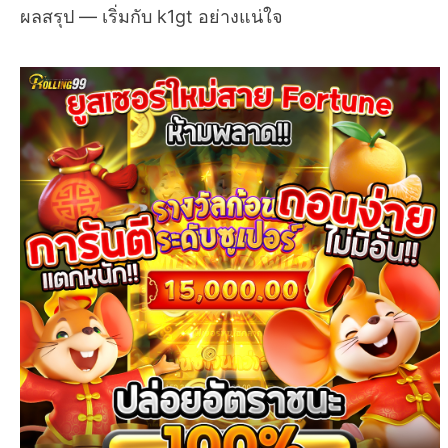
ผลสรุป — เริ่มกับ k1gt อย่างแน่ใจ