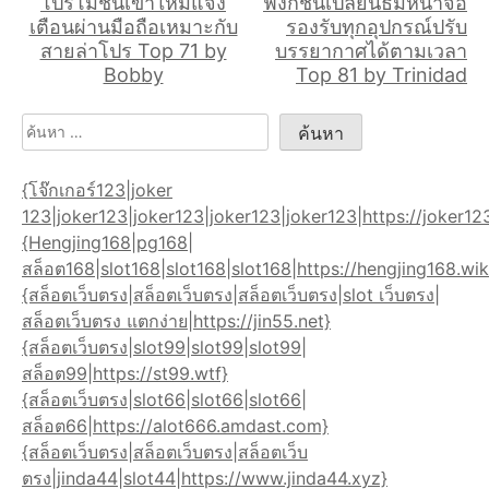
โปรโมชั่นเข้าใหม่แจ้ง
ฟังก์ชันเปลี่ยนธีมหน้าจอ
เตือนผ่านมือถือเหมาะกับ
รองรับทุกอุปกรณ์ปรับ
สายล่าโปร Top 71 by
บรรยากาศได้ตามเวลา
Bobby
Top 81 by Trinidad
ค้นหา
สำหรับ:
{โจ๊กเกอร์123|joker
123|joker123|joker123|joker123|joker123|https://joker12
{Hengjing168|pg168|
สล็อต168|slot168|slot168|slot168|https://hengjing168.wik
{สล็อตเว็บตรง|สล็อตเว็บตรง|สล็อตเว็บตรง|slot เว็บตรง|
สล็อตเว็บตรง แตกง่าย|https://jin55.net}
{สล็อตเว็บตรง|slot99|slot99|slot99|
สล็อต99|https://st99.wtf}
{สล็อตเว็บตรง|slot66|slot66|slot66|
สล็อต66|https://alot666.amdast.com}
{สล็อตเว็บตรง|สล็อตเว็บตรง|สล็อตเว็บ
ตรง|jinda44|slot44|https://www.jinda44.xyz}