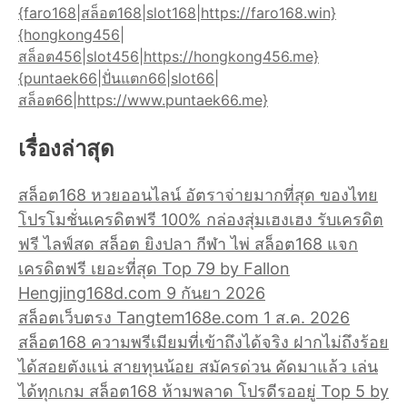
{faro168|สล็อต168|slot168|https://faro168.win}
{hongkong456|
สล็อต456|slot456|https://hongkong456.me}
{puntaek66|ปั่นแตก66|slot66|
สล็อต66|https://www.puntaek66.me}
เรื่องล่าสุด
สล็อต168 หวยออนไลน์ อัตราจ่ายมากที่สุด ของไทย
โปรโมชั่นเครดิตฟรี 100% กล่องสุ่มเฮงเฮง รับเครดิต
ฟรี ไลฟ์สด สล็อต ยิงปลา กีฬา ไพ่ สล็อต168 แจก
เครดิตฟรี เยอะที่สุด Top 79 by Fallon
Hengjing168d.com 9 กันยา 2026
สล็อตเว็บตรง Tangtem168e.com 1 ส.ค. 2026
สล็อต168 ความพรีเมียมที่เข้าถึงได้จริง ฝากไม่ถึงร้อย
ได้สอยตังแน่ สายทุนน้อย สมัครด่วน คัดมาแล้ว เล่น
ได้ทุกเกม สล็อต168 ห้ามพลาด โปรดีรออยู่ Top 5 by