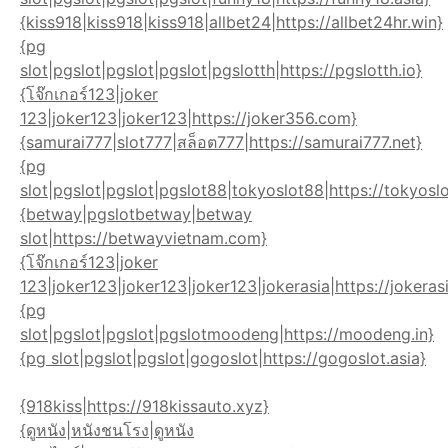
{kiss918|kiss918|kiss918|allbet24|https://allbet24hr.win}
{pg
slot|pgslot|pgslot|pgslot|pgslotth|https://pgslotth.io}
{โจ๊กเกอร์123|joker
123|joker123|joker123|https://joker356.com}
{samurai777|slot777|สล็อต777|https://samurai777.net}
{pg
slot|pgslot|pgslot|pgslot88|tokyoslot88|https://tokyos
{betway|pgslotbetway|betway
slot|https://betwayvietnam.com}
{โจ๊กเกอร์123|joker
123|joker123|joker123|joker123|jokerasia|https://jokerasi
{pg
slot|pgslot|pgslot|pgslotmoodeng|https://moodeng.in}
{pg slot|pgslot|pgslot|gogoslot|https://gogoslot.asia}
{918kiss|https://918kissauto.xyz}
{ดูหนัง|หนังชนโรง|ดูหนัง