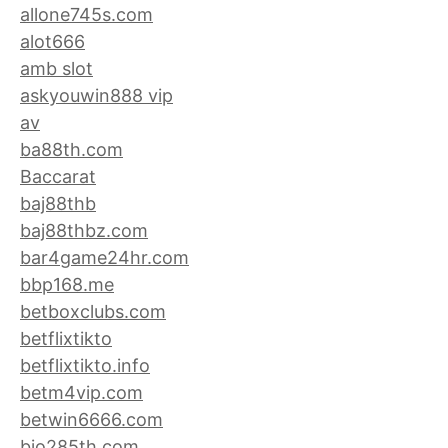
allone745s.com
alot666
amb slot
askyouwin888 vip
av
ba88th.com
Baccarat
baj88thb
baj88thbz.com
bar4game24hr.com
bbp168.me
betboxclubs.com
betflixtikto
betflixtikto.info
betm4vip.com
betwin6666.com
bio285th.com