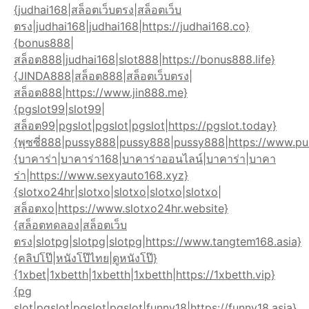
{judhai168|สล็อตเว็บตรง|สล็อตเว็บ
ตรง|judhai168|judhai168|https://judhai168.co}
{bonus888|
สล็อต888|judhai168|slot888|https://bonus888.life}
{JINDA888|สล็อต888|สล็อตเว็บตรง|
สล็อต888|https://www.jin888.me}
{pgslot99|slot99|
สล็อต99|pgslot|pgslot|pgslot|https://pgslot.today}
{พุซซี่888|pussy888|pussy888|pussy888|https://www.pu
{บาคาร่า|บาคาร่า168|บาคาร่าออนไลน์|บาคาร่า|บาคา
ร่า|https://www.sexyauto168.xyz}
{slotxo24hr|slotxo|slotxo|slotxo|slotxo|
สล็อตxo|https://www.slotxo24hr.website}
{สล็อตทดลอง|สล็อตเว็บ
ตรง|slotpg|slotpg|slotpg|https://www.tangtem168.asia}
{คลิปโป๊|หนังโป๊ไทย|ดูหนังโป๊}
{1xbet|1xbetth|1xbetth|1xbetth|https://1xbetth.vip}
{pg
slot|pgslot|pgslot|pgslot|funny18|https://funny18.asia}