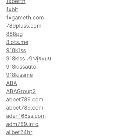
1xbetth
1xbit
1xgameth.com
789pluss.com
888pg
8lots.me
918Kiss
918kiss เข้าสู่ระบบ
918kissauto
918kissme
ABA
ABAGroup2
abbet789.com
abbet789.com
aden168ss.com
adm789.info
allbet24hr