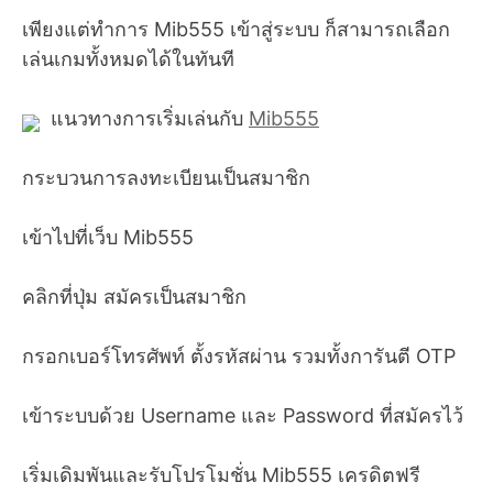
เพียงแต่ทำการ Mib555 เข้าสู่ระบบ ก็สามารถเลือก
เล่นเกมทั้งหมดได้ในทันที
แนวทางการเริ่มเล่นกับ
Mib555
กระบวนการลงทะเบียนเป็นสมาชิก
เข้าไปที่เว็บ Mib555
คลิกที่ปุ่ม สมัครเป็นสมาชิก
กรอกเบอร์โทรศัพท์ ตั้งรหัสผ่าน รวมทั้งการันตี OTP
เข้าระบบด้วย Username และ Password ที่สมัครไว้
เริ่มเดิมพันและรับโปรโมชั่น Mib555 เครดิตฟรี