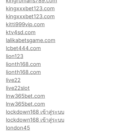
kingromans789.com
kingxxxbet123.com
kingxxxbet123.com
kitti999vip.com
ktv4sd.com
lalikabetsgame.com
lcbet444.com
lion123
lionth168.com
lionth168.com
live22
live22slot
lnw365bet.com
lnw365bet.com
lockdown168 เข้าสู่ระบบ
lockdown168 เข้าสู่ระบบ
london45