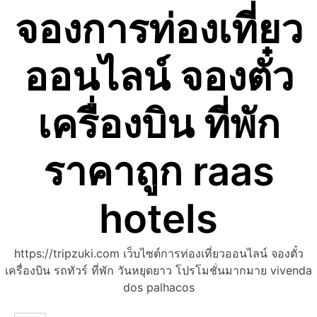
จองการท่องเที่ยว
Skip
to
content
ออนไลน์ จองตั๋ว
เครื่องบิน ที่พัก
ราคาถูก raas
hotels
https://tripzuki.com เว็บไซต์การท่องเที่ยวออนไลน์ จองตั๋ว
เครื่องบิน รถทัวร์ ที่พัก วันหยุดยาว โปรโมชั่นมากมาย vivenda
dos palhacos