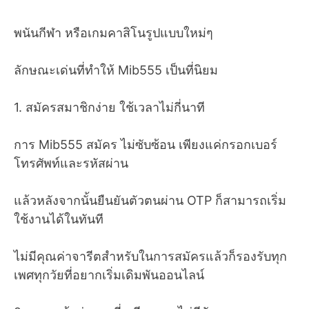
พนันกีฬา หรือเกมคาสิโนรูปแบบใหม่ๆ
ลักษณะเด่นที่ทำให้ Mib555 เป็นที่นิยม
1. สมัครสมาชิกง่าย ใช้เวลาไม่กี่นาที
การ Mib555 สมัคร ไม่ซับซ้อน เพียงแค่กรอกเบอร์
โทรศัพท์และรหัสผ่าน
แล้วหลังจากนั้นยืนยันตัวตนผ่าน OTP ก็สามารถเริ่ม
ใช้งานได้ในทันที
ไม่มีคุณค่าจารีตสำหรับในการสมัครแล้วก็รองรับทุก
เพศทุกวัยที่อยากเริ่มเดิมพันออนไลน์