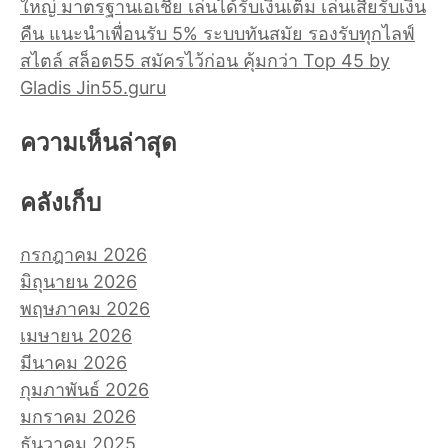
ใหญ่ มาตรฐานเอเชีย เล่นได้รับเงินเต็ม เล่นเสียรับเงิน
คืน แนะนำเพื่อนรับ 5% ระบบทันสมัย รองรับทุกไลฟ์
สไตล์ สล็อต55 สมัครไว้ก่อน คุ้มกว่า Top 45 by
Gladis Jin55.guru
ความเห็นล่าสุด
คลังเก็บ
กรกฎาคม 2026
มิถุนายน 2026
พฤษภาคม 2026
เมษายน 2026
มีนาคม 2026
กุมภาพันธ์ 2026
มกราคม 2026
ธันวาคม 2025