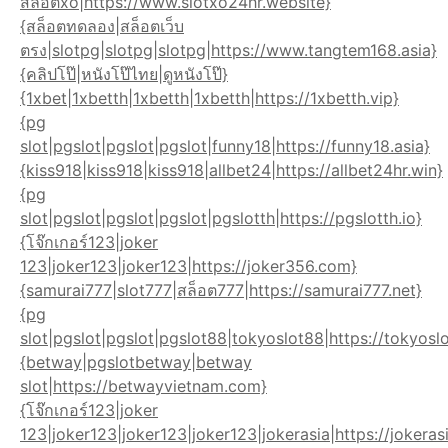
สล็อตxo|https://www.slotxo24hr.website}
{สล็อตทดลอง|สล็อตเว็บ
ตรง|slotpg|slotpg|slotpg|https://www.tangtem168.asia}
{คลิปโป๊|หนังโป๊ไทย|ดูหนังโป๊}
{1xbet|1xbetth|1xbetth|1xbetth|https://1xbetth.vip}
{pg
slot|pgslot|pgslot|pgslot|funny18|https://funny18.asia}
{kiss918|kiss918|kiss918|allbet24|https://allbet24hr.win}
{pg
slot|pgslot|pgslot|pgslot|pgslotth|https://pgslotth.io}
{โจ๊กเกอร์123|joker
123|joker123|joker123|https://joker356.com}
{samurai777|slot777|สล็อต777|https://samurai777.net}
{pg
slot|pgslot|pgslot|pgslot88|tokyoslot88|https://tokyos
{betway|pgslotbetway|betway
slot|https://betwayvietnam.com}
{โจ๊กเกอร์123|joker
123|joker123|joker123|joker123|jokerasia|https://jokerasi