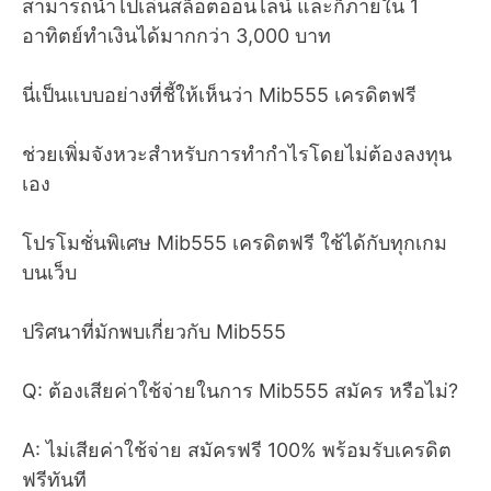
สามารถนำไปเล่นสล็อตออนไลน์ และก็ภายใน 1
อาทิตย์ทำเงินได้มากกว่า 3,000 บาท
นี่เป็นแบบอย่างที่ชี้ให้เห็นว่า Mib555 เครดิตฟรี
ช่วยเพิ่มจังหวะสำหรับการทำกำไรโดยไม่ต้องลงทุน
เอง
โปรโมชั่นพิเศษ Mib555 เครดิตฟรี ใช้ได้กับทุกเกม
บนเว็บ
ปริศนาที่มักพบเกี่ยวกับ Mib555
Q: ต้องเสียค่าใช้จ่ายในการ Mib555 สมัคร หรือไม่?
A: ไม่เสียค่าใช้จ่าย สมัครฟรี 100% พร้อมรับเครดิต
ฟรีทันที