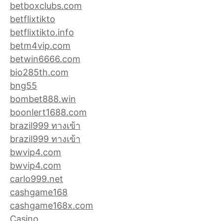
betboxclubs.com
betflixtikto
betflixtikto.info
betm4vip.com
betwin6666.com
bio285th.com
bng55
bombet888.win
boonlert1688.com
brazil999 ทางเข้า
brazil999 ทางเข้า
bwvip4.com
bwvip4.com
carlo999.net
cashgame168
cashgame168x.com
Casino