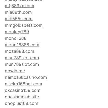
mfj889xx.com
mia88th.com
mib555s.com
mmgoldsbets.com
monkey789
mono1688
mono16888.com
moza888.com
mun789slot.com
mun789slot.com
nbwin.me
nemo168casino.com
niseko168bet.com
okcasino159.com
onesiamclub.site
onoplus168.com