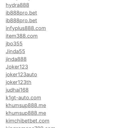
hydra888
ib888pro.bet
ib888pro.bet
infyplus888.com
item388.com
jbo355
Jinda55
jinda888
Joker123
joker123auto
joker123th
judhai168
k1gt-auto.com
khumsup888.me
khumsup888.me
kimchibetbet.com