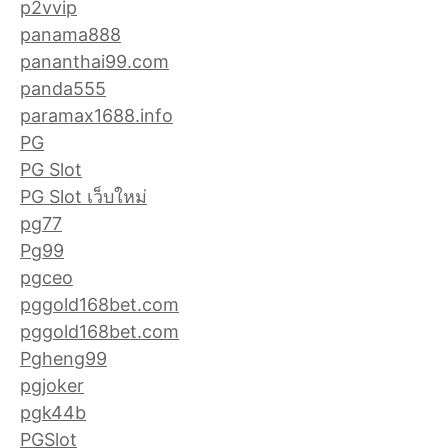
p2vvip
panama888
pananthai99.com
panda555
paramax1688.info
PG
PG Slot
PG Slot เว็บใหม่
pg77
Pg99
pgceo
pggold168bet.com
pggold168bet.com
Pgheng99
pgjoker
pgk44b
PGSlot