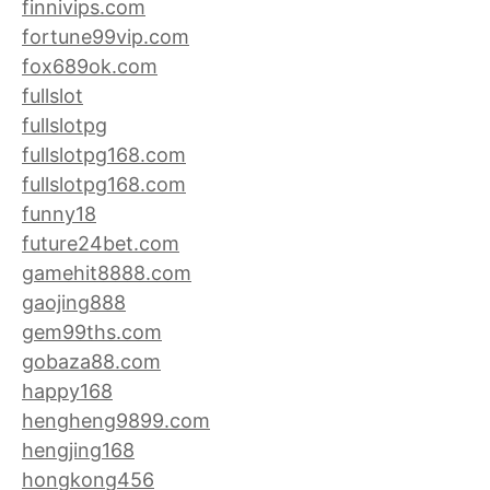
finnivips.com
fortune99vip.com
fox689ok.com
fullslot
fullslotpg
fullslotpg168.com
fullslotpg168.com
funny18
future24bet.com
gamehit8888.com
gaojing888
gem99ths.com
gobaza88.com
happy168
hengheng9899.com
hengjing168
hongkong456