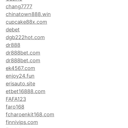
chang7777
chinatown888.win
cupcake88x.com
debet
dgb222hot.com
dr888
dr888bet.com
dr888bet.com
ek4567.com
enjoy24.fun
erisauto.site
etbet16888.com
FAFA123
faro168
fcharoenkit168.com
finnivips.com