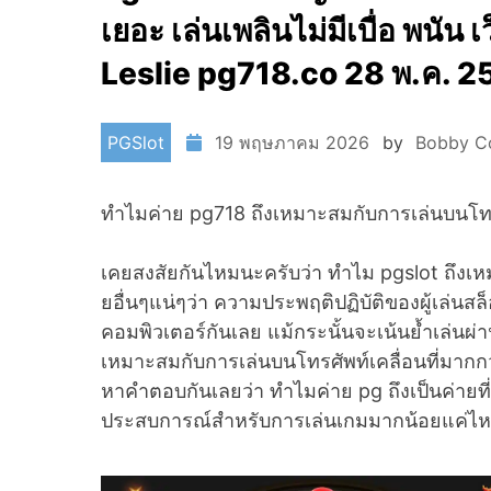
เยอะ เล่นเพลินไม่มีเบื่อ พนั
Leslie pg718.co 28 พ.ค. 
PGSlot
19 พฤษภาคม 2026
by
Bobby C
ทำไมค่าย pg718 ถึงเหมาะสมกับการเล่นบนโทรศั
เคยสงสัยกันไหมนะครับว่า ทำไม pgslot ถึงเหม
ยอื่นๆแน่ๆว่า ความประพฤติปฏิบัติของผู้เล่น
คอมพิวเตอร์กันเลย แม้กระนั้นจะเน้นย้ำเล่นผ่า
เหมาะสมกับการเล่นบนโทรศัพท์เคลื่อนที่มากก
หาคำตอบกันเลยว่า ทำไมค่าย pg ถึงเป็นค่ายที
ประสบการณ์สำหรับการเล่นเกมมากน้อยแค่ไ