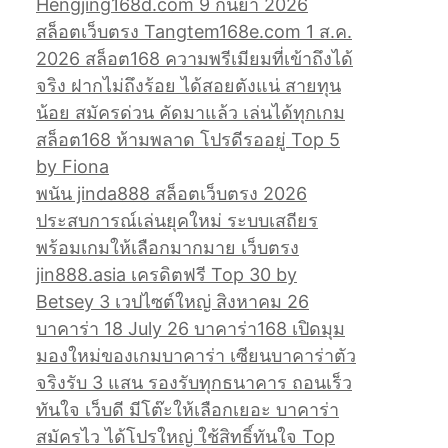
Hengjing168d.com 9 กันยา 2026
สล็อตเว็บตรง Tangtem168e.com 1 ส.ค.
2026 สล็อต168 ความพรีเมียมที่เข้าถึงได้
จริง ฝากไม่ถึงร้อย ได้สอยตังแน่ สายทุน
น้อย สมัครด่วน คัดมาแล้ว เล่นได้ทุกเกม
สล็อต168 ห้ามพลาด โปรดีรออยู่ Top 5
by Fiona
พนัน jinda888 สล็อตเว็บตรง 2026
ประสบการณ์เล่นยุคใหม่ ระบบเสถียร
พร้อมเกมให้เลือกมากมาย เว็บตรง
jin888.asia เครดิตฟรี Top 30 by
Betsey 3 เวปไซต์ใหญ่ สิงหาคม 26
บาคาร่า 18 July 26 บาคาร่า168 เปิดมุม
มองใหม่ของเกมบาคาร่า เซียนบาคาร่าตัว
จริงรับ 3 แสน รองรับทุกธนาคาร ถอนเร็ว
ทันใจ เว็บดี มีโต๊ะให้เลือกเยอะ บาคาร่า
สมัครไว ได้โปรใหญ่ ใช้สิทธิ์ทันใจ Top