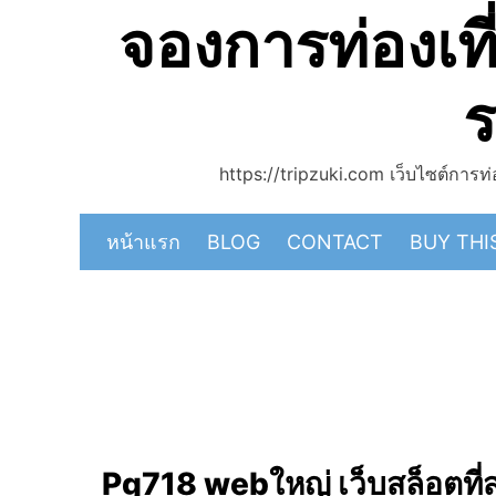
จองการท่องเที่
Skip
to
content
ร
https://tripzuki.com เว็บไซต์การท่
หน้าแรก
BLOG
CONTACT
BUY THI
Pg718 webใหญ่ เว็บสล็อตที่