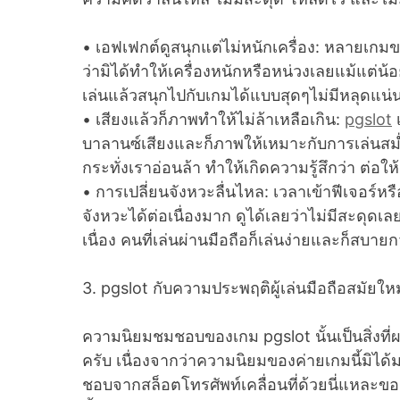
• เอฟเฟกต์ดูสนุกแต่ไม่หนักเครื่อง: หลายเก
ว่ามิได้ทำให้เครื่องหนักหรือหน่วงเลยแม้แต่น
เล่นแล้วสนุกไปกับเกมได้แบบสุดๆไม่มีหลุดแน่
• เสียงแล้วก็ภาพทำให้ไม่ล้าเหลือเกิน:
pgslot
เ
บาลานซ์เสียงและก็ภาพให้เหมาะกับการเล่นสม
กระทั่งเราอ่อนล้า ทำให้เกิดความรู้สึกว่า ต่อใ
• การเปลี่ยนจังหวะลื่นไหล: เวลาเข้าฟีเจอร์ห
จังหวะได้ต่อเนื่องมาก ดูได้เลยว่าไม่มีสะดุ
เนื่อง คนที่เล่นผ่านมือถือก็เล่นง่ายและก็สบายก
3. pgslot กับความประพฤติผู้เล่นมือถือสมัยให
ความนิยมชมชอบของเกม pgslot นั้นเป็นสิ่งที่ผ
ครับ เนื่องจากว่าความนิยมของค่ายเกมนี้มิได้
ชอบจากสล็อตโทรศัพท์เคลื่อนที่ด้วยนี่แหละขอรั