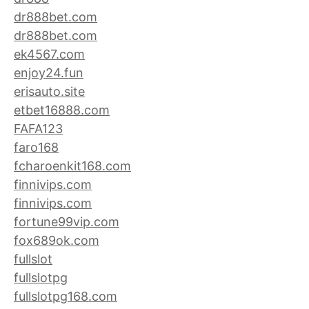
dr888bet.com
dr888bet.com
ek4567.com
enjoy24.fun
erisauto.site
etbet16888.com
FAFA123
faro168
fcharoenkit168.com
finnivips.com
finnivips.com
fortune99vip.com
fox689ok.com
fullslot
fullslotpg
fullslotpg168.com