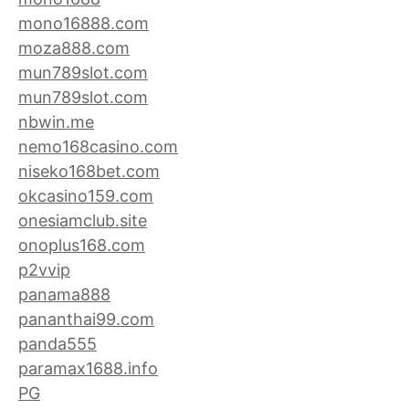
mono16888.com
moza888.com
mun789slot.com
mun789slot.com
nbwin.me
nemo168casino.com
niseko168bet.com
okcasino159.com
onesiamclub.site
onoplus168.com
p2vvip
panama888
pananthai99.com
panda555
paramax1688.info
PG