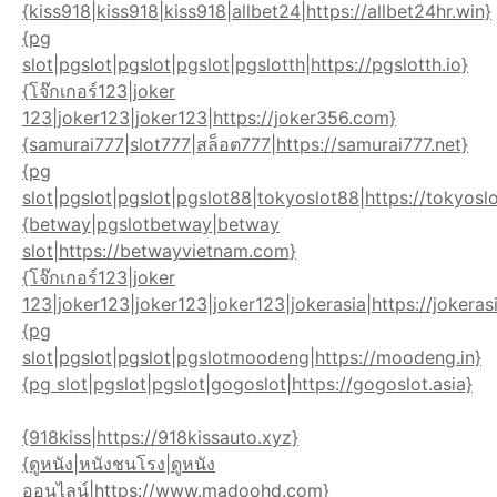
{kiss918|kiss918|kiss918|allbet24|https://allbet24hr.win}
{pg
slot|pgslot|pgslot|pgslot|pgslotth|https://pgslotth.io}
{โจ๊กเกอร์123|joker
123|joker123|joker123|https://joker356.com}
{samurai777|slot777|สล็อต777|https://samurai777.net}
{pg
slot|pgslot|pgslot|pgslot88|tokyoslot88|https://tokyos
{betway|pgslotbetway|betway
slot|https://betwayvietnam.com}
{โจ๊กเกอร์123|joker
123|joker123|joker123|joker123|jokerasia|https://jokerasi
{pg
slot|pgslot|pgslot|pgslotmoodeng|https://moodeng.in}
{pg slot|pgslot|pgslot|gogoslot|https://gogoslot.asia}
{918kiss|https://918kissauto.xyz}
{ดูหนัง|หนังชนโรง|ดูหนัง
ออนไลน์|https://www.madoohd.com}