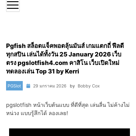
Pgfish สล็อตแจ็คพอตลุ้นมันส์ เกมแตกถี่ ฟีลดี
ทุกสปิน เล่นได้ทั้งวัน 25 January 2026 เว็บ
ตรง pgslotfish4.com คาสิโน เว็บเปิดใหม่
ทดลองเล่น Top 31 by Kerri
PGSlot
29 มกราคม 2026
by
Bobby Cox
pgslotfish หน้าเว็บต้นแบบ ที่ดีที่สุด เล่นลื่น ไม่ค้างไม่
หน่วง แบบรู้สึกได้ ลองเลย!