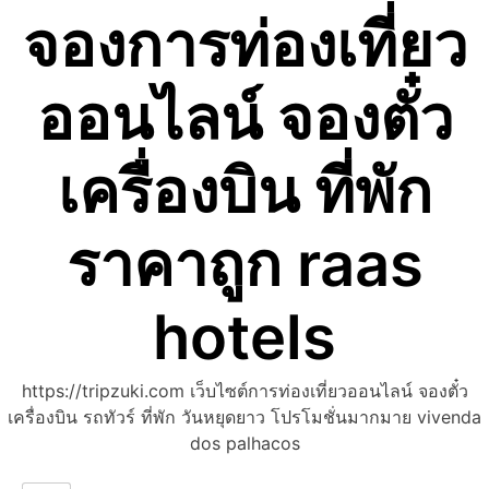
จองการท่องเที่ยว
Skip
to
content
ออนไลน์ จองตั๋ว
เครื่องบิน ที่พัก
ราคาถูก raas
hotels
https://tripzuki.com เว็บไซต์การท่องเที่ยวออนไลน์ จองตั๋ว
เครื่องบิน รถทัวร์ ที่พัก วันหยุดยาว โปรโมชั่นมากมาย vivenda
dos palhacos