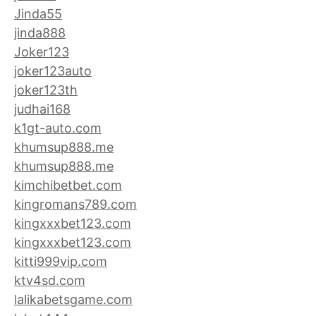
Jinda55
jinda888
Joker123
joker123auto
joker123th
judhai168
k1gt-auto.com
khumsup888.me
khumsup888.me
kimchibetbet.com
kingromans789.com
kingxxxbet123.com
kingxxxbet123.com
kitti999vip.com
ktv4sd.com
lalikabetsgame.com