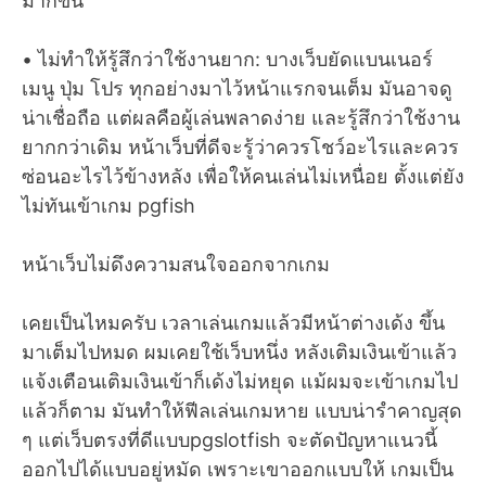
มากขึ้น
• ไม่ทำให้รู้สึกว่าใช้งานยาก: บางเว็บยัดแบนเนอร์
เมนู ปุ่ม โปร ทุกอย่างมาไว้หน้าแรกจนเต็ม มันอาจดู
น่าเชื่อถือ แต่ผลคือผู้เล่นพลาดง่าย และรู้สึกว่าใช้งาน
ยากกว่าเดิม หน้าเว็บที่ดีจะรู้ว่าควรโชว์อะไรและควร
ซ่อนอะไรไว้ข้างหลัง เพื่อให้คนเล่นไม่เหนื่อย ตั้งแต่ยัง
ไม่ทันเข้าเกม pgfish
หน้าเว็บไม่ดึงความสนใจออกจากเกม
เคยเป็นไหมครับ เวลาเล่นเกมแล้วมีหน้าต่างเด้ง ขึ้น
มาเต็มไปหมด ผมเคยใช้เว็บหนึ่ง หลังเติมเงินเข้าแล้ว
แจ้งเตือนเติมเงินเข้าก็เด้งไม่หยุด แม้ผมจะเข้าเกมไป
แล้วก็ตาม มันทำให้ฟีลเล่นเกมหาย แบบน่ารำคาญสุด
ๆ แต่เว็บตรงที่ดีแบบpgslotfish จะตัดปัญหาแนวนี้
ออกไปได้แบบอยู่หมัด เพราะเขาออกแบบให้ เกมเป็น