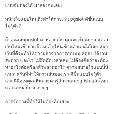
แบบจับต้องได้ มาลองกันเลย!
หน้าเว็บแบบไหนถึงทำให้การเล่น pgslot ดีขึ้นแบบ
ไม่รู้ตัว?
ถ้าคุณเล่นpgslot มาหลายเว็บ คุณจะเริ่มแยกออก ว่า
เว็บไหนเข้ามาแล้วงง เว็บไหนเข้าแล้วเล่นได้เลย หน้า
เว็บที่ดีจะทำให้ความล้าจากการกดเมนู ลดลง ใช้งาน
สะดวก และไว ไม่อึดอัดเวลาเล่น ไม่ต้องคิดว่าจะต้อง
ทำอะไรต่อหรือกลัวพลาดอะไร ความสบายใจแบบนี้นี่
แหละครับที่ทำให้การเล่นของเรา ดีขึ้นแบบไม่รู้ตัว
และนี่คือเหตุผลที่หลายคนรู้สึกว่าเล่นpgfish แล้วไหล
กว่า แบบอธิบายง่าย ๆ
การจัดวางที่ทำให้ไม่ต้องคิดเยอะ