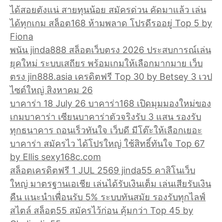
ได้สอยตังแน่ สายทุนน้อย สมัครด่วน คัดมาแล้ว เล่น
ได้ทุกเกม สล็อต168 ห้ามพลาด โปรดีรออยู่ Top 5 by
Fiona
พนัน jinda888 สล็อตเว็บตรง 2026 ประสบการณ์เล่น
ยุคใหม่ ระบบเสถียร พร้อมเกมให้เลือกมากมาย เว็บ
ตรง jin888.asia เครดิตฟรี Top 30 by Betsey 3 เวป
ไซต์ใหญ่ สิงหาคม 26
บาคาร่า 18 July 26 บาคาร่า168 เปิดมุมมองใหม่ของ
เกมบาคาร่า เซียนบาคาร่าตัวจริงรับ 3 แสน รองรับ
ทุกธนาคาร ถอนเร็วทันใจ เว็บดี มีโต๊ะให้เลือกเยอะ
บาคาร่า สมัครไว ได้โปรใหญ่ ใช้สิทธิ์ทันใจ Top 67
by Ellis sexy168c.com
สล็อตเครดิตฟรี 1 JUL 2569 jinda55 คาสิโนเว็บ
ใหญ่ มาตรฐานเอเชีย เล่นได้รับเงินเต็ม เล่นเสียรับเงิน
คืน แนะนำเพื่อนรับ 5% ระบบทันสมัย รองรับทุกไลฟ์
สไตล์ สล็อต55 สมัครไว้ก่อน คุ้มกว่า Top 45 by