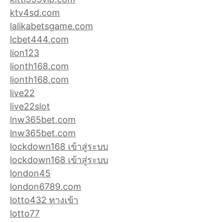
ktv4sd.com
lalikabetsgame.com
lcbet444.com
lion123
lionth168.com
lionth168.com
live22
live22slot
lnw365bet.com
lnw365bet.com
lockdown168 เข้าสู่ระบบ
lockdown168 เข้าสู่ระบบ
london45
london6789.com
lotto432 ทางเข้า
lotto77