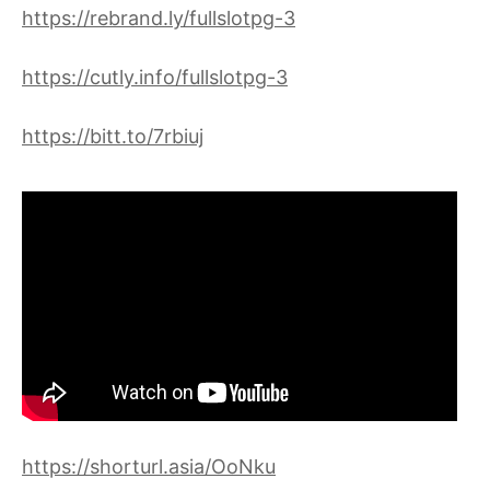
https://rebrand.ly/fullslotpg-3
https://cutly.info/fullslotpg-3
https://bitt.to/7rbiuj
https://shorturl.asia/OoNku