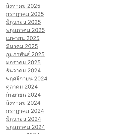
สิงหาคม 2025
กรกฎาคม 2025
มิถุนายน 2025
พฤษภาคม 2025
เมษายน 2025
มีนาคม 2025
กุมภาพันธ์ 2025
มกราคม 2025
ธันวาคม 2024
พฤศจิกายน 2024
ตุลาคม 2024
กันยายน 2024
สิงหาคม 2024
กรกฎาคม 2024
มิถุนายน 2024
พฤษภาคม 2024