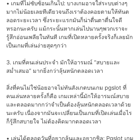
• เกมที่ไม่ซับซ้อนเกินไป: บางเกมอาจใส่ระบบต่างๆ
มากไม่น้อยเลยทีเดียวจนถึงเราต้องคอยตามให้ทันต
ลอดระยะเวลา ซึ่งระยะแรกมันก็น่าตื่นตาตื่นใจดี
หรอกนะครับ แม้กระนั้นหากเล่นไปนานๆพวกเราจะ
รู้สึกอ่อนเพลียในทันที เกมที่เปิดหลายครั้งจริงก็เลยมัก
เป็นเกมที่เล่นง่ายสุดๆกว่า
3. เกมที่คนเล่นประจำ มักให้อารมณ์ “สบายและ
สม่ำเสมอ” มากยิ่งกว่าลุ้นหนักตลอดเวลา
สิ่งที่คนไม่ใช่น้อยอาจไม่ทันสังเกตบนเกม pgslot ที่
คนเล่นหลายครั้งก็คือ เกมเหล่านี้มักให้อารมณ์สบาย
และตลอดมากกว่าจำเป็นต้องลุ้นหนักตลอดเวลาด้วย
นะครับ เนื่องจากมันจะเปลี่ยนเป็นเกมที่เปิดเล่นเมื่อไร
ก็รู้สึกสบายใจ ไม่ต้องคิดมากตลอดเวลา
• เล่นได้ตลอดวันที่อยากลุ้นและอยากชิล: Pgslot เกม