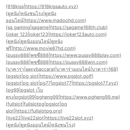
{918kiss|https://918kissauto.xyz}
{ดูหนัง|หนังชนโรง|ดูหนัง
ออนไลน์|https://www.madoohd.com}
{sa gaming|sagame|https://sagame168th.club}
{joker 123|joker123|https://joker123auto.com}
{ดูหนัง|ดูหนังออนไลน์|ดูหนัง
ฟรี|http://www.movie87hd.com}
{pussy888|พุซซี่888|https://www.pussy888play.com}
{pussy888|พุซซี่888|https://pussy888win.com}
{บาคาร่า|sexybaccarat|บาคาร่าออนไลน์|บาคาร่า168}
{pgslot|pg slot|https://www.pgslot.golf}
{pgslot|pg slot|pg77|pgslot77|https://pgslot77.xyz}
{pg99|pgslot เว็บ
ตรง|pgslot99|pgheng99|https://www.pgheng99.me}
{fullslot|fullslotpg|pgslot|pg
slot|https://fullslotpg.org}
{live22|live22slot|https://live22slot.xyz}
{ดูหนัง|ดูหนังออนไลน์|หนังชนโรง}