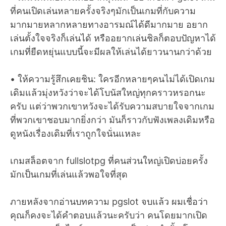
ที่คนเปิดเล่นหลายครั้งจริงๆมักเป็นเกมที่กับความ
มากมายหลากหลายทางอารมณ์ได้ดีมากมาย อยาก
เล่นตั้งใจจริงก็เล่นได้ หรืออยากเล่นชิลก็ตอบปัญหาได้
เกมที่ยืดหยุ่นแบบนี้จะมีผลให้เล่นได้ยาวนานกว่าด้วย
• ให้ความรู้สึกเคยชิน: ใครอีกหลายๆคนไม่ได้เปิดเกม
เดิมแล้วมุ่งหวังว่าจะได้โบนัสใหญ่ทุกคราวหรอกนะ
ครับ แต่ว่าพวกเขาหวังจะได้รับความสบายใจจากเกม
ที่พวกเขาชอบมากยิ่งกว่า มันก็ราวกับฟังเพลงเดิมหรือ
ดูหนังเรื่องเดิมที่เราถูกใจนั่นแหละ
เกมสล็อตจาก fullslotpg ที่คนส่วนใหญ่เปิดบ่อยครั้ง
มักเป็นเกมที่เล่นแล้วพอใจที่สุด
ภายหลังจากอ่านบทความ pgslot จบแล้ว ผมเชื่อว่า
คุณก็คงจะได้คำตอบแล้วนะครับว่า คนโดยมากเปิด