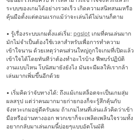
ระบบของเกมได้อย่างรวดเร็ว เกิดความสนิทสนมหรือ
คุ้นมือตั้งแต่ตอนแรกแม้ว่าจะเล่นได้ไม่นานก็ตาม
• รู้เรื่องระบบเกมตั้งแต่เริ่ม:
pgslot
เกมที่คนเล่นมาก
มักไม่จำเป็นต้องใช้เวลาสำหรับเพื่อการทำความ
เข้าใจนาน ด้วยเหตุว่าคนส่วนใหญ่ถูกใจเกมที่เปิดแล้ว
เข้าใจได้โดยทันทีว่าต้องทำอะไรบ้าง ฟีพบร์ปฏิบัติ
งานแบบไหน โบนัสมายังยังไง มันจะมีผลให้เรากล้า
เล่นมากเพิ่มขึ้นอีกด้วย
• เริ่มคิดว่าจับทางได้: ถึงแม้เกมสล็อตจะเป็นเกมสุ่ม
ผลสรุป แต่ว่าคนมากมายก่ายกองก็จะรู้สึกคุ้นกับ
จังหวะเกมอยู่ดีครับผม ถ้าเกมไหนที่เล่นแล้วคิดว่าเข้า
มือหรืออ่านทางออก พวกเขาก็จะเพลิดเพลินใจรวมทั้ง
อยากกลับมาเล่นเกมนี้บ่อยๆแบบอัตโนมัติ