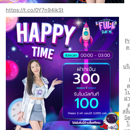
https://t.co/0Y7n94ikSt
แนะแนว
Pr
ค
เรื่อง
บร
ค
โ
ฝา
ค
สล็
Se
โ