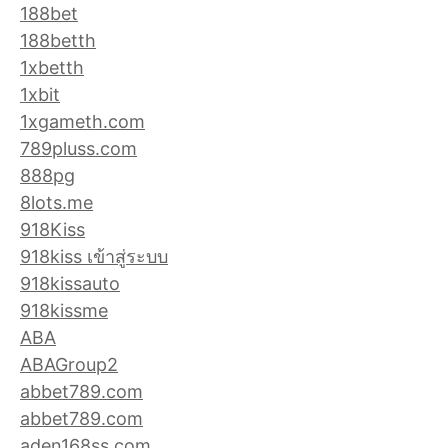
188bet
188betth
1xbetth
1xbit
1xgameth.com
789pluss.com
888pg
8lots.me
918Kiss
918kiss เข้าสู่ระบบ
918kissauto
918kissme
ABA
ABAGroup2
abbet789.com
abbet789.com
aden168ss.com