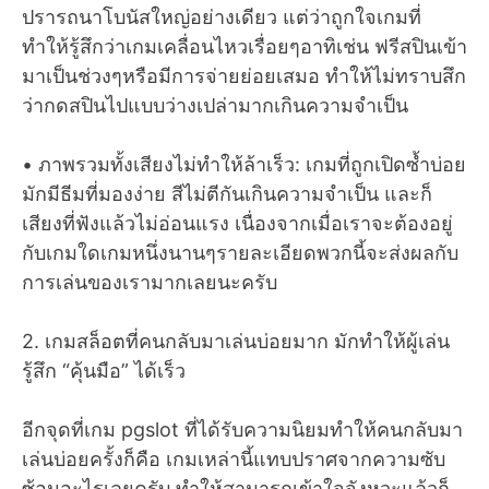
ปรารถนาโบนัสใหญ่อย่างเดียว แต่ว่าถูกใจเกมที่
ทำให้รู้สึกว่าเกมเคลื่อนไหวเรื่อยๆอาทิเช่น ฟรีสปินเข้า
มาเป็นช่วงๆหรือมีการจ่ายย่อยเสมอ ทำให้ไม่ทราบสึก
ว่ากดสปินไปแบบว่างเปล่ามากเกินความจำเป็น
• ภาพรวมทั้งเสียงไม่ทำให้ล้าเร็ว: เกมที่ถูกเปิดซ้ำบ่อย
มักมีธีมที่มองง่าย สีไม่ตีกันเกินความจำเป็น และก็
เสียงที่ฟังแล้วไม่อ่อนแรง เนื่องจากเมื่อเราจะต้องอยู่
กับเกมใดเกมหนึ่งนานๆรายละเอียดพวกนี้จะส่งผลกับ
การเล่นของเรามากเลยนะครับ
2. เกมสล็อตที่คนกลับมาเล่นบ่อยมาก มักทำให้ผู้เล่น
รู้สึก “คุ้นมือ” ได้เร็ว
อีกจุดที่เกม pgslot ที่ได้รับความนิยมทำให้คนกลับมา
เล่นบ่อยครั้งก็คือ เกมเหล่านี้แทบปราศจากความซับ
ซ้อนอะไรเลยครับ ทำให้สามารถเข้าใจจังหวะแล้วก็