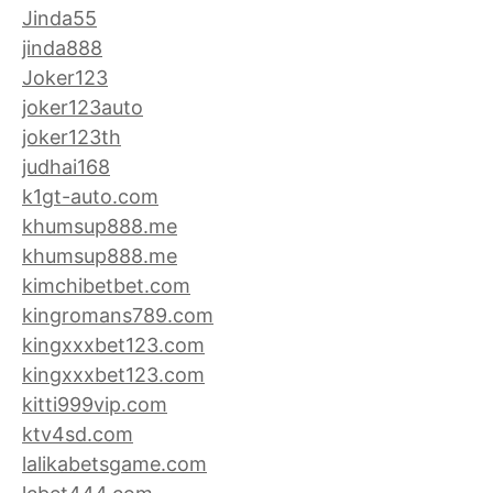
Jinda55
jinda888
Joker123
joker123auto
joker123th
judhai168
k1gt-auto.com
khumsup888.me
khumsup888.me
kimchibetbet.com
kingromans789.com
kingxxxbet123.com
kingxxxbet123.com
kitti999vip.com
ktv4sd.com
lalikabetsgame.com