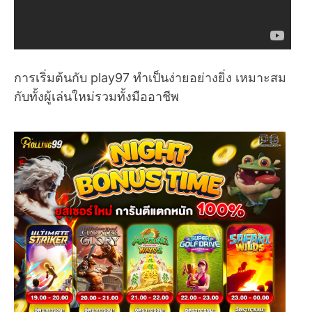
การเริ่มต้นกับ play97 ทำเป็นง่ายอย่างยิ่ง เหมาะสม
กับทั้งผู้เล่นใหม่รวมทั้งมืออาชีพ