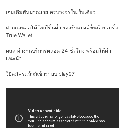
เกมเดิมพันมากมาย ครบวงจรในเว็บเดียว
ฝากถอนออโต้ ไม่มีขั้นต่ำ รองรับแบงค์ชั้นนำรวมทั้ง
True Wallet
คณะทำงานบริการตลอด 24 ชั่วโมง พร้อมให้คำ
แนะนำ
วิธีสมัครแล้วก็เข้าระบบ play97