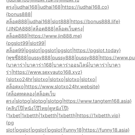
ตรง|judhai168|judhai168|https://judhai168.co}
{bonus888|
สล็อต888|judhai168|slot888|https://bonus888.life}
{JINDA888|สล็อต888|สล็อตเว็บตรง|
สล็อต888|https://www.jin888.me}
{pgslot99|slot99|
สล็อต99|pgslot|pgslot|pgslot|https://pgslot.today}
{พุซซี่888|pussy888|pussy888|pussy888|https://www.pu
{บาคาร่า|บาคาร่า168|บาคาร่าออนไลน์|บาคาร่า|บาคา
ร่า|https://www.sexyauto168.xyz}
{slotxo24hr|slotxo|slotxo|slotxo|slotxo|
สล็อตxo|https://www.slotxo24hr.website}
{สล็อตทดลอง|สล็อตเว็บ
ตรง|slotpg|slotpg|slotpg|https://www.tangtem168.asia}
{คลิปโป๊|หนังโป๊ไทย|ดูหนังโป๊}
{1xbet|1xbetth|1xbetth|1xbetth|https://1xbetth.vip}
{pg
slot|pgslot|pgslot|pgslot|funny18|https://funny18.asia}