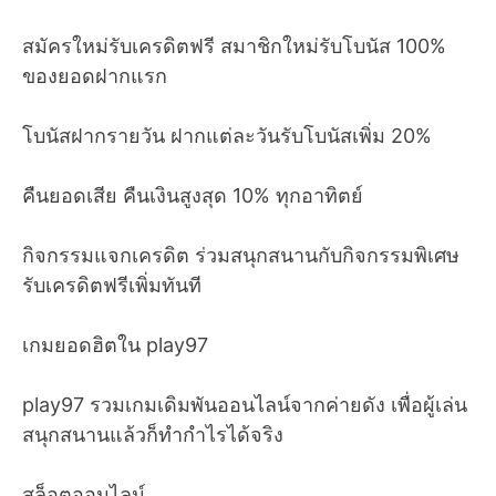
สมัครใหม่รับเครดิตฟรี สมาชิกใหม่รับโบนัส 100%
ของยอดฝากแรก
โบนัสฝากรายวัน ฝากแต่ละวันรับโบนัสเพิ่ม 20%
คืนยอดเสีย คืนเงินสูงสุด 10% ทุกอาทิตย์
กิจกรรมแจกเครดิต ร่วมสนุกสนานกับกิจกรรมพิเศษ
รับเครดิตฟรีเพิ่มทันที
เกมยอดฮิตใน play97
play97 รวมเกมเดิมพันออนไลน์จากค่ายดัง เพื่อผู้เล่น
สนุกสนานแล้วก็ทำกำไรได้จริง
สล็อตออนไลน์