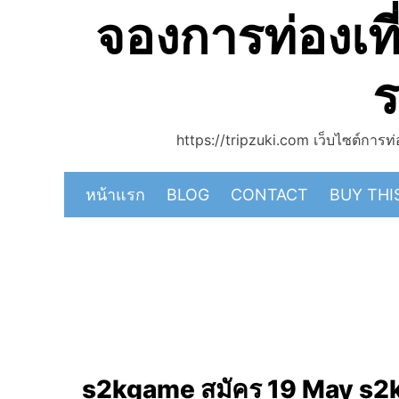
จองการท่องเที่
Skip
to
content
ร
https://tripzuki.com เว็บไซต์การท่
หน้าแรก
BLOG
CONTACT
BUY THI
s2kgame สมัคร 19 May s2k