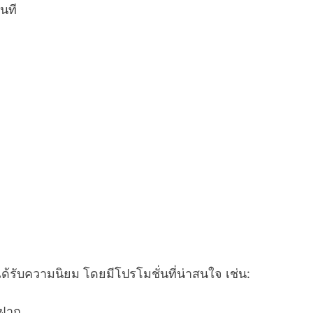
นที
ด้รับความนิยม โดยมีโปรโมชั่นที่น่าสนใจ เช่น:
งฝาก