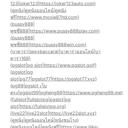
123|joker123|https://joker123auto.com}
{ดูหนัง|ดูหนังออนไลน์|ดูหนัง
ฟรี|http://www.movie87hd.com}
{pussy888|
พุซซี่888|https://www.pussy888play.com}
{pussy888|
พุซซี่888|https://pussy888win.com}
{บาคาร่า|sexybaccarat|บาคาร่าออนไลน์|บา
คาร่า168}
{pgslot|pg slot|https://www.pgslot.golf}
{pgslot|pg
slot|pg77|pgslot77|https://pgslot77.xyz}
{pg99|pgslot เว็บ
ตรง|pgslot99|pgheng99|https://www.pgheng99.me}
{fullslot|fullslotpg|pgslot|pg
slot|https://fullslotpg.org}
{live22|live22slot|https://live22slot.xyz}
{ดูหนัง|ดูหนังออนไลน์|หนังชนโรง}
{ดูหนังออนไลน์|ดูหนังฟรี|https://www.ilike-