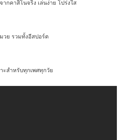
จากคาสิโนจริง เล่นง่าย โปร่งใส
มวย รวมทั้งอีสปอร์ต
าะสำหรับทุกเพศทุกวัย