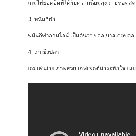
เกมไพ่ยอดฮิตที่ได้รับความนิยมสูง ถ่ายทอดสด
3. พนันกีฬา
พนันกีฬาออนไลน์ เป็นต้นว่า บอล บาสเกตบอล 
4. เกมยิงปลา
เกมเล่นง่าย ภาพสวย เอฟเฟกต์น่าระทึกใจ เหม