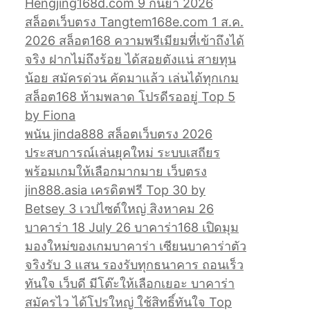
Hengjing168d.com 9 กันยา 2026
สล็อตเว็บตรง Tangtem168e.com 1 ส.ค.
2026 สล็อต168 ความพรีเมียมที่เข้าถึงได้
จริง ฝากไม่ถึงร้อย ได้สอยตังแน่ สายทุน
น้อย สมัครด่วน คัดมาแล้ว เล่นได้ทุกเกม
สล็อต168 ห้ามพลาด โปรดีรออยู่ Top 5
by Fiona
พนัน jinda888 สล็อตเว็บตรง 2026
ประสบการณ์เล่นยุคใหม่ ระบบเสถียร
พร้อมเกมให้เลือกมากมาย เว็บตรง
jin888.asia เครดิตฟรี Top 30 by
Betsey 3 เวปไซต์ใหญ่ สิงหาคม 26
บาคาร่า 18 July 26 บาคาร่า168 เปิดมุม
มองใหม่ของเกมบาคาร่า เซียนบาคาร่าตัว
จริงรับ 3 แสน รองรับทุกธนาคาร ถอนเร็ว
ทันใจ เว็บดี มีโต๊ะให้เลือกเยอะ บาคาร่า
สมัครไว ได้โปรใหญ่ ใช้สิทธิ์ทันใจ Top