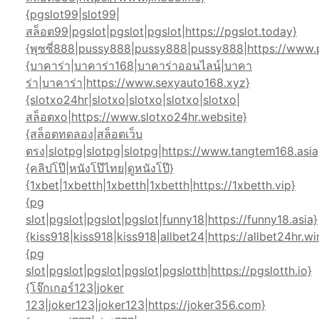
{pgslot99|slot99|
สล็อต99|pgslot|pgslot|pgslot|https://pgslot.today}
{พุซซี่888|pussy888|pussy888|pussy888|https://www.
{บาคาร่า|บาคาร่า168|บาคาร่าออนไลน์|บาคา
ร่า|บาคาร่า|https://www.sexyauto168.xyz}
{slotxo24hr|slotxo|slotxo|slotxo|slotxo|
สล็อตxo|https://www.slotxo24hr.website}
{สล็อตทดลอง|สล็อตเว็บ
ตรง|slotpg|slotpg|slotpg|https://www.tangtem168.asia
{คลิปโป๊|หนังโป๊ไทย|ดูหนังโป๊}
{1xbet|1xbetth|1xbetth|1xbetth|https://1xbetth.vip}
{pg
slot|pgslot|pgslot|pgslot|funny18|https://funny18.asia}
{kiss918|kiss918|kiss918|allbet24|https://allbet24hr.wi
{pg
slot|pgslot|pgslot|pgslot|pgslotth|https://pgslotth.io}
{โจ๊กเกอร์123|joker
123|joker123|joker123|https://joker356.com}