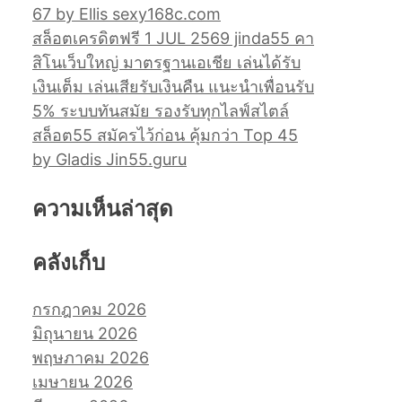
67 by Ellis sexy168c.com
สล็อตเครดิตฟรี 1 JUL 2569 jinda55 คา
สิโนเว็บใหญ่ มาตรฐานเอเชีย เล่นได้รับ
เงินเต็ม เล่นเสียรับเงินคืน แนะนำเพื่อนรับ
5% ระบบทันสมัย รองรับทุกไลฟ์สไตล์
สล็อต55 สมัครไว้ก่อน คุ้มกว่า Top 45
by Gladis Jin55.guru
ความเห็นล่าสุด
คลังเก็บ
กรกฎาคม 2026
มิถุนายน 2026
พฤษภาคม 2026
เมษายน 2026