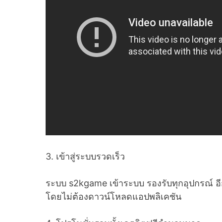
3. เข้าสู่ระบบรวดเร็ว
ระบบ s2kgame เข้าระบบ รองรับทุกอุปกรณ์ อีกท
โดยไม่ต้องดาวน์โหลดแอปพลิเคชัน