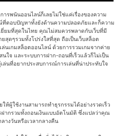
การพนันออนไลน์ก็เลยไม่ใช่แค่เรื่องของความ
์ที่ตอบปัญหาทั้งยังด้านความปลอดภัยและก็ความ
ยี่ยมที่สุดในไทย คุณไม่สมควรพลาดกับเว็บที่มี
สุดๆรวมทั้งโปร่งใสที่สุด ถือเป็นเว็บสล็อต
ักการเล่นเกมสล็อตออนไลน์ ด้วยการรวมเกมจากค่าย
่น่าสนใจ และระบบการฝาก-ถอนที่เร็วแล้วก็ไม่เป็น
้เล่นที่อยากประสบการณ์การเล่นที่น่าประทับใจ
ยให้ผู้ใช้งานสามารถทำธุรกรรมได้อย่างรวดเร็ว
รฝากรวมทั้งถอนเงินแบบอัตโนมัติ ซึ่งแปลว่าคุณ
กลางวันหรือเวลากลางคืน