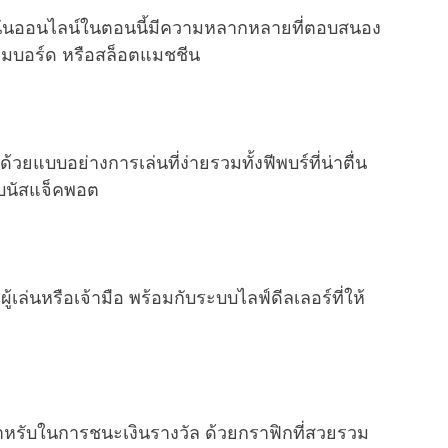
นันออนไลน์ในตอนนี้มีความหลากหลายที่ตอบสนอง
 เกมบอร์ด หรือสล็อตแมชชีน
้วยแบบอย่างการเล่นที่ง่ายรวมทั้งฟีพบร์ที่น่าตื่น
ะโบนัสแจ็คพอต
ู้เล่นหรือเจ้ามือ พร้อมกับระบบไลฟ์ดีลเลอร์ที่ให้
รับในการชนะเงินรางวัล ด้วยกราฟิกที่สวยรวม