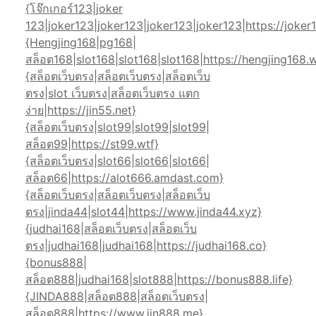
{โจ๊กเกอร์123|joker
123|joker123|joker123|joker123|joker123|https://joker
{Hengjing168|pg168|
สล็อต168|slot168|slot168|slot168|https://hengjing168.w
{สล็อตเว็บตรง|สล็อตเว็บตรง|สล็อตเว็บ
ตรง|slot เว็บตรง|สล็อตเว็บตรง แตก
ง่าย|https://jin55.net}
{สล็อตเว็บตรง|slot99|slot99|slot99|
สล็อต99|https://st99.wtf}
{สล็อตเว็บตรง|slot66|slot66|slot66|
สล็อต66|https://alot666.amdast.com}
{สล็อตเว็บตรง|สล็อตเว็บตรง|สล็อตเว็บ
ตรง|jinda44|slot44|https://www.jinda44.xyz}
{judhai168|สล็อตเว็บตรง|สล็อตเว็บ
ตรง|judhai168|judhai168|https://judhai168.co}
{bonus888|
สล็อต888|judhai168|slot888|https://bonus888.life}
{JINDA888|สล็อต888|สล็อตเว็บตรง|
สล็อต888|https://www.jin888.me}