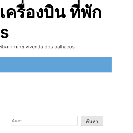
รื่องบิน ที่พัก
ls
ปรโมชั่นมากมาย vivenda dos palhacos
ค้นหา
สำหรับ: