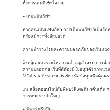
ทั้งการเล่นที่เข้าใจง่าย
• เกมพนันกีฬา
หากคุณเป็นแฟนกีฬา การเดิมพันกีฬาก็เป็นอีกหนึ
หรือแม้กระทั่งอีสปอร์ต
ความน่าวางใจและความปลอดภัยของเว็บ sbo
สิ่งที่ผู้เล่นควรจะให้ความสำคัญสำหรับการเล
ความปลอดภัย เว็บที่ดีต้องมีใบอนุมัติจากหน่ว
MGA รวมถึงระบบการเข้ารหัสข้อมูลเพื่อคุ้มคร
เกมสล็อตออนไลน์กับฟีพบร์พิเศษที่น่าตื่นเต้น ก
การชนะรางวัลใหญ่
• ฟีพบร์ฟรีสปิน