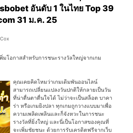
 sbobet อันดับ 1 ในไทย Top 39
com 31 ม.ค. 25
 Cox
เพิ่มโอกาสสำหรับการชนะรางวัลใหญ่จากเกม
คุณเคยคิดไหมว่าเกมเดิมพันออนไลน์
สามารถเปลี่ยนแปลงวันปกติให้กลายเป็นวัน
ที่น่าตื่นตาตื่นใจได้ ไม่ว่าจะเป็นสล็อต บาคา
ร่า หรือเกมยิงปลา ทุกเกมถูกวางแบบมาเพื่อ
ความเพลิดเพลินและก็จังหวะในการชนะ
รางวัลที่ยิ่งใหญ่ และนี่เป็นโอกาสของคุณที่
จะเพิ่มชัยชนะ ด้วยการรับเครดิตฟรีจากเว็บ