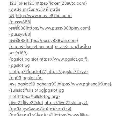
123|joker123|https://joker123auto.com}
{ดูหนัง|ดูหนังออนไลน์|ดูหนัง
ฟรี|http://www.movie87hd.com}
{pussy888|
พุซซี่888|https://www.pussy888play.com}
{pussy888|
พุซซี่888|https://pussy888win.com}
{บาคาร่า|sexybaccarat|บาคาร่าออนไลน์|บา
คาร่า168}
{pgslot|pg slot|https://www.pgslot.golf}
{pgslot|pg
slot|pg77|pgslot77|https://pgslot77.xyz}
{pg99|pgslot เว็บ
ตรง|pgslot99|pgheng99|https://www.pgheng99.me}
{fullslot|fullslotpg|pgslot|pg
slot|https://fullslotpg.org}
{live22|live22slot|https://live22slot.xyz}
{ดูหนัง|ดูหนังออนไลน์|หนังชนโรง}
{ดูหนังออนไลน์|ดูหนังฟรี|https://www.ilike-