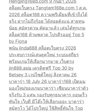
Hengjing168d.com 9 กันยา 2026
สล็อตเว็บตรง Tangtem168e.com 1 ส.ค.
2026 สล็อต168 ความพรีเมียมที่เข้าถึงได้
จริง ฝากไม่ถึงร้อย ได้สอยตังแน่ สายทุน
น้อย สมัครด่วน คัดมาแล้ว เล่นได้ทุกเกม
สล็อต168 ห้ามพลาด โปรดีรออยู่ Top 5
by Fiona
พนัน jinda888 สล็อตเว็บตรง 2026
ประสบการณ์เล่นยุคใหม่ ระบบเสถียร
พร้อมเกมให้เลือกมากมาย เว็บตรง
jin888.asia เครดิตฟรี Top 30 by
Betsey 3 เวปไซต์ใหญ่ สิงหาคม 26
บาคาร่า 18 July 26 บาคาร่า168 เปิดมุม
มองใหม่ของเกมบาคาร่า เซียนบาคาร่าตัว
จริงรับ 3 แสน รองรับทุกธนาคาร ถอนเร็ว
ทันใจ เว็บดี มีโต๊ะให้เลือกเยอะ บาคาร่า
สมัครไว ได้โปรใหญ่ ใช้สิทธิ์ทันใจ Top