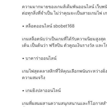
ความมากมายของเกมส์เดิมพันออนไลน์ เว็บพ
ต่อทุกสิ่งที่จำเป็น ไม่ว่าคุณจะเป็นสายเกมไพ่
• สล็อตออนไลน์ sbobet168
เกมสล็อตนับว่าเป็นเกมที่ได้รับความนิยมสูงสุด ด
เต้น เป็นต้นว่า ฟรีสปิน ตัวคูณเงินรางวัล แล
• บาคาร่าออนไลน์
เกมไพ่สุดคลาสสิกที่ให้คุณเลือกพนันระหว่างฝั่งผ
ความสมจริง
• เกมยิงปลาออนไลน์
เกมที่ผสมผสานความสนุกสนานและก็โอกาสสำห