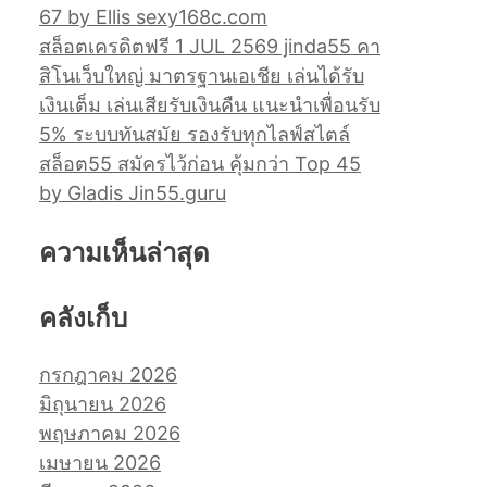
67 by Ellis sexy168c.com
สล็อตเครดิตฟรี 1 JUL 2569 jinda55 คา
สิโนเว็บใหญ่ มาตรฐานเอเชีย เล่นได้รับ
เงินเต็ม เล่นเสียรับเงินคืน แนะนำเพื่อนรับ
5% ระบบทันสมัย รองรับทุกไลฟ์สไตล์
สล็อต55 สมัครไว้ก่อน คุ้มกว่า Top 45
by Gladis Jin55.guru
ความเห็นล่าสุด
คลังเก็บ
กรกฎาคม 2026
มิถุนายน 2026
พฤษภาคม 2026
เมษายน 2026