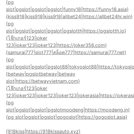
{pg
slot|pgslot|pgslot|pgslot|funny18|https://funny18.asia}
{kiss918|kiss918|kiss918|allbet24|https://allbet24hr.win}
{pg
slot|pgslot|pgslot|pgslot|pgslotth|https://pgslotth.io}
{โจ๊กเกอร์123|joker
123|joker123|joker123|https://joker356.com}
{samurai777|slot777|สล็อต777|https://samurai777.net}
{pg
slot|pgslot|pgslot|pgslot88|tokyoslot88|https://tokyos
{betway|pgslotbetway|betway
slot|https://betwayvietnam.com}
{โจ๊กเกอร์123|joker
123|joker123|joker123|joker123|jokerasia|https://jokerasi
{pg
slot|pgslot|pgslot|pgslotmoodeng|https://moodeng.in}
{pg slot|pgslot|pgslot|gogoslot|https://gogoslot.asia}
{918kiss|https://918kissauto.xyz}