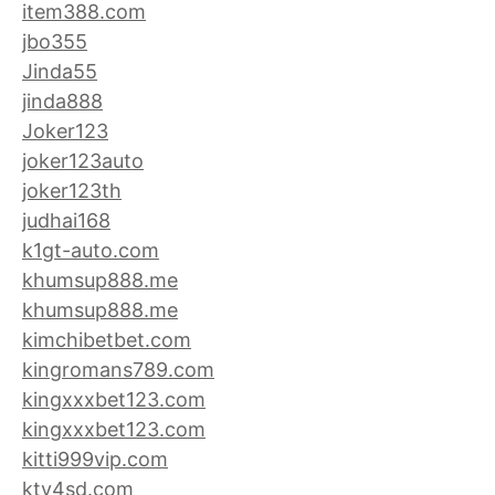
item388.com
jbo355
Jinda55
jinda888
Joker123
joker123auto
joker123th
judhai168
k1gt-auto.com
khumsup888.me
khumsup888.me
kimchibetbet.com
kingromans789.com
kingxxxbet123.com
kingxxxbet123.com
kitti999vip.com
ktv4sd.com