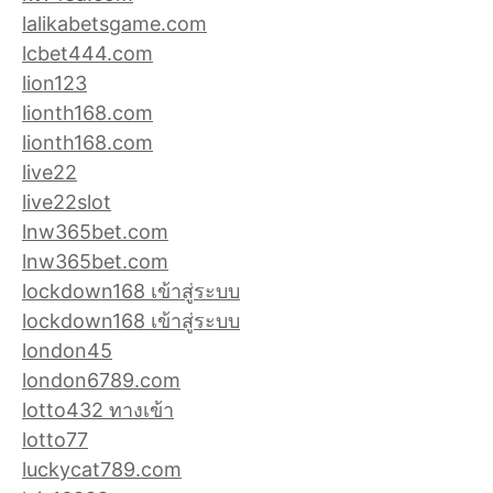
lalikabetsgame.com
lcbet444.com
lion123
lionth168.com
lionth168.com
live22
live22slot
lnw365bet.com
lnw365bet.com
lockdown168 เข้าสู่ระบบ
lockdown168 เข้าสู่ระบบ
london45
london6789.com
lotto432 ทางเข้า
lotto77
luckycat789.com