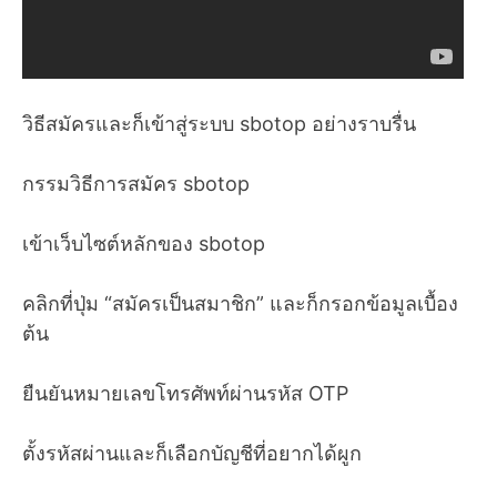
วิธีสมัครและก็เข้าสู่ระบบ sbotop อย่างราบรื่น
กรรมวิธีการสมัคร sbotop
เข้าเว็บไซต์หลักของ sbotop
คลิกที่ปุ่ม “สมัครเป็นสมาชิก” และก็กรอกข้อมูลเบื้อง
ต้น
ยืนยันหมายเลขโทรศัพท์ผ่านรหัส OTP
ตั้งรหัสผ่านและก็เลือกบัญชีที่อยากได้ผูก