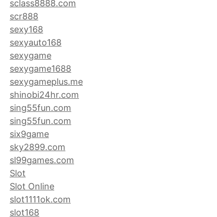
sclass8888.com
scr888
sexy168
sexyauto168
sexygame
sexygame1688
sexygameplus.me
shinobi24hr.com
sing55fun.com
sing55fun.com
six9game
sky2899.com
sl99games.com
Slot
Slot Online
slot1111ok.com
slot168