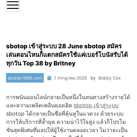
sbotop เข้าสู่ระบบ 28 June sbotop สมัคร
เล่นตอนไหนก็แตกสมัครใช้แค่เบอร์โบนัสรับได้
ทุกวัน Top 38 by Britney
sbotop1688.com
1 กรกฎาคม 2025
by
Bobby Cox
การพนันออนไลน์กลายเป็นหนึ่งในหนทางสร้างรายได้
และความเพลิดเพลินยอดฮิต
sbotop เข้าสู่ระบบ
sbotop ได้กลายเป็นชื่อที่คุ้นหูในแวดวง ด้วยระบบ
การให้บริการที่ล้ำยุค ความน่าไว้ใจสูง แล้วก็โปรโม
ชั่นสุดพิเศษที่มอบให้ผู้ใช้งานตลอดเวลา ไม่ว่าจะเป็น