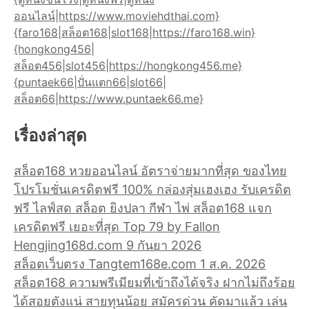
ออนไลน์|https://www.moviehdthai.com}
{faro168|สล็อต168|slot168|https://faro168.win}
{hongkong456|
สล็อต456|slot456|https://hongkong456.me}
{puntaek66|ปั่นแตก66|slot66|
สล็อต66|https://www.puntaek66.me}
เรื่องล่าสุด
สล็อต168 หวยออนไลน์ อัตราจ่ายมากที่สุด ของไทย
โปรโมชั่นเครดิตฟรี 100% กล่องสุ่มเฮงเฮง รับเครดิต
ฟรี ไลฟ์สด สล็อต ยิงปลา กีฬา ไพ่ สล็อต168 แจก
เครดิตฟรี เยอะที่สุด Top 79 by Fallon
Hengjing168d.com 9 กันยา 2026
สล็อตเว็บตรง Tangtem168e.com 1 ส.ค. 2026
สล็อต168 ความพรีเมียมที่เข้าถึงได้จริง ฝากไม่ถึงร้อย
ได้สอยตังแน่ สายทุนน้อย สมัครด่วน คัดมาแล้ว เล่น