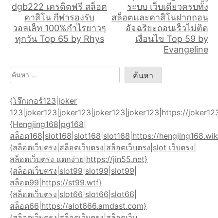
เรื่อง
dgb222 เครดิตฟรี สล็อต
ระบบ เว็บเดียวครบทั้ง
คาสิโน กีฬารองรับ
สล็อตและคาสิโนฝากถอน
วอลเล็ท 100%กำไรยาวๆ
อัจฉริยะถอนเร็วไม่ติด
ทุกวัน Top 65 by Rhys
เงื่อนไข Top 59 by
Evangeline
ค้นหา
สำหรับ:
{โจ๊กเกอร์123|joker
123|joker123|joker123|joker123|joker123|https://joker12
{Hengjing168|pg168|
สล็อต168|slot168|slot168|slot168|https://hengjing168.wik
{สล็อตเว็บตรง|สล็อตเว็บตรง|สล็อตเว็บตรง|slot เว็บตรง|
สล็อตเว็บตรง แตกง่าย|https://jin55.net}
{สล็อตเว็บตรง|slot99|slot99|slot99|
สล็อต99|https://st99.wtf}
{สล็อตเว็บตรง|slot66|slot66|slot66|
สล็อต66|https://alot666.amdast.com}
{สล็อตเว็บตรง|สล็อตเว็บตรง|สล็อตเว็บ