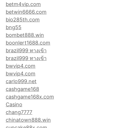
betm4vip.com
betwin6666.com
bio285th.com
bng55
bombet888.win
boonlert1688.com
brazil999 ทางเข้า
brazil999 ทางเข้า
bwvip4.com
bwvip4.com
carlo999.net
cashgame168
cashgame168x.com
Casino
chang7777
chinatown888.win
cupcake88x.com