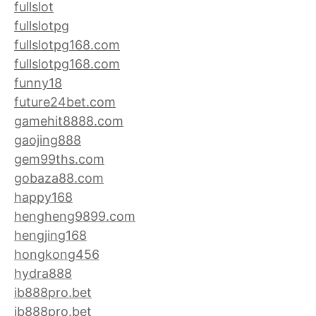
fullslot
fullslotpg
fullslotpg168.com
fullslotpg168.com
funny18
future24bet.com
gamehit8888.com
gaojing888
gem99ths.com
gobaza88.com
happy168
hengheng9899.com
hengjing168
hongkong456
hydra888
ib888pro.bet
ib888pro.bet