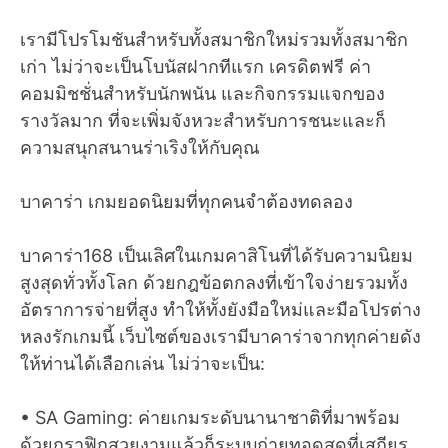
เรามีโปรโมชันสำหรับทั้งสมาชิกใหม่รวมทั้งสมาชิก
เก่า ไม่ว่าจะเป็นโบนัสฝากทีแรก เครดิตฟรี ค่า
คอมมิชชั่นสำหรับนักพนัน และกิจกรรมแจกของ
รางวัลมาก ที่จะเพิ่มจังหวะสำหรับการชนะและก็
ความสนุกสนานร่าเริงให้กับคุณ
บาคาร่า เกมยอดนิยมที่ทุกคนจำต้องทดลอง
บาคาร่า168 เป็นเลิศในเกมคาสิโนที่ได้รับความนิยม
สูงสุดทั่วทั้งโลก ด้วยกฎข้อตกลงที่เข้าใจง่ายรวมทั้ง
อัตราการจ่ายที่สูง ทำให้ทั้งยังมือใหม่และมือโปรต่าง
หลงรักเกมนี้ เว็บไซต์ของเรามีบาคาร่าจากทุกค่ายดัง
ให้ท่านได้เลือกเล่น ไม่ว่าจะเป็น:
• SA Gaming: ค่ายเกมระดับนานาชาติที่มาพร้อม
ด้วยกราฟิกสวยงามแล้วก็ระบบถ่ายทอดสดที่เสถียร