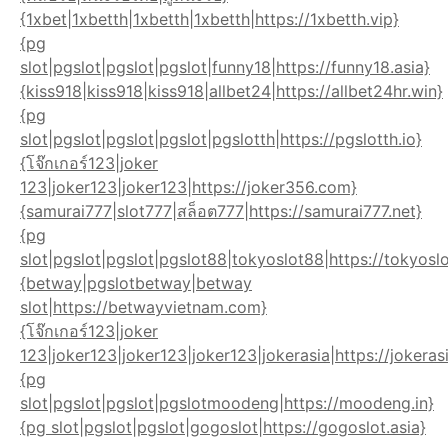
{1xbet|1xbetth|1xbetth|1xbetth|https://1xbetth.vip}
{pg
slot|pgslot|pgslot|pgslot|funny18|https://funny18.asia}
{kiss918|kiss918|kiss918|allbet24|https://allbet24hr.win}
{pg
slot|pgslot|pgslot|pgslot|pgslotth|https://pgslotth.io}
{โจ๊กเกอร์123|joker
123|joker123|joker123|https://joker356.com}
{samurai777|slot777|สล็อต777|https://samurai777.net}
{pg
slot|pgslot|pgslot|pgslot88|tokyoslot88|https://tokyos
{betway|pgslotbetway|betway
slot|https://betwayvietnam.com}
{โจ๊กเกอร์123|joker
123|joker123|joker123|joker123|jokerasia|https://jokerasi
{pg
slot|pgslot|pgslot|pgslotmoodeng|https://moodeng.in}
{pg slot|pgslot|pgslot|gogoslot|https://gogoslot.asia}