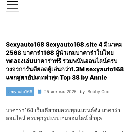
Sexyauto168 Sexyauto168.site 4 มีนาคม
2568 บาคาร่า168 ผู้นำเกมบาคาร่าในไทย
ทดลองเล่นบาคาร่าฟรี รวมพนันออนไลน์ครบ
วงจรการันตียอดผู้เล่นกว่า1.3M sexyauto168
แจกสูตรอัปเดทล่าสุด Top 38 by Annie
sexyauto168
25 มกราคม 2025
by
Bobby Cox
บาคาร่า168 เว็บเดียวจบครบทุกแบรนด์ดัง บาคาร่า
ออนไลน์ ครบทุกรูปแบบเกมออนไลน์ ล้ำยุค