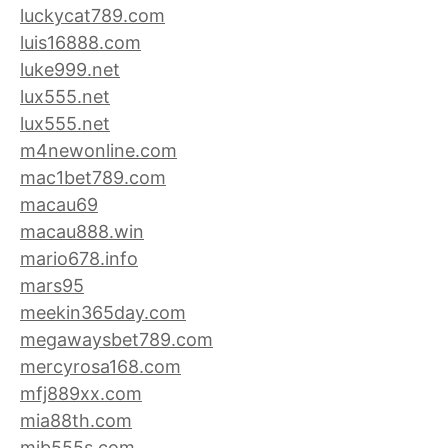
luckycat789.com
luis16888.com
luke999.net
lux555.net
lux555.net
m4newonline.com
mac1bet789.com
macau69
macau888.win
mario678.info
mars95
meekin365day.com
megawaysbet789.com
mercyrosa168.com
mfj889xx.com
mia88th.com
mib555s.com