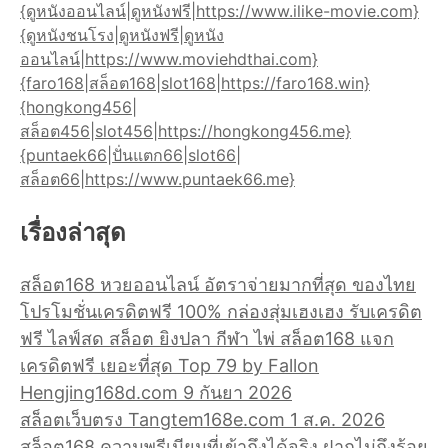
{ดูหนังออนไลน์|ดูหนังฟรี|https://www.ilike-movie.com}
{ดูหนังชนโรง|ดูหนังฟรี|ดูหนัง
ออนไลน์|https://www.moviehdthai.com}
{faro168|สล็อต168|slot168|https://faro168.win}
{hongkong456|
สล็อต456|slot456|https://hongkong456.me}
{puntaek66|ปั่นแตก66|slot66|
สล็อต66|https://www.puntaek66.me}
เรื่องล่าสุด
สล็อต168 หวยออนไลน์ อัตราจ่ายมากที่สุด ของไทย
โปรโมชั่นเครดิตฟรี 100% กล่องสุ่มเฮงเฮง รับเครดิต
ฟรี ไลฟ์สด สล็อต ยิงปลา กีฬา ไพ่ สล็อต168 แจก
เครดิตฟรี เยอะที่สุด Top 79 by Fallon
Hengjing168d.com 9 กันยา 2026
สล็อตเว็บตรง Tangtem168e.com 1 ส.ค. 2026
สล็อต168 ความพรีเมียมที่เข้าถึงได้จริง ฝากไม่ถึงร้อย