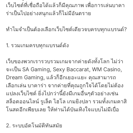
เว็บไซต์ที่เชื่อถือได้แล้วก็มีคุณภาพ เพื่อการเล่นบาคา
ร่าเป็นไปอย่างสนุกแล้วก็ไม่มีอันตราย
ทำไมจำเป็นต้องเลือกเว็บไซต์เดียวจบครบทุกแบรนด์?
1. รวมเกมครบทุกแบรนด์ดัง
เว็บของพวกเรารวบรวมเกมจากค่ายดังทั้งโลก ไม่ว่า
จะเป็น SA Gaming, Sexy Baccarat, WM Casino,
Dream Gaming, แล้วก็อีกเยอะแยะ คุณสามารถ
เลือกเล่น บาคาร่า จากค่ายที่คุณถูกใจได้โดยไม่ต้อง
แปลงเว็บไซต์ ยิ่งไปกว่านี้ยังมีเกมอื่นๆตัวอย่างเช่น
สล็อตออนไลน์ รูเล็ต ไฮโล เกมยิงปลา รวมทั้งเกมคาสิ
โนสดอีกเพียบเลย ให้ท่านได้บันเทิงใจแบบไม่มีเบื่อ
2. ระบบอัตโนมัติทันสมัย