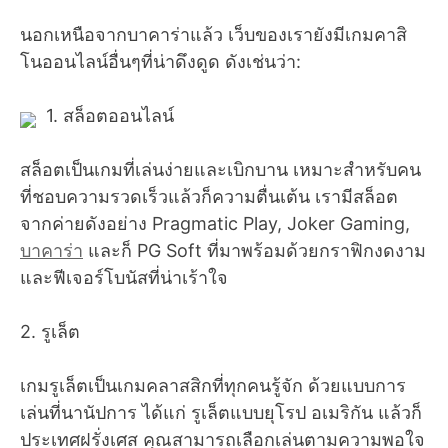
นอกเหนือจากบาคาร่าแล้ว เว็บของเรายังมีเกมคาสิ
โนออนไลน์อื่นๆที่น่าดึงดูด ดังเช่นว่า:
1. สล็อตออนไลน์
สล็อตเป็นเกมที่เล่นง่ายและเบิกบาน เหมาะสำหรับคน
ที่ชอบความรวดเร็วแล้วก็ความตื่นเต้น เรามีสล็อต
จากค่ายดังอย่าง Pragmatic Play, Joker Gaming,
บาคาร่า
และก็ PG Soft ที่มาพร้อมด้วยกราฟิกงดงาม
และฟีเจอร์โบนัสที่น่าเร้าใจ
2. รูเล็ต
เกมรูเล็ตเป็นเกมคลาสสิกที่ทุกคนรู้จัก ด้วยแบบการ
เล่นที่นานัปการ ได้แก่ รูเล็ตแบบยุโรป อเมริกัน แล้วก็
ประเทศฝรั่งเศส คุณสามารถเลือกเล่นตามความพอใจ