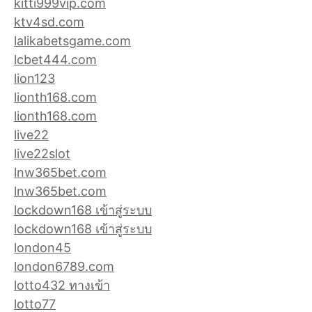
kitti999vip.com
ktv4sd.com
lalikabetsgame.com
lcbet444.com
lion123
lionth168.com
lionth168.com
live22
live22slot
lnw365bet.com
lnw365bet.com
lockdown168 เข้าสู่ระบบ
lockdown168 เข้าสู่ระบบ
london45
london6789.com
lotto432 ทางเข้า
lotto77