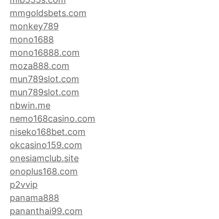
mmgoldsbets.com
monkey789
mono1688
mono16888.com
moza888.com
mun789slot.com
mun789slot.com
nbwin.me
nemo168casino.com
niseko168bet.com
okcasino159.com
onesiamclub.site
onoplus168.com
p2vvip
panama888
pananthai99.com