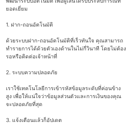
พัฒนาระบบอัตโนมัติ เพื่อผู้เล่นได้รับประสบการณ์ที่
ยอดเยี่ยม
1. ฝาก-ถอนอัตโนมัติ
ด้วยระบบฝาก-ถอนอัตโนมัติที่เร็วทันใจ คุณสามารถ
ทำรายการได้ด้วยตัวเองด้านในไม่กี่วินาที โดยไม่ต้อง
รอหรือติดต่อเจ้าหน้าที่
2. ระบบความปลอดภัย
เราใช้เทคโนโลยีการเข้ารหัสข้อมูลระดับที่ค่อนข้าง
สูง เพื่อให้แน่ใจว่าข้อมูลส่วนตัวและการเงินของคุณ
จะปลอดภัยที่สุด
3. แจ้งเตือนแล้วก็อัปเดต