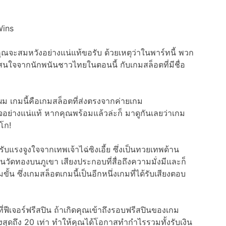
Wins
! คุณจะสมหวังอย่างแน่แท้ขอรับ ด้วยเหตุว่าในพาร์ทนี้ พวก
นใจจากนักพนันชาวไทยในตอนนี้ กับเกมสล็อตที่มีชื่อ
ผม เกมนี้คือเกมสล็อตที่ส่งตรงจากค่ายเกม
จอย่างแน่แท้ หากคุณพร้อมแล้วล่ะก็ มาดูกันเลยว่าเกม
โก!
ับแรงจูงใจจากเทพเจ้าไฉ่ซิงเอี้ย ซึ่งเป็นทวยเทพด้าน
ดทองบนภูเขา เสียงประกอบที่สื่อถึงความมั่งมีและก็
มขั้น ซึ่งเกมสล็อตเกมนี้เป็นอีกหนึ่งเกมที่ได้รับเสียงตอบ
ี่ฟีเจอร์ฟรีสปิน ถ้าเกิดคุณเข้าถึงรอบฟรีสปินของเกม
งสุดถึง 20 เท่า ทำให้คุณได้โอกาสทำกำไรรวมทั้งรับเงิน