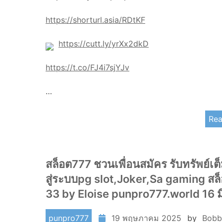
https://shorturl.asia/RDtKF
https://cutt.ly/yrXx2dkD
https://t.co/FJ4i7sjYJv
…
Re
สล็อต777 ชวนเพื่อนสมัคร รับทรัพย์เต็ม
สู่ระบบpg slot,Joker,Sa gaming สล็
33 by Eloise punpro777.world 16 ม
punpro777
19 พฤษภาคม 2025
by
Bobb