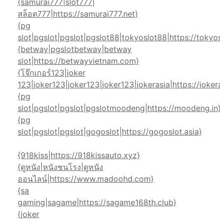
{samurai777|slot777|
สล็อต777|https://samurai777.net}
{pg
slot|pgslot|pgslot|pgslot88|tokyoslot88|https://toky
{betway|pgslotbetway|betway
slot|https://betwayvietnam.com}
{โจ๊กเกอร์123|joker
123|joker123|joker123|joker123|jokerasia|https://joker
{pg
slot|pgslot|pgslot|pgslotmoodeng|https://moodeng.in
{pg
slot|pgslot|pgslot|gogoslot|https://gogoslot.asia}
{918kiss|https://918kissauto.xyz}
{ดูหนัง|หนังชนโรง|ดูหนัง
ออนไลน์|https://www.madoohd.com}
{sa
gaming|sagame|https://sagame168th.club}
{joker