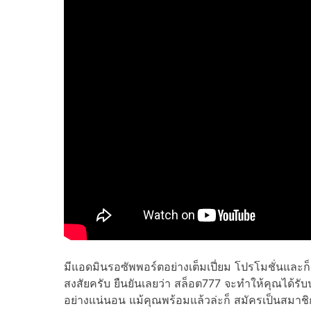
มีแอดมินรอซัพพอร์ตอย่างเต็มเปี่ยม โปรโมชั่นและก็ก
สงสัยครับ ยืนยันเลยว่า สล็อต777 จะทำให้คุณได้ร
อย่างแน่นอน แม้คุณพร้อมแล้วล่ะก็ สมัครเป็นสมาชิกใ