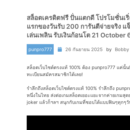
สล็อตเครดิตฟรี ปั่นแตกดี โปรโมชั่นเ
แรกของวันรับ 200 การันตีจ่ายจริง แ
เล่นเพลิน รับเงินก้อนโต 21 October 
punpro777
26 กันยายน 2025
by
Bobby
สล็อตเว็บไซต์ตรงแท้ 100% ต้อง punpro777 แค่นั
ทะเบียนสมัครสมาชิกได้เลย!
รำลึกถึงสล็อตเว็บไซต์ตรงแท้ 100% รำลึกถึง punpro7
หนึ่งในไทย ส่งต่อเกมสล็อตเยอะแยะจากค่ายเกมสุดยอด
joker แล้วก็ฯลฯ สนุกกับเกมที่ชอบได้แบบฟินๆทุกๆว