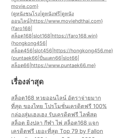
movie.com}
{ดูหนังชนโรง|ดูหนังฟรี|ดูหนัง
ออนไลน์|https://www.moviehdthai.com}
{faro168|
สล็อต168|slot168|https://faro168.win}
{hongkong456|
สล็อต456|slot456|https://hongkong456.me}
{puntaek66|ปั่นแตก66|slot66|
สล็อต66|https://www.puntaek66.me}
เรื่องล่าสุด
สล็อต168 หวยออนไลน์ อัตราจ่ายมาก
ที่สุด ของไทย โปรโมชั่นเครดิตฟรี 100%
กล่องสุ่มเฮงเฮง รับเครดิตฟรี ไลฟ์สด
สล็อต ยิงปลา กีฬา ไพ่ สล็อต168 แจก
เครดิตฟรี เยอะที่สุด Top 79 by Fallon