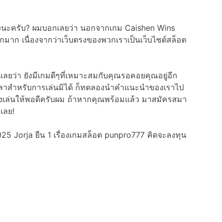
รึยังนะครับ? ผมบอกเลยว่า นอกจากเกม Caishen Wins
กมาก เนื่องจากว่าเว็บตรงของพวกเราเป็นเว็บไซต์สล็อต
ยว่า ยังมีเกมดีๆที่เหมาะสมกับคุณรอคอยคุณอยู่อีก
ับเวลาสำหรับการเล่นมิได้ ก็ทดลองนำคำแนะนำของเราไป
ต้องเล่นให้พอดีครับผม ถ้าหากคุณพร้อมแล้ว มาสมัครสมา
รเลย!
5 Jorja ยืน 1 เรื่องเกมสล็อต punpro777 คิดจะลงทุน