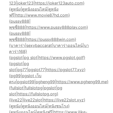
123|joker123|https://joker123auto.com}
{ดูหนัง|ดูหนังออนไลน์|ดูหนัง
ฟรี|http://www.movie87hd.com}
{pussy888|
พุซซี่888|https://www.pussy888play.com}
{pussy888|
พุซซี่888|https://pussy888win.com}
{บาคาร่า|sexybaccarat|บาคาร่าออนไลน์|บา
คาร่า168}
{pgslot|pg slot|https://www.pgslot.golf}
{pgslot|pg
slot|pg77|pgslot77|https://pgslot77.xyz}
{pg99|pgslot เว็บ
ตรง|pgslot99|pgheng99|https://www.pgheng99.me}
{fullslot|fullslotpg|pgslot|pg
slot|https://fullslotpg.org}
{live22|live22slot|https://live22slot.xyz}
{ดูหนัง|ดูหนังออนไลน์|หนังชนโรง}
{ดูหนังออนไลน์|ดูหนังฟรี|https://www.ilike-