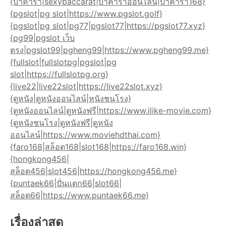
{บาคาร่า|sexybaccarat|บาคาร่าออนไลน์|บาคาร่า168}
{pgslot|pg slot|https://www.pgslot.golf}
{pgslot|pg slot|pg77|pgslot77|https://pgslot77.xyz}
{pg99|pgslot เว็บ
ตรง|pgslot99|pgheng99|https://www.pgheng99.me}
{fullslot|fullslotpg|pgslot|pg
slot|https://fullslotpg.org}
{live22|live22slot|https://live22slot.xyz}
{ดูหนัง|ดูหนังออนไลน์|หนังชนโรง}
{ดูหนังออนไลน์|ดูหนังฟรี|https://www.ilike-movie.com}
{ดูหนังชนโรง|ดูหนังฟรี|ดูหนัง
ออนไลน์|https://www.moviehdthai.com}
{faro168|สล็อต168|slot168|https://faro168.win}
{hongkong456|
สล็อต456|slot456|https://hongkong456.me}
{puntaek66|ปั่นแตก66|slot66|
สล็อต66|https://www.puntaek66.me}
เรื่องล่าสุด