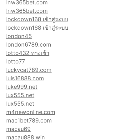
lnw365bet.com
lnw365bet.com
lockdown168 เข้าสู่ระบบ
lockdown168 เข้าสู่ระบบ
london45
london6789.com
lotto432 ทางเข้า
lotto77
luckycat789.com
luis16888.com
luke999.net
lux555.net
lux555.net
m4newonline.com
mac1bet789.com
macau69
macau888.win