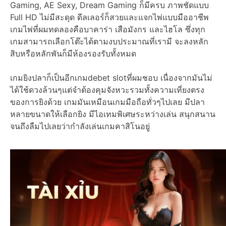
Gaming, AE Sexy, Dream Gaming ก็มีครบ ภาพชัดแบบ
Full HD ไม่มีสะดุด ดีลเลอร์ก็สวยและแจกไพ่แบบมืออาชีพ
เกมไพ่ที่ผมทดลองคือบาคาร่า เสือมังกร และไฮโล ซึ่งทุก
เกมสามารถเลือกโต๊ะได้ตามงบประมาณที่เรามี จะลงหลัก
สิบหรือหลักพันก็มีห้องรองรับทั้งหมด
เกมยิงปลาก็เป็นอีกเกมdebet slotที่ผมชอบ เนื่องจากมันไม่
ได้ใช้ดวงล้วนๆแต่จำต้องคุมจังหวะรวมทั้งความเที่ยงตรง
ของการยิงด้วย เกมมันเหมือนเกมมือถือทั่วๆไปเลย มีปลา
หลายขนาดให้เลือกยิง มีไอเทมพิเศษระหว่างเล่น สนุกสนาน
จนถึงลืมไปเลยว่ากำลังเล่นเกมคาสิโนอยู่