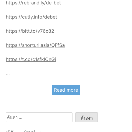
https://rebrand.ly/de-bet
https://cutly.info/debet
https://bitt.to/v76c82
https://shorturl.asia/QFfSa
https://t.co/c1sfkICnGi
…
Read more
ค้นหา
สำหรับ: