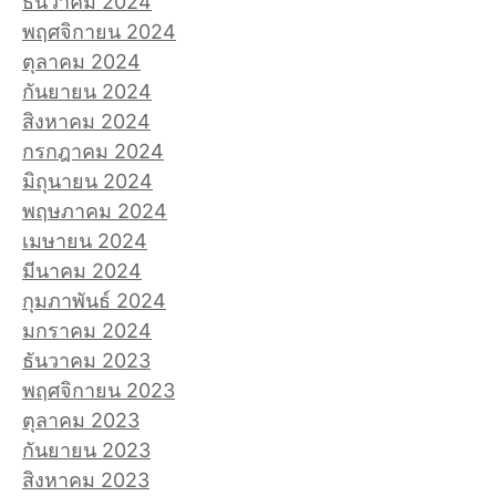
ธันวาคม 2024
พฤศจิกายน 2024
ตุลาคม 2024
กันยายน 2024
สิงหาคม 2024
กรกฎาคม 2024
มิถุนายน 2024
พฤษภาคม 2024
เมษายน 2024
มีนาคม 2024
กุมภาพันธ์ 2024
มกราคม 2024
ธันวาคม 2023
พฤศจิกายน 2023
ตุลาคม 2023
กันยายน 2023
สิงหาคม 2023