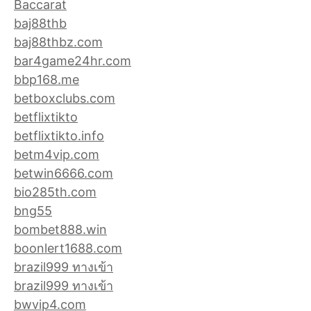
Baccarat
baj88thb
baj88thbz.com
bar4game24hr.com
bbp168.me
betboxclubs.com
betflixtikto
betflixtikto.info
betm4vip.com
betwin6666.com
bio285th.com
bng55
bombet888.win
boonlert1688.com
brazil999 ทางเข้า
brazil999 ทางเข้า
bwvip4.com