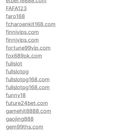
etbet16888.com
FAFA123
faro168
fcharoenkit168.com
finnivips.com
finnivips.com
fortune99vip.com
fox689ok.com
fullslot
fullslotpg
fullslotpg168.com
fullslotpg168.com
funny18
future24bet.com
gamehit8888.com
gaojing888
gem99ths.com