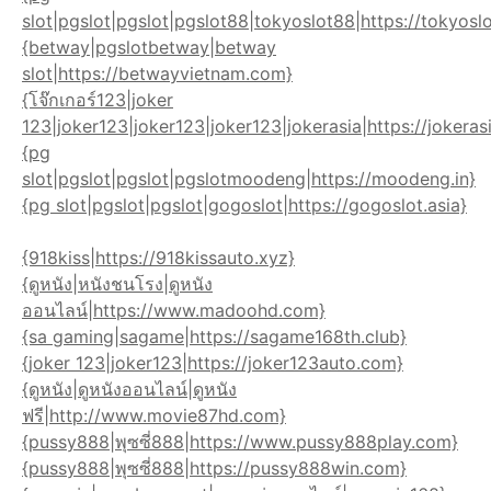
slot|pgslot|pgslot|pgslot88|tokyoslot88|https://tokyos
{betway|pgslotbetway|betway
slot|https://betwayvietnam.com}
{โจ๊กเกอร์123|joker
123|joker123|joker123|joker123|jokerasia|https://jokerasi
{pg
slot|pgslot|pgslot|pgslotmoodeng|https://moodeng.in}
{pg slot|pgslot|pgslot|gogoslot|https://gogoslot.asia}
{918kiss|https://918kissauto.xyz}
{ดูหนัง|หนังชนโรง|ดูหนัง
ออนไลน์|https://www.madoohd.com}
{sa gaming|sagame|https://sagame168th.club}
{joker 123|joker123|https://joker123auto.com}
{ดูหนัง|ดูหนังออนไลน์|ดูหนัง
ฟรี|http://www.movie87hd.com}
{pussy888|พุซซี่888|https://www.pussy888play.com}
{pussy888|พุซซี่888|https://pussy888win.com}