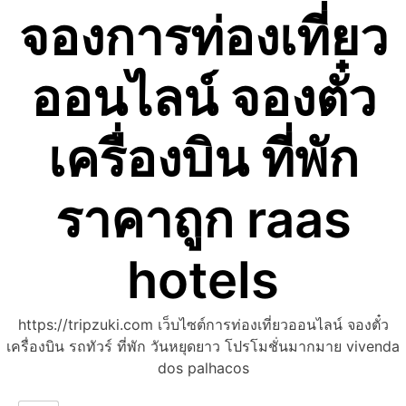
จองการท่องเที่ยว
Skip
to
content
ออนไลน์ จองตั๋ว
เครื่องบิน ที่พัก
ราคาถูก raas
hotels
https://tripzuki.com เว็บไซต์การท่องเที่ยวออนไลน์ จองตั๋ว
เครื่องบิน รถทัวร์ ที่พัก วันหยุดยาว โปรโมชั่นมากมาย vivenda
dos palhacos