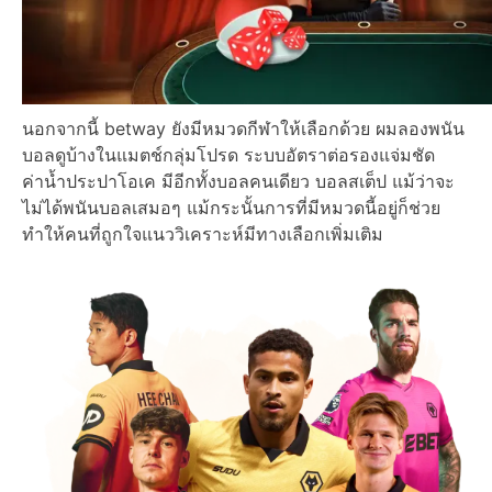
นอกจากนี้ betway ยังมีหมวดกีฬาให้เลือกด้วย ผมลองพนัน
บอลดูบ้างในแมตช์กลุ่มโปรด ระบบอัตราต่อรองแจ่มชัด
ค่าน้ำประปาโอเค มีอีกทั้งบอลคนเดียว บอลสเต็ป แม้ว่าจะ
ไม่ได้พนันบอลเสมอๆ แม้กระนั้นการที่มีหมวดนี้อยู่ก็ช่วย
ทำให้คนที่ถูกใจแนววิเคราะห์มีทางเลือกเพิ่มเติม