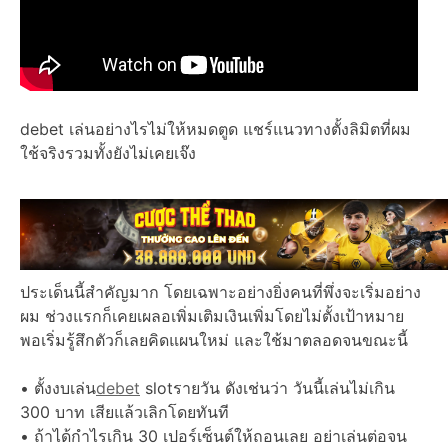
debet เล่นอย่างไรไม่ให้หมดตูด แชร์แนวทางตั้งลิมิตที่ผม
ใช้จริงรวมทั้งยังไม่เคยเจ๊ง
ประเด็นนี้สำคัญมาก โดยเฉพาะอย่างยิ่งคนที่พึ่งจะเริ่มอย่าง
ผม ช่วงแรกก็เคยเผลอเพิ่มเติมเงินเพิ่มโดยไม่ตั้งเป้าหมาย
พอเริ่มรู้สึกตัวก็เลยคิดแผนใหม่ และใช้มาตลอดจนขณะนี้
• ตั้งงบเล่น
debet
slotรายวัน ดังเช่นว่า วันนี้เล่นไม่เกิน
300 บาท เสียแล้วเลิกโดยทันที
• ถ้าได้กำไรเกิน 30 เปอร์เซ็นต์ให้ถอนเลย อย่าเล่นต่อจน