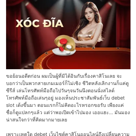
ขอย้อนอดีตก่อน ผมเป็นผู้ที่มิได้อินกับเรื่องคาสิโนเลย จะ
บอกว่าเป็นพวกสายเกมเมอร์ก็ไม่เชิง ชีวิตหลังเลิกงานก็แค่ดู
ซีรีส์ เล่นโทรศัพท์มือถือไปวันๆจนวันนึงตอนนั่งสไลด์
โทรศัพท์มือถือเล่นๆอยู่ มองเห็นประชาสัมพันธ์เว็บ debet
slot เด้งขึ้นมา ตอนแรกก็ไม่คิดอะไรหรอกขอรับ เพียงแค่
ชื่อก็ดูแปลกๆแล้ว แต่ว่าพอเปิดเข้าไปมอง เออแฮะ… มันมอง
น่าสนใจกว่าที่คิดมากมายเลย
เพราะเหตุใด debet เว็บไซต์คาสิโนออนไลน์ถึงเปลี่ยนความ