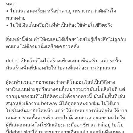
หมด
• ไม่เล่นตอนเครียด หรือรำคาญ เพราะเหตุว่าตัดสินใจ
พลาดง่าย
• ไม่ใช้เงินเก็บหรือเงินที่จำเป็นต้องใช้จ่ายในชีวิตจริง
สิ่งเหล่านี้ช่วยทำให้ผมเล่นได้เรื่อยๆโดยไม่รู้เรื่องสึกไม่ถูกกับ
ตนเอง ไม่ต้องมานั่งเครียดคราวหลัง
debet เป็นเว็บที่ไม่ได้สร้างเพียงแค่อาชีพเสริม แม้กระนั้น
มันสร้างพื้นที่ปลอดภัยให้กับคนที่แค่ต้องการสนุกสนาน
ผู้คนจำนวนมากอาจมองว่าคาสิโนออนไลน์เป็นวิถีทาง
หาเงินแบบง่ายๆหรือบางคนก็เหมารวมว่ามันเป็นสิ่งไม่ดี แต่
จากมุมของผมที่ไม่ได้คิดจะมั่งคั่งจากตรงนี้ มันเป็นพื้นที่เล่น
สนุกหลังเลิกงาน betway มิได้อุตสาหะขายฝัน ไม่ได้เอา
โปรโมชั่นมายัดใส่หน้า แต่ว่าให้ประสบการณ์แท้จริง ใช้ง่าย
เล่นง่าย รวมทั้งจ่ายจริง แบบไม่ต้องกล่าวเยอะแยะ ผมไม่ใช่
ผู้ที่เล่นเกมเก่ง ไม่ใช่นักเสี่ยงดวงมืออาชีพ แต่ว่าก็อยู่กับเว็บ
นี้debet slotได้สบายๆมาหลายเดือนแล้ว และนั่นคือเหตุผล