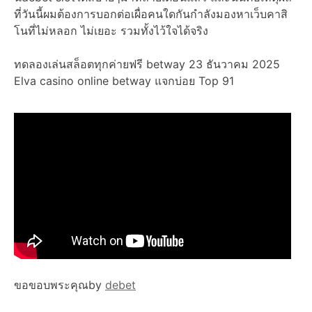
ที่วันนี้ผมต้องการบอกต่อเผื่อคนใดกันกำลังมองหาเว็บคาสิ
โนที่ไม่หลอก ไม่เยอะ รวมทั้งไว้ใจได้จริง
ทดลองเล่นสล็อตทุกค่ายฟรี betway 23 ธันวาคม 2025
Elva casino online betway แจกบ่อย Top 91
ขอขอบพระคุณby
debet