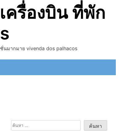
รื่องบิน ที่พัก
ls
ปรโมชั่นมากมาย vivenda dos palhacos
ค้นหา
สำหรับ: