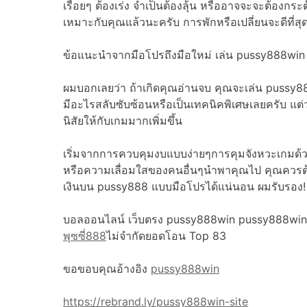
เรื่อยๆ ต้องเร่ง จำเป็นต้องลุ้น หรืออาจจะจะต้องกร
เหมาะกับคุณแล้วนะครับ การพักหรือเปลี่ยนจะดีที่สุ
ข้อแนะนำจากมือโปรถึงมือใหม่ เล่น pussy888win 
ผมบอกเลยว่า ถ้าเกิดคุณอ่านจบ คุณจะเล่น pussy888
มีอะไรสลับซับซ้อนหรือเป็นเทคนิคพิเศษเลยครับ แต
นิสัยให้กับเกมมากเพิ่มขึ้น
เริ่มจากการควบคุมงบแบบง่ายๆการคุมจังหวะเกมด้ว
หรือความเลื่อมใสของคนอื่นๆนำพาคุณไป คุณควรต้องเช
เงินบน pussy888 แบบมือโปรได้แน่นอน ผมรับรอง!
บอลออนไลน์ เว็บตรง pussy888win pussy888win.
พุซซี่888
ไม่จำกัดยอดโอน Top 83
ขอขอบคุณอ้างอิง
pussy888win
https://rebrand.ly/pussy888win-site