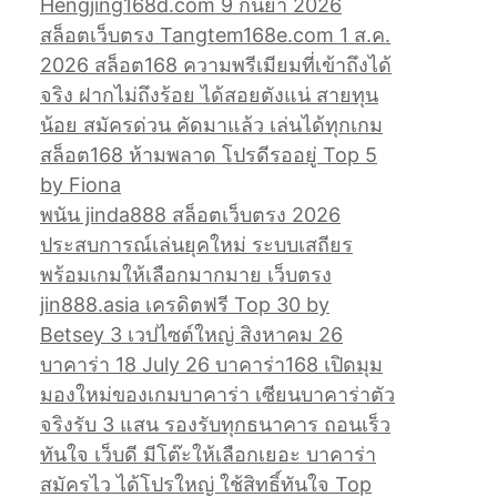
Hengjing168d.com 9 กันยา 2026
สล็อตเว็บตรง Tangtem168e.com 1 ส.ค.
2026 สล็อต168 ความพรีเมียมที่เข้าถึงได้
จริง ฝากไม่ถึงร้อย ได้สอยตังแน่ สายทุน
น้อย สมัครด่วน คัดมาแล้ว เล่นได้ทุกเกม
สล็อต168 ห้ามพลาด โปรดีรออยู่ Top 5
by Fiona
พนัน jinda888 สล็อตเว็บตรง 2026
ประสบการณ์เล่นยุคใหม่ ระบบเสถียร
พร้อมเกมให้เลือกมากมาย เว็บตรง
jin888.asia เครดิตฟรี Top 30 by
Betsey 3 เวปไซต์ใหญ่ สิงหาคม 26
บาคาร่า 18 July 26 บาคาร่า168 เปิดมุม
มองใหม่ของเกมบาคาร่า เซียนบาคาร่าตัว
จริงรับ 3 แสน รองรับทุกธนาคาร ถอนเร็ว
ทันใจ เว็บดี มีโต๊ะให้เลือกเยอะ บาคาร่า
สมัครไว ได้โปรใหญ่ ใช้สิทธิ์ทันใจ Top