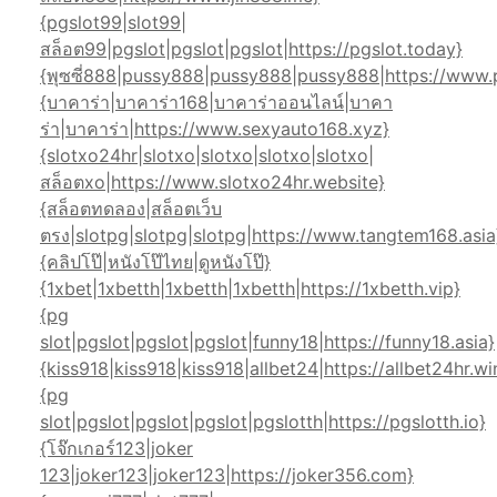
{pgslot99|slot99|
สล็อต99|pgslot|pgslot|pgslot|https://pgslot.today}
{พุซซี่888|pussy888|pussy888|pussy888|https://www.
{บาคาร่า|บาคาร่า168|บาคาร่าออนไลน์|บาคา
ร่า|บาคาร่า|https://www.sexyauto168.xyz}
{slotxo24hr|slotxo|slotxo|slotxo|slotxo|
สล็อตxo|https://www.slotxo24hr.website}
{สล็อตทดลอง|สล็อตเว็บ
ตรง|slotpg|slotpg|slotpg|https://www.tangtem168.asia
{คลิปโป๊|หนังโป๊ไทย|ดูหนังโป๊}
{1xbet|1xbetth|1xbetth|1xbetth|https://1xbetth.vip}
{pg
slot|pgslot|pgslot|pgslot|funny18|https://funny18.asia}
{kiss918|kiss918|kiss918|allbet24|https://allbet24hr.wi
{pg
slot|pgslot|pgslot|pgslot|pgslotth|https://pgslotth.io}
{โจ๊กเกอร์123|joker
123|joker123|joker123|https://joker356.com}