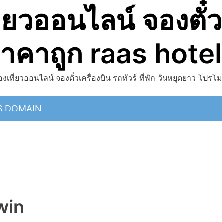
ยวออนไลน์ จองตั๋วเค
าคาถูก raas hote
องเที่ยวออนไลน์ จองตั๋วเครื่องบิน รถทัวร์ ที่พัก วันหยุดยาว โ
S DOMAIN
win