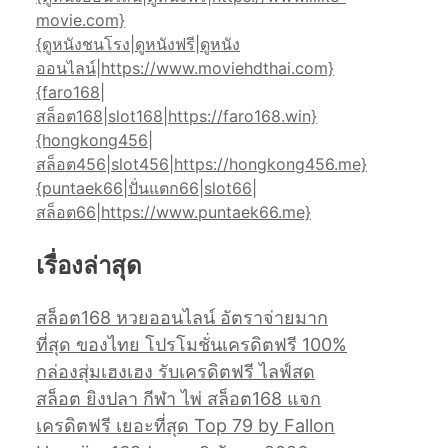
movie.com}
{ดูหนังชนโรง|ดูหนังฟรี|ดูหนัง
ออนไลน์|https://www.moviehdthai.com}
{faro168|
สล็อต168|slot168|https://faro168.win}
{hongkong456|
สล็อต456|slot456|https://hongkong456.me}
{puntaek66|ปั่นแตก66|slot66|
สล็อต66|https://www.puntaek66.me}
เรื่องล่าสุด
สล็อต168 หวยออนไลน์ อัตราจ่ายมาก
ที่สุด ของไทย โปรโมชั่นเครดิตฟรี 100%
กล่องสุ่มเฮงเฮง รับเครดิตฟรี ไลฟ์สด
สล็อต ยิงปลา กีฬา ไพ่ สล็อต168 แจก
เครดิตฟรี เยอะที่สุด Top 79 by Fallon