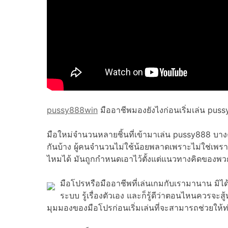
pussy888win
มืออาชีพมองยังไงก่อนเริ่มเล่น pus
มือใหม่จำนวนหลายชิ้นที่เข้ามาเล่น pussy888 บา
กันบ้าง ผู้คนจำนวนไม่ใช้น้อยพลาดเพราะไม่ใช่เพรา
ไหมได้ มันถูกกำหนดเอาไว้ตั้งแต่แนวทางคิดของพว
มือโปรหรือมืออาชีพที่เล่นเกมกับเรามานาน มิไ
ระบบ รู้เรื่องตัวเอง และก็รู้ดีว่าตอนไหนควร
มุมมองของมือโปรก่อนเริ่มเล่นที่จะสามารถช่วยให้