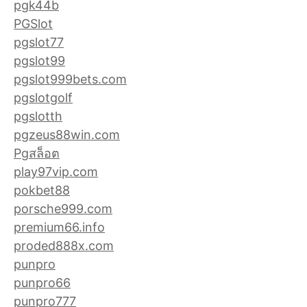
pgk44b
PGSlot
pgslot77
pgslot99
pgslot999bets.com
pgslotgolf
pgslotth
pgzeus88win.com
Pgสล็อต
play97vip.com
pokbet88
porsche999.com
premium66.info
proded888x.com
punpro
punpro66
punpro777