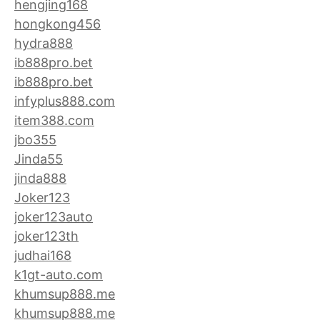
hengjing168
hongkong456
hydra888
ib888pro.bet
ib888pro.bet
infyplus888.com
item388.com
jbo355
Jinda55
jinda888
Joker123
joker123auto
joker123th
judhai168
k1gt-auto.com
khumsup888.me
khumsup888.me