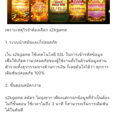
เพราะเหตุไรจำต้องเลือก s2kgame
1. ระบบนำสมัยและก็ปลอดภัย
เว็บ s2kgame ใช้เทคโนโลยี SSL ในการเข้ารหัสข้อมูล
เพื่อให้เกิดความปลอดภัยของผู้ใช้งานทั้งในด้านข้อมูลส่วน
ตัวรวมทั้งธุรกรรมทางด้านการเงิน ก็เลยมั่นใจได้ว่า ทุกการ
เดิมพันปลอดภัย 100%
2. ขั้นตอนสมัครง่าย
s2kgame สมัคร ไม่ยุ่งยาก เพียงแต่กรอกข้อมูลที่จำเป็นต้อง
ไม่กี่ขั้นตอน ใช้เวลาไม่ถึง 3 นาที ก็สามารถเริ่มการเดิมพัน
ได้ในทันที