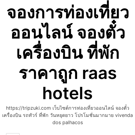
จองการท่องเที่ยว
Skip
to
content
ออนไลน์ จองตั๋ว
เครื่องบิน ที่พัก
ราคาถูก raas
hotels
https://tripzuki.com เว็บไซต์การท่องเที่ยวออนไลน์ จองตั๋ว
เครื่องบิน รถทัวร์ ที่พัก วันหยุดยาว โปรโมชั่นมากมาย vivenda
dos palhacos