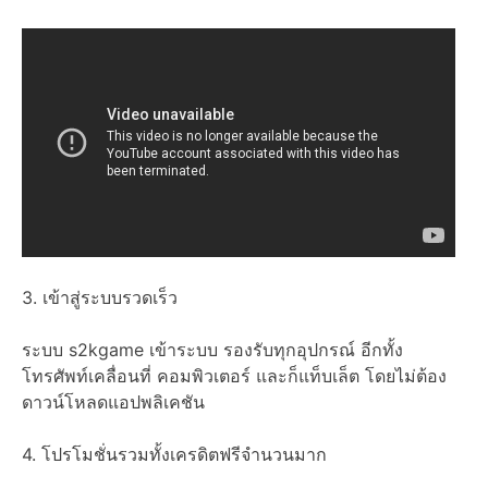
3. เข้าสู่ระบบรวดเร็ว
ระบบ s2kgame เข้าระบบ รองรับทุกอุปกรณ์ อีกทั้ง
โทรศัพท์เคลื่อนที่ คอมพิวเตอร์ และก็แท็บเล็ต โดยไม่ต้อง
ดาวน์โหลดแอปพลิเคชัน
4. โปรโมชั่นรวมทั้งเครดิตฟรีจำนวนมาก