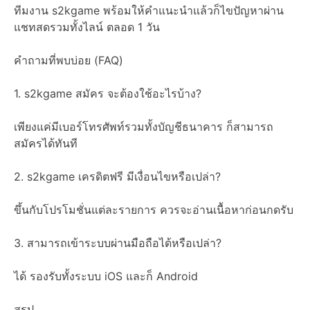
ทีมงาน s2kgame พร้อมให้คำแนะนำแล้วก็ไขปัญหาผ่าน
แชทสดรวมทั้งไลน์ ตลอด 1 วัน
คำถามที่พบบ่อย (FAQ)
1. s2kgame สมัคร จะต้องใช้อะไรบ้าง?
เพียงแค่มีเบอร์โทรศัพท์รวมทั้งบัญชีธนาคาร ก็สามารถ
สมัครได้ทันที
2. s2kgame เครดิตฟรี มีเงื่อนไขหรือเปล่า?
ขึ้นกับโปรโมชั่นแต่ละรายการ ควรจะอ่านเนื้อหาก่อนกดรับ
3. สามารถเข้าระบบผ่านมือถือได้หรือเปล่า?
ได้ รองรับทั้งระบบ iOS และก็ Android
สรุป