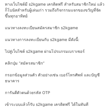
ทางเว็บไซต์มี s2kgame เครดิตฟรี สำหรับสมาชิกใหม่ แล้ว
ก็โบนัสสำหรับผู้เล่นเก่า รวมถึงกิจกรรมแจกของขวัญที่จัด
ขึ้นทุกอาทิตย์
แนวทางลงทะเบียนสมัครสมาชิก s2kgame
แนวทางการลงทะเบียนกับ s2kgame มีดังนี้:
ไปสู่เว็บไซต์ s2kgame ผ่านโปรแกรมเบราเซอร์
คลิกปุ่ม “สมัครสมาชิก”
กรอกข้อมูลส่วนตัว ตัวอย่างเช่น เบอร์โทรศัพท์ และบัญชี
ธนาคาร
การันตีตัวตนด้วยรหัส OTP
เข้าระบบแล้วก็รับ s2kgame เครดิตฟรี ได้ในทันที