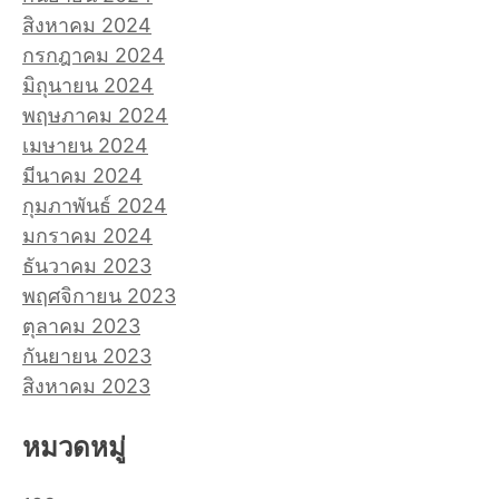
สิงหาคม 2024
กรกฎาคม 2024
มิถุนายน 2024
พฤษภาคม 2024
เมษายน 2024
มีนาคม 2024
กุมภาพันธ์ 2024
มกราคม 2024
ธันวาคม 2023
พฤศจิกายน 2023
ตุลาคม 2023
กันยายน 2023
สิงหาคม 2023
หมวดหมู่