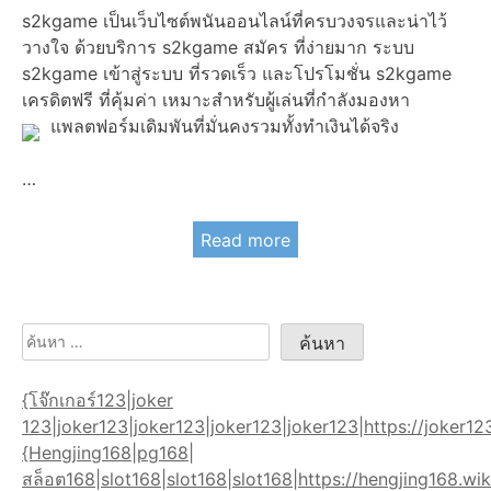
s2kgame เป็นเว็บไซต์พนันออนไลน์ที่ครบวงจรและน่าไว้
วางใจ ด้วยบริการ s2kgame สมัคร ที่ง่ายมาก ระบบ
s2kgame เข้าสู่ระบบ ที่รวดเร็ว และโปรโมชั่น s2kgame
เครดิตฟรี ที่คุ้มค่า เหมาะสำหรับผู้เล่นที่กำลังมองหา
แพลตฟอร์มเดิมพันที่มั่นคงรวมทั้งทำเงินได้จริง
…
Read more
ค้นหา
สำหรับ:
{โจ๊กเกอร์123|joker
123|joker123|joker123|joker123|joker123|https://joker12
{Hengjing168|pg168|
สล็อต168|slot168|slot168|slot168|https://hengjing168.wik