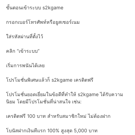
ขั้นตอนเข้าระบบ s2kgame
กรอกเบอร์โทรศัพท์หรือยูสเซอร์เนม
ใส่รหัสผ่านที่ตั้งไว้
คลิก “เข้าระบบ”
เริ่มการพนันได้เลย
โปรโมชั่นพิเศษแล้วก็ s2kgame เครดิตฟรี
โปรโมชั่นยอดเยี่ยมในข้อดีที่ทำให้ s2kgame ได้รับความ
นิยม โดยมีโปรโมชั่นที่น่าสนใจ เช่น:
เครดิตฟรี 100 บาท สำหรับสมาชิกใหม่ ไม่ต้องฝาก
โบนัสฝากเงินทีแรก 100% สูงสุด 5,000 บาท