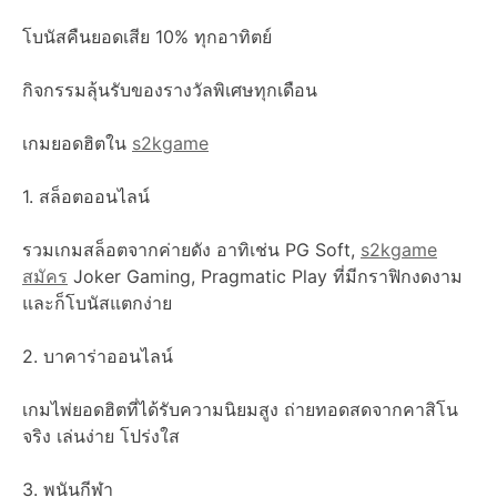
โบนัสคืนยอดเสีย 10% ทุกอาทิตย์
กิจกรรมลุ้นรับของรางวัลพิเศษทุกเดือน
เกมยอดฮิตใน
s2kgame
1. สล็อตออนไลน์
รวมเกมสล็อตจากค่ายดัง อาทิเช่น PG Soft,
s2kgame
สมัคร
Joker Gaming, Pragmatic Play ที่มีกราฟิกงดงาม
และก็โบนัสแตกง่าย
2. บาคาร่าออนไลน์
เกมไพ่ยอดฮิตที่ได้รับความนิยมสูง ถ่ายทอดสดจากคาสิโน
จริง เล่นง่าย โปร่งใส
3. พนันกีฬา