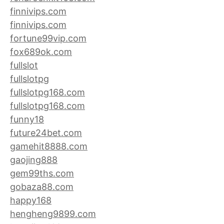
finnivips.com
finnivips.com
fortune99vip.com
fox689ok.com
fullslot
fullslotpg
fullslotpg168.com
fullslotpg168.com
funny18
future24bet.com
gamehit8888.com
gaojing888
gem99ths.com
gobaza88.com
happy168
hengheng9899.com