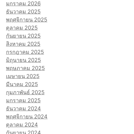
มกราคม 2026
ธันวาคม 2025
พฤศจิกายน 2025
ตุลาคม 2025
กันยายน 2025
สิงหาคม 2025
กรกฎาคม 2025
มิถุนายน 2025
พฤษภาคม 2025
เมษายน 2025
มีนาคม 2025
กุมภาพันธ์ 2025
มกราคม 2025
ธันวาคม 2024
พฤศจิกายน 2024
ตุลาคม 2024
กันยายน 2024