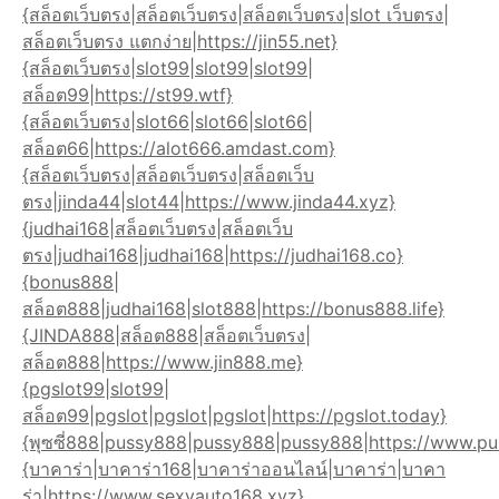
{สล็อตเว็บตรง|สล็อตเว็บตรง|สล็อตเว็บตรง|slot เว็บตรง|
สล็อตเว็บตรง แตกง่าย|https://jin55.net}
{สล็อตเว็บตรง|slot99|slot99|slot99|
สล็อต99|https://st99.wtf}
{สล็อตเว็บตรง|slot66|slot66|slot66|
สล็อต66|https://alot666.amdast.com}
{สล็อตเว็บตรง|สล็อตเว็บตรง|สล็อตเว็บ
ตรง|jinda44|slot44|https://www.jinda44.xyz}
{judhai168|สล็อตเว็บตรง|สล็อตเว็บ
ตรง|judhai168|judhai168|https://judhai168.co}
{bonus888|
สล็อต888|judhai168|slot888|https://bonus888.life}
{JINDA888|สล็อต888|สล็อตเว็บตรง|
สล็อต888|https://www.jin888.me}
{pgslot99|slot99|
สล็อต99|pgslot|pgslot|pgslot|https://pgslot.today}
{พุซซี่888|pussy888|pussy888|pussy888|https://www.pu
{บาคาร่า|บาคาร่า168|บาคาร่าออนไลน์|บาคาร่า|บาคา
ร่า|https://www.sexyauto168.xyz}