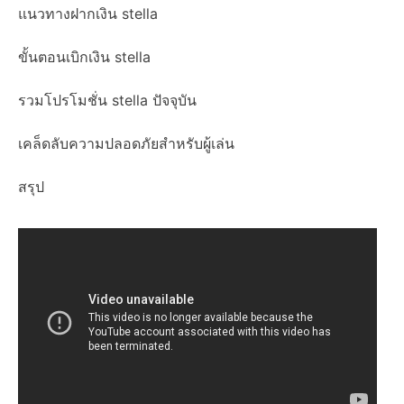
แนวทางฝากเงิน stella
ขั้นตอนเบิกเงิน stella
รวมโปรโมชั่น stella ปัจจุบัน
เคล็ดลับความปลอดภัยสำหรับผู้เล่น
สรุป