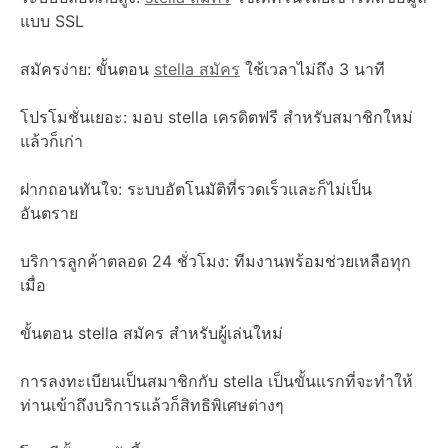
แบบ SSL
สมัครง่าย: ขั้นตอน
stella สมัคร
ใช้เวลาไม่ถึง 3 นาที
โปรโมชั่นเยอะ: มอบ stella เครดิตฟรี สำหรับสมาชิกใหม่
แล้วก็เก่า
ฝากถอนทันใจ: ระบบอัตโนมัติที่รวดเร็วและก็ไม่เป็น
อันตราย
บริการลูกค้าตลอด 24 ชั่วโมง: ทีมงานพร้อมช่วยเหลือทุก
เมื่อ
ขั้นตอน stella สมัคร สำหรับผู้เล่นใหม่
การลงทะเบียนเป็นสมาชิกกับ stella เป็นขั้นแรกที่จะทำให้
ท่านเข้าถึงบริการแล้วก็สิทธิพิเศษต่างๆ