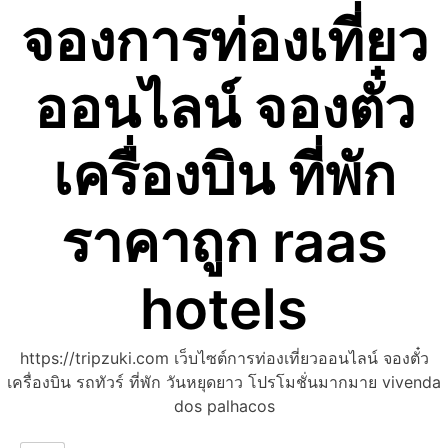
จองการท่องเที่ยว
Skip
to
content
ออนไลน์ จองตั๋ว
เครื่องบิน ที่พัก
ราคาถูก raas
hotels
https://tripzuki.com เว็บไซต์การท่องเที่ยวออนไลน์ จองตั๋ว
เครื่องบิน รถทัวร์ ที่พัก วันหยุดยาว โปรโมชั่นมากมาย vivenda
dos palhacos