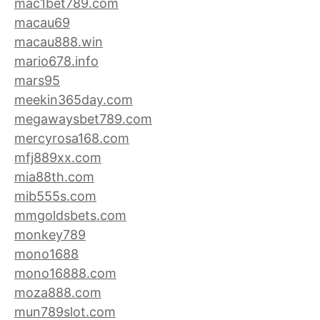
mac1bet789.com
macau69
macau888.win
mario678.info
mars95
meekin365day.com
megawaysbet789.com
mercyrosa168.com
mfj889xx.com
mia88th.com
mib555s.com
mmgoldsbets.com
monkey789
mono1688
mono16888.com
moza888.com
mun789slot.com