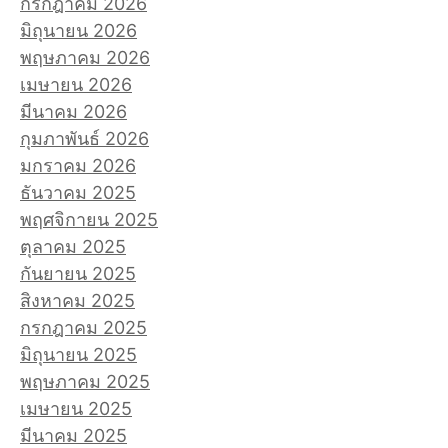
กรกฎาคม 2026
มิถุนายน 2026
พฤษภาคม 2026
เมษายน 2026
มีนาคม 2026
กุมภาพันธ์ 2026
มกราคม 2026
ธันวาคม 2025
พฤศจิกายน 2025
ตุลาคม 2025
กันยายน 2025
สิงหาคม 2025
กรกฎาคม 2025
มิถุนายน 2025
พฤษภาคม 2025
เมษายน 2025
มีนาคม 2025