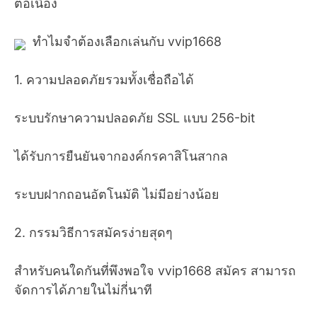
ต่อเนื่อง
ทำไมจำต้องเลือกเล่นกับ vvip1668
1. ความปลอดภัยรวมทั้งเชื่อถือได้
ระบบรักษาความปลอดภัย SSL แบบ 256-bit
ได้รับการยืนยันจากองค์กรคาสิโนสากล
ระบบฝากถอนอัตโนมัติ ไม่มีอย่างน้อย
2. กรรมวิธีการสมัครง่ายสุดๆ
สำหรับคนใดกันที่พึงพอใจ vvip1668 สมัคร สามารถ
จัดการได้ภายในไม่กี่นาที