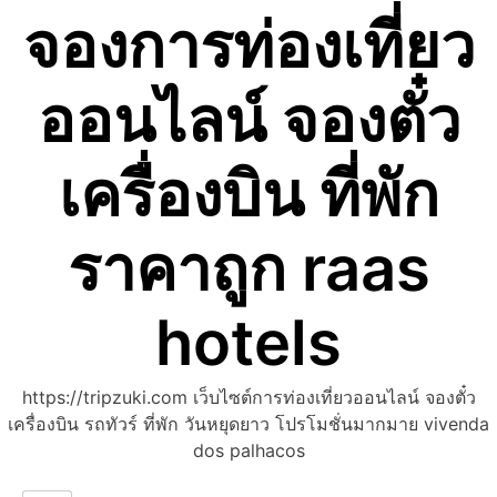
จองการท่องเที่ยว
Skip
to
content
ออนไลน์ จองตั๋ว
เครื่องบิน ที่พัก
ราคาถูก raas
hotels
https://tripzuki.com เว็บไซต์การท่องเที่ยวออนไลน์ จองตั๋ว
เครื่องบิน รถทัวร์ ที่พัก วันหยุดยาว โปรโมชั่นมากมาย vivenda
dos palhacos