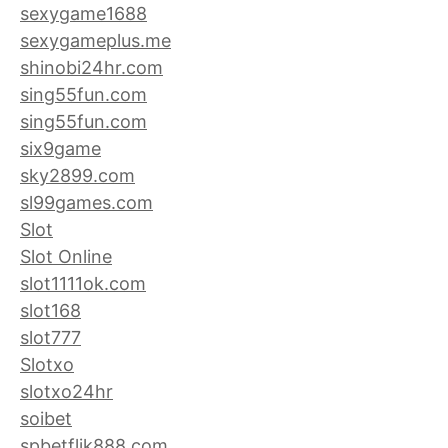
sexygame1688
sexygameplus.me
shinobi24hr.com
sing55fun.com
sing55fun.com
six9game
sky2899.com
sl99games.com
Slot
Slot Online
slot1111ok.com
slot168
slot777
Slotxo
slotxo24hr
soibet
spbetflik888.com