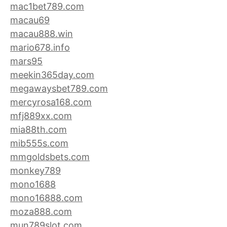
mac1bet789.com
macau69
macau888.win
mario678.info
mars95
meekin365day.com
megawaysbet789.com
mercyrosa168.com
mfj889xx.com
mia88th.com
mib555s.com
mmgoldsbets.com
monkey789
mono1688
mono16888.com
moza888.com
mun789slot.com