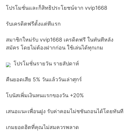
โปรโมชั่นและก็สิทธิประโยชน์จาก vvip1668
รับเครดิตฟรีตั้งแต่ทีแรก
สมาชิกใหม่รับ vvip1668 เครดิตฟรี ในทันทีหลัง
สมัคร โดยไม่ต้องฝากก่อน ใช้เล่นได้ทุกเกม
โปรโมชั่นรายวัน รายสัปดาห์
คืนยอดเสีย 5% วันแล้ววันเล่าศุกร์
โบนัสเพิ่มเงินหนแรกของวัน +20%
เสนอแนะเพื่อนฝูง รับค่าคอมไม่ชชันถอนได้โดยทันที
เกมยอดฮิตที่คุณไม่สมควรพลาด