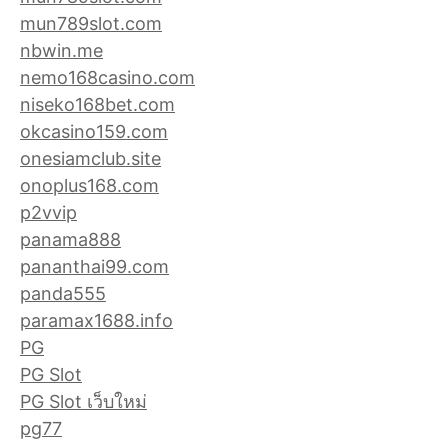
mun789slot.com
nbwin.me
nemo168casino.com
niseko168bet.com
okcasino159.com
onesiamclub.site
onoplus168.com
p2vvip
panama888
pananthai99.com
panda555
paramax1688.info
PG
PG Slot
PG Slot เว็บใหม่
pg77