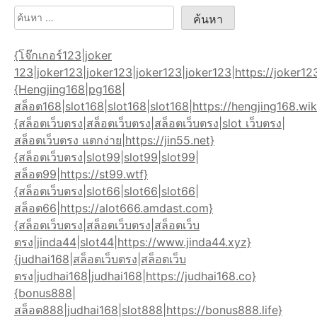
ค้นหา
สำหรับ:
{โจ๊กเกอร์123|joker
123|joker123|joker123|joker123|joker123|https://joker12
{Hengjing168|pg168|
สล็อต168|slot168|slot168|slot168|https://hengjing168.wik
{สล็อตเว็บตรง|สล็อตเว็บตรง|สล็อตเว็บตรง|slot เว็บตรง|
สล็อตเว็บตรง แตกง่าย|https://jin55.net}
{สล็อตเว็บตรง|slot99|slot99|slot99|
สล็อต99|https://st99.wtf}
{สล็อตเว็บตรง|slot66|slot66|slot66|
สล็อต66|https://alot666.amdast.com}
{สล็อตเว็บตรง|สล็อตเว็บตรง|สล็อตเว็บ
ตรง|jinda44|slot44|https://www.jinda44.xyz}
{judhai168|สล็อตเว็บตรง|สล็อตเว็บ
ตรง|judhai168|judhai168|https://judhai168.co}
{bonus888|
สล็อต888|judhai168|slot888|https://bonus888.life}