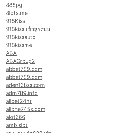
888pg
8lots.me
918Kiss
918kiss เข้าสู่ระบบ
918kissauto
918kissme
ABA
ABAGroup2
abbet789.com
abbet789.com
aden168ss.com
adm789.info
allbet24hr
allone745s.com
alot666
amb slot