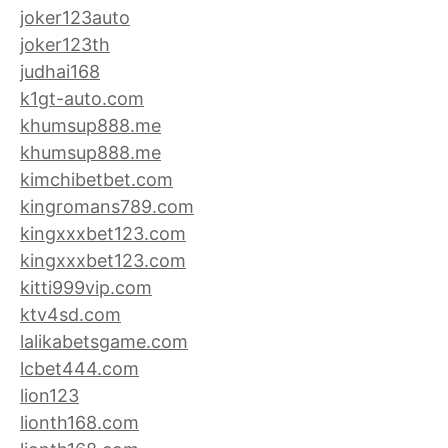
joker123auto
joker123th
judhai168
k1gt-auto.com
khumsup888.me
khumsup888.me
kimchibetbet.com
kingromans789.com
kingxxxbet123.com
kingxxxbet123.com
kitti999vip.com
ktv4sd.com
lalikabetsgame.com
lcbet444.com
lion123
lionth168.com