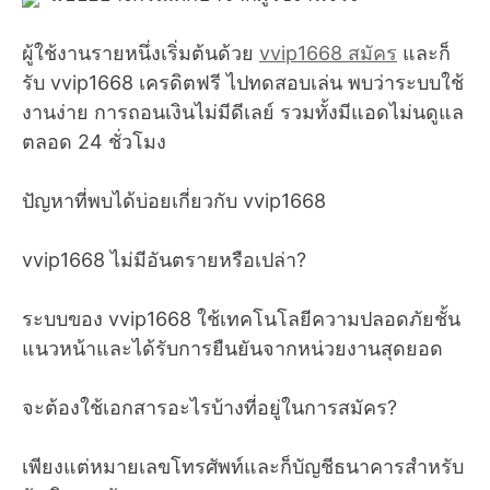
ผู้ใช้งานรายหนึ่งเริ่มต้นด้วย
vvip1668 สมัคร
และก็
รับ vvip1668 เครดิตฟรี ไปทดสอบเล่น พบว่าระบบใช้
งานง่าย การถอนเงินไม่มีดีเลย์ รวมทั้งมีแอดไม่นดูแล
ตลอด 24 ชั่วโมง
ปัญหาที่พบได้บ่อยเกี่ยวกับ vvip1668
vvip1668 ไม่มีอันตรายหรือเปล่า?
ระบบของ vvip1668 ใช้เทคโนโลยีความปลอดภัยชั้น
แนวหน้าและได้รับการยืนยันจากหน่วยงานสุดยอด
จะต้องใช้เอกสารอะไรบ้างที่อยู่ในการสมัคร?
เพียงแต่หมายเลขโทรศัพท์และก็บัญชีธนาคารสำหรับ