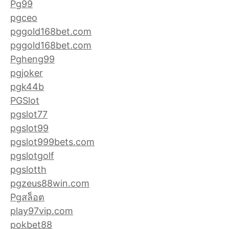
Pg99
pgceo
pggold168bet.com
pggold168bet.com
Pgheng99
pgjoker
pgk44b
PGSlot
pgslot77
pgslot99
pgslot999bets.com
pgslotgolf
pgslotth
pgzeus88win.com
Pgสล็อต
play97vip.com
pokbet88