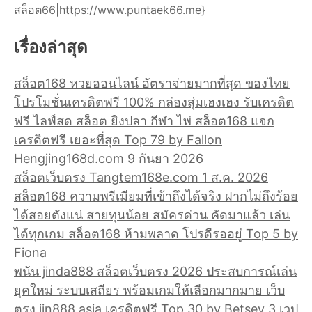
สล็อต66|https://www.puntaek66.me}
เรื่องล่าสุด
สล็อต168 หวยออนไลน์ อัตราจ่ายมากที่สุด ของไทย
โปรโมชั่นเครดิตฟรี 100% กล่องสุ่มเฮงเฮง รับเครดิต
ฟรี ไลฟ์สด สล็อต ยิงปลา กีฬา ไพ่ สล็อต168 แจก
เครดิตฟรี เยอะที่สุด Top 79 by Fallon
Hengjing168d.com 9 กันยา 2026
สล็อตเว็บตรง Tangtem168e.com 1 ส.ค. 2026
สล็อต168 ความพรีเมียมที่เข้าถึงได้จริง ฝากไม่ถึงร้อย
ได้สอยตังแน่ สายทุนน้อย สมัครด่วน คัดมาแล้ว เล่น
ได้ทุกเกม สล็อต168 ห้ามพลาด โปรดีรออยู่ Top 5 by
Fiona
พนัน jinda888 สล็อตเว็บตรง 2026 ประสบการณ์เล่น
ยุคใหม่ ระบบเสถียร พร้อมเกมให้เลือกมากมาย เว็บ
ตรง jin888.asia เครดิตฟรี Top 30 by Betsey 3 เวป