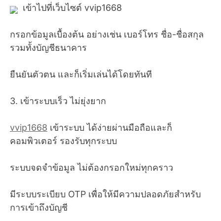
เข้าไปที่เว็บไซต์ vvip1668
กรอกข้อมูลเบื้องต้น อย่างเช่น เบอร์โทร ชื่อ-ชื่อสกุล
รวมทั้งบัญชีธนาคาร
ยืนยันตัวตน และก็เริ่มเล่นได้โดยทันที
3. เข้าระบบเร็ว ไม่ยุ่งยาก
vvip1668
เข้าระบบ ได้ง่ายผ่านมือถือและก็
คอมพิวเตอร์ รองรับทุกระบบ
ระบบจดจำข้อมูล ไม่ต้องกรอกใหม่ทุกคราว
มีระบบระเบียบ OTP เพื่อให้มีความปลอดภัยสำหรับ
การเข้าถึงบัญชี