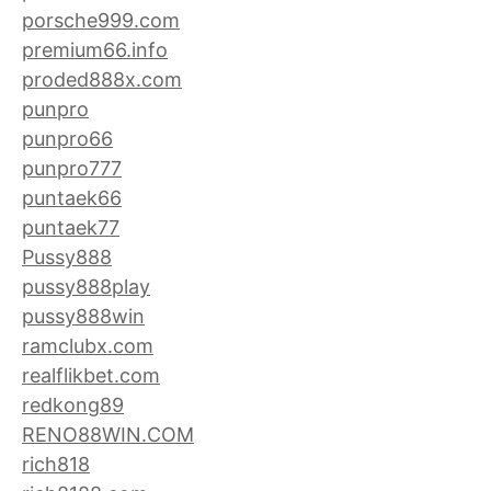
porsche999.com
premium66.info
proded888x.com
punpro
punpro66
punpro777
puntaek66
puntaek77
Pussy888
pussy888play
pussy888win
ramclubx.com
realflikbet.com
redkong89
RENO88WIN.COM
rich818