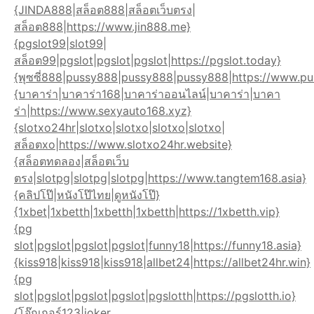
{JINDA888|สล็อต888|สล็อตเว็บตรง|
สล็อต888|https://www.jin888.me}
{pgslot99|slot99|
สล็อต99|pgslot|pgslot|pgslot|https://pgslot.today}
{พุซซี่888|pussy888|pussy888|pussy888|https://www.pu
{บาคาร่า|บาคาร่า168|บาคาร่าออนไลน์|บาคาร่า|บาคา
ร่า|https://www.sexyauto168.xyz}
{slotxo24hr|slotxo|slotxo|slotxo|slotxo|
สล็อตxo|https://www.slotxo24hr.website}
{สล็อตทดลอง|สล็อตเว็บ
ตรง|slotpg|slotpg|slotpg|https://www.tangtem168.asia}
{คลิปโป๊|หนังโป๊ไทย|ดูหนังโป๊}
{1xbet|1xbetth|1xbetth|1xbetth|https://1xbetth.vip}
{pg
slot|pgslot|pgslot|pgslot|funny18|https://funny18.asia}
{kiss918|kiss918|kiss918|allbet24|https://allbet24hr.win}
{pg
slot|pgslot|pgslot|pgslot|pgslotth|https://pgslotth.io}
{โจ๊กเกอร์123|joker