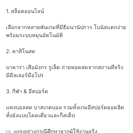
1. สล็อตออนไลน์
เลือกจากหลายพันเกมที่มีธีมนานัปการ โบนัสแตกง่าย
พร้อมระบบหมุนอัตโนมัติ
2. คาสิโนสด
บาคาร่า เสือมังกร รูเล็ต ถ่ายทอดสดจากสถานที่จริง
มีดีลเลอร์มือโปร
3. กีฬา & อีสปอร์ต
แทงบอลสด บาสเกตบอล รวมทั้งเกมอีสปอร์ตยอดฮิต
ทั้งยังแบบโดดเดี่ยวและก็สเต็ป
แบบอย่างกรณีศึกษาจากผู้ใช้งานจริง