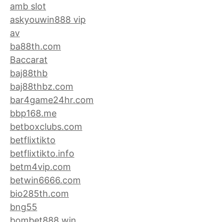
amb slot
askyouwin888 vip
av
ba88th.com
Baccarat
baj88thb
baj88thbz.com
bar4game24hr.com
bbp168.me
betboxclubs.com
betflixtikto
betflixtikto.info
betm4vip.com
betwin6666.com
bio285th.com
bng55
bombet888.win