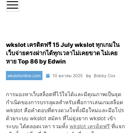
wkslot เครดิตฟรี 15 July wkslot ทุกเกมใน
เว็บจ่ายตรงฝากได้ทุกเวลาไม่เคยขาด ไม่เคย
หาย Top 86 by Edwin
wkslotonline.com
10 ตุลาคม 2025
by
Bobby Cox
การมองหาเว็บสล็อตที่ไว้ใจได้และมีคุณภาพเป็นจุด
กำเนิดของการบรรลุผลสำหรับเพื่อการเล่นเกมสล็อต
wkslot คือคำตอบที่ตรงดวงใจทั้งมือใหม่และมือโปร
ด้วยระบบ wkslot สมัคร ที่ไม่ยุ่งยาก wkslot เข้า
ระบบ ได้ตลอดเวลา รวมทั้ง
wkslot เครดิตฟรี
ที่แจก