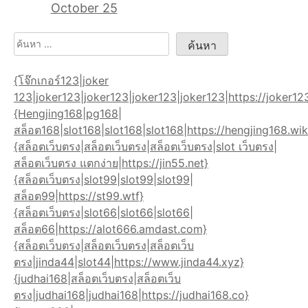
October 25
ค้นหา
สำหรับ:
{โจ๊กเกอร์123|joker
123|joker123|joker123|joker123|joker123|https://joker12
{Hengjing168|pg168|
สล็อต168|slot168|slot168|slot168|https://hengjing168.wik
{สล็อตเว็บตรง|สล็อตเว็บตรง|สล็อตเว็บตรง|slot เว็บตรง|
สล็อตเว็บตรง แตกง่าย|https://jin55.net}
{สล็อตเว็บตรง|slot99|slot99|slot99|
สล็อต99|https://st99.wtf}
{สล็อตเว็บตรง|slot66|slot66|slot66|
สล็อต66|https://alot666.amdast.com}
{สล็อตเว็บตรง|สล็อตเว็บตรง|สล็อตเว็บ
ตรง|jinda44|slot44|https://www.jinda44.xyz}
{judhai168|สล็อตเว็บตรง|สล็อตเว็บ
ตรง|judhai168|judhai168|https://judhai168.co}