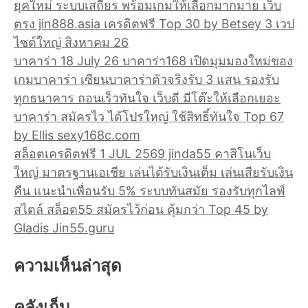
ยุคใหม่ ระบบเสถียร พร้อมเกมให้เลือกมากมาย เว็บ
ตรง jin888.asia เครดิตฟรี Top 30 by Betsey 3 เวป
ไซต์ใหญ่ สิงหาคม 26
บาคาร่า 18 July 26 บาคาร่า168 เปิดมุมมองใหม่ของ
เกมบาคาร่า เซียนบาคาร่าตัวจริงรับ 3 แสน รองรับ
ทุกธนาคาร ถอนเร็วทันใจ เว็บดี มีโต๊ะให้เลือกเยอะ
บาคาร่า สมัครไว ได้โปรใหญ่ ใช้สิทธิ์ทันใจ Top 67
by Ellis sexy168c.com
สล็อตเครดิตฟรี 1 JUL 2569 jinda55 คาสิโนเว็บ
ใหญ่ มาตรฐานเอเชีย เล่นได้รับเงินเต็ม เล่นเสียรับเงิน
คืน แนะนำเพื่อนรับ 5% ระบบทันสมัย รองรับทุกไลฟ์
สไตล์ สล็อต55 สมัครไว้ก่อน คุ้มกว่า Top 45 by
Gladis Jin55.guru
ความเห็นล่าสุด
คลังเก็บ