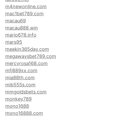
m4newonline.com
mac1bet789.com
macau69
macau888.win
mario678.info
mars95
meekin365day.com
megawaysbet789.com
mercyrosa168.com
mfj889xx.com
mia88th.com
mib555s.com
mmgoldsbets.com
monkey789
mono1688
mono16888.com