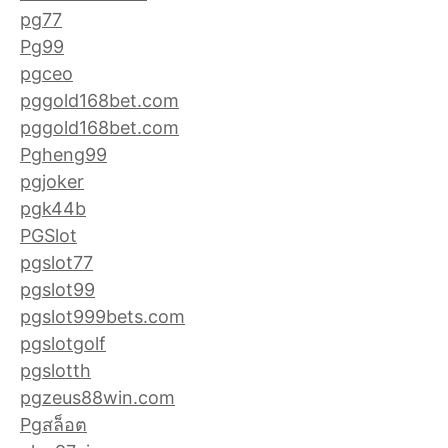
pg77
Pg99
pgceo
pggold168bet.com
pggold168bet.com
Pgheng99
pgjoker
pgk44b
PGSlot
pgslot77
pgslot99
pgslot999bets.com
pgslotgolf
pgslotth
pgzeus88win.com
Pgสล็อต