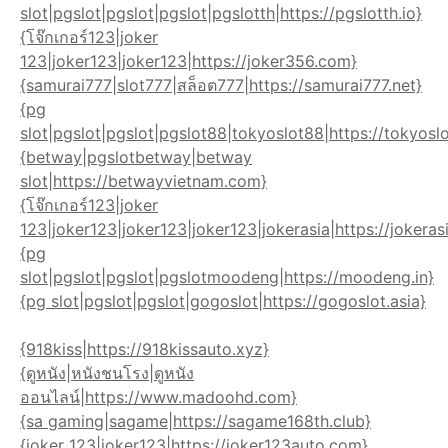
slot|pgslot|pgslot|pgslot|pgslotth|https://pgslotth.io}
{โจ๊กเกอร์123|joker
123|joker123|joker123|https://joker356.com}
{samurai777|slot777|สล็อต777|https://samurai777.net}
{pg
slot|pgslot|pgslot|pgslot88|tokyoslot88|https://tokyos
{betway|pgslotbetway|betway
slot|https://betwayvietnam.com}
{โจ๊กเกอร์123|joker
123|joker123|joker123|joker123|jokerasia|https://jokerasi
{pg
slot|pgslot|pgslot|pgslotmoodeng|https://moodeng.in}
{pg slot|pgslot|pgslot|gogoslot|https://gogoslot.asia}
{918kiss|https://918kissauto.xyz}
{ดูหนัง|หนังชนโรง|ดูหนัง
ออนไลน์|https://www.madoohd.com}
{sa gaming|sagame|https://sagame168th.club}
{joker 123|joker123|https://joker123auto.com}