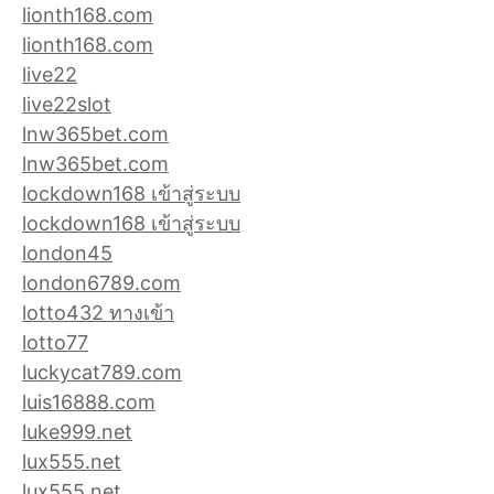
lionth168.com
lionth168.com
live22
live22slot
lnw365bet.com
lnw365bet.com
lockdown168 เข้าสู่ระบบ
lockdown168 เข้าสู่ระบบ
london45
london6789.com
lotto432 ทางเข้า
lotto77
luckycat789.com
luis16888.com
luke999.net
lux555.net
lux555.net