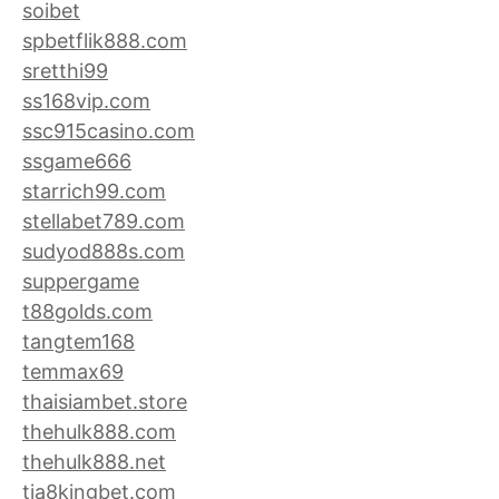
soibet
spbetflik888.com
sretthi99
ss168vip.com
ssc915casino.com
ssgame666
starrich99.com
stellabet789.com
sudyod888s.com
suppergame
t88golds.com
tangtem168
temmax69
thaisiambet.store
thehulk888.com
thehulk888.net
tia8kingbet.com