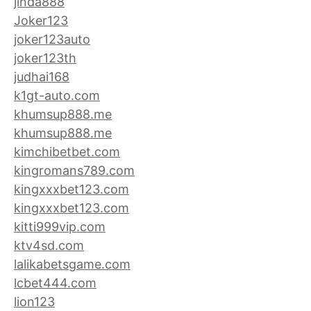
jinda888
Joker123
joker123auto
joker123th
judhai168
k1gt-auto.com
khumsup888.me
khumsup888.me
kimchibetbet.com
kingromans789.com
kingxxxbet123.com
kingxxxbet123.com
kitti999vip.com
ktv4sd.com
lalikabetsgame.com
lcbet444.com
lion123