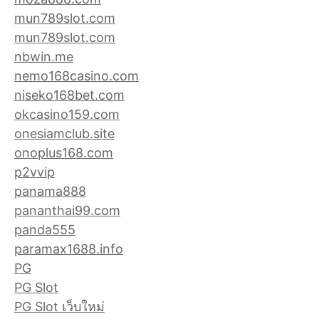
mun789slot.com
mun789slot.com
nbwin.me
nemo168casino.com
niseko168bet.com
okcasino159.com
onesiamclub.site
onoplus168.com
p2vvip
panama888
pananthai99.com
panda555
paramax1688.info
PG
PG Slot
PG Slot เว็บใหม่