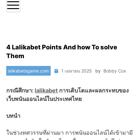
4 Lalikabet Points And how To solve
Them
lalikabetsgame.com
1 เมษายน 2025
by
Bobby Cox
กรณีศึกษา:
lalikabet
การเติบโตและผลกระทบของ
เว็บพนันออนไลน์ในประเทศไทย
บทนำ
ในช่วงทศวรรษที่ผ่านมา การพนันออนไลน์ได้เข้ามามี