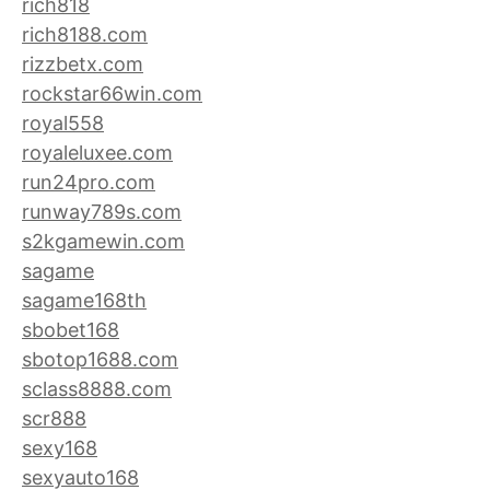
rich818
rich8188.com
rizzbetx.com
rockstar66win.com
royal558
royaleluxee.com
run24pro.com
runway789s.com
s2kgamewin.com
sagame
sagame168th
sbobet168
sbotop1688.com
sclass8888.com
scr888
sexy168
sexyauto168