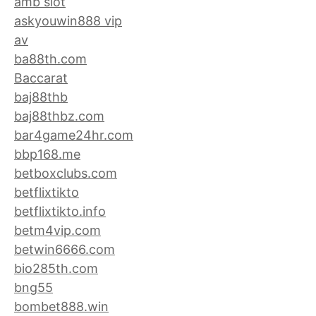
amb slot
askyouwin888 vip
av
ba88th.com
Baccarat
baj88thb
baj88thbz.com
bar4game24hr.com
bbp168.me
betboxclubs.com
betflixtikto
betflixtikto.info
betm4vip.com
betwin6666.com
bio285th.com
bng55
bombet888.win