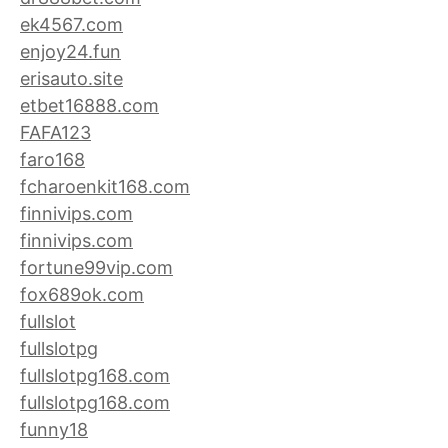
ek4567.com
enjoy24.fun
erisauto.site
etbet16888.com
FAFA123
faro168
fcharoenkit168.com
finnivips.com
finnivips.com
fortune99vip.com
fox689ok.com
fullslot
fullslotpg
fullslotpg168.com
fullslotpg168.com
funny18