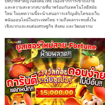
บทบาทสำคัญในสังคมไทย เนื่องจากการเข้าถึงง่าย
และความสะดวกสบายที่มาพร้อมกับเทคโนโลยีสมัย
ใหม่ ในบทความนี้จะนำเสนอการเจริญเติบโตของเว็บ
พนันออนไลน์ในประเทศไทย รวมถึงผลกระทบทั้งใน
เชิงบวกและลบต่อเศรษฐกิจ สังคม และวัฒนธรรม