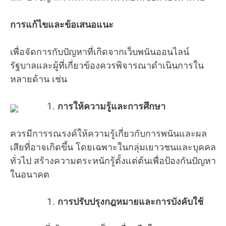
การแก้ไขและข้อเสนอแนะ
เพื่อจัดการกับปัญหาที่เกิดจากเว็บพนันออนไลน์
รัฐบาลและผู้ที่เกี่ยวข้องควรพิจารณาดำเนินการใน
หลายด้าน เช่น
การให้ความรู้และการศึกษา
ควรมีการรณรงค์ให้ความรู้เกี่ยวกับการพนันและผล
เสียที่อาจเกิดขึ้น โดยเฉพาะในกลุ่มเยาวชนและบุคคล
ทั่วไป สร้างความตระหนักรู้ตั้งแต่ต้นเพื่อป้องกันปัญหา
ในอนาคต
การปรับปรุงกฎหมายและการบังคับใช้