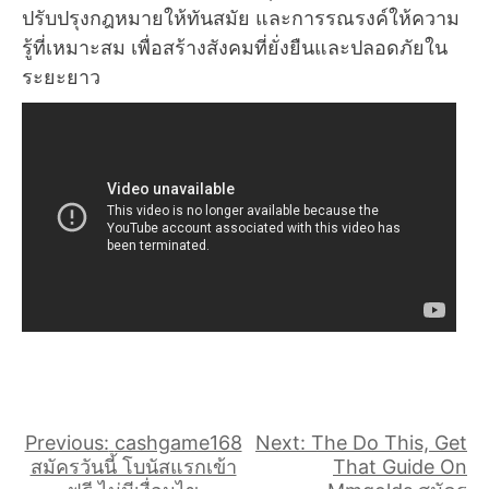
ปรับปรุงกฎหมายให้ทันสมัย และการรณรงค์ให้ความ
รู้ที่เหมาะสม เพื่อสร้างสังคมที่ยั่งยืนและปลอดภัยใน
ระยะยาว
แนะแนว
Previous:
cashgame168
Next:
The Do This, Get
สมัครวันนี้ โบนัสแรกเข้า
That Guide On
เรื่อง