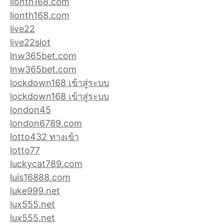
lionth168.com
lionth168.com
live22
live22slot
lnw365bet.com
lnw365bet.com
lockdown168 เข้าสู่ระบบ
lockdown168 เข้าสู่ระบบ
london45
london6789.com
lotto432 ทางเข้า
lotto77
luckycat789.com
luis16888.com
luke999.net
lux555.net
lux555.net