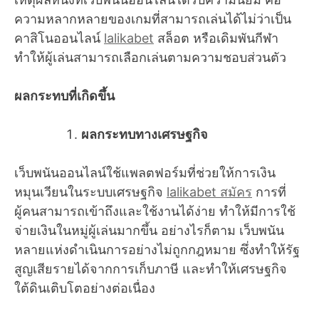
ความหลากหลายของเกมที่สามารถเล่นได้ไม่ว่าเป็น
คาสิโนออนไลน์
lalikabet
สล็อต หรือเดิมพันกีฬา
ทำให้ผู้เล่นสามารถเลือกเล่นตามความชอบส่วนตัว
ผลกระทบที่เกิดขึ้น
ผลกระทบทางเศรษฐกิจ
เว็บพนันออนไลน์ใช้แพลตฟอร์มที่ช่วยให้การเงิน
หมุนเวียนในระบบเศรษฐกิจ
lalikabet สมัคร
การที่
ผู้คนสามารถเข้าถึงและใช้งานได้ง่าย ทำให้มีการใช้
จ่ายเงินในหมู่ผู้เล่นมากขึ้น อย่างไรก็ตาม เว็บพนัน
หลายแห่งดำเนินการอย่างไม่ถูกกฎหมาย ซึ่งทำให้รัฐ
สูญเสียรายได้จากการเก็บภาษี และทำให้เศรษฐกิจ
ใต้ดินเติบโตอย่างต่อเนื่อง