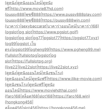
{ดูหนัง|ดูหนังออนไลน์|ดูหนัง
ฟรี|http://www.movie87hd.com}
{pussy888|พุซซี่888|https://www.pussy888play.com}
{pussy888|พุซซี่888|https://pussy888win.com}
{บาคาร่า|sexybaccarat|บาคาร่าออนไลน์|บาคาร่า168}
{pgslot|pg slot|https://www.pgslot.golf}
{pgslot|pg slot|pg77|pgslot77|https://pgslot77.xyz}
{pg99|pgslot เว็บ
ตรง|pgslot99|pgheng99|https://www.pgheng99.me}
{fullslot|fullslotpg|pgslot|pg
slot|https://fullslotpg.org}
{live22|live22slot|https://live22slot.xyz}
{ดูหนัง|ดูหนังออนไลน์|หนังชนโรง}
{ดูหนังออนไลน์|ดูหนังฟรี|https://www.ilike-movie.com}
{ดูหนังชนโรง|ดูหนังฟรี|ดูหนัง
ออนไลน์|https://www.moviehdthai.com}
{faro168|สล็อต168|slot168|https://faro168.win}
{hongkong456|
สล็อต456|slot456|https://hongkong456.me}