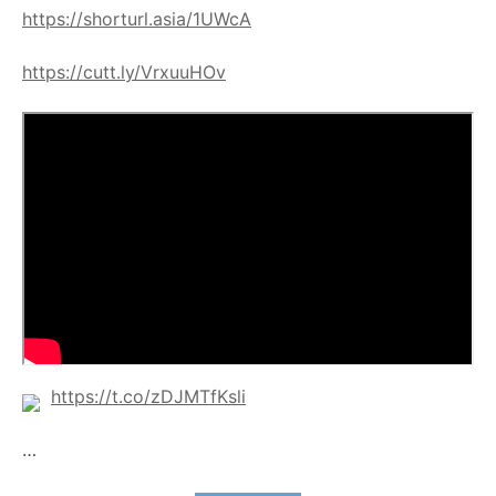
https://shorturl.asia/1UWcA
https://cutt.ly/VrxuuHOv
https://t.co/zDJMTfKsli
…