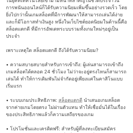
ในยุคที่เทคโนโลยีเข้ามามีหน้าที่สำคัญในชีวิตประจำวัน
การพนันออนไลน์ก็ได้รับความนิยมเพิ่มขึ้นอย่างรวดเร็ว โดย
ยิ่งไปกว่านั้นเกมสล็อตที่มีการพัฒนาให้สามารถเล่นได้ง่าย
และก็มีโอกาสทำเงินสูง หนึ่งในเว็บไซต์ยอดนิยมในด้านนี้คือ
สล็อตแตกดี ที่มีการอัพเดทระบบรวมทั้งเกมใหม่ๆอยู่เป็น
ประจำ
เพราะเหตุใด สล็อตแตกดี ถึงได้รับความนิยม?
• ความสบายสบายสำหรับการเข้าถึง: ผู้เล่นสามารถเข้าถึง
เกมสล็อตได้ตลอด 24 ชั่วโมง ไม่ว่าจะอยู่ตรงไหนก็สามารถ
เล่นได้ ทำให้การเดิมพันไม่จำกัดอยู่เพียงแค่ในคาสิโนแบบ
เริ่มแรก
• ระบบเกมประสิทธิภาพ:
สล็อตแตกดี
นำเสนอเกมสล็อต
จากค่ายเกมโดยตรง ไม่ผ่านตัวแทน ทำให้เชื่อมั่นได้ในเรื่อง
ของประสิทธิภาพแล้วก็ความเสถียรของเกม
• โปรโมชั่นและเครดิตฟรี: สำหรับผู้ที่ลงทะเบียนสมัคร