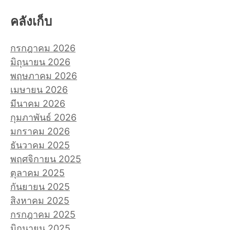
คลังเก็บ
กรกฎาคม 2026
มิถุนายน 2026
พฤษภาคม 2026
เมษายน 2026
มีนาคม 2026
กุมภาพันธ์ 2026
มกราคม 2026
ธันวาคม 2025
พฤศจิกายน 2025
ตุลาคม 2025
กันยายน 2025
สิงหาคม 2025
กรกฎาคม 2025
มิถุนายน 2025