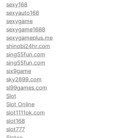
sexy168
sexyauto168
sexygame
sexygame1688
sexygameplus.me
shinobi24hr.com
sing55fun.com
sing55fun.com
six9game
sky2899.com
sl99games.com
Slot
Slot Online
slot1111ok.com
slot168
slot777
Slotxo