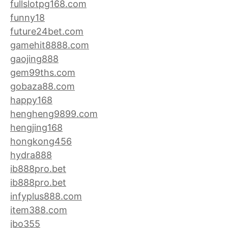
fullslotpg168.com
funny18
future24bet.com
gamehit8888.com
gaojing888
gem99ths.com
gobaza88.com
happy168
hengheng9899.com
hengjing168
hongkong456
hydra888
ib888pro.bet
ib888pro.bet
infyplus888.com
item388.com
jbo355