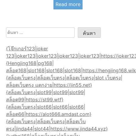
Read more
ค้นหา
สำหรับ:
{โจ๊กเกอร์123|joker
123|joker123|joker123|joker123|joker123|https://joker12
{Hengjing168|pg168|
สล็อต168|slot168|slot168|slot168|https://hengjing168.wik
{สล็อตเว็บตรง|สล็อตเว็บตรง|สล็อตเว็บตรง|slot เว็บตรง|
สล็อตเว็บตรง แตกง่าย|https://jin55.net}
{สล็อตเว็บตรง|slot99|slot99|slot99|
สล็อต99|https://st99.wtf}
{สล็อตเว็บตรง|slot66|slot66|slot66|
สล็อต66|https://alot666.amdast.com}
{สล็อตเว็บตรง|สล็อตเว็บตรง|สล็อตเว็บ
ตรง|jinda44|slot44|https://www.jinda44.xyz}