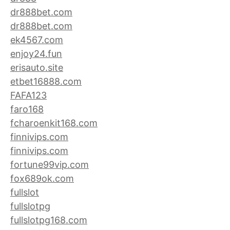
dr888bet.com
dr888bet.com
ek4567.com
enjoy24.fun
erisauto.site
etbet16888.com
FAFA123
faro168
fcharoenkit168.com
finnivips.com
finnivips.com
fortune99vip.com
fox689ok.com
fullslot
fullslotpg
fullslotpg168.com