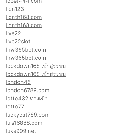
lcbet444.com
lion123
lionth168.com
lionth168.com
live22
live22slot
lnw365bet.com
lnw365bet.com
lockdown168 เข้าสู่ระบบ
lockdown168 เข้าสู่ระบบ
london45
london6789.com
lotto432 ทางเข้า
lotto77
luckycat789.com
luis16888.com
luke999.net