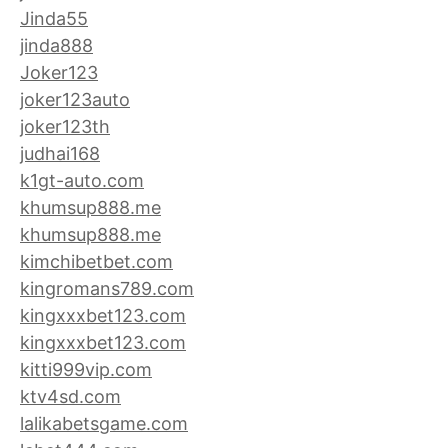
Jinda55
jinda888
Joker123
joker123auto
joker123th
judhai168
k1gt-auto.com
khumsup888.me
khumsup888.me
kimchibetbet.com
kingromans789.com
kingxxxbet123.com
kingxxxbet123.com
kitti999vip.com
ktv4sd.com
lalikabetsgame.com