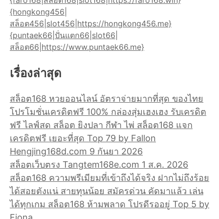
{faro168|สล็อต168|slot168|https://faro168.win}
{hongkong456|
สล็อต456|slot456|https://hongkong456.me}
{puntaek66|ปั่นแตก66|slot66|
สล็อต66|https://www.puntaek66.me}
เรื่องล่าสุด
สล็อต168 หวยออนไลน์ อัตราจ่ายมากที่สุด ของไทย
โปรโมชั่นเครดิตฟรี 100% กล่องสุ่มเฮงเฮง รับเครดิต
ฟรี ไลฟ์สด สล็อต ยิงปลา กีฬา ไพ่ สล็อต168 แจก
เครดิตฟรี เยอะที่สุด Top 79 by Fallon
Hengjing168d.com 9 กันยา 2026
สล็อตเว็บตรง Tangtem168e.com 1 ส.ค. 2026
สล็อต168 ความพรีเมียมที่เข้าถึงได้จริง ฝากไม่ถึงร้อย
ได้สอยตังแน่ สายทุนน้อย สมัครด่วน คัดมาแล้ว เล่น
ได้ทุกเกม สล็อต168 ห้ามพลาด โปรดีรออยู่ Top 5 by
Fiona