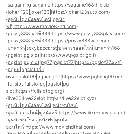
{sa gaming|sagame|https://sagame168th.club}
{joker 123|joker123|https://joker123auto.com}
{ดูหนัง|ดูหนังออนไลน์|ดูหนัง
ฟรี|http://www.movie87hd.com}
{pussy888|พุซซี่888|https://www.pussy888play.com}
{pussy888|พุซซี่888|https://pussy888win.com}
{บาคาร่า|sexybaccarat|บาคาร่าออนไลน์|บาคาร่า168}
{pgslot|pg slot|https://www.pgslot.golf}
{pgslot|pg slot|pg77|pgslot77|https://pgslot77.xyz}
{pg99|pgslot เว็บ
ตรง|pgslot99|pgheng99|https://www.pgheng99.me}
{fullslot|fullslotpg|pgslot|pg
slot|https://fullslotpg.org}
{live22|live22slot|https://live22slot.xyz}
{ดูหนัง|ดูหนังออนไลน์|หนังชนโรง}
{ดูหนังออนไลน์|ดูหนังฟรี|https://www.ilike-movie.com}
{ดูหนังชนโรง|ดูหนังฟรี|ดูหนัง
ออนไลน์|https://www.moviehdthai.com}