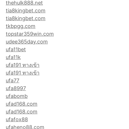
thehulk888.net
tia8kingbet.com
tia8kingbet.com
tkbpgg.com
topstar359win.com
udee365day.com
ufa11bet
ufa11k
ufa191 ทางเข้า
ufa191 ทางเข้า
ufa77
ufa8997
ufabomb
ufad168.com
ufad168.com
ufafox88
ufaheno88.com