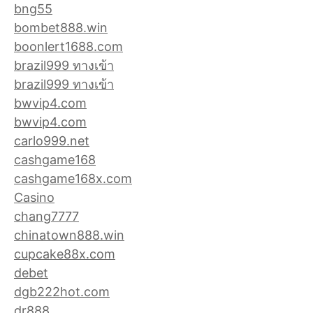
bng55
bombet888.win
boonlert1688.com
brazil999 ทางเข้า
brazil999 ทางเข้า
bwvip4.com
bwvip4.com
carlo999.net
cashgame168
cashgame168x.com
Casino
chang7777
chinatown888.win
cupcake88x.com
debet
dgb222hot.com
dr888