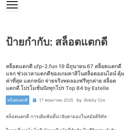
ป้ายกำกับ:
สล็อตแตกดี
สล็อตแตกดี ufp-2.fun 19 มิถุนายน 67 สล็อตแตกดี
แจก ช่วงเวลาแตกดีของเกมคาสิโนสล็อตออนไลน์ คุ้ม
ค่าที่สุด แตกหนัก จ่ายจริงทดลองฟรีทุกค่าย สล็อต
แตกดี โปรโมชั่นปังทุกโปร Top 84 by Estelle
สล็อตแตกดี
17 พฤษภาคม 2025
by
Bobby Cox
สล็อตแตกดี การเดิมพันที่น่าจับตามองในสมัยดิจิทัล