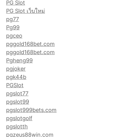
PG Slot
PG Slot เว็บใหม่
pg77
Pg99
pgceo
pggold168bet.com
pggold168bet.com
Pgheng99
pgjoker
pgk44b
PGSlot
pgslot77
pgslot99
pgslot999bets.com
pgslotgolf
pgslotth
pgzeus88win.com