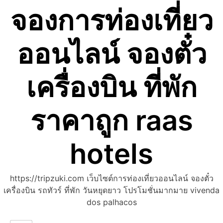
จองการท่องเที่ยว
Skip
to
content
ออนไลน์ จองตั๋ว
เครื่องบิน ที่พัก
ราคาถูก raas
hotels
https://tripzuki.com เว็บไซต์การท่องเที่ยวออนไลน์ จองตั๋ว
เครื่องบิน รถทัวร์ ที่พัก วันหยุดยาว โปรโมชั่นมากมาย vivenda
dos palhacos