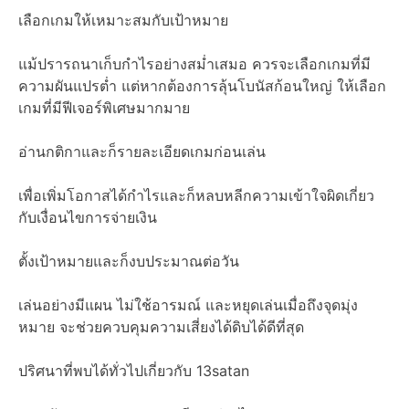
เลือกเกมให้เหมาะสมกับเป้าหมาย
แม้ปรารถนาเก็บกำไรอย่างสม่ำเสมอ ควรจะเลือกเกมที่มี
ความผันแปรต่ำ แต่หากต้องการลุ้นโบนัสก้อนใหญ่ ให้เลือก
เกมที่มีฟีเจอร์พิเศษมากมาย
อ่านกติกาและก็รายละเอียดเกมก่อนเล่น
เพื่อเพิ่มโอกาสได้กำไรและก็หลบหลีกความเข้าใจผิดเกี่ยว
กับเงื่อนไขการจ่ายเงิน
ตั้งเป้าหมายและก็งบประมาณต่อวัน
เล่นอย่างมีแผน ไม่ใช้อารมณ์ และหยุดเล่นเมื่อถึงจุดมุ่ง
หมาย จะช่วยควบคุมความเสี่ยงได้ดิบได้ดีที่สุด
ปริศนาที่พบได้ทั่วไปเกี่ยวกับ 13satan