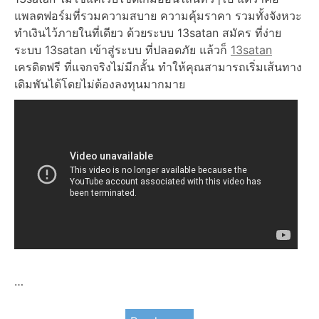
แพลตฟอร์มที่รวมความสบาย ความคุ้มราคา รวมทั้งจังหวะ
ทำเงินไว้ภายในที่เดียว ด้วยระบบ 13satan สมัคร ที่ง่าย
ระบบ 13satan เข้าสู่ระบบ ที่ปลอดภัย แล้วก็
13satan
เครดิตฟรี ที่แจกจริงไม่มีกลั้น ทำให้คุณสามารถเริ่มเส้นทาง
เดิมพันได้โดยไม่ต้องลงทุนมากมาย
…