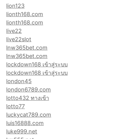
lion123
lionth168.com
lionth168.com
live22
live22slot
lnw365bet.com
lnw365bet.com
lockdown168 เข้าสู่ระบบ
lockdown168 เข้าสู่ระบบ
london45
london6789.com
lotto432 ทางเข้า
lotto77
luckycat789.com
luis16888.com
luke999.net