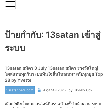
ป้ายกำกับ:
13satan เข้าสู่
ระบบ
13satan สมัคร 3 July 13satan สมัคร รางวัลใหญ่
โผล่แทบทุกวันระบบทันใจลื่นไหลเหมาะกับทุกยูส Top
28 by Yvette
13satanbets.com
4 ตุลาคม 2025
by
Bobby Cox
เมื่อเอ่ยถึงเว็บเกมออนไลน์ที่ครบเครื่องทั้งในด้านเกม ระบบ