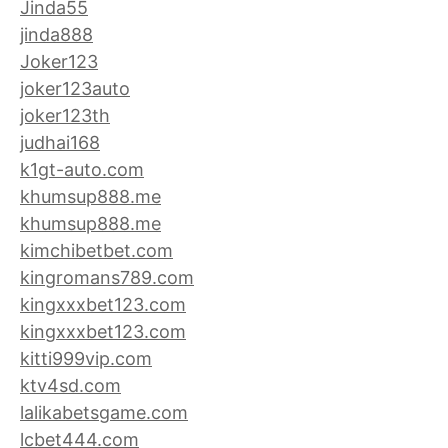
Jinda55
jinda888
Joker123
joker123auto
joker123th
judhai168
k1gt-auto.com
khumsup888.me
khumsup888.me
kimchibetbet.com
kingromans789.com
kingxxxbet123.com
kingxxxbet123.com
kitti999vip.com
ktv4sd.com
lalikabetsgame.com
lcbet444.com