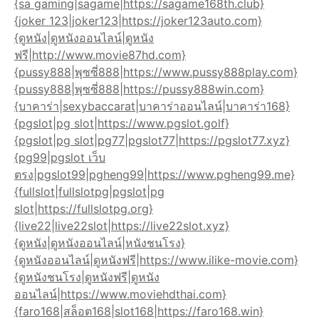
{sa gaming|sagame|https://sagame168th.club}
{joker 123|joker123|https://joker123auto.com}
{ดูหนัง|ดูหนังออนไลน์|ดูหนัง
ฟรี|http://www.movie87hd.com}
{pussy888|พุซซี่888|https://www.pussy888play.com}
{pussy888|พุซซี่888|https://pussy888win.com}
{บาคาร่า|sexybaccarat|บาคาร่าออนไลน์|บาคาร่า168}
{pgslot|pg slot|https://www.pgslot.golf}
{pgslot|pg slot|pg77|pgslot77|https://pgslot77.xyz}
{pg99|pgslot เว็บ
ตรง|pgslot99|pgheng99|https://www.pgheng99.me}
{fullslot|fullslotpg|pgslot|pg
slot|https://fullslotpg.org}
{live22|live22slot|https://live22slot.xyz}
{ดูหนัง|ดูหนังออนไลน์|หนังชนโรง}
{ดูหนังออนไลน์|ดูหนังฟรี|https://www.ilike-movie.com}
{ดูหนังชนโรง|ดูหนังฟรี|ดูหนัง
ออนไลน์|https://www.moviehdthai.com}
{faro168|สล็อต168|slot168|https://faro168.win}