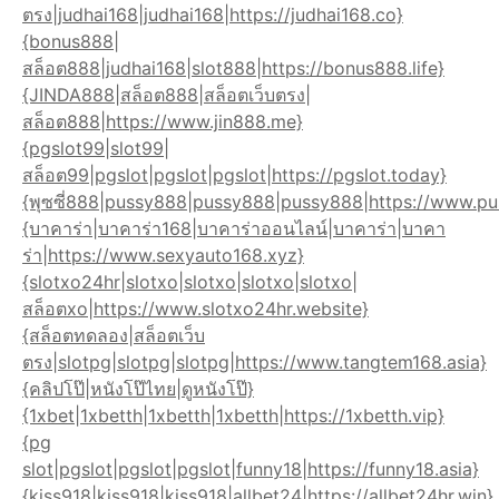
ตรง|judhai168|judhai168|https://judhai168.co}
{bonus888|
สล็อต888|judhai168|slot888|https://bonus888.life}
{JINDA888|สล็อต888|สล็อตเว็บตรง|
สล็อต888|https://www.jin888.me}
{pgslot99|slot99|
สล็อต99|pgslot|pgslot|pgslot|https://pgslot.today}
{พุซซี่888|pussy888|pussy888|pussy888|https://www.pu
{บาคาร่า|บาคาร่า168|บาคาร่าออนไลน์|บาคาร่า|บาคา
ร่า|https://www.sexyauto168.xyz}
{slotxo24hr|slotxo|slotxo|slotxo|slotxo|
สล็อตxo|https://www.slotxo24hr.website}
{สล็อตทดลอง|สล็อตเว็บ
ตรง|slotpg|slotpg|slotpg|https://www.tangtem168.asia}
{คลิปโป๊|หนังโป๊ไทย|ดูหนังโป๊}
{1xbet|1xbetth|1xbetth|1xbetth|https://1xbetth.vip}
{pg
slot|pgslot|pgslot|pgslot|funny18|https://funny18.asia}
{kiss918|kiss918|kiss918|allbet24|https://allbet24hr.win}