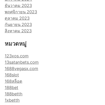
ธันวาคม 2023
พฤศจิกายน 2023
ตุลาคม 2023
กันยายน 2023
สิงหาคม 2023
หมวดหมู่
123xos.com
13satanbets.com
1688vegasx.com
168slot
168สล็อต
188bet
188betth
1xbetth