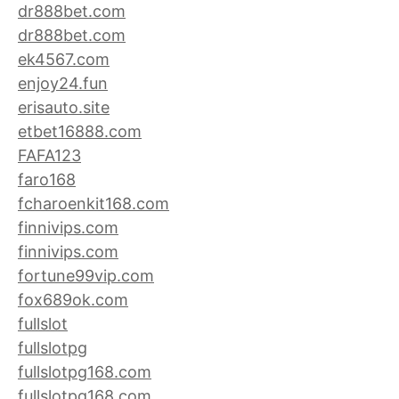
dr888bet.com
dr888bet.com
ek4567.com
enjoy24.fun
erisauto.site
etbet16888.com
FAFA123
faro168
fcharoenkit168.com
finnivips.com
finnivips.com
fortune99vip.com
fox689ok.com
fullslot
fullslotpg
fullslotpg168.com
fullslotpg168.com