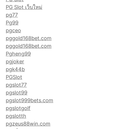
PG Slot เว็บใหม่
pg77
Pg99
pgceo
pggold168bet.com
pggold168bet.com
Pgheng99
pgjoker
pgk44b
PGSlot
pgslot77
pgslot99
pgslot999bets.com
pgslotgolf
pgslotth
pgzeus88win.com